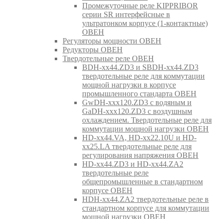
Промежуточные реле KIPPRIBOR
серии SR интерфейсные в
ультратонком корпусе (1-контактные)
ОВЕН
Регуляторы мощности ОВЕН
Редукторы ОВЕН
Твердотельные реле ОВЕН
BDH-xx44.ZD3 и SBDH-xx44.ZD3
твердотельные реле для коммутации
мощной нагрузки в корпусе
промышленного стандарта ОВЕН
GwDH-xxx120.ZD3 с водяным и
GaDH-xxx120.ZD3 с воздушным
охлаждением. Твердотельные реле для
коммутации мощной нагрузки ОВЕН
HD-xx44.VA, HD-xx22.10U и HD-
xx25.LA твердотельные реле для
регулирования напряжения ОВЕН
HD-xx44.ZD3 и HD-xx44.ZA2
твердотельные реле
общепромышленные в стандартном
корпусе ОВЕН
HDH-xx44.ZA2 твердотельные реле в
стандартном корпусе для коммутации
мощной нагрузки ОВЕН