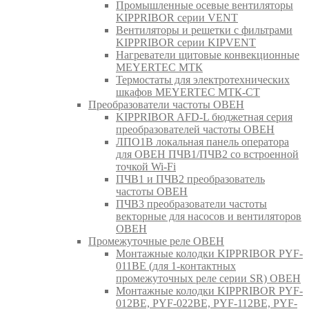
Промышленные осевые вентиляторы
KIPPRIBOR серии VENT
Вентиляторы и решетки с фильтрами
KIPPRIBOR серии KIPVENT
Нагреватели щитовые конвекционные
MEYERTEC МТК
Термостаты для электротехнических
шкафов MEYERTEC МТК-СТ
Преобразователи частоты ОВЕН
KIPPRIBOR AFD-L бюджетная серия
преобразователей частоты ОВЕН
ЛПО1В локальная панель оператора
для ОВЕН ПЧВ1/ПЧВ2 со встроенной
точкой Wi-Fi
ПЧВ1 и ПЧВ2 преобразователь
частоты ОВЕН
ПЧВ3 преобразователи частоты
векторные для насосов и вентиляторов
ОВЕН
Промежуточные реле ОВЕН
Монтажные колодки KIPPRIBOR PYF-
011BE (для 1-контактных
промежуточных реле серии SR) ОВЕН
Монтажные колодки KIPPRIBOR PYF-
012BE, PYF-022BE, PYF-112BE, PYF-