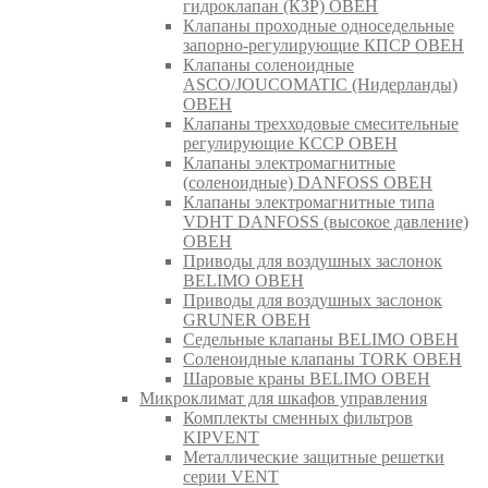
гидроклапан (КЗР) ОВЕН
Клапаны проходные односедельные
запорно-регулирующие КПСР ОВЕН
Клапаны соленоидные
ASCO/JOUCOMATIC (Нидерланды)
ОВЕН
Клапаны трехходовые смесительные
регулирующие КССР ОВЕН
Клапаны электромагнитные
(соленоидные) DANFOSS ОВЕН
Клапаны электромагнитные типа
VDHT DANFOSS (высокое давление)
ОВЕН
Приводы для воздушных заслонок
BELIMO ОВЕН
Приводы для воздушных заслонок
GRUNER ОВЕН
Седельные клапаны BELIMO ОВЕН
Соленоидные клапаны TORK ОВЕН
Шаровые краны BELIMO ОВЕН
Микроклимат для шкафов управления
Комплекты сменных фильтров
KIPVENT
Металлические защитные решетки
серии VENT