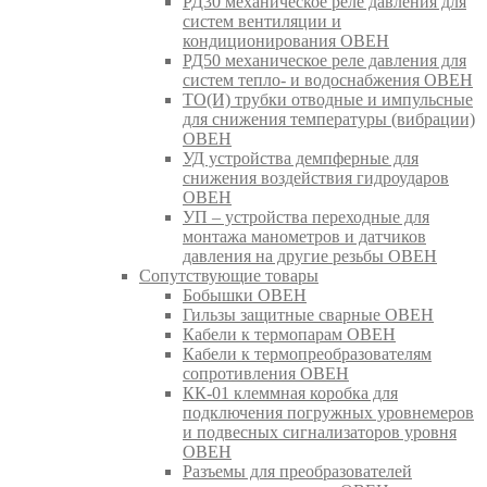
РД30 механическое реле давления для
систем вентиляции и
кондиционирования ОВЕН
РД50 механическое реле давления для
систем тепло- и водоснабжения ОВЕН
ТО(И) трубки отводные и импульсные
для снижения температуры (вибрации)
ОВЕН
УД устройства демпферные для
снижения воздействия гидроударов
ОВЕН
УП – устройства переходные для
монтажа манометров и датчиков
давления на другие резьбы ОВЕН
Сопутствующие товары
Бобышки ОВЕН
Гильзы защитные сварные ОВЕН
Кабели к термопарам ОВЕН
Кабели к термопреобразователям
сопротивления ОВЕН
КК-01 клеммная коробка для
подключения погружных уровнемеров
и подвесных сигнализаторов уровня
ОВЕН
Разъемы для преобразователей