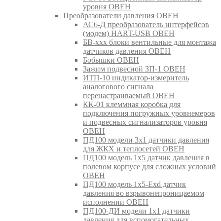
уровня ОВЕН
Преобразователи давления ОВЕН
АС6-Д преобразователь интерфейсов
(модем) HART-USB ОВЕН
БВ-ххх блоки вентильные для монтажа
датчиков давления ОВЕН
Бобышки ОВЕН
Зажим подвесной ЗП-1 ОВЕН
ИТП-10 индикатор-измеритель
аналогового сигнала
перенастраиваемый ОВЕН
КК-01 клеммная коробка для
подключения погружных уровнемеров
и подвесных сигнализаторов уровня
ОВЕН
ПД100 модели 3х1 датчики давления
для ЖКХ и теплосетей ОВЕН
ПД100 модель 1х5 датчик давления в
полевом корпусе для сложных условий
ОВЕН
ПД100 модель 1х5-Exd датчик
давления во взрывонепроницаемом
исполнении ОВЕН
ПД100-ДИ модели 1х1 датчики
давления для вспомогательных