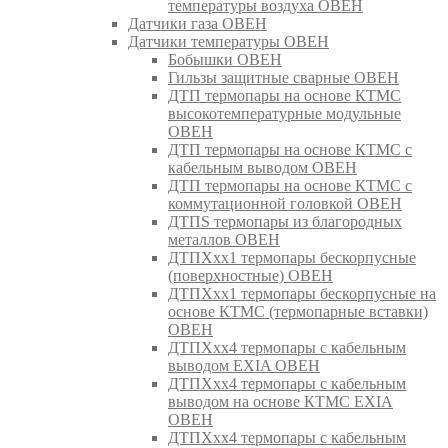
температуры воздуха ОВЕН
Датчики газа ОВЕН
Датчики температуры ОВЕН
Бобышки ОВЕН
Гильзы защитные сварные ОВЕН
ДТП термопары на основе КТМС
высокотемпературные модульные
ОВЕН
ДТП термопары на основе КТМС с
кабельным выводом ОВЕН
ДТП термопары на основе КТМС с
коммутационной головкой ОВЕН
ДТПS термопары из благородных
металлов ОВЕН
ДТПХхх1 термопары бескорпусные
(поверхностные) ОВЕН
ДТПХхх1 термопары бескорпусные на
основе КТМС (термопарные вставки)
ОВЕН
ДТПХхх4 термопары с кабельным
выводом EXIA ОВЕН
ДТПХхх4 термопары с кабельным
выводом на основе КТМС EXIA
ОВЕН
ДТПХхх4 термопары с кабельным