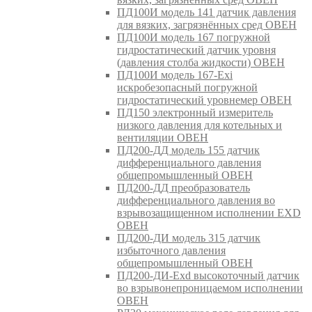
ПД100И модель 141 датчик давления
для вязких, загрязнённых сред ОВЕН
ПД100И модель 167 погружной
гидростатический датчик уровня
(давления столба жидкости) ОВЕН
ПД100И модель 167-Exi
искробезопасный погружной
гидростатический уровнемер ОВЕН
ПД150 электронный измеритель
низкого давления для котельных и
вентиляции ОВЕН
ПД200-ДД модель 155 датчик
дифференциального давления
общепромышленный ОВЕН
ПД200-ДД преобразователь
дифференциального давления во
взрывозащищенном исполнении EXD
ОВЕН
ПД200-ДИ модель 315 датчик
избыточного давления
общепромышленный ОВЕН
ПД200-ДИ-Exd высокоточный датчик
во взрывонепроницаемом исполнении
ОВЕН