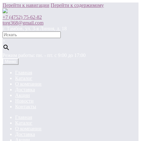
Перейти к навигации
Перейти к содержимому
+7 (4752) 75-62-82
torg368@gmail.com
г. Тамбов, ул. 3-я Линия, д. 18
×
Режим работы: пн. - пт. c 9:00 до 17:00
Меню
Главная
Каталог
О компании
Доставка
Акции
Новости
Контакты
Главная
Каталог
О компании
Доставка
Акции