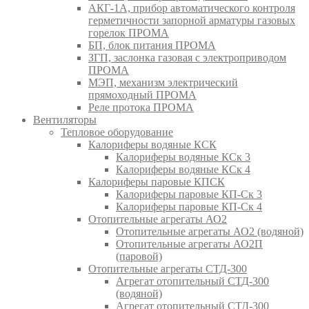
АКГ-1А, прибор автоматического контроля
герметичности запорной арматуры газовых
горелок ПРОМА
БП, блок питания ПРОМА
ЗГП, заслонка газовая с электроприводом
ПРОМА
МЭП, механизм электрический
прямоходный ПРОМА
Реле протока ПРОМА
Вентиляторы
Тепловое оборудование
Калориферы водяные КСК
Калориферы водяные КСк 3
Калориферы водяные КСк 4
Калориферы паровые КПСК
Калориферы паровые КП-Ск 3
Калориферы паровые КП-Ск 4
Отопительные агрегаты АО2
Отопительные агрегаты АО2 (водяной)
Отопительные агрегаты АО2П
(паровой)
Отопительные агрегаты СТД-300
Агрегат отопительный СТД-300
(водяной)
Агрегат отопительный СТД-300