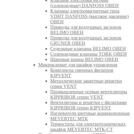
Клапаны электромагнитные
(соленоидные) DANFOSS ОВЕН
Клапаны электромагнитные типа
VDHT DANFOSS (высокое давление)
ОВЕН
Приводы для воздушных заслонок
BELIMO ОВЕН
Приводы для воздушных заслонок
GRUNER ОВЕН
Седельные клапаны BELIMO ОВЕН
Соленоидные клапаны TORK ОВЕН
Шаровые краны BELIMO ОВЕН
Микроклимат для шкафов управления
Комплекты сменных фильтров
KIPVENT
Металлические защитные решетки
серии VENT
Промышленные осевые вентиляторы
KIPPRIBOR серии VENT
Вентиляторы и решетки с фильтрами
KIPPRIBOR серии KIPVENT
Нагреватели щитовые конвекционные
MEYERTEC МТК
Термостаты для электротехнических
шкафов MEYERTEC МТК-СТ