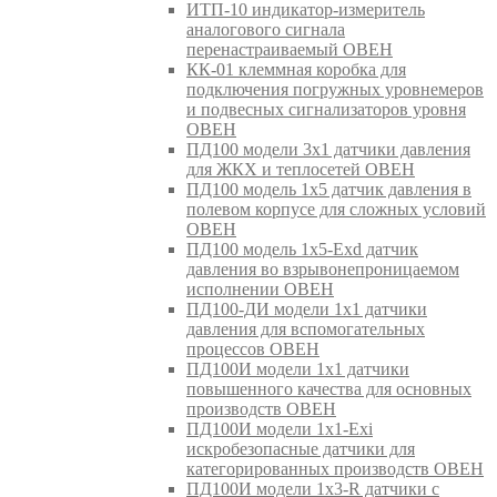
ИТП-10 индикатор-измеритель
аналогового сигнала
перенастраиваемый ОВЕН
КК-01 клеммная коробка для
подключения погружных уровнемеров
и подвесных сигнализаторов уровня
ОВЕН
ПД100 модели 3х1 датчики давления
для ЖКХ и теплосетей ОВЕН
ПД100 модель 1х5 датчик давления в
полевом корпусе для сложных условий
ОВЕН
ПД100 модель 1х5-Exd датчик
давления во взрывонепроницаемом
исполнении ОВЕН
ПД100-ДИ модели 1х1 датчики
давления для вспомогательных
процессов ОВЕН
ПД100И модели 1х1 датчики
повышенного качества для основных
производств ОВЕН
ПД100И модели 1х1-Exi
искробезопасные датчики для
категорированных производств ОВЕН
ПД100И модели 1х3-R датчики с