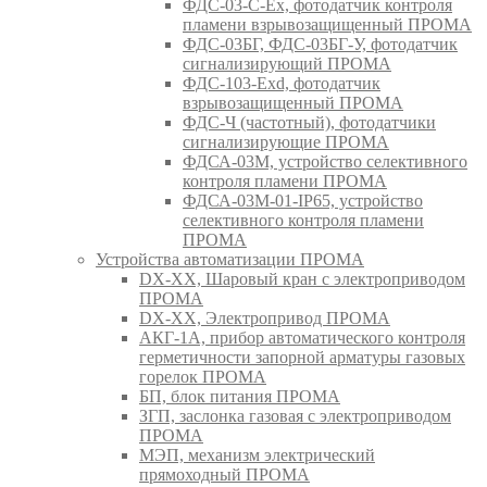
ФДС-03-С-Ex, фотодатчик контроля
пламени взрывозащищенный ПРОМА
ФДС-03БГ, ФДС-03БГ-У, фотодатчик
сигнализирующий ПРОМА
ФДС-103-Ехd, фотодатчик
взрывозащищенный ПРОМА
ФДС-Ч (частотный), фотодатчики
сигнализирующие ПРОМА
ФДСА-03М, устройство селективного
контроля пламени ПРОМА
ФДСА-03М-01-IP65, устройство
селективного контроля пламени
ПРОМА
Устройства автоматизации ПРОМА
DX-XX, Шаровый кран c электроприводом
ПРОМА
DX-XX, Электропривод ПРОМА
АКГ-1А, прибор автоматического контроля
герметичности запорной арматуры газовых
горелок ПРОМА
БП, блок питания ПРОМА
ЗГП, заслонка газовая с электроприводом
ПРОМА
МЭП, механизм электрический
прямоходный ПРОМА