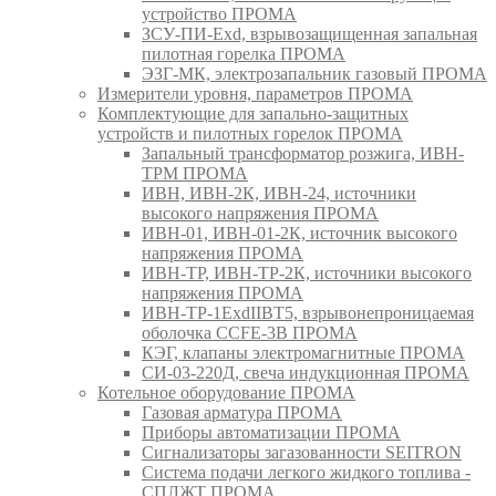
устройство ПРОМА
ЗСУ-ПИ-Exd, взрывозащищенная запальная
пилотная горелка ПРОМА
ЭЗГ-МК, электрозапальник газовый ПРОМА
Измерители уровня, параметров ПРОМА
Комплектующие для запально-защитных
устройств и пилотных горелок ПРОМА
Запальный трансформатор розжига, ИВН-
ТРМ ПРОМА
ИВН, ИВН-2К, ИВН-24, источники
высокого напряжения ПРОМА
ИВН-01, ИВН-01-2К, источник высокого
напряжения ПРОМА
ИВН-ТР, ИВН-ТР-2К, источники высокого
напряжения ПРОМА
ИВН-ТР-1ExdIIBT5, взрывонепроницаемая
оболочка CCFE-3B ПРОМА
КЭГ, клапаны электромагнитные ПРОМА
СИ-03-220Д, свеча индукционная ПРОМА
Котельное оборудование ПРОМА
Газовая арматура ПРОМА
Приборы автоматизации ПРОМА
Сигнализаторы загазованности SEITRON
Система подачи легкого жидкого топлива -
СПЛЖТ ПРОМА