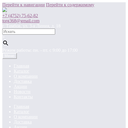
Перейти к навигации
Перейти к содержимому
+7 (4752) 75-62-82
torg368@gmail.com
г. Тамбов, ул. 3-я Линия, д. 18
×
Режим работы: пн. - пт. c 9:00 до 17:00
Меню
Главная
Каталог
О компании
Доставка
Акции
Новости
Контакты
Главная
Каталог
О компании
Доставка
Акции