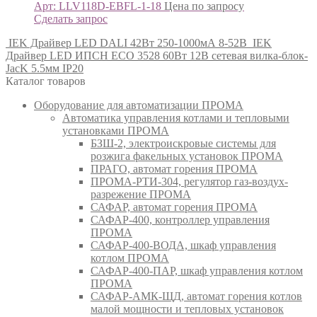
Арт: LLV118D-EBFL-1-18
Цена по запросу
Сделать запрос
IEK Драйвер LED DALI 42Вт 250-1000мА 8-52В
IEK
Драйвер LED ИПСН ECO 3528 60Вт 12В сетевая вилка-блок-
JacK 5.5мм IP20
Каталог товаров
Оборудование для автоматизации ПРОМА
Автоматика управления котлами и тепловыми
установками ПРОМА
БЗШ-2, электроискровые системы для
розжига факельных установок ПРОМА
ПРАГО, автомат горения ПРОМА
ПРОМА-РТИ-304, регулятор газ-воздух-
разрежение ПРОМА
САФАР, автомат горения ПРОМА
САФАР-400, контроллер управления
ПРОМА
САФАР-400-ВОДА, шкаф управления
котлом ПРОМА
САФАР-400-ПАР, шкаф управления котлом
ПРОМА
САФАР-АМК-ЩД, автомат горения котлов
малой мощности и тепловых установок