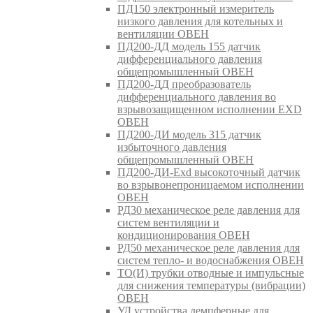
ПД150 электронный измеритель
низкого давления для котельных и
вентиляции ОВЕН
ПД200-ДД модель 155 датчик
дифференциального давления
общепромышленный ОВЕН
ПД200-ДД преобразователь
дифференциального давления во
взрывозащищенном исполнении EXD
ОВЕН
ПД200-ДИ модель 315 датчик
избыточного давления
общепромышленный ОВЕН
ПД200-ДИ-Exd высокоточный датчик
во взрывонепроницаемом исполнении
ОВЕН
РД30 механическое реле давления для
систем вентиляции и
кондиционирования ОВЕН
РД50 механическое реле давления для
систем тепло- и водоснабжения ОВЕН
ТО(И) трубки отводные и импульсные
для снижения температуры (вибрации)
ОВЕН
УД устройства демпферные для