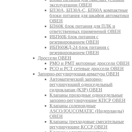
эксплуатации ОВЕН
БП30А, БП30А-С, БП60А компактные
блоки питания для шкафов автоматики
ОВЕН
БП60К блок питания для ПЛК и
ответственных применений ОВЕН
ИБП60Б блок питания с
резервированием ОВЕН
ИБП60ЖД-24 блок питания с
резервированием ОВЕН
Дроссели ОВЕН
РМО и РМТ моторные дроссели ОВЕН
РСО и РСТ сетевые дроссели ОВЕН
Запорно-регулирующая арматура ОВЕН
Автоматический запорно-
регулирующий односедельный
гидроклапан (КЗР) ОВЕН
Клапаны проходные односедельные
запорно-регулирующие КПСР ОВЕН
Клапаны соленоидные
ASCO/JOUCOMATIC (Нидерланды)
ОВЕН
Клапаны трехходовые смесительные
регулирующие КССР ОВЕН