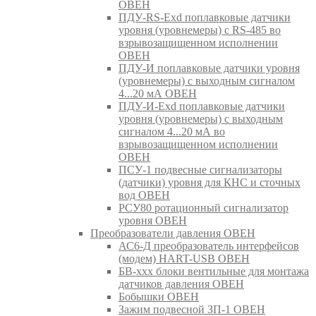
ОВЕН
ПДУ-RS-Exd поплавковые датчики
уровня (уровнемеры) с RS-485 во
взрывозащищенном исполнении
ОВЕН
ПДУ-И поплавковые датчики уровня
(уровнемеры) с выходным сигналом
4...20 мА ОВЕН
ПДУ-И-Exd поплавковые датчики
уровня (уровнемеры) с выходным
сигналом 4...20 мА во
взрывозащищенном исполнении
ОВЕН
ПСУ-1 подвесные сигнализаторы
(датчики) уровня для КНС и сточных
вод ОВЕН
РСУ80 ротационный сигнализатор
уровня ОВЕН
Преобразователи давления ОВЕН
АС6-Д преобразователь интерфейсов
(модем) HART-USB ОВЕН
БВ-ххх блоки вентильные для монтажа
датчиков давления ОВЕН
Бобышки ОВЕН
Зажим подвесной ЗП-1 ОВЕН