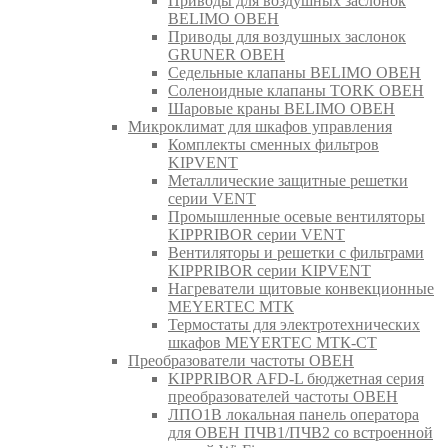
Приводы для воздушных заслонок
BELIMO ОВЕН
Приводы для воздушных заслонок
GRUNER ОВЕН
Седельные клапаны BELIMO ОВЕН
Соленоидные клапаны TORK ОВЕН
Шаровые краны BELIMO ОВЕН
Микроклимат для шкафов управления
Комплекты сменных фильтров
KIPVENT
Металлические защитные решетки
серии VENT
Промышленные осевые вентиляторы
KIPPRIBOR серии VENT
Вентиляторы и решетки с фильтрами
KIPPRIBOR серии KIPVENT
Нагреватели щитовые конвекционные
MEYERTEC МТК
Термостаты для электротехнических
шкафов MEYERTEC МТК-СТ
Преобразователи частоты ОВЕН
KIPPRIBOR AFD-L бюджетная серия
преобразователей частоты ОВЕН
ЛПО1В локальная панель оператора
для ОВЕН ПЧВ1/ПЧВ2 со встроенной