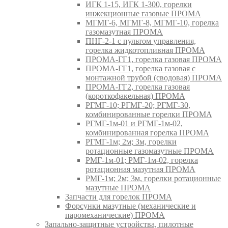
ИГК 1-15, ИГК 1-300, горелки
инжекционные газовые ПРОМА
МГМГ-6, МГМГ-8, МГМГ-10, горелка
газомазутная ПРОМА
ПНГ-2-1 с пультом управления,
горелка жидкотопливная ПРОМА
ПРОМА-ГГ1, горелка газовая ПРОМА
ПРОМА-ГГ1, горелка газовая с
монтажной трубой (сводовая) ПРОМА
ПРОМА-ГГ2, горелка газовая
(короткофакельная) ПРОМА
РГМГ-10; РГМГ-20; РГМГ-30,
комбинированные горелки ПРОМА
РГМГ-1м-01 и РГМГ-1м-02,
комбинированная горелка ПРОМА
РГМГ-1м; 2м; 3м, горелки
ротационные газомазутные ПРОМА
РМГ-1м-01; РМГ-1м-02, горелка
ротационная мазутная ПРОМА
РМГ-1м; 2м; 3м, горелки ротационные
мазутные ПРОМА
Запчасти для горелок ПРОМА
Форсунки мазутные (механические и
паромеханические) ПРОМА
Запально-защитные устройства, пилотные