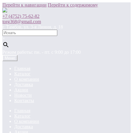
Перейти к навигации
Перейти к содержимому
+7 (4752) 75-62-82
torg368@gmail.com
г. Тамбов, ул. 3-я Линия, д. 18
×
Режим работы: пн. - пт. c 9:00 до 17:00
Меню
Главная
Каталог
О компании
Доставка
Акции
Новости
Контакты
Главная
Каталог
О компании
Доставка
Акции