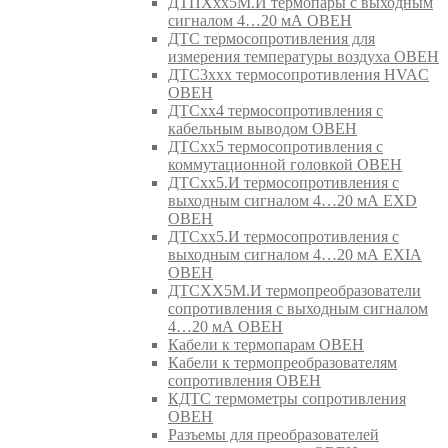
ДТПХхх5М.И термопары с выходным
сигналом 4…20 мА ОВЕН
ДТС термосопротивления для
измерения температуры воздуха ОВЕН
ДТС3ххх термосопротивления HVAC
ОВЕН
ДТСхх4 термосопротивления с
кабельным выводом ОВЕН
ДТСхх5 термосопротивления с
коммутационной головкой ОВЕН
ДТСхх5.И термосопротивления с
выходным сигналом 4…20 мА EXD
ОВЕН
ДТСхх5.И термосопротивления с
выходным сигналом 4…20 мА EXIA
ОВЕН
ДТСХХ5М.И термопреобразователи
сопротивления с выходным сигналом
4…20 мА ОВЕН
Кабели к термопарам ОВЕН
Кабели к термопреобразователям
сопротивления ОВЕН
КДТС термометры сопротивления
ОВЕН
Разъемы для преобразователей