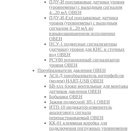
ПДУ-И поплавковые датчики уровня
(уровнемеры) с выходным сигналом
4...20 мА ОВЕН
ПДУ-И-Exd поплавковые датчики
уровня (уровнемеры) с выходным
сигналом 4...20 мА во
взрывозащищенном исполнении
ОВЕН
ПСУ-1 подвесные сигнализаторы
(датчики) уровня для КНС и сточных
вод ОВЕН
РСУ80 ротационный сигнализатор
уровня ОВЕН
Преобразователи давления ОВЕН
АС6-Д преобразователь интерфейсов
(модем) HART-USB ОВЕН
БВ-ххх блоки вентильные для монтажа
датчиков давления ОВЕН
Бобышки ОВЕН
Зажим подвесной ЗП-1 ОВЕН
ИТП-10 индикатор-измеритель
аналогового сигнала
перенастраиваемый ОВЕН
КК-01 клеммная коробка для
подключения погружных уровнемеров