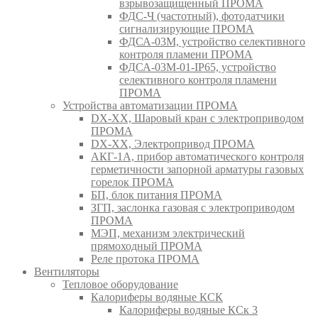
взрывозащищенный ПРОМА
ФДС-Ч (частотный), фотодатчики
сигнализирующие ПРОМА
ФДСА-03М, устройство селективного
контроля пламени ПРОМА
ФДСА-03М-01-IP65, устройство
селективного контроля пламени
ПРОМА
Устройства автоматизации ПРОМА
DX-XX, Шаровый кран c электроприводом
ПРОМА
DX-XX, Электропривод ПРОМА
АКГ-1А, прибор автоматического контроля
герметичности запорной арматуры газовых
горелок ПРОМА
БП, блок питания ПРОМА
ЗГП, заслонка газовая с электроприводом
ПРОМА
МЭП, механизм электрический
прямоходный ПРОМА
Реле протока ПРОМА
Вентиляторы
Тепловое оборудование
Калориферы водяные КСК
Калориферы водяные КСк 3