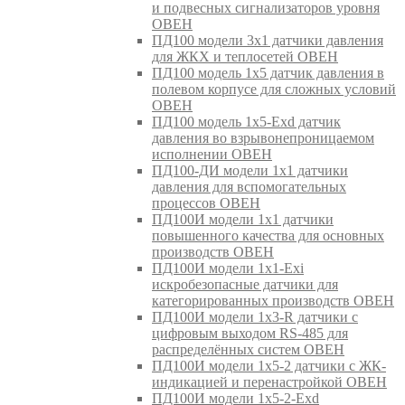
и подвесных сигнализаторов уровня
ОВЕН
ПД100 модели 3х1 датчики давления
для ЖКХ и теплосетей ОВЕН
ПД100 модель 1х5 датчик давления в
полевом корпусе для сложных условий
ОВЕН
ПД100 модель 1х5-Exd датчик
давления во взрывонепроницаемом
исполнении ОВЕН
ПД100-ДИ модели 1х1 датчики
давления для вспомогательных
процессов ОВЕН
ПД100И модели 1х1 датчики
повышенного качества для основных
производств ОВЕН
ПД100И модели 1х1-Exi
искробезопасные датчики для
категорированных производств ОВЕН
ПД100И модели 1х3-R датчики с
цифровым выходом RS-485 для
распределённых систем ОВЕН
ПД100И модели 1х5-2 датчики с ЖК-
индикацией и перенастройкой ОВЕН
ПД100И модели 1х5-2-Exd