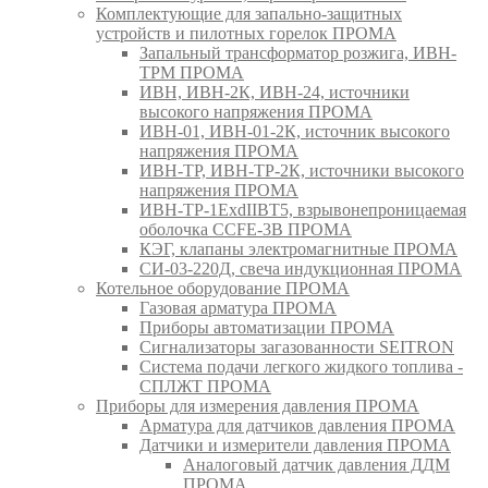
Комплектующие для запально-защитных
устройств и пилотных горелок ПРОМА
Запальный трансформатор розжига, ИВН-
ТРМ ПРОМА
ИВН, ИВН-2К, ИВН-24, источники
высокого напряжения ПРОМА
ИВН-01, ИВН-01-2К, источник высокого
напряжения ПРОМА
ИВН-ТР, ИВН-ТР-2К, источники высокого
напряжения ПРОМА
ИВН-ТР-1ExdIIBT5, взрывонепроницаемая
оболочка CCFE-3B ПРОМА
КЭГ, клапаны электромагнитные ПРОМА
СИ-03-220Д, свеча индукционная ПРОМА
Котельное оборудование ПРОМА
Газовая арматура ПРОМА
Приборы автоматизации ПРОМА
Сигнализаторы загазованности SEITRON
Система подачи легкого жидкого топлива -
СПЛЖТ ПРОМА
Приборы для измерения давления ПРОМА
Арматура для датчиков давления ПРОМА
Датчики и измерители давления ПРОМА
Аналоговый датчик давления ДДМ
ПРОМА