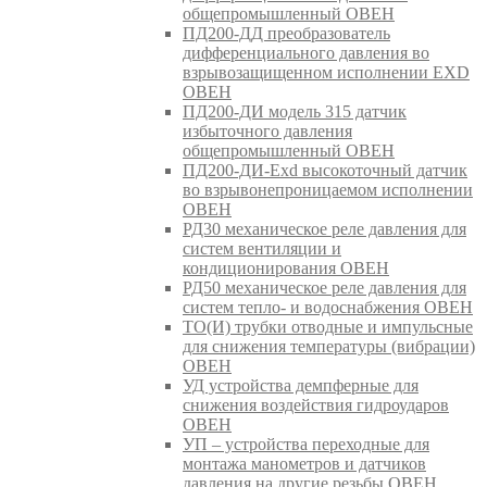
общепромышленный ОВЕН
ПД200-ДД преобразователь
дифференциального давления во
взрывозащищенном исполнении EXD
ОВЕН
ПД200-ДИ модель 315 датчик
избыточного давления
общепромышленный ОВЕН
ПД200-ДИ-Exd высокоточный датчик
во взрывонепроницаемом исполнении
ОВЕН
РД30 механическое реле давления для
систем вентиляции и
кондиционирования ОВЕН
РД50 механическое реле давления для
систем тепло- и водоснабжения ОВЕН
ТО(И) трубки отводные и импульсные
для снижения температуры (вибрации)
ОВЕН
УД устройства демпферные для
снижения воздействия гидроударов
ОВЕН
УП – устройства переходные для
монтажа манометров и датчиков
давления на другие резьбы ОВЕН