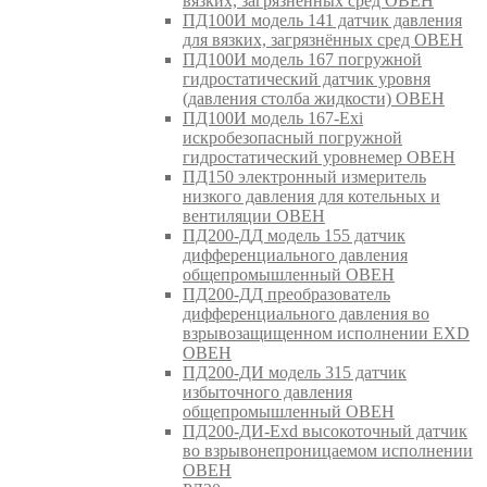
вязких, загрязнённых сред ОВЕН
ПД100И модель 141 датчик давления
для вязких, загрязнённых сред ОВЕН
ПД100И модель 167 погружной
гидростатический датчик уровня
(давления столба жидкости) ОВЕН
ПД100И модель 167-Exi
искробезопасный погружной
гидростатический уровнемер ОВЕН
ПД150 электронный измеритель
низкого давления для котельных и
вентиляции ОВЕН
ПД200-ДД модель 155 датчик
дифференциального давления
общепромышленный ОВЕН
ПД200-ДД преобразователь
дифференциального давления во
взрывозащищенном исполнении EXD
ОВЕН
ПД200-ДИ модель 315 датчик
избыточного давления
общепромышленный ОВЕН
ПД200-ДИ-Exd высокоточный датчик
во взрывонепроницаемом исполнении
ОВЕН