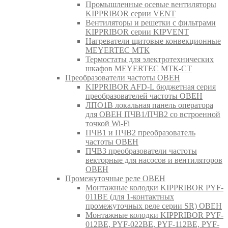
Промышленные осевые вентиляторы
KIPPRIBOR серии VENT
Вентиляторы и решетки с фильтрами
KIPPRIBOR серии KIPVENT
Нагреватели щитовые конвекционные
MEYERTEC МТК
Термостаты для электротехнических
шкафов MEYERTEC МТК-СТ
Преобразователи частоты ОВЕН
KIPPRIBOR AFD-L бюджетная серия
преобразователей частоты ОВЕН
ЛПО1В локальная панель оператора
для ОВЕН ПЧВ1/ПЧВ2 со встроенной
точкой Wi-Fi
ПЧВ1 и ПЧВ2 преобразователь
частоты ОВЕН
ПЧВ3 преобразователи частоты
векторные для насосов и вентиляторов
ОВЕН
Промежуточные реле ОВЕН
Монтажные колодки KIPPRIBOR PYF-
011BE (для 1-контактных
промежуточных реле серии SR) ОВЕН
Монтажные колодки KIPPRIBOR PYF-
012BE, PYF-022BE, PYF-112BE, PYF-