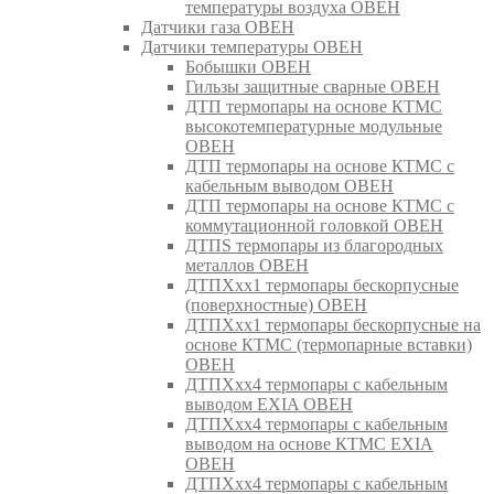
температуры воздуха ОВЕН
Датчики газа ОВЕН
Датчики температуры ОВЕН
Бобышки ОВЕН
Гильзы защитные сварные ОВЕН
ДТП термопары на основе КТМС
высокотемпературные модульные
ОВЕН
ДТП термопары на основе КТМС с
кабельным выводом ОВЕН
ДТП термопары на основе КТМС с
коммутационной головкой ОВЕН
ДТПS термопары из благородных
металлов ОВЕН
ДТПХхх1 термопары бескорпусные
(поверхностные) ОВЕН
ДТПХхх1 термопары бескорпусные на
основе КТМС (термопарные вставки)
ОВЕН
ДТПХхх4 термопары с кабельным
выводом EXIA ОВЕН
ДТПХхх4 термопары с кабельным
выводом на основе КТМС EXIA
ОВЕН
ДТПХхх4 термопары с кабельным