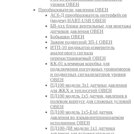
уровня ОВЕН
Преобразователи давления ОВЕН
АС6-Д преобразователь интерфейсов
(модем) HART-USB ОВЕН
БВ-ххх блоки вентильные для монтажа
датчиков давления ОВЕН
Бобышки ОВЕН
Зажим подвесной ЗП-1 ОВЕН
ИТП-10 индикатор-измеритель
аналогового сигнала
перенастраиваемый ОВЕН
КК-01 клеммная коробка для
подключения погружных уровнемеров
и подвесных сигнализаторов уровня
ОВЕН
ПД100 модели 3х1 датчики давления
для ЖКХ и теплосетей ОВЕН
ПД100 модель 1х5 датчик давления в
полевом корпусе для сложных условий
ОВЕН
ПД100 модель 1х5-Exd датчик
давления во взрывонепроницаемом
исполнении ОВЕН
ПД100-ДИ модели 1х1 датчики
давления для вспомогательных