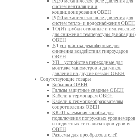
РД30 механическое реле давления для
систем вентиляции и
кондиционирования ОВЕН
РД50 механическое реле давления для
систем тепло- и водоснабжения ОВЕН
ТО(И) трубки отводные и импульсные
для снижения температуры (вибрации)
ОВЕН
УД устройства демпферные для
снижения воздействия гидроударов
ОВЕН
УП – устройства переходные для
монтажа манометров и датчиков
давления на другие резьбы ОВЕН
Сопутствующие товары
Бобышки ОВЕН
Гильзы защитные сварные ОВЕН
Кабели к термопарам ОВЕН
Кабели к термопреобразователям
сопротивления ОВЕН
КК-01 клеммная коробка для
подключения погружных уровнемеров
и подвесных сигнализаторов уровня
ОВЕН
Разъемы для преобразователей