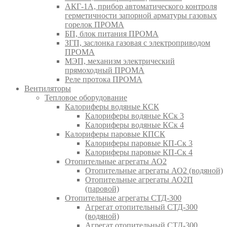
АКГ-1А, прибор автоматического контроля
герметичности запорной арматуры газовых
горелок ПРОМА
БП, блок питания ПРОМА
ЗГП, заслонка газовая с электроприводом
ПРОМА
МЭП, механизм электрический
прямоходный ПРОМА
Реле протока ПРОМА
Вентиляторы
Тепловое оборудование
Калориферы водяные КСК
Калориферы водяные КСк 3
Калориферы водяные КСк 4
Калориферы паровые КПСК
Калориферы паровые КП-Ск 3
Калориферы паровые КП-Ск 4
Отопительные агрегаты АО2
Отопительные агрегаты АО2 (водяной)
Отопительные агрегаты АО2П
(паровой)
Отопительные агрегаты СТД-300
Агрегат отопительный СТД-300
(водяной)
Агрегат отопительный СТД-300