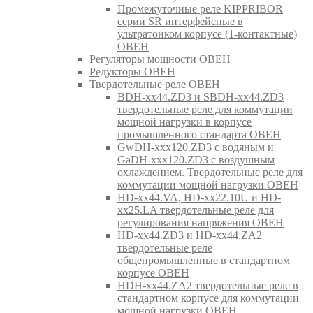
Промежуточные реле KIPPRIBOR
серии SR интерфейсные в
ультратонком корпусе (1-контактные)
ОВЕН
Регуляторы мощности ОВЕН
Редукторы ОВЕН
Твердотельные реле ОВЕН
BDH-xx44.ZD3 и SBDH-xx44.ZD3
твердотельные реле для коммутации
мощной нагрузки в корпусе
промышленного стандарта ОВЕН
GwDH-xxx120.ZD3 с водяным и
GaDH-xxx120.ZD3 с воздушным
охлаждением. Твердотельные реле для
коммутации мощной нагрузки ОВЕН
HD-xx44.VA, HD-xx22.10U и HD-
xx25.LA твердотельные реле для
регулирования напряжения ОВЕН
HD-xx44.ZD3 и HD-xx44.ZA2
твердотельные реле
общепромышленные в стандартном
корпусе ОВЕН
HDH-xx44.ZA2 твердотельные реле в
стандартном корпусе для коммутации
мощной нагрузки ОВЕН