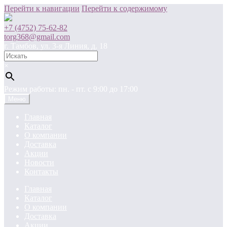
Перейти к навигации
Перейти к содержимому
+7 (4752) 75-62-82
torg368@gmail.com
г. Тамбов, ул. 3-я Линия, д. 18
×
Режим работы: пн. - пт. c 9:00 до 17:00
Меню
Главная
Каталог
О компании
Доставка
Акции
Новости
Контакты
Главная
Каталог
О компании
Доставка
Акции