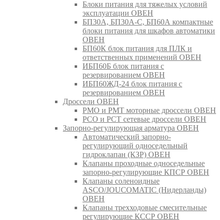
Блоки питания для тяжелых условий
эксплуатации ОВЕН
БП30А, БП30А-С, БП60А компактные
блоки питания для шкафов автоматики
ОВЕН
БП60К блок питания для ПЛК и
ответственных применений ОВЕН
ИБП60Б блок питания с
резервированием ОВЕН
ИБП60ЖД-24 блок питания с
резервированием ОВЕН
Дроссели ОВЕН
РМО и РМТ моторные дроссели ОВЕН
РСО и РСТ сетевые дроссели ОВЕН
Запорно-регулирующая арматура ОВЕН
Автоматический запорно-
регулирующий односедельный
гидроклапан (КЗР) ОВЕН
Клапаны проходные односедельные
запорно-регулирующие КПСР ОВЕН
Клапаны соленоидные
ASCO/JOUCOMATIC (Нидерланды)
ОВЕН
Клапаны трехходовые смесительные
регулирующие КССР ОВЕН