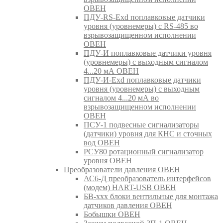
ОВЕН
ПДУ-RS-Exd поплавковые датчики
уровня (уровнемеры) с RS-485 во
взрывозащищенном исполнении
ОВЕН
ПДУ-И поплавковые датчики уровня
(уровнемеры) с выходным сигналом
4...20 мА ОВЕН
ПДУ-И-Exd поплавковые датчики
уровня (уровнемеры) с выходным
сигналом 4...20 мА во
взрывозащищенном исполнении
ОВЕН
ПСУ-1 подвесные сигнализаторы
(датчики) уровня для КНС и сточных
вод ОВЕН
РСУ80 ротационный сигнализатор
уровня ОВЕН
Преобразователи давления ОВЕН
АС6-Д преобразователь интерфейсов
(модем) HART-USB ОВЕН
БВ-ххх блоки вентильные для монтажа
датчиков давления ОВЕН
Бобышки ОВЕН