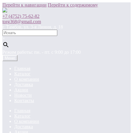
Перейти к навигации
Перейти к содержимому
+7 (4752) 75-62-82
torg368@gmail.com
г. Тамбов, ул. 3-я Линия, д. 18
×
Режим работы: пн. - пт. c 9:00 до 17:00
Меню
Главная
Каталог
О компании
Доставка
Акции
Новости
Контакты
Главная
Каталог
О компании
Доставка
Акции