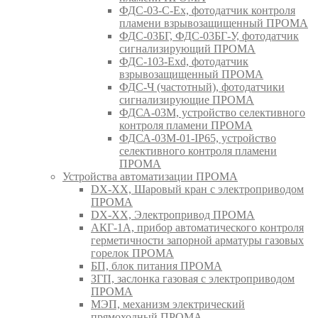
ФДС-03-С-Ex, фотодатчик контроля
пламени взрывозащищенный ПРОМА
ФДС-03БГ, ФДС-03БГ-У, фотодатчик
сигнализирующий ПРОМА
ФДС-103-Ехd, фотодатчик
взрывозащищенный ПРОМА
ФДС-Ч (частотный), фотодатчики
сигнализирующие ПРОМА
ФДСА-03М, устройство селективного
контроля пламени ПРОМА
ФДСА-03М-01-IP65, устройство
селективного контроля пламени
ПРОМА
Устройства автоматизации ПРОМА
DX-XX, Шаровый кран c электроприводом
ПРОМА
DX-XX, Электропривод ПРОМА
АКГ-1А, прибор автоматического контроля
герметичности запорной арматуры газовых
горелок ПРОМА
БП, блок питания ПРОМА
ЗГП, заслонка газовая с электроприводом
ПРОМА
МЭП, механизм электрический
прямоходный ПРОМА