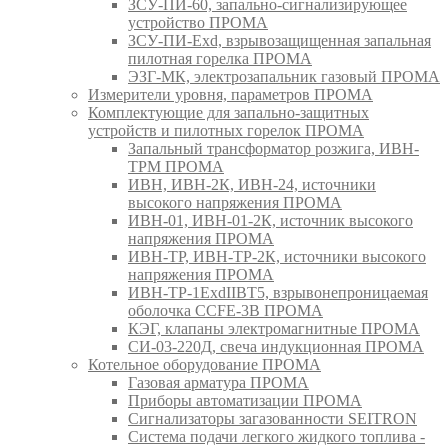
ЗСУ-ПИ-60, запально-сигнализирующее
устройство ПРОМА
ЗСУ-ПИ-Exd, взрывозащищенная запальная
пилотная горелка ПРОМА
ЭЗГ-МК, электрозапальник газовый ПРОМА
Измерители уровня, параметров ПРОМА
Комплектующие для запально-защитных
устройств и пилотных горелок ПРОМА
Запальный трансформатор розжига, ИВН-
ТРМ ПРОМА
ИВН, ИВН-2К, ИВН-24, источники
высокого напряжения ПРОМА
ИВН-01, ИВН-01-2К, источник высокого
напряжения ПРОМА
ИВН-ТР, ИВН-ТР-2К, источники высокого
напряжения ПРОМА
ИВН-ТР-1ExdIIBT5, взрывонепроницаемая
оболочка CCFE-3B ПРОМА
КЭГ, клапаны электромагнитные ПРОМА
СИ-03-220Д, свеча индукционная ПРОМА
Котельное оборудование ПРОМА
Газовая арматура ПРОМА
Приборы автоматизации ПРОМА
Сигнализаторы загазованности SEITRON
Система подачи легкого жидкого топлива -