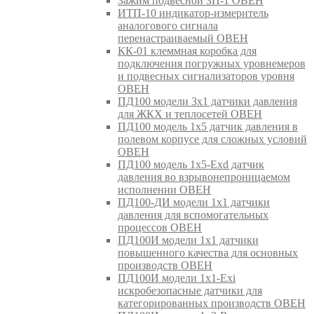
Зажим подвесной ЗП-1 ОВЕН
ИТП-10 индикатор-измеритель
аналогового сигнала
перенастраиваемый ОВЕН
КК-01 клеммная коробка для
подключения погружных уровнемеров
и подвесных сигнализаторов уровня
ОВЕН
ПД100 модели 3х1 датчики давления
для ЖКХ и теплосетей ОВЕН
ПД100 модель 1х5 датчик давления в
полевом корпусе для сложных условий
ОВЕН
ПД100 модель 1х5-Exd датчик
давления во взрывонепроницаемом
исполнении ОВЕН
ПД100-ДИ модели 1х1 датчики
давления для вспомогательных
процессов ОВЕН
ПД100И модели 1х1 датчики
повышенного качества для основных
производств ОВЕН
ПД100И модели 1х1-Exi
искробезопасные датчики для
категорированных производств ОВЕН