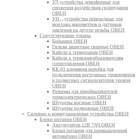
УД устройства демпферные для
снижения воздействия гидроударов
ОВЕН
УП – устройства переходные для
монтажа манометров и датчиков
давления на другие резьбы ОВЕН
Сопутствующие товары
Бобышки ОВЕН
Гильзы защитные сварные ОВЕН
Кабели к термопарам ОВЕН
Кабели к термопреобразователям
сопротивления ОВЕН
КК-01 клеммная коробка для
подключения погружных уровнемеров
и подвесных сигнализаторов уровня
ОВЕН
Разъемы для преобразователей
термоэлектрических ОВЕН
Штуцеры врезные ОВЕН
Штуцеры подвижные ОВЕН
Силовые и коммутационные устройства ОВЕН
Блоки питания ОВЕН
Аккумулятор 12В 7АЧ ОВЕН
Блоки питания для промышленной
автоматики ОВЕН