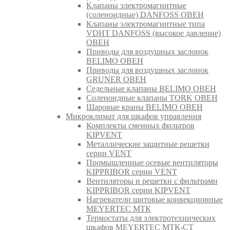
Клапаны электромагнитные
(соленоидные) DANFOSS ОВЕН
Клапаны электромагнитные типа
VDHT DANFOSS (высокое давление)
ОВЕН
Приводы для воздушных заслонок
BELIMO ОВЕН
Приводы для воздушных заслонок
GRUNER ОВЕН
Седельные клапаны BELIMO ОВЕН
Соленоидные клапаны TORK ОВЕН
Шаровые краны BELIMO ОВЕН
Микроклимат для шкафов управления
Комплекты сменных фильтров
KIPVENT
Металлические защитные решетки
серии VENT
Промышленные осевые вентиляторы
KIPPRIBOR серии VENT
Вентиляторы и решетки с фильтрами
KIPPRIBOR серии KIPVENT
Нагреватели щитовые конвекционные
MEYERTEC МТК
Термостаты для электротехнических
шкафов MEYERTEC МТК-СТ