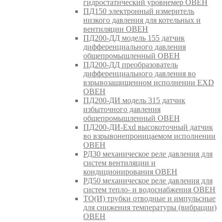
гидростатический уровнемер ОВЕН
ПД150 электронный измеритель
низкого давления для котельных и
вентиляции ОВЕН
ПД200-ДД модель 155 датчик
дифференциального давления
общепромышленный ОВЕН
ПД200-ДД преобразователь
дифференциального давления во
взрывозащищенном исполнении EXD
ОВЕН
ПД200-ДИ модель 315 датчик
избыточного давления
общепромышленный ОВЕН
ПД200-ДИ-Exd высокоточный датчик
во взрывонепроницаемом исполнении
ОВЕН
РД30 механическое реле давления для
систем вентиляции и
кондиционирования ОВЕН
РД50 механическое реле давления для
систем тепло- и водоснабжения ОВЕН
ТО(И) трубки отводные и импульсные
для снижения температуры (вибрации)
ОВЕН