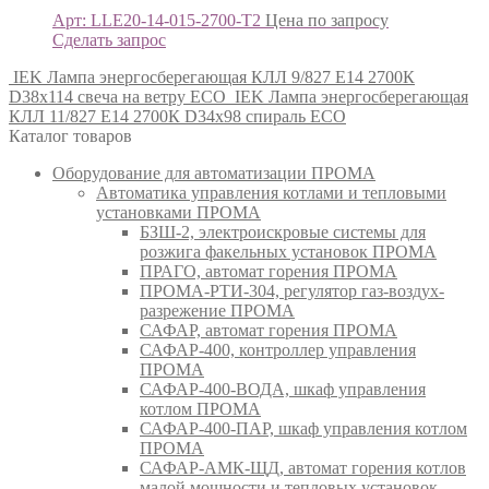
Арт: LLE20-14-015-2700-T2
Цена по запросу
Сделать запрос
IEK Лампа энергосберегающая КЛЛ 9/827 Е14 2700К
D38х114 свеча на ветру ЕСО
IEK Лампа энергосберегающая
КЛЛ 11/827 Е14 2700К D34х98 спираль ЕСО
Каталог товаров
Оборудование для автоматизации ПРОМА
Автоматика управления котлами и тепловыми
установками ПРОМА
БЗШ-2, электроискровые системы для
розжига факельных установок ПРОМА
ПРАГО, автомат горения ПРОМА
ПРОМА-РТИ-304, регулятор газ-воздух-
разрежение ПРОМА
САФАР, автомат горения ПРОМА
САФАР-400, контроллер управления
ПРОМА
САФАР-400-ВОДА, шкаф управления
котлом ПРОМА
САФАР-400-ПАР, шкаф управления котлом
ПРОМА
САФАР-АМК-ЩД, автомат горения котлов
малой мощности и тепловых установок