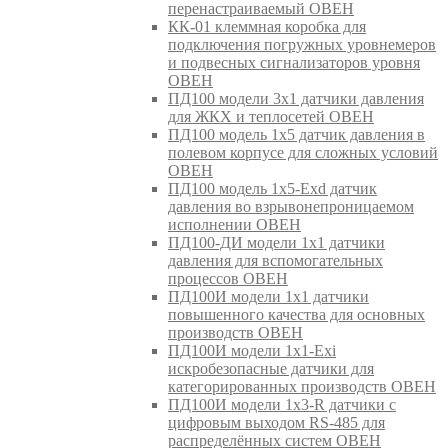
перенастраиваемый ОВЕН
КК-01 клеммная коробка для
подключения погружных уровнемеров
и подвесных сигнализаторов уровня
ОВЕН
ПД100 модели 3х1 датчики давления
для ЖКХ и теплосетей ОВЕН
ПД100 модель 1х5 датчик давления в
полевом корпусе для сложных условий
ОВЕН
ПД100 модель 1х5-Exd датчик
давления во взрывонепроницаемом
исполнении ОВЕН
ПД100-ДИ модели 1х1 датчики
давления для вспомогательных
процессов ОВЕН
ПД100И модели 1х1 датчики
повышенного качества для основных
производств ОВЕН
ПД100И модели 1х1-Exi
искробезопасные датчики для
категорированных производств ОВЕН
ПД100И модели 1х3-R датчики с
цифровым выходом RS-485 для
распределённых систем ОВЕН