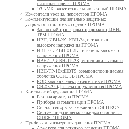
пилотная горелка ПРОМА
ЭЗГ-МК, электрозапальник газовый ПРОМА
Измерители уровня, параметров ПРОМА
Комплектующие для запально-защитных
устройств и пилотных горелок ПРОМА
Запальный трансформатор розжига, ИВН-
ТРМ ПРОМА
ИВН, ИВН-2К, ИВН-24, источники
высокого напряжения ПРОМА
ИВН-01, ИВН-01-2К, источник высокого
напряжения ПРОМА
ИВН-ТР, ИВН-ТР-2К, источники высокого
напряжения ПРОМА
ИВН-ТР-1ExdIIBT5, взрывонепроницаемая
оболочка CCFE-3B ПРОМА
КЭГ, клапаны электромагнитные ПРОМА
СИ-03-220Д, свеча индукционная ПРОМА
Котельное оборудование ПРОМА
Газовая арматура ПРОМА
Приборы автоматизации ПРОМА
Сигнализаторы загазованности SEITRON
Система подачи легкого жидкого топлива -
СПЛЖТ ПРОМА
Приборы для измерения давления ПРОМА
Арматура для датчиков давления ПРОМА