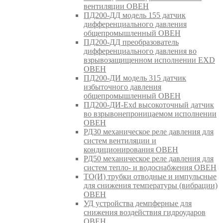
вентиляции ОВЕН
ПД200-ДД модель 155 датчик
дифференциального давления
общепромышленный ОВЕН
ПД200-ДД преобразователь
дифференциального давления во
взрывозащищенном исполнении EXD
ОВЕН
ПД200-ДИ модель 315 датчик
избыточного давления
общепромышленный ОВЕН
ПД200-ДИ-Exd высокоточный датчик
во взрывонепроницаемом исполнении
ОВЕН
РД30 механическое реле давления для
систем вентиляции и
кондиционирования ОВЕН
РД50 механическое реле давления для
систем тепло- и водоснабжения ОВЕН
ТО(И) трубки отводные и импульсные
для снижения температуры (вибрации)
ОВЕН
УД устройства демпферные для
снижения воздействия гидроударов
ОВЕН