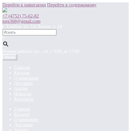
Перейти к навигации
Перейти к содержимому
+7 (4752) 75-62-82
torg368@gmail.com
г. Тамбов, ул. 3-я Линия, д. 18
×
Режим работы: пн. - пт. c 9:00 до 17:00
Меню
Главная
Каталог
О компании
Доставка
Акции
Новости
Контакты
Главная
Каталог
О компании
Доставка
Акции