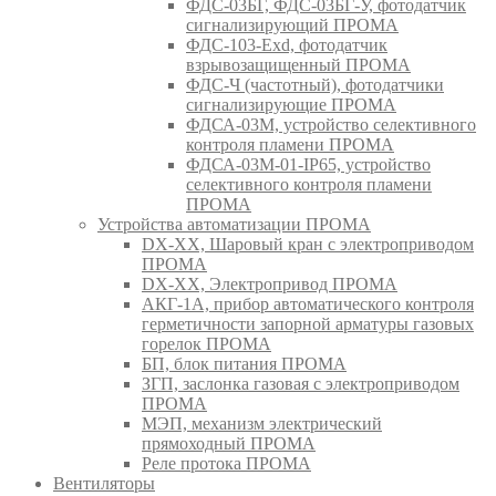
ФДС-03БГ, ФДС-03БГ-У, фотодатчик
сигнализирующий ПРОМА
ФДС-103-Ехd, фотодатчик
взрывозащищенный ПРОМА
ФДС-Ч (частотный), фотодатчики
сигнализирующие ПРОМА
ФДСА-03М, устройство селективного
контроля пламени ПРОМА
ФДСА-03М-01-IP65, устройство
селективного контроля пламени
ПРОМА
Устройства автоматизации ПРОМА
DX-XX, Шаровый кран c электроприводом
ПРОМА
DX-XX, Электропривод ПРОМА
АКГ-1А, прибор автоматического контроля
герметичности запорной арматуры газовых
горелок ПРОМА
БП, блок питания ПРОМА
ЗГП, заслонка газовая с электроприводом
ПРОМА
МЭП, механизм электрический
прямоходный ПРОМА
Реле протока ПРОМА
Вентиляторы