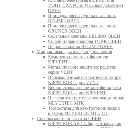
Клапаны электромагнитные типа
VDHT DANFOSS (высокое давление)
ОВЕН
Приводы для воздушных заслонок
BELIMO ОВЕН
Приводы для воздушных заслонок
GRUNER ОВЕН
Седельные клапаны BELIMO ОВЕН
Соленоидные клапаны TORK ОВЕН
Шаровые краны BELIMO ОВЕН
Микроклимат для шкафов управления
Комплекты сменных фильтров
KIPVENT
Металлические защитные решетки
серии VENT
Промышленные осевые вентиляторы
KIPPRIBOR серии VENT
Вентиляторы и решетки с фильтрами
KIPPRIBOR серии KIPVENT
Нагреватели щитовые конвекционные
MEYERTEC МТК
Термостаты для электротехнических
шкафов MEYERTEC МТК-СТ
Преобразователи частоты ОВЕН
KIPPRIBOR AFD-L бюджетная серия