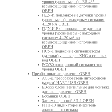
уровня (уровнемеры) с RS-485 во
взрывозащищенном исполнении
ОВЕН
ПДУ-И поплавковые датчики уровня
(уровнемеры) с выходным сигналом
4...20 мА ОВЕН
ПДУ-И-Exd поплавковые датчики
уровня (уровнемеры) с выходным
сигналом 4...20 мА во
взрывозащищенном исполнении
ОВЕН
ПСУ-1 подвесные сигнализаторы
(датчики) уровня для КНС и сточных
вод ОВЕН
РСУ80 ротационный сигнализатор
уровня ОВЕН
Преобразователи давления ОВЕН
АС6-Д преобразователь интерфейсов
(модем) HART-USB ОВЕН
БВ-ххх блоки вентильные для монтажа
датчиков давления ОВЕН
Бобышки ОВЕН
Зажим подвесной ЗП-1 ОВЕН
ИТП-10 индикатор-измеритель
аналогового сигнала