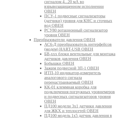
сигналом 4...20 мА во
взрывозащищенном исполнении
ОВЕН
ПСУ-1 подвесные сигнализаторы
(датчики) уровня для КНС и сточных
вод ОВЕН
РСУ80 ротационный сигнализатор
уровня ОВЕН
Преобразователи давления ОВЕН
АС6-Д преобразователь интерфейсов
(модем) HART-USB ОВЕН
БВ-ххх блоки вентильные для монтажа
датчиков давления ОВЕН
Бобышки ОВЕН
Зажим подвесной ЗП-1 ОВЕН
ИТП-10 индикатор-измеритель
аналогового сигнала
перенастраиваемый ОВЕН
КК-01 клеммная коробка для
подключения погружных уровнемеров
и подвесных сигнализаторов уровня
ОВЕН
ПД100 модели 3х1 датчики давления
для ЖКХ и теплосетей ОВЕН
ПД100 модель 1х5 датчик давления в