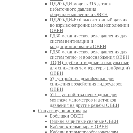
ПД200-ДИ модель 315 датчик
избыточного давления
общепромышленный ОВЕН
ПД200-ДИ-Exd высокоточный датчик
во взрывонепроницаемом исполнении
ОВЕН
РД30 механическое реле давления для
систем вентиляции и
кондиционирования ОВЕН
РД50 механическое реле давления для
систем тепло- и водоснабжения ОВЕН
ТО(И) трубки отводные и импульсные
для снижения температуры (вибрации)
ОВЕН
УД устройства демпферные для
снижения воздействия гидроударов
ОВЕН
УП – устройства переходные для
монтажа манометров и датчиков
давления на другие резьбы ОВЕН
Сопутствующие товары
Бобышки ОВЕН
Гильзы защитные сварные ОВЕН
Кабели к термопарам ОВЕН
Кабели к термопреобразователям