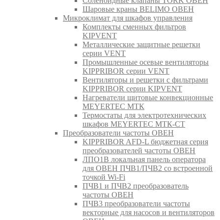
Соленоидные клапаны TORK ОВЕН
Шаровые краны BELIMO ОВЕН
Микроклимат для шкафов управления
Комплекты сменных фильтров
KIPVENT
Металлические защитные решетки
серии VENT
Промышленные осевые вентиляторы
KIPPRIBOR серии VENT
Вентиляторы и решетки с фильтрами
KIPPRIBOR серии KIPVENT
Нагреватели щитовые конвекционные
MEYERTEC МТК
Термостаты для электротехнических
шкафов MEYERTEC МТК-СТ
Преобразователи частоты ОВЕН
KIPPRIBOR AFD-L бюджетная серия
преобразователей частоты ОВЕН
ЛПО1В локальная панель оператора
для ОВЕН ПЧВ1/ПЧВ2 со встроенной
точкой Wi-Fi
ПЧВ1 и ПЧВ2 преобразователь
частоты ОВЕН
ПЧВ3 преобразователи частоты
векторные для насосов и вентиляторов