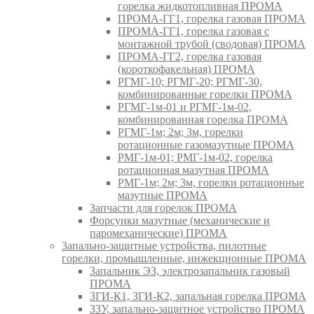
горелка жидкотопливная ПРОМА
ПРОМА-ГГ1, горелка газовая ПРОМА
ПРОМА-ГГ1, горелка газовая с
монтажной трубой (сводовая) ПРОМА
ПРОМА-ГГ2, горелка газовая
(короткофакельная) ПРОМА
РГМГ-10; РГМГ-20; РГМГ-30,
комбинированные горелки ПРОМА
РГМГ-1м-01 и РГМГ-1м-02,
комбинированная горелка ПРОМА
РГМГ-1м; 2м; 3м, горелки
ротационные газомазутные ПРОМА
РМГ-1м-01; РМГ-1м-02, горелка
ротационная мазутная ПРОМА
РМГ-1м; 2м; 3м, горелки ротационные
мазутные ПРОМА
Запчасти для горелок ПРОМА
Форсунки мазутные (механические и
паромеханические) ПРОМА
Запально-защитные устройства, пилотные
горелки, промышленные, инжекционные ПРОМА
Запальник ЭЗ, электрозапальник газовый
ПРОМА
ЗГИ-К1, ЗГИ-К2, запальная горелка ПРОМА
ЗЗУ, запально-защитное устройство ПРОМА