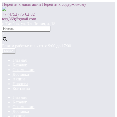
Перейти к навигации
Перейти к содержимому
+7 (4752) 75-62-82
torg368@gmail.com
г. Тамбов, ул. 3-я Линия, д. 18
×
Режим работы: пн. - пт. c 9:00 до 17:00
Меню
Главная
Каталог
О компании
Доставка
Акции
Новости
Контакты
Главная
Каталог
О компании
Доставка
Акции