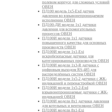
полевом корпусе для сложных условий
ОВЕН
ПД100 модель 1х5-Exd датчик
давления во взрывонепроницаемом
исполнении ОВЕН
ПД100-ДИ модели 1х1 датчики
давления для вспомогательных
процессов ОВЕН
ПД100И модели 1х1 датчики
повышенного качества для основных
производств ОВЕН
ПД100И модели 1х1-Exi
искробезопасные датчики для
категорированных производств ОВЕН
ПД100И модели 1х3-R датчики с
цифровым выходом RS-485 для
распределённых систем ОВЕН
ПД100И модели 1х5-2 датчики с ЖК-
индикацией и перенастройкой ОВЕН
ПД100И модели 1х5-2-Exd
взрывонепроницаемые датчики с ЖК-
индикацией ОВЕН
ПД100И модели 8х1 датчики давления
для котельных и вентиляции ОВЕН
ПД100И модели 8х1-Exi