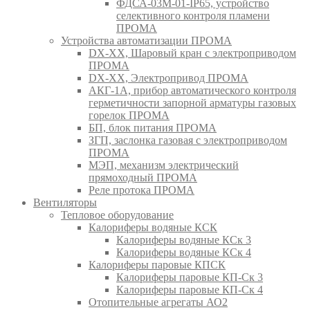
ФДСА-03М-01-IP65, устройство
селективного контроля пламени
ПРОМА
Устройства автоматизации ПРОМА
DX-XX, Шаровый кран c электроприводом
ПРОМА
DX-XX, Электропривод ПРОМА
АКГ-1А, прибор автоматического контроля
герметичности запорной арматуры газовых
горелок ПРОМА
БП, блок питания ПРОМА
ЗГП, заслонка газовая с электроприводом
ПРОМА
МЭП, механизм электрический
прямоходный ПРОМА
Реле протока ПРОМА
Вентиляторы
Тепловое оборудование
Калориферы водяные КСК
Калориферы водяные КСк 3
Калориферы водяные КСк 4
Калориферы паровые КПСК
Калориферы паровые КП-Ск 3
Калориферы паровые КП-Ск 4
Отопительные агрегаты АО2