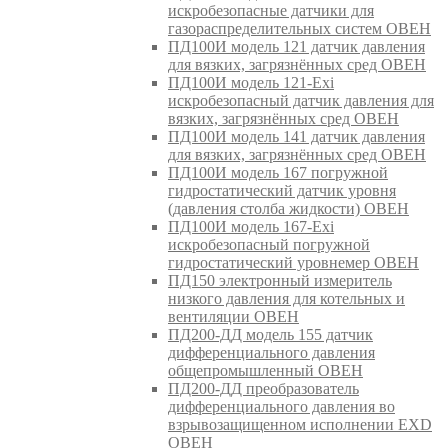
искробезопасные датчики для
газораспределительных систем ОВЕН
ПД100И модель 121 датчик давления
для вязких, загрязнённых сред ОВЕН
ПД100И модель 121-Exi
искробезопасный датчик давления для
вязких, загрязнённых сред ОВЕН
ПД100И модель 141 датчик давления
для вязких, загрязнённых сред ОВЕН
ПД100И модель 167 погружной
гидростатический датчик уровня
(давления столба жидкости) ОВЕН
ПД100И модель 167-Exi
искробезопасный погружной
гидростатический уровнемер ОВЕН
ПД150 электронный измеритель
низкого давления для котельных и
вентиляции ОВЕН
ПД200-ДД модель 155 датчик
дифференциального давления
общепромышленный ОВЕН
ПД200-ДД преобразователь
дифференциального давления во
взрывозащищенном исполнении EXD
ОВЕН