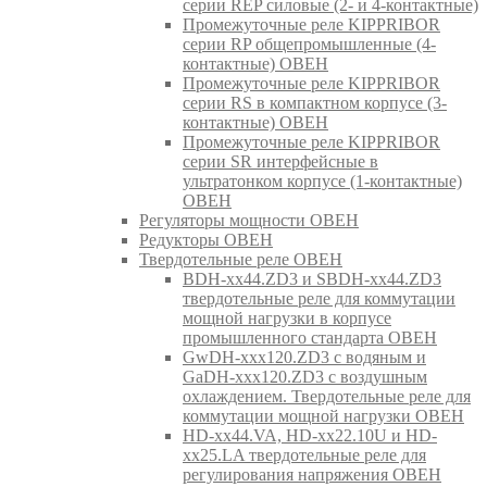
серии REP силовые (2- и 4-контактные)
Промежуточные реле KIPPRIBOR
серии RP общепромышленные (4-
контактные) ОВЕН
Промежуточные реле KIPPRIBOR
серии RS в компактном корпусе (3-
контактные) ОВЕН
Промежуточные реле KIPPRIBOR
серии SR интерфейсные в
ультратонком корпусе (1-контактные)
ОВЕН
Регуляторы мощности ОВЕН
Редукторы ОВЕН
Твердотельные реле ОВЕН
BDH-xx44.ZD3 и SBDH-xx44.ZD3
твердотельные реле для коммутации
мощной нагрузки в корпусе
промышленного стандарта ОВЕН
GwDH-xxx120.ZD3 с водяным и
GaDH-xxx120.ZD3 с воздушным
охлаждением. Твердотельные реле для
коммутации мощной нагрузки ОВЕН
HD-xx44.VA, HD-xx22.10U и HD-
xx25.LA твердотельные реле для
регулирования напряжения ОВЕН