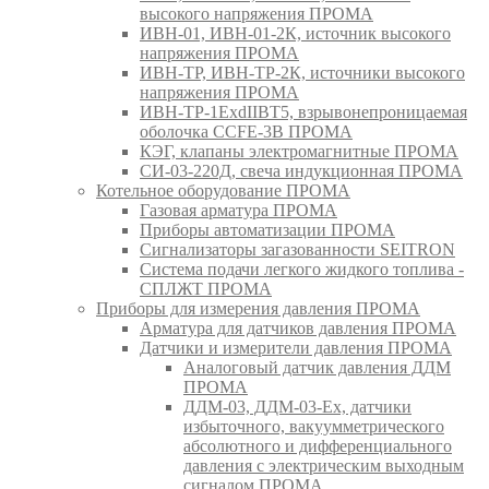
высокого напряжения ПРОМА
ИВН-01, ИВН-01-2К, источник высокого
напряжения ПРОМА
ИВН-ТР, ИВН-ТР-2К, источники высокого
напряжения ПРОМА
ИВН-ТР-1ExdIIBT5, взрывонепроницаемая
оболочка CCFE-3B ПРОМА
КЭГ, клапаны электромагнитные ПРОМА
СИ-03-220Д, свеча индукционная ПРОМА
Котельное оборудование ПРОМА
Газовая арматура ПРОМА
Приборы автоматизации ПРОМА
Сигнализаторы загазованности SEITRON
Система подачи легкого жидкого топлива -
СПЛЖТ ПРОМА
Приборы для измерения давления ПРОМА
Арматура для датчиков давления ПРОМА
Датчики и измерители давления ПРОМА
Аналоговый датчик давления ДДМ
ПРОМА
ДДМ-03, ДДМ-03-Ех, датчики
избыточного, вакуумметрического
абсолютного и дифференциального
давления с электрическим выходным
сигналом ПРОМА