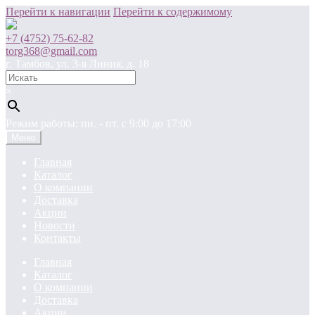
Перейти к навигации
Перейти к содержимому
+7 (4752) 75-62-82
torg368@gmail.com
г. Тамбов, ул. 3-я Линия, д. 18
×
Режим работы: пн. - пт. c 9:00 до 17:00
Меню
Главная
Каталог
О компании
Доставка
Акции
Новости
Контакты
Главная
Каталог
О компании
Доставка
Акции