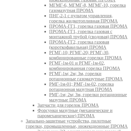
МГМГ-6, МГМГ-8, МГМГ-10, горелка
газомазутная ПРОМА
ПНГ-2-1 с пультом управления,
горелка жидкотопливная ПРОМА
ПРОМА-ГГ1, горелка газовая ПРОМА
ПРОМА-ГГ1, горелка газовая с
монтажной трубой (сводовая) ПРОМА
ПРОМА-ГГ2, горелка газовая
(короткофакельная) ПРОМА
РГМГ-10; РГМГ-20; РГМГ-30,
комбинированные горелки ПРОМА
РГМГ-1м-01 и РГМГ-1м-02,
комбинированная горелка ПРОМА
РГМГ-1м; 2м; 3м, горелки
ротационные газомазутные ПРОМА
РМГ-1м-01; РМГ-1м-02, горелка
ротационная мазутная ПРОМА
РМГ-1м; 2м; 3м, горелки ротационные
мазутные ПРОМА
Запчасти для горелок ПРОМА
Форсунки мазутные (механические и
паромеханические) ПРОМА
Запально-защитные устройства, пилотные
горелки, промышленные, инжекционные ПРОМА