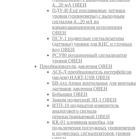
4...20 мА ОВЕН
ПДУ-И-Exd поплавковые датчики
уровня (уровнемеры) с выходным
сигналом 4...20 мА во
взрывозащищенном исполнении
ОВЕН
ПСУ-1 подвесные сигнализаторы
(датчики) уровня для КНС и сточных
вод ОВЕН
РСУ80 ротационный сигнализатор
уровня ОВЕН
Преобразователи давления ОВЕН
АС6-Д преобразователь интерфейсов
(модем) HART-USB ОВЕН
БВ-ххх блоки вентильные для монтажа
датчиков давления ОВЕН
Бобышки ОВЕН
Зажим подвесной ЗП-1 ОВЕН
ИТП-10 индикатор-измеритель
аналогового сигнала
перенастраиваемый ОВЕН
КК-01 клеммная коробка для
подключения погружных уровнемеров
и подвесных сигнализаторов уровня
ОВЕН