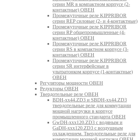
серии MR в компактном корпусе (2-
контактные) ОВЕН
Промежуточные реле KIPPRIBOR
серии REP силовые (2- и 4-контактные)
Промежуточные реле KIPPRIBOR
серии RP общепромышленные (4-
контактные) ОВЕН
Промежуточные реле KIPPRIBOR
серии RS в компактном корпусе (3-
контактные) ОВЕН
Промежуточные реле KIPPRIBOR
серии SR интерфейсные в
ультратонком корпусе (1-контактные)
ОВЕН
Регуляторы мощности ОВЕН
Редукторы ОВЕН
Твердотельные реле ОВЕН
BDH-xx44.ZD3 и SBDH-xx44.ZD3
твердотельные реле для коммутации
мощной нагрузки в корпусе
промышленного стандарта ОВЕН
GwDH-xxx120.ZD3 с водяным и
GaDH-xxx120.ZD3 с воздушным
охлаждением. Твердотельные реле для
коммутации мощной нагрузки ОВЕН