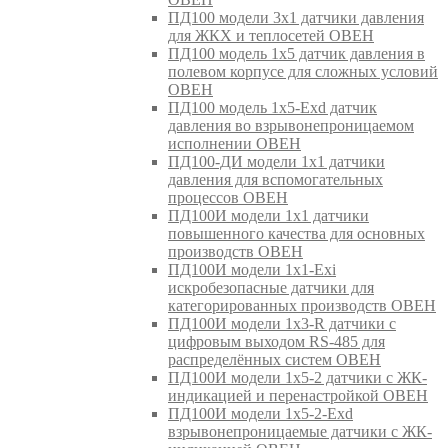
ПД100 модели 3х1 датчики давления
для ЖКХ и теплосетей ОВЕН
ПД100 модель 1х5 датчик давления в
полевом корпусе для сложных условий
ОВЕН
ПД100 модель 1х5-Exd датчик
давления во взрывонепроницаемом
исполнении ОВЕН
ПД100-ДИ модели 1х1 датчики
давления для вспомогательных
процессов ОВЕН
ПД100И модели 1х1 датчики
повышенного качества для основных
производств ОВЕН
ПД100И модели 1х1-Exi
искробезопасные датчики для
категорированных производств ОВЕН
ПД100И модели 1х3-R датчики с
цифровым выходом RS-485 для
распределённых систем ОВЕН
ПД100И модели 1х5-2 датчики с ЖК-
индикацией и перенастройкой ОВЕН
ПД100И модели 1х5-2-Exd
взрывонепроницаемые датчики с ЖК-