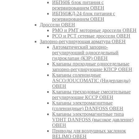
ИБП60Б блок питания с
резервированием ОВЕН
ИБП60ЖД-24 блок питания с
резервированием ОВЕН
Дроссели ОВЕН
РМО и РМТ моторные дроссели ОВЕН
РСО и РСТ сетевые дроссели ОВЕН
Запорно-регулирующая арматура ОВЕН
Автоматический запорно-
регулирующий односедельный
гидроклапан (КЗР) ОВЕН
Клапаны проходные односедельные
запорно-регулирующие КПСР ОВЕН
Клапаны соленоидные
ASCO/JOUCOMATIC (Нидерланды)
ОВЕН
Клапаны трехходовые смесительные
регулирующие КССР ОВЕН
Клапаны электромагнитные
(соленоидные) DANFOSS ОВЕН
Клапаны электромагнитные типа
VDHT DANFOSS (высокое давление)
ОВЕН
Приводы для воздушных заслонок
BELIMO ОВЕН