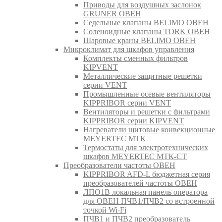
Приводы для воздушных заслонок
GRUNER ОВЕН
Седельные клапаны BELIMO ОВЕН
Соленоидные клапаны TORK ОВЕН
Шаровые краны BELIMO ОВЕН
Микроклимат для шкафов управления
Комплекты сменных фильтров
KIPVENT
Металлические защитные решетки
серии VENT
Промышленные осевые вентиляторы
KIPPRIBOR серии VENT
Вентиляторы и решетки с фильтрами
KIPPRIBOR серии KIPVENT
Нагреватели щитовые конвекционные
MEYERTEC МТК
Термостаты для электротехнических
шкафов MEYERTEC МТК-СТ
Преобразователи частоты ОВЕН
KIPPRIBOR AFD-L бюджетная серия
преобразователей частоты ОВЕН
ЛПО1В локальная панель оператора
для ОВЕН ПЧВ1/ПЧВ2 со встроенной
точкой Wi-Fi
ПЧВ1 и ПЧВ2 преобразователь