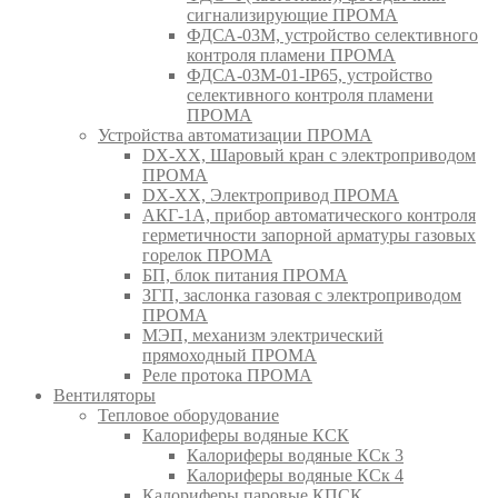
сигнализирующие ПРОМА
ФДСА-03М, устройство селективного
контроля пламени ПРОМА
ФДСА-03М-01-IP65, устройство
селективного контроля пламени
ПРОМА
Устройства автоматизации ПРОМА
DX-XX, Шаровый кран c электроприводом
ПРОМА
DX-XX, Электропривод ПРОМА
АКГ-1А, прибор автоматического контроля
герметичности запорной арматуры газовых
горелок ПРОМА
БП, блок питания ПРОМА
ЗГП, заслонка газовая с электроприводом
ПРОМА
МЭП, механизм электрический
прямоходный ПРОМА
Реле протока ПРОМА
Вентиляторы
Тепловое оборудование
Калориферы водяные КСК
Калориферы водяные КСк 3
Калориферы водяные КСк 4
Калориферы паровые КПСК