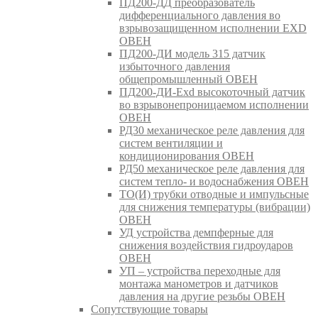
ПД200-ДД преобразователь
дифференциального давления во
взрывозащищенном исполнении EXD
ОВЕН
ПД200-ДИ модель 315 датчик
избыточного давления
общепромышленный ОВЕН
ПД200-ДИ-Exd высокоточный датчик
во взрывонепроницаемом исполнении
ОВЕН
РД30 механическое реле давления для
систем вентиляции и
кондиционирования ОВЕН
РД50 механическое реле давления для
систем тепло- и водоснабжения ОВЕН
ТО(И) трубки отводные и импульсные
для снижения температуры (вибрации)
ОВЕН
УД устройства демпферные для
снижения воздействия гидроударов
ОВЕН
УП – устройства переходные для
монтажа манометров и датчиков
давления на другие резьбы ОВЕН
Сопутствующие товары