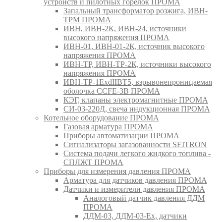
устройств и пилотных горелок ПРОМА
Запальный трансформатор розжига, ИВН-
ТРМ ПРОМА
ИВН, ИВН-2К, ИВН-24, источники
высокого напряжения ПРОМА
ИВН-01, ИВН-01-2К, источник высокого
напряжения ПРОМА
ИВН-ТР, ИВН-ТР-2К, источники высокого
напряжения ПРОМА
ИВН-ТР-1ExdIIBT5, взрывонепроницаемая
оболочка CCFE-3B ПРОМА
КЭГ, клапаны электромагнитные ПРОМА
СИ-03-220Д, свеча индукционная ПРОМА
Котельное оборудование ПРОМА
Газовая арматура ПРОМА
Приборы автоматизации ПРОМА
Сигнализаторы загазованности SEITRON
Система подачи легкого жидкого топлива -
СПЛЖТ ПРОМА
Приборы для измерения давления ПРОМА
Арматура для датчиков давления ПРОМА
Датчики и измерители давления ПРОМА
Аналоговый датчик давления ДДМ
ПРОМА
ДДМ-03, ДДМ-03-Ех, датчики