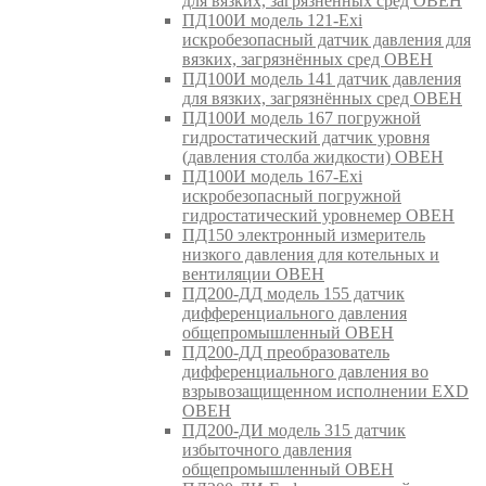
для вязких, загрязнённых сред ОВЕН
ПД100И модель 121-Exi
искробезопасный датчик давления для
вязких, загрязнённых сред ОВЕН
ПД100И модель 141 датчик давления
для вязких, загрязнённых сред ОВЕН
ПД100И модель 167 погружной
гидростатический датчик уровня
(давления столба жидкости) ОВЕН
ПД100И модель 167-Exi
искробезопасный погружной
гидростатический уровнемер ОВЕН
ПД150 электронный измеритель
низкого давления для котельных и
вентиляции ОВЕН
ПД200-ДД модель 155 датчик
дифференциального давления
общепромышленный ОВЕН
ПД200-ДД преобразователь
дифференциального давления во
взрывозащищенном исполнении EXD
ОВЕН
ПД200-ДИ модель 315 датчик
избыточного давления
общепромышленный ОВЕН