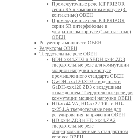
Промежуточные реле KIPPRIBOR
серии RS в компактном корпусе (3-
контактные) ОВЕН
Промежуточные реле KIPPRIBOR
серии SR интерфейсные в
ультратонком корпусе (1-контактные)
ОВЕН
Регуляторы мощности ОВЕН
Редукторы ОВЕН
Твердотельные реле ОВЕН
BDH-xx44.ZD3 и SBDH-xx44.ZD3
твердотельные реле для коммутации
мощной нагрузки в корпусе
промышленного стандарта ОВЕН
GwDH-xxx120.ZD3 с водяным и
GaDH-xxx120.ZD3 с воздушным
охлаждением. Твердотельные реле для
коммутации мощной нагрузки ОВЕН
HD-xx44.VA, HD-xx22.10U и HD-
xx25.LA твердотельные реле для
регулирования напряжения ОВЕН
HD-xx44.ZD3 и HD-xx44.ZA2
твердотельные реле
общепромышленные в стандартном
корпусе ОВЕН