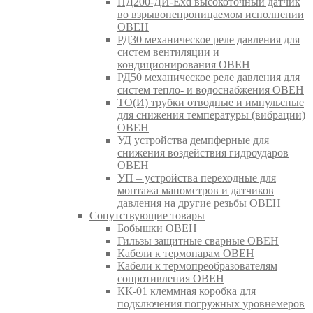
ПД200-ДИ-Exd высокоточный датчик
во взрывонепроницаемом исполнении
ОВЕН
РД30 механическое реле давления для
систем вентиляции и
кондиционирования ОВЕН
РД50 механическое реле давления для
систем тепло- и водоснабжения ОВЕН
ТО(И) трубки отводные и импульсные
для снижения температуры (вибрации)
ОВЕН
УД устройства демпферные для
снижения воздействия гидроударов
ОВЕН
УП – устройства переходные для
монтажа манометров и датчиков
давления на другие резьбы ОВЕН
Сопутствующие товары
Бобышки ОВЕН
Гильзы защитные сварные ОВЕН
Кабели к термопарам ОВЕН
Кабели к термопреобразователям
сопротивления ОВЕН
КК-01 клеммная коробка для
подключения погружных уровнемеров