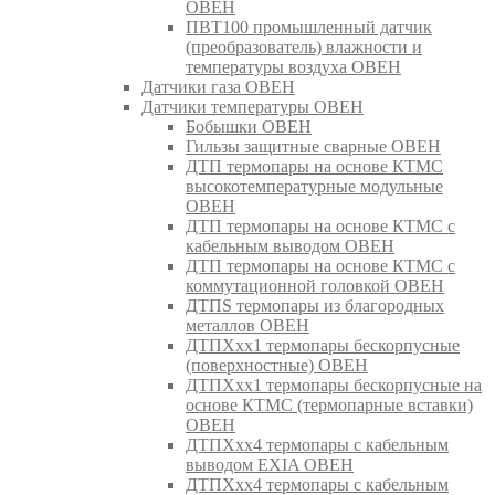
ОВЕН
ПВТ100 промышленный датчик
(преобразователь) влажности и
температуры воздуха ОВЕН
Датчики газа ОВЕН
Датчики температуры ОВЕН
Бобышки ОВЕН
Гильзы защитные сварные ОВЕН
ДТП термопары на основе КТМС
высокотемпературные модульные
ОВЕН
ДТП термопары на основе КТМС с
кабельным выводом ОВЕН
ДТП термопары на основе КТМС с
коммутационной головкой ОВЕН
ДТПS термопары из благородных
металлов ОВЕН
ДТПХхх1 термопары бескорпусные
(поверхностные) ОВЕН
ДТПХхх1 термопары бескорпусные на
основе КТМС (термопарные вставки)
ОВЕН
ДТПХхх4 термопары с кабельным
выводом EXIA ОВЕН
ДТПХхх4 термопары с кабельным