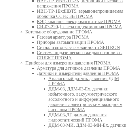
ИВН-ТР, ИВН-ТР-2К, источники высокого
напряжения ПРОМА
ИВН-ТР-1ExdIIBT5, взрывонепроницаемая
оболочка CCFE-3B ПРОМА
КЭГ, клапаны электромагнитные ПРОМА
СИ-03-220Д, свеча индукционная ПРОМА
Котельное оборудование ПРОМА
Газовая арматура ПРОМА
Приборы автоматизации ПРОМА
Сигнализаторы загазованности SEITRON
Система подачи легкого жидкого топлива -
СПЛЖТ ПРОМА
Приборы для измерения давления ПРОМА
Арматура для датчиков давления ПРОМА
Датчики и измерители давления ПРОМА
Аналоговый датчик давления ДДМ
ПРОМА
ДДМ-03, ДДМ-03-Ех, датчики
избыточного, вакуумметрического
абсолютного и дифференциального
давления с электрическим выходным
сигналом ПРОМА
ДДМ-03-ДГ, датчик давления
гидростатический ПРОМА
ДДМ-03-МИ, ДДМ-03-МИ-Ех, датчики