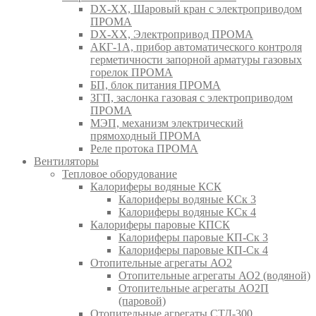
DX-XX, Шаровый кран c электроприводом
ПРОМА
DX-XX, Электропривод ПРОМА
АКГ-1А, прибор автоматического контроля
герметичности запорной арматуры газовых
горелок ПРОМА
БП, блок питания ПРОМА
ЗГП, заслонка газовая с электроприводом
ПРОМА
МЭП, механизм электрический
прямоходный ПРОМА
Реле протока ПРОМА
Вентиляторы
Тепловое оборудование
Калориферы водяные КСК
Калориферы водяные КСк 3
Калориферы водяные КСк 4
Калориферы паровые КПСК
Калориферы паровые КП-Ск 3
Калориферы паровые КП-Ск 4
Отопительные агрегаты АО2
Отопительные агрегаты АО2 (водяной)
Отопительные агрегаты АО2П
(паровой)
Отопительные агрегаты СТД-300