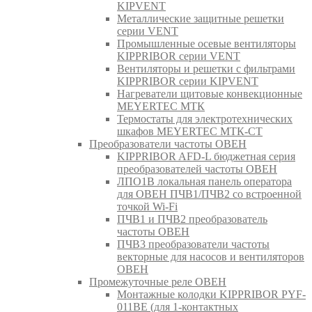
KIPVENT
Металлические защитные решетки
серии VENT
Промышленные осевые вентиляторы
KIPPRIBOR серии VENT
Вентиляторы и решетки с фильтрами
KIPPRIBOR серии KIPVENT
Нагреватели щитовые конвекционные
MEYERTEC МТК
Термостаты для электротехнических
шкафов MEYERTEC МТК-СТ
Преобразователи частоты ОВЕН
KIPPRIBOR AFD-L бюджетная серия
преобразователей частоты ОВЕН
ЛПО1В локальная панель оператора
для ОВЕН ПЧВ1/ПЧВ2 со встроенной
точкой Wi-Fi
ПЧВ1 и ПЧВ2 преобразователь
частоты ОВЕН
ПЧВ3 преобразователи частоты
векторные для насосов и вентиляторов
ОВЕН
Промежуточные реле ОВЕН
Монтажные колодки KIPPRIBOR PYF-
011BE (для 1-контактных