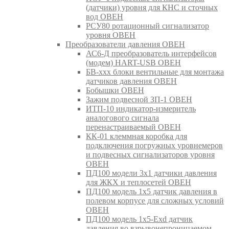
(датчики) уровня для КНС и сточных
вод ОВЕН
РСУ80 ротационный сигнализатор
уровня ОВЕН
Преобразователи давления ОВЕН
АС6-Д преобразователь интерфейсов
(модем) HART-USB ОВЕН
БВ-ххх блоки вентильные для монтажа
датчиков давления ОВЕН
Бобышки ОВЕН
Зажим подвесной ЗП-1 ОВЕН
ИТП-10 индикатор-измеритель
аналогового сигнала
перенастраиваемый ОВЕН
КК-01 клеммная коробка для
подключения погружных уровнемеров
и подвесных сигнализаторов уровня
ОВЕН
ПД100 модели 3х1 датчики давления
для ЖКХ и теплосетей ОВЕН
ПД100 модель 1х5 датчик давления в
полевом корпусе для сложных условий
ОВЕН
ПД100 модель 1х5-Exd датчик
давления во взрывонепроницаемом