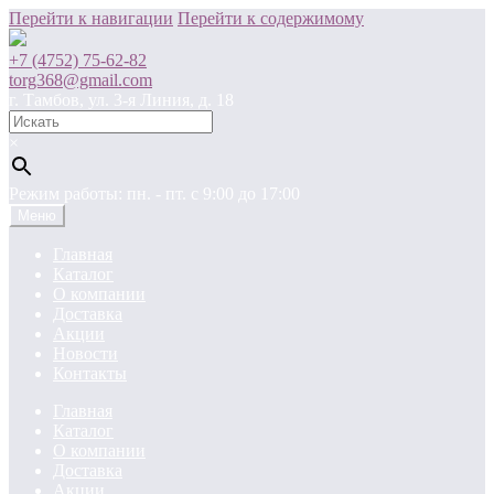
Перейти к навигации
Перейти к содержимому
+7 (4752) 75-62-82
torg368@gmail.com
г. Тамбов, ул. 3-я Линия, д. 18
×
Режим работы: пн. - пт. c 9:00 до 17:00
Меню
Главная
Каталог
О компании
Доставка
Акции
Новости
Контакты
Главная
Каталог
О компании
Доставка
Акции