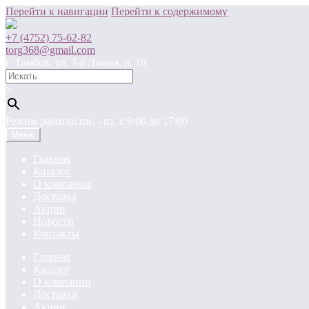
Перейти к навигации
Перейти к содержимому
+7 (4752) 75-62-82
torg368@gmail.com
г. Тамбов, ул. 3-я Линия, д. 18
×
Режим работы: пн. - пт. c 9:00 до 17:00
Меню
Главная
Каталог
О компании
Доставка
Акции
Новости
Контакты
Главная
Каталог
О компании
Доставка
Акции