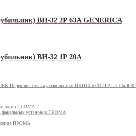
рубильник) ВН-32 2Р 63А GENERICA
убильник) ВН-32 1Р 20А
IEK Переключатель кулачковый 3п ПКП10-63/O 10АIc-O-Ia-Ib3Р
тановками ПРОМА
га факельных установок ПРОМА
режение ПРОМА