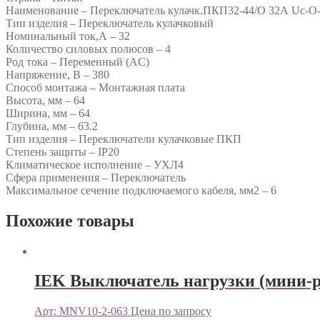
Наименование – Переключатель кулачк.ПКП32-44/О 32А Uc-O
Тип изделия – Переключатель кулачковый
Номинальный ток,А – 32
Количество силовых полюсов – 4
Род тока – Переменный (AC)
Напряжение, В – 380
Способ монтажа – Монтажная плата
Высота, мм – 64
Ширина, мм – 64
Глубина, мм – 63.2
Тип изделия – Переключатели кулачковые ПКП
Степень защиты – IP20
Климатическое исполнение – УХЛ4
Сфера применения – Переключатель
Максимальное сечение подключаемого кабеля, мм2 – 6
Похожие товары
IEK Выключатель нагрузки (мини-р
Арт: MNV10-2-063
Цена по запросу