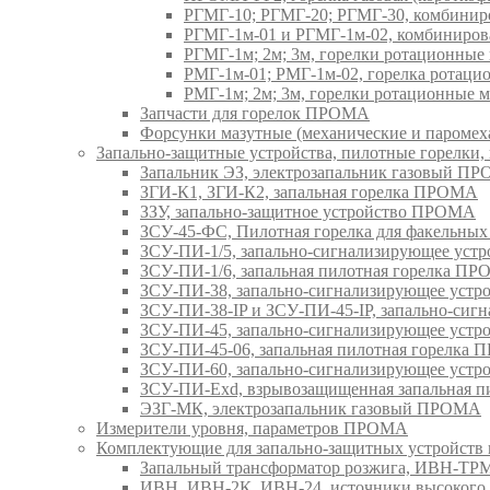
РГМГ-10; РГМГ-20; РГМГ-30, комбини
РГМГ-1м-01 и РГМГ-1м-02, комбиниро
РГМГ-1м; 2м; 3м, горелки ротационны
РМГ-1м-01; РМГ-1м-02, горелка ротац
РМГ-1м; 2м; 3м, горелки ротационные
Запчасти для горелок ПРОМА
Форсунки мазутные (механические и паром
Запально-защитные устройства, пилотные горел
Запальник ЭЗ, электрозапальник газовый П
ЗГИ-К1, ЗГИ-К2, запальная горелка ПРОМА
ЗЗУ, запально-защитное устройство ПРОМА
ЗСУ-45-ФС, Пилотная горелка для факельны
ЗСУ-ПИ-1/5, запально-сигнализирующее ус
ЗСУ-ПИ-1/6, запальная пилотная горелка П
ЗСУ-ПИ-38, запально-сигнализирующее уст
ЗСУ-ПИ-38-IP и ЗСУ-ПИ-45-IP, запально-си
ЗСУ-ПИ-45, запально-сигнализирующее уст
ЗСУ-ПИ-45-06, запальная пилотная горелка
ЗСУ-ПИ-60, запально-сигнализирующее уст
ЗСУ-ПИ-Exd, взрывозащищенная запальная 
ЭЗГ-МК, электрозапальник газовый ПРОМА
Измерители уровня, параметров ПРОМА
Комплектующие для запально-защитных устройст
Запальный трансформатор розжига, ИВН-Т
ИВН, ИВН-2К, ИВН-24, источники высоког