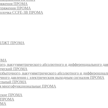
апряжения ПРОМА
напряжения ПРОМА
оболочка CCFE-3B ПРОМА
- СПЛЖТ ПРОМА
РОМА
ого, вакуумметрического абсолютного и дифференциального д
атический ПРОМА
быточного, вакуумметрического абсолютного и дифференциал
очного давления с электрическим выходным сигналом ПРОМА
едельный ПРОМА
ия многофункциональные ПРОМА
ческие ПРОМА
ия ПРОМА
РОМА