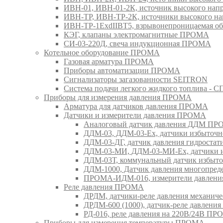
ИВН-01, ИВН-01-2К, источник высокого н
ИВН-ТР, ИВН-ТР-2К, источники высокого 
ИВН-ТР-1ExdIIBT5, взрывонепроницаемая 
КЭГ, клапаны электромагнитные ПРОМА
СИ-03-220Д, свеча индукционная ПРОМА
Котельное оборудование ПРОМА
Газовая арматура ПРОМА
Приборы автоматизации ПРОМА
Сигнализаторы загазованности SEITRON
Система подачи легкого жидкого топлива 
Приборы для измерения давления ПРОМА
Арматура для датчиков давления ПРОМА
Датчики и измерители давления ПРОМА
Аналоговый датчик давления ДДМ П
ДДМ-03, ДДМ-03-Ех, датчики избыточн
ДДМ-03-ДГ, датчик давления гидрост
ДДМ-03-МИ, ДДМ-03-МИ-Ех, датчики из
ДДМ-03Т, коммунальный датчик избыт
ДДМ-1000, Датчик давления многопр
ПРОМА-ИДМ-016, измерители давлен
Реле давления ПРОМА
ДРДМ, датчики-реле давления механи
ДРДМ-600 (1000), датчик-реле давлен
РД-016, реле давления на 220В/24В П
Приборы для измерения температуры ПРОМА