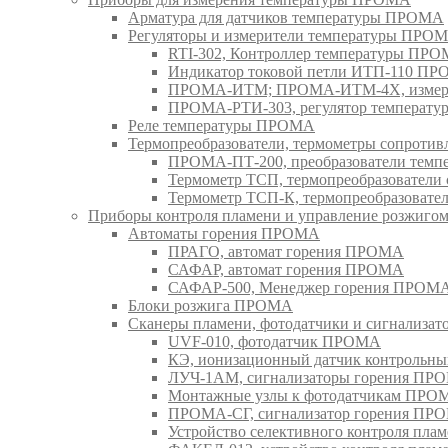
Арматура для датчиков температуры ПРОМА
Регуляторы и измерители температуры ПРО
RTI-302, Контроллер температуры ПР
Индикатор токовой петли ИТП-110 П
ПРОМА-ИТМ; ПРОМА-ИТМ-4Х, измери
ПРОМА-РТИ-303, регулятор температ
Реле температуры ПРОМА
Термопреобразователи, термометры сопрот
ПРОМА-ПТ-200, преобразователи тем
Термометр ТСП, термопреобразовател
Термометр ТСП-К, термопреобразоват
Приборы контроля пламени и управление розжиг
Автоматы горения ПРОМА
ПРАГО, автомат горения ПРОМА
САФАР, автомат горения ПРОМА
САФАР-500, Менеджер горения ПРОМ
Блоки розжига ПРОМА
Сканеры пламени, фотодатчики и сигнализа
UVF-010, фотодатчик ПРОМА
КЭ, ионизационный датчик контрольн
ЛУЧ-1АМ, сигнализаторы горения ПР
Монтажные узлы к фотодатчикам ПРО
ПРОМА-СГ, сигнализатор горения ПР
Устройство селективного контроля пл