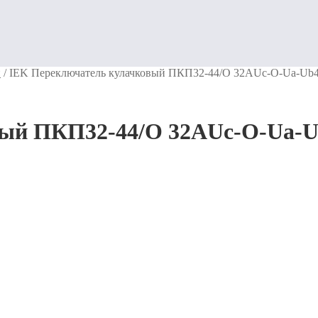
и
/
IEK Переключатель кулачковый ПКП32-44/О 32АUc-O-Ua-Ub4
вый ПКП32-44/О 32АUc-O-Ua-U