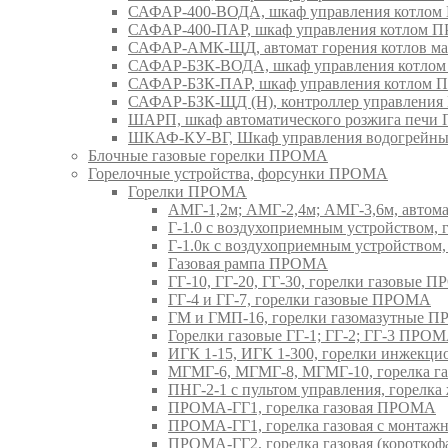
САФАР-400-ВОДА, шкаф управления котло
САФАР-400-ПАР, шкаф управления котлом
САФАР-АМК-ЩД, автомат горения котлов ма
САФАР-БЗК-ВОДА, шкаф управления котл
САФАР-БЗК-ПАР, шкаф управления котлом
САФАР-БЗК-ЩД (Н), контроллер управлени
ШАРП, шкаф автоматического розжига печ
ШКАФ-КУ-ВГ, Шкаф управления водогрейны
Блочные газовые горелки ПРОМА
Горелочные устройства, форсунки ПРОМА
Горелки ПРОМА
АМГ-1,2м; АМГ-2,4м; АМГ-3,6м, авто
Г-1.0 с воздухоприемным устройством,
Г-1.0к с воздухоприемным устройством
Газовая рампа ПРОМА
ГГ-10, ГГ-20, ГГ-30, горелки газовые 
ГГ-4 и ГГ-7, горелки газовые ПРОМА
ГМ и ГМП-16, горелки газомазутные 
Горелки газовые ГГ-1; ГГ-2; ГГ-3 ПРО
ИГК 1-15, ИГК 1-300, горелки инжекц
МГМГ-6, МГМГ-8, МГМГ-10, горелка г
ПНГ-2-1 с пультом управления, горел
ПРОМА-ГГ1, горелка газовая ПРОМА
ПРОМА-ГГ1, горелка газовая с монтаж
ПРОМА-ГГ2, горелка газовая (коротко