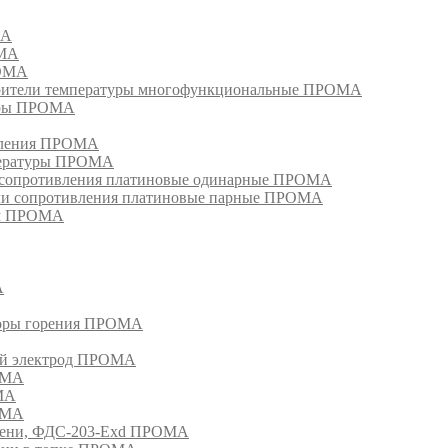
МА
ОМА
РОМА
тели температуры многофункциональные ПРОМА
уры ПРОМА
ивления ПРОМА
пературы ПРОМА
и сопротивления платиновые одинарные ПРОМА
ели сопротивления платиновые парные ПРОМА
ом ПРОМА
А
торы горения ПРОМА
ый электрод ПРОМА
ОМА
МА
ОМА
амени, ФДС-203-Exd ПРОМА