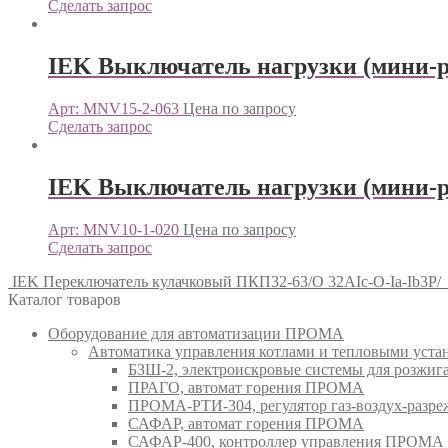
Сделать запрос
IEK Выключатель нагрузки (мини-
Арт: MNV15-2-063
Цена по запросу
Сделать запрос
IEK Выключатель нагрузки (мини-р
Арт: MNV10-1-020
Цена по запросу
Сделать запрос
IEK Переключатель кулачковый ПКП32-63/О 32АIc-O-Ia-Ib3Р/
Каталог товаров
Оборудование для автоматизации ПРОМА
Автоматика управления котлами и тепловыми ус
БЗШ-2, электроискровые системы для розжи
ПРАГО, автомат горения ПРОМА
ПРОМА-РТИ-304, регулятор газ-воздух-раз
САФАР, автомат горения ПРОМА
САФАР-400, контроллер управления ПРОМА