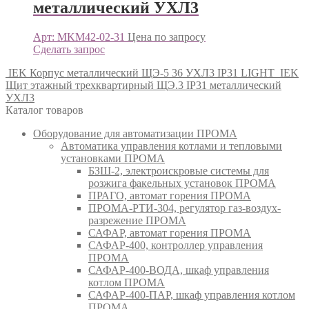
металлический УХЛ3
Арт: MKM42-02-31
Цена по запросу
Сделать запрос
IEK Корпус металлический ЩЭ-5 36 УХЛ3 IP31 LIGHT
IEK
Щит этажный трехквартирный ЩЭ.3 IP31 металлический
УХЛ3
Каталог товаров
Оборудование для автоматизации ПРОМА
Автоматика управления котлами и тепловыми
установками ПРОМА
БЗШ-2, электроискровые системы для
розжига факельных установок ПРОМА
ПРАГО, автомат горения ПРОМА
ПРОМА-РТИ-304, регулятор газ-воздух-
разрежение ПРОМА
САФАР, автомат горения ПРОМА
САФАР-400, контроллер управления
ПРОМА
САФАР-400-ВОДА, шкаф управления
котлом ПРОМА
САФАР-400-ПАР, шкаф управления котлом
ПРОМА