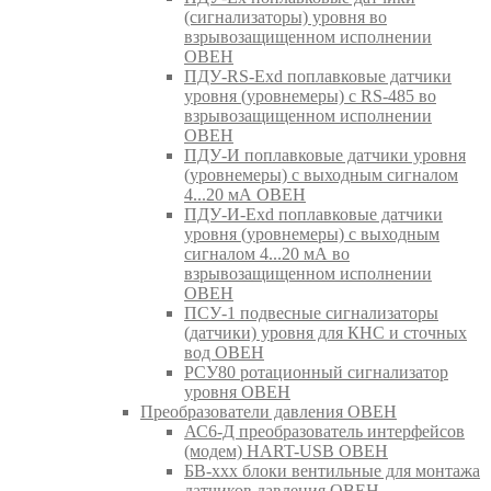
(сигнализаторы) уровня во
взрывозащищенном исполнении
ОВЕН
ПДУ-RS-Exd поплавковые датчики
уровня (уровнемеры) с RS-485 во
взрывозащищенном исполнении
ОВЕН
ПДУ-И поплавковые датчики уровня
(уровнемеры) с выходным сигналом
4...20 мА ОВЕН
ПДУ-И-Exd поплавковые датчики
уровня (уровнемеры) с выходным
сигналом 4...20 мА во
взрывозащищенном исполнении
ОВЕН
ПСУ-1 подвесные сигнализаторы
(датчики) уровня для КНС и сточных
вод ОВЕН
РСУ80 ротационный сигнализатор
уровня ОВЕН
Преобразователи давления ОВЕН
АС6-Д преобразователь интерфейсов
(модем) HART-USB ОВЕН
БВ-ххх блоки вентильные для монтажа
датчиков давления ОВЕН