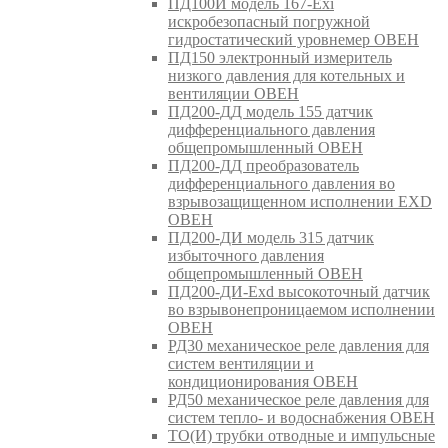
ПД100И модель 167-Exi
искробезопасный погружной
гидростатический уровнемер ОВЕН
ПД150 электронный измеритель
низкого давления для котельных и
вентиляции ОВЕН
ПД200-ДД модель 155 датчик
дифференциального давления
общепромышленный ОВЕН
ПД200-ДД преобразователь
дифференциального давления во
взрывозащищенном исполнении EXD
ОВЕН
ПД200-ДИ модель 315 датчик
избыточного давления
общепромышленный ОВЕН
ПД200-ДИ-Exd высокоточный датчик
во взрывонепроницаемом исполнении
ОВЕН
РД30 механическое реле давления для
систем вентиляции и
кондиционирования ОВЕН
РД50 механическое реле давления для
систем тепло- и водоснабжения ОВЕН
ТО(И) трубки отводные и импульсные