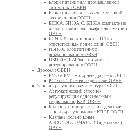
Блоки питания для промышленной
автоматики ОВЕН
Блоки питания для тяжелых условий
эксплуатации ОВЕН
БП30А, БП30А-С, БП60А компактные
блоки питания для шкафов автоматики
ОВЕН
БП60К блок питания для ПЛК и
ответственных применений ОВЕН
ИБП60Б блок питания с
резервированием ОВЕН
ИБП60ЖД-24 блок питания с
резервированием ОВЕН
Дроссели ОВЕН
РМО и РМТ моторные дроссели ОВЕН
РСО и РСТ сетевые дроссели ОВЕН
Запорно-регулирующая арматура ОВЕН
Автоматический запорно-
регулирующий односедельный
гидроклапан (КЗР) ОВЕН
Клапаны проходные односедельные
запорно-регулирующие КПСР ОВЕН
Клапаны соленоидные
ASCO/JOUCOMATIC (Нидерланды)
ОВЕН