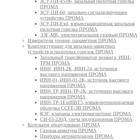
ЗСУ-ПИ-45-06, запальная пилотная горелка
ПРОМА
ЗСУ-ПИ-60, запально-сигнализирующее
устройство ПРОМА
ЗСУ-ПИ-Exd, взрывозащищенная запальная
пилотная горелка ПРОМА
ЭЗГ-МК, электрозапальник газовый ПРОМА
Измерители уровня, параметров ПРОМА
Комплектующие для запально-защитных
устройств и пилотных горелок ПРОМА
Запальный трансформатор розжига, ИВН-
ТРМ ПРОМА
ИВН, ИВН-2К, ИВН-24, источники
высокого напряжения ПРОМА
ИВН-01, ИВН-01-2К, источник высокого
напряжения ПРОМА
ИВН-ТР, ИВН-ТР-2К, источники высокого
напряжения ПРОМА
ИВН-ТР-1ExdIIBT5, взрывонепроницаемая
оболочка CCFE-3B ПРОМА
КЭГ, клапаны электромагнитные ПРОМА
СИ-03-220Д, свеча индукционная ПРОМА
Котельное оборудование ПРОМА
Газовая арматура ПРОМА
Приборы автоматизации ПРОМА