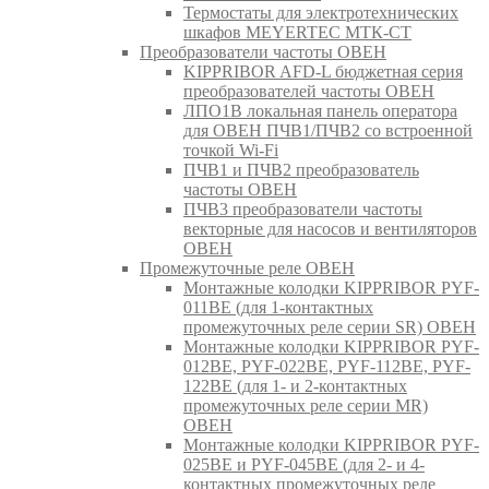
Термостаты для электротехнических
шкафов MEYERTEC МТК-СТ
Преобразователи частоты ОВЕН
KIPPRIBOR AFD-L бюджетная серия
преобразователей частоты ОВЕН
ЛПО1В локальная панель оператора
для ОВЕН ПЧВ1/ПЧВ2 со встроенной
точкой Wi-Fi
ПЧВ1 и ПЧВ2 преобразователь
частоты ОВЕН
ПЧВ3 преобразователи частоты
векторные для насосов и вентиляторов
ОВЕН
Промежуточные реле ОВЕН
Монтажные колодки KIPPRIBOR PYF-
011BE (для 1-контактных
промежуточных реле серии SR) ОВЕН
Монтажные колодки KIPPRIBOR PYF-
012BE, PYF-022BE, PYF-112BE, PYF-
122BE (для 1- и 2-контактных
промежуточных реле серии MR)
ОВЕН
Монтажные колодки KIPPRIBOR PYF-
025BE и PYF-045BE (для 2- и 4-
контактных промежуточных реле