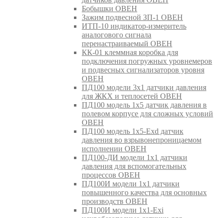
Бобышки ОВЕН
Зажим подвесной ЗП-1 ОВЕН
ИТП-10 индикатор-измеритель
аналогового сигнала
перенастраиваемый ОВЕН
КК-01 клеммная коробка для
подключения погружных уровнемеров
и подвесных сигнализаторов уровня
ОВЕН
ПД100 модели 3х1 датчики давления
для ЖКХ и теплосетей ОВЕН
ПД100 модель 1х5 датчик давления в
полевом корпусе для сложных условий
ОВЕН
ПД100 модель 1х5-Exd датчик
давления во взрывонепроницаемом
исполнении ОВЕН
ПД100-ДИ модели 1х1 датчики
давления для вспомогательных
процессов ОВЕН
ПД100И модели 1х1 датчики
повышенного качества для основных
производств ОВЕН
ПД100И модели 1х1-Exi