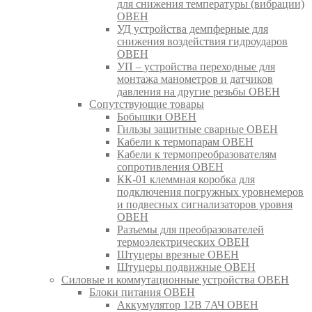
для снижения температуры (вибрации)
ОВЕН
УД устройства демпферные для
снижения воздействия гидроударов
ОВЕН
УП – устройства переходные для
монтажа манометров и датчиков
давления на другие резьбы ОВЕН
Сопутствующие товары
Бобышки ОВЕН
Гильзы защитные сварные ОВЕН
Кабели к термопарам ОВЕН
Кабели к термопреобразователям
сопротивления ОВЕН
КК-01 клеммная коробка для
подключения погружных уровнемеров
и подвесных сигнализаторов уровня
ОВЕН
Разъемы для преобразователей
термоэлектрических ОВЕН
Штуцеры врезные ОВЕН
Штуцеры подвижные ОВЕН
Силовые и коммутационные устройства ОВЕН
Блоки питания ОВЕН
Аккумулятор 12В 7АЧ ОВЕН