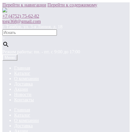
Перейти к навигации
Перейти к содержимому
+7 (4752) 75-62-82
torg368@gmail.com
г. Тамбов, ул. 3-я Линия, д. 18
×
Режим работы: пн. - пт. c 9:00 до 17:00
Меню
Главная
Каталог
О компании
Доставка
Акции
Новости
Контакты
Главная
Каталог
О компании
Доставка
Акции