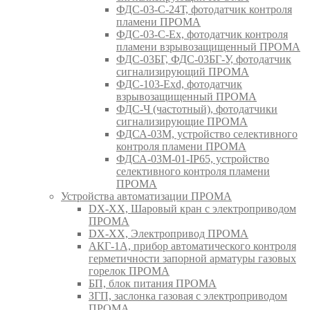
ФДС-03-С-24Т, фотодатчик контроля
пламени ПРОМА
ФДС-03-С-Ex, фотодатчик контроля
пламени взрывозащищенный ПРОМА
ФДС-03БГ, ФДС-03БГ-У, фотодатчик
сигнализирующий ПРОМА
ФДС-103-Ехd, фотодатчик
взрывозащищенный ПРОМА
ФДС-Ч (частотный), фотодатчики
сигнализирующие ПРОМА
ФДСА-03М, устройство селективного
контроля пламени ПРОМА
ФДСА-03М-01-IP65, устройство
селективного контроля пламени
ПРОМА
Устройства автоматизации ПРОМА
DX-XX, Шаровый кран c электроприводом
ПРОМА
DX-XX, Электропривод ПРОМА
АКГ-1А, прибор автоматического контроля
герметичности запорной арматуры газовых
горелок ПРОМА
БП, блок питания ПРОМА
ЗГП, заслонка газовая с электроприводом
ПРОМА