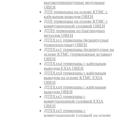
высокотемпературные модульные
ОВЕН
ДТП термопары на основе КТМС с
кабельным выводом ОВЕН
ДТП термопары на основе КТМС с
коммутационной головкой ОВЕН
ДТПS термопары из благородных
металлов ОВЕН
ДТПХхх1 термопары бескорпусные
(поверхностные) ОВЕН
ДТПХхх1 термопары бескорпусные на
основе КТМС (термопарные вставки)
ОВЕН
ДТПХхх4 термопары с кабельным
выводом EXIA ОВЕН
ДТПХхх4 термопары с кабельным
выводом на основе КТМС EXIA
ОВЕН
ДТПХхх4 термопары с кабельным
выводом ОВЕН
ДТПХхх5 термопары с
коммутационной головкой EXIA
ОВЕН
ДТПХхх5 термопары с
коммутационной головкой на основе