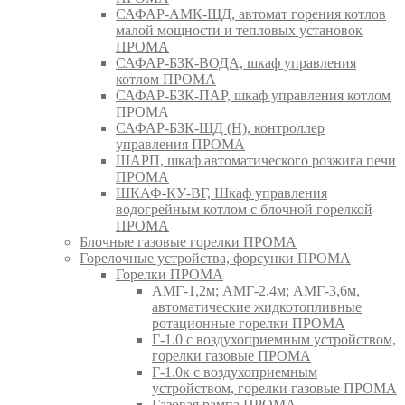
САФАР-АМК-ЩД, автомат горения котлов
малой мощности и тепловых установок
ПРОМА
САФАР-БЗК-ВОДА, шкаф управления
котлом ПРОМА
САФАР-БЗК-ПАР, шкаф управления котлом
ПРОМА
САФАР-БЗК-ЩД (Н), контроллер
управления ПРОМА
ШАРП, шкаф автоматического розжига печи
ПРОМА
ШКАФ-КУ-ВГ, Шкаф управления
водогрейным котлом с блочной горелкой
ПРОМА
Блочные газовые горелки ПРОМА
Горелочные устройства, форсунки ПРОМА
Горелки ПРОМА
АМГ-1,2м; АМГ-2,4м; АМГ-3,6м,
автоматические жидкотопливные
ротационные горелки ПРОМА
Г-1.0 с воздухоприемным устройством,
горелки газовые ПРОМА
Г-1.0к с воздухоприемным
устройством, горелки газовые ПРОМА
Газовая рампа ПРОМА