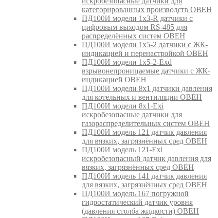
искробезопасные датчики для
категорированных производств ОВЕН
ПД100И модели 1х3-R датчики с
цифровым выходом RS-485 для
распределённых систем ОВЕН
ПД100И модели 1х5-2 датчики с ЖК-
индикацией и перенастройкой ОВЕН
ПД100И модели 1х5-2-Exd
взрывонепроницаемые датчики с ЖК-
индикацией ОВЕН
ПД100И модели 8х1 датчики давления
для котельных и вентиляции ОВЕН
ПД100И модели 8х1-Exi
искробезопасные датчики для
газораспределительных систем ОВЕН
ПД100И модель 121 датчик давления
для вязких, загрязнённых сред ОВЕН
ПД100И модель 121-Exi
искробезопасный датчик давления для
вязких, загрязнённых сред ОВЕН
ПД100И модель 141 датчик давления
для вязких, загрязнённых сред ОВЕН
ПД100И модель 167 погружной
гидростатический датчик уровня
(давления столба жидкости) ОВЕН