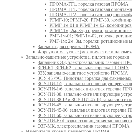
ПРОМА-ГГ1, горелка газовая ПРОМА
ПРОМА-ГГ1, горелка газовая с монтаж
ПРОМА-ГГ2, горелка газовая (коротко
РГМГ-10; РГМГ-20; РГМГ-30, комбини
РГМГ-1м-01 и РГМГ-1м-02, комбиниро
РГМГ-1м; 2м; 3м, горелки ротационны
РМГ-1м-01; РМГ-1м-02, горелка ротац
РМГ-1м; 2м; 3м, горелки ротационные
Запчасти для горелок ПРОМА
Форсунки мазутные (механические и паром
Запально-защитные устройства, пилотные горел
Запальник ЭЗ, электрозапальник газовый П
ЗГИ-К1, ЗГИ-К2, запальная горелка ПРОМА
ЗЗУ, запально-защитное устройство ПРОМА
ЗСУ-45-ФС, Пилотная горелка для факельны
ЗСУ-ПИ-1/5, запально-сигнализирующее ус
ЗСУ-ПИ-1/6, запальная пилотная горелка П
ЗСУ-ПИ-38, запально-сигнализирующее уст
ЗСУ-ПИ-38-IP и ЗСУ-ПИ-45-IP, запально-си
ЗСУ-ПИ-45, запально-сигнализирующее уст
ЗСУ-ПИ-45-06, запальная пилотная горелка
ЗСУ-ПИ-60, запально-сигнализирующее уст
ЗСУ-ПИ-Exd, взрывозащищенная запальная 
ЭЗГ-МК, электрозапальник газовый ПРОМА
Измерители уровня, параметров ПРОМА