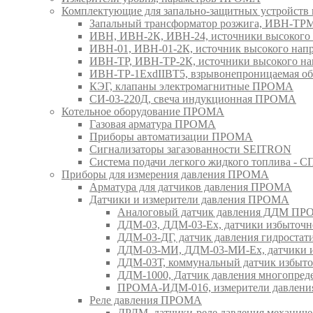
Комплектующие для запально-защитных устройст
Запальный трансформатор розжига, ИВН-Т
ИВН, ИВН-2К, ИВН-24, источники высоког
ИВН-01, ИВН-01-2К, источник высокого н
ИВН-ТР, ИВН-ТР-2К, источники высокого 
ИВН-ТР-1ExdIIBT5, взрывонепроницаемая 
КЭГ, клапаны электромагнитные ПРОМА
СИ-03-220Д, свеча индукционная ПРОМА
Котельное оборудование ПРОМА
Газовая арматура ПРОМА
Приборы автоматизации ПРОМА
Сигнализаторы загазованности SEITRON
Система подачи легкого жидкого топлива 
Приборы для измерения давления ПРОМА
Арматура для датчиков давления ПРОМА
Датчики и измерители давления ПРОМА
Аналоговый датчик давления ДДМ П
ДДМ-03, ДДМ-03-Ех, датчики избыточн
ДДМ-03-ДГ, датчик давления гидрост
ДДМ-03-МИ, ДДМ-03-МИ-Ех, датчики из
ДДМ-03Т, коммунальный датчик избыт
ДДМ-1000, Датчик давления многопр
ПРОМА-ИДМ-016, измерители давлен
Реле давления ПРОМА
ДРДМ, датчики-реле давления механи