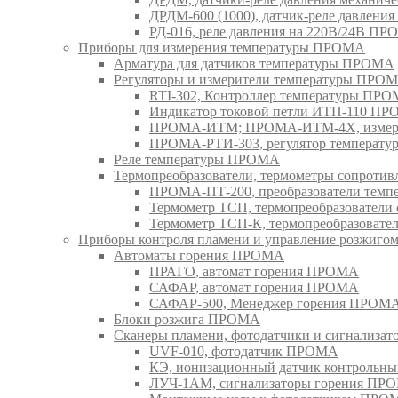
ДРДМ-600 (1000), датчик-реле давлен
РД-016, реле давления на 220В/24В П
Приборы для измерения температуры ПРОМА
Арматура для датчиков температуры ПРОМА
Регуляторы и измерители температуры ПРО
RTI-302, Контроллер температуры ПР
Индикатор токовой петли ИТП-110 П
ПРОМА-ИТМ; ПРОМА-ИТМ-4Х, измери
ПРОМА-РТИ-303, регулятор температ
Реле температуры ПРОМА
Термопреобразователи, термометры сопрот
ПРОМА-ПТ-200, преобразователи тем
Термометр ТСП, термопреобразовател
Термометр ТСП-К, термопреобразоват
Приборы контроля пламени и управление розжиг
Автоматы горения ПРОМА
ПРАГО, автомат горения ПРОМА
САФАР, автомат горения ПРОМА
САФАР-500, Менеджер горения ПРОМ
Блоки розжига ПРОМА
Сканеры пламени, фотодатчики и сигнализа
UVF-010, фотодатчик ПРОМА
КЭ, ионизационный датчик контрольн
ЛУЧ-1АМ, сигнализаторы горения ПР