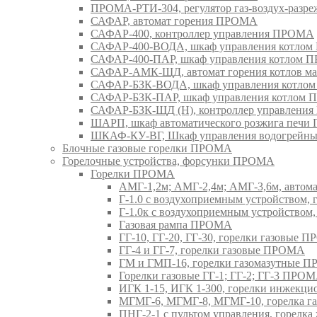
ПРОМА-РТИ-304, регулятор газ-воздух-раз
САФАР, автомат горения ПРОМА
САФАР-400, контроллер управления ПРОМА
САФАР-400-ВОДА, шкаф управления котло
САФАР-400-ПАР, шкаф управления котлом
САФАР-АМК-ЩД, автомат горения котлов ма
САФАР-БЗК-ВОДА, шкаф управления котл
САФАР-БЗК-ПАР, шкаф управления котлом
САФАР-БЗК-ЩД (Н), контроллер управлени
ШАРП, шкаф автоматического розжига печ
ШКАФ-КУ-ВГ, Шкаф управления водогрейны
Блочные газовые горелки ПРОМА
Горелочные устройства, форсунки ПРОМА
Горелки ПРОМА
АМГ-1,2м; АМГ-2,4м; АМГ-3,6м, авто
Г-1.0 с воздухоприемным устройством,
Г-1.0к с воздухоприемным устройством
Газовая рампа ПРОМА
ГГ-10, ГГ-20, ГГ-30, горелки газовые 
ГГ-4 и ГГ-7, горелки газовые ПРОМА
ГМ и ГМП-16, горелки газомазутные 
Горелки газовые ГГ-1; ГГ-2; ГГ-3 ПРО
ИГК 1-15, ИГК 1-300, горелки инжекц
МГМГ-6, МГМГ-8, МГМГ-10, горелка г
ПНГ-2-1 с пультом управления, горел