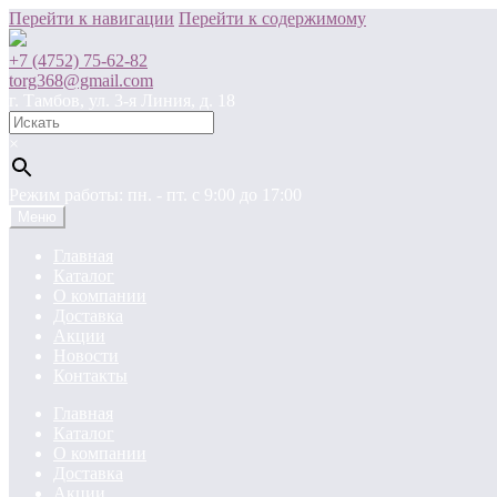
Перейти к навигации
Перейти к содержимому
+7 (4752) 75-62-82
torg368@gmail.com
г. Тамбов, ул. 3-я Линия, д. 18
×
Режим работы: пн. - пт. c 9:00 до 17:00
Меню
Главная
Каталог
О компании
Доставка
Акции
Новости
Контакты
Главная
Каталог
О компании
Доставка
Акции