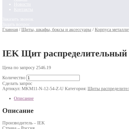
Новости
Контакты
Заказать звонок
Задать вопрос
Главная
/
Щиты, шкафы, боксы и аксессуары
/
Корпуса металли
IEK Щит распределительный 
Цена по запросу
2546.19
Количество
Сделать запрос
Артикул:
MKM11-N-12-54-Z-U
Категория:
Щиты распределит
Описание
Описание
Производитель – IEK
Страна – Россия