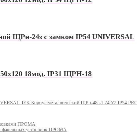
ной ЩРн-24з с замком IP54 UNIVERSAL
х250х120 18мод. IP31 ЩРН-18
NIVERSAL
IEK Корпус металлический ЩРн-48з-1 74 У2 IP54 PR
тановками ПРОМА
га факельных установок ПРОМА