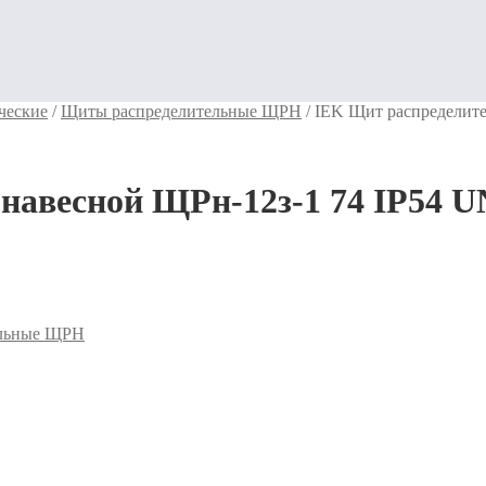
ческие
/
Щиты распределительные ЩРН
/
IEK Щит распределит
навесной ЩРн-12з-1 74 IP54
ельные ЩРН