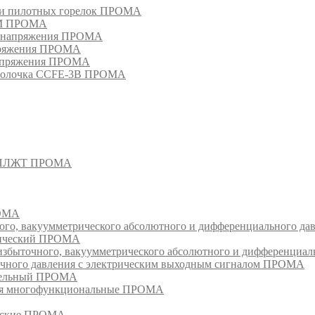
в и пилотных горелок ПРОМА
РМ ПРОМА
о напряжения ПРОМА
апряжения ПРОМА
напряжения ПРОМА
оболочка CCFE-3B ПРОМА
- СПЛЖТ ПРОМА
РОМА
ого, вакуумметрического абсолютного и дифференциального д
атический ПРОМА
быточного, вакуумметрического абсолютного и дифференциал
очного давления с электрическим выходным сигналом ПРОМА
едельный ПРОМА
ия многофункциональные ПРОМА
ческие ПРОМА