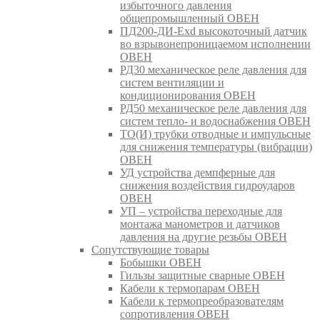
избыточного давления
общепромышленный ОВЕН
ПД200-ДИ-Exd высокоточный датчик
во взрывонепроницаемом исполнении
ОВЕН
РД30 механическое реле давления для
систем вентиляции и
кондиционирования ОВЕН
РД50 механическое реле давления для
систем тепло- и водоснабжения ОВЕН
ТО(И) трубки отводные и импульсные
для снижения температуры (вибрации)
ОВЕН
УД устройства демпферные для
снижения воздействия гидроударов
ОВЕН
УП – устройства переходные для
монтажа манометров и датчиков
давления на другие резьбы ОВЕН
Сопутствующие товары
Бобышки ОВЕН
Гильзы защитные сварные ОВЕН
Кабели к термопарам ОВЕН
Кабели к термопреобразователям
сопротивления ОВЕН