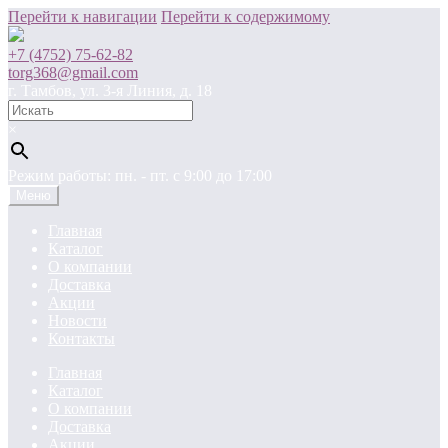
Перейти к навигации
Перейти к содержимому
+7 (4752) 75-62-82
torg368@gmail.com
г. Тамбов, ул. 3-я Линия, д. 18
×
Режим работы: пн. - пт. c 9:00 до 17:00
Меню
Главная
Каталог
О компании
Доставка
Акции
Новости
Контакты
Главная
Каталог
О компании
Доставка
Акции