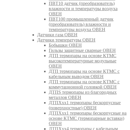
ПВТ10 датчик (преобразователь)
влажности и температуры воздуха
ОВЕН
ПВТ100 промышленный датчик
(преобразователь) влажности и
температуры воздуха ОВЕН
Датчики газа ОВЕН
Датчики температуры ОВЕН
Бобышки ОВЕН
Гильзы защитные сварные ОВЕН
ДТП термопары на основе КТМС
высокотемпературные модульные
ОВЕН
ДТП термопары на основе КТМС с
кабельным выводом ОВЕН
ДТП термопары на основе КТМС с
коммутационной головкой ОВЕН
ДТПS термопары из благородных
металлов ОВЕН
ДТПХхх1 термопары бескорпусные
(поверхностные) ОВЕН
ДТПХхх1 термопары бескорпусные на
основе КТМС (термопарные вставки)
ОВЕН
ДТПХхх4 термопары с кабельным