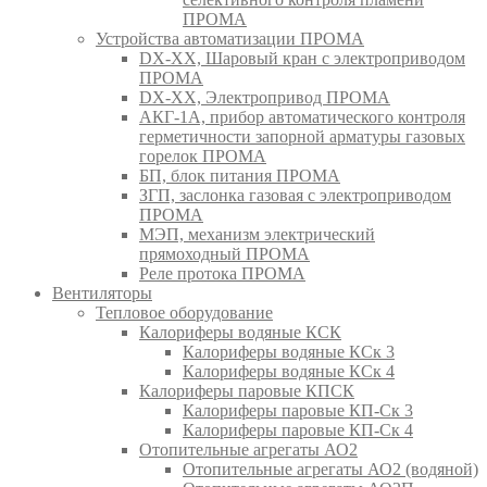
ПРОМА
Устройства автоматизации ПРОМА
DX-XX, Шаровый кран c электроприводом
ПРОМА
DX-XX, Электропривод ПРОМА
АКГ-1А, прибор автоматического контроля
герметичности запорной арматуры газовых
горелок ПРОМА
БП, блок питания ПРОМА
ЗГП, заслонка газовая с электроприводом
ПРОМА
МЭП, механизм электрический
прямоходный ПРОМА
Реле протока ПРОМА
Вентиляторы
Тепловое оборудование
Калориферы водяные КСК
Калориферы водяные КСк 3
Калориферы водяные КСк 4
Калориферы паровые КПСК
Калориферы паровые КП-Ск 3
Калориферы паровые КП-Ск 4
Отопительные агрегаты АО2
Отопительные агрегаты АО2 (водяной)