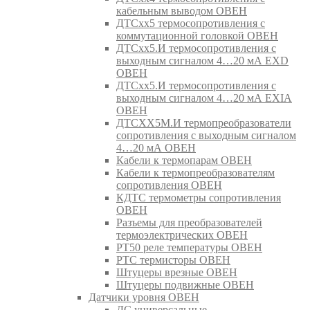
кабельным выводом ОВЕН
ДТСхх5 термосопротивления с
коммутационной головкой ОВЕН
ДТСхх5.И термосопротивления с
выходным сигналом 4…20 мА EXD
ОВЕН
ДТСхх5.И термосопротивления с
выходным сигналом 4…20 мА EXIA
ОВЕН
ДТСХХ5М.И термопреобразователи
сопротивления с выходным сигналом
4…20 мА ОВЕН
Кабели к термопарам ОВЕН
Кабели к термопреобразователям
сопротивления ОВЕН
КДТС термометры сопротивления
ОВЕН
Разъемы для преобразователей
термоэлектрических ОВЕН
РТ50 реле температуры ОВЕН
РТС термисторы ОВЕН
Штуцеры врезные ОВЕН
Штуцеры подвижные ОВЕН
Датчики уровня ОВЕН
ДС универсальные