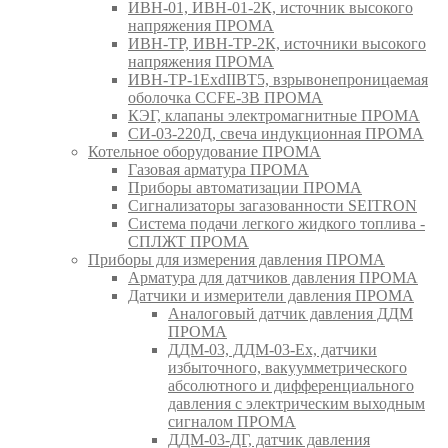
ИВН-01, ИВН-01-2К, источник высокого
напряжения ПРОМА
ИВН-ТР, ИВН-ТР-2К, источники высокого
напряжения ПРОМА
ИВН-ТР-1ExdIIBT5, взрывонепроницаемая
оболочка CCFE-3B ПРОМА
КЭГ, клапаны электромагнитные ПРОМА
СИ-03-220Д, свеча индукционная ПРОМА
Котельное оборудование ПРОМА
Газовая арматура ПРОМА
Приборы автоматизации ПРОМА
Сигнализаторы загазованности SEITRON
Система подачи легкого жидкого топлива -
СПЛЖТ ПРОМА
Приборы для измерения давления ПРОМА
Арматура для датчиков давления ПРОМА
Датчики и измерители давления ПРОМА
Аналоговый датчик давления ДДМ
ПРОМА
ДДМ-03, ДДМ-03-Ех, датчики
избыточного, вакуумметрического
абсолютного и дифференциального
давления с электрическим выходным
сигналом ПРОМА
ДДМ-03-ДГ, датчик давления