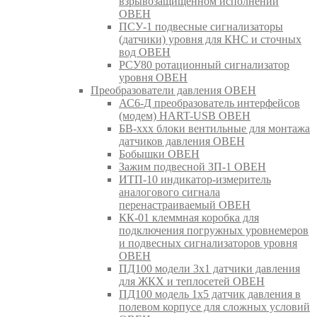
взрывозащищенном исполнении
ОВЕН
ПСУ-1 подвесные сигнализаторы
(датчики) уровня для КНС и сточных
вод ОВЕН
РСУ80 ротационный сигнализатор
уровня ОВЕН
Преобразователи давления ОВЕН
АС6-Д преобразователь интерфейсов
(модем) HART-USB ОВЕН
БВ-ххх блоки вентильные для монтажа
датчиков давления ОВЕН
Бобышки ОВЕН
Зажим подвесной ЗП-1 ОВЕН
ИТП-10 индикатор-измеритель
аналогового сигнала
перенастраиваемый ОВЕН
КК-01 клеммная коробка для
подключения погружных уровнемеров
и подвесных сигнализаторов уровня
ОВЕН
ПД100 модели 3х1 датчики давления
для ЖКХ и теплосетей ОВЕН
ПД100 модель 1х5 датчик давления в
полевом корпусе для сложных условий