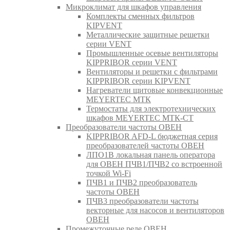
Микроклимат для шкафов управления
Комплекты сменных фильтров
KIPVENT
Металлические защитные решетки
серии VENT
Промышленные осевые вентиляторы
KIPPRIBOR серии VENT
Вентиляторы и решетки с фильтрами
KIPPRIBOR серии KIPVENT
Нагреватели щитовые конвекционные
MEYERTEC МТК
Термостаты для электротехнических
шкафов MEYERTEC МТК-СТ
Преобразователи частоты ОВЕН
KIPPRIBOR AFD-L бюджетная серия
преобразователей частоты ОВЕН
ЛПО1В локальная панель оператора
для ОВЕН ПЧВ1/ПЧВ2 со встроенной
точкой Wi-Fi
ПЧВ1 и ПЧВ2 преобразователь
частоты ОВЕН
ПЧВ3 преобразователи частоты
векторные для насосов и вентиляторов
ОВЕН
Промежуточные реле ОВЕН