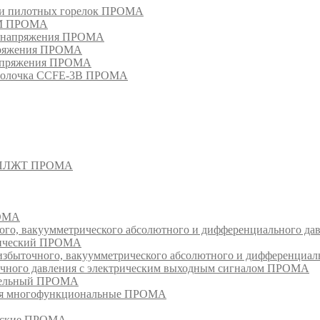
в и пилотных горелок ПРОМА
РМ ПРОМА
о напряжения ПРОМА
апряжения ПРОМА
напряжения ПРОМА
оболочка CCFE-3B ПРОМА
- СПЛЖТ ПРОМА
РОМА
ого, вакуумметрического абсолютного и дифференциального д
атический ПРОМА
быточного, вакуумметрического абсолютного и дифференциал
очного давления с электрическим выходным сигналом ПРОМА
едельный ПРОМА
ия многофункциональные ПРОМА
ческие ПРОМА