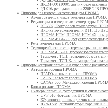
ДРДМ-600 (1000), датчик-реле давлен
РД-016, реле давления на 220В/24В П
Приборы для измерения температуры ПРОМА
Арматура для датчиков температуры ПРОМА
Регуляторы и измерители температуры ПРО
RTI-302, Контроллер температуры ПР
Индикатор токовой петли ИТП-110 П
ПРОМА-ИТМ; ПРОМА-ИТМ-4Х, измери
ПРОМА-РТИ-303, регулятор температ
Реле температуры ПРОМА
Термопреобразователи, термометры сопрот
ПРОМА-ПТ-200, преобразователи тем
Термометр ТСП, термопреобразовател
Термометр ТСП-К, термопреобразоват
Приборы контроля пламени и управление розжиг
Автоматы горения ПРОМА
ПРАГО, автомат горения ПРОМА
САФАР, автомат горения ПРОМА
САФАР-500, Менеджер горения ПРОМ
Блоки розжига ПРОМА
Сканеры пламени, фотодатчики и сигнализа
UVF-010, фотодатчик ПРОМА
КЭ, ионизационный датчик контрольн
ЛУЧ-1АМ, сигнализаторы горения ПР