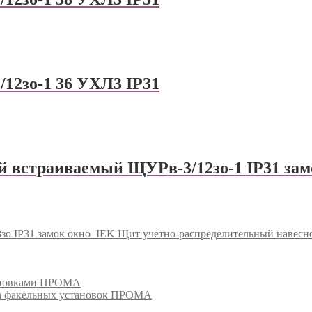
12зо-1 36 УХЛ3 IP31
 встраиваемый ЩУРв-3/12зо-1 IP31 зам
о IP31 замок окно
IEK Щит учетно-распределительный навесн
тановками ПРОМА
га факельных установок ПРОМА