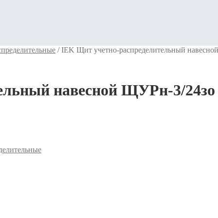
спределительные
/
IEK Щит учетно-распределительный навесной
ельный навесной ЩУРн-3/24зо 
делительные