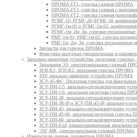
ПРОМА-ГГ1, горелка газовая ПРОМА
ПРОМА-ГГ1, горелка газовая с монтаж
ПРОМА-ГГ2, горелка газовая (коротко
РГМГ-10; РГМГ-20; РГМГ-30, комбини
РГМГ-1м-01 и РГМГ-1м-02, комбиниро
РГМГ-1м; 2м; 3м, горелки ротационны
РМГ-1м-01; РМГ-1м-02, горелка ротац
РМГ-1м; 2м; 3м, горелки ротационные
Запчасти для горелок ПРОМА
Форсунки мазутные (механические и паром
Запально-защитные устройства, пилотные горел
Запальник ЭЗ, электрозапальник газовый П
ЗГИ-К1, ЗГИ-К2, запальная горелка ПРОМА
ЗЗУ, запально-защитное устройство ПРОМА
ЗСУ-45-ФС, Пилотная горелка для факельны
ЗСУ-ПИ-1/5, запально-сигнализирующее ус
ЗСУ-ПИ-1/6, запальная пилотная горелка П
ЗСУ-ПИ-38, запально-сигнализирующее уст
ЗСУ-ПИ-38-IP и ЗСУ-ПИ-45-IP, запально-си
ЗСУ-ПИ-45, запально-сигнализирующее уст
ЗСУ-ПИ-45-06, запальная пилотная горелка
ЗСУ-ПИ-60, запально-сигнализирующее уст
ЗСУ-ПИ-Exd, взрывозащищенная запальная 
ЭЗГ-МК, электрозапальник газовый ПРОМА
Измерители уровня, параметров ПРОМА