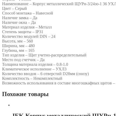
Наименование – Корпус металлический ЩУРн-3/24зо-1 36 УХЛ
Цвет – Серый
Способ монтажа – Навесной
Наличие замка – Да
Наличие окна – Да
Материал изделия – Металл
Степень защиты – IP31
Количество модулей DIN – 24
Высота, мм – 560
Ширина, мм – 480
Глубина, мм – 165
Тип изделия – Щит учетно-распределительный
Место под счетчик – Да
Толщина материала изделия – 0.8-1.0
Климатическое исполнение – УХЛ3
Количество вводов – 6 отверстий D28мм (снизу)
Комплектность – Некомплектный
Возможность использования в составе многошкафных щитов –
Похожие товары
IEK Корпус металлический ЩУРн-1/