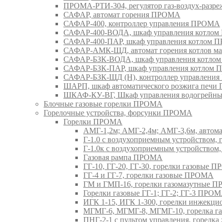
ПРОМА-РТИ-304, регулятор газ-воздух-раз
САФАР, автомат горения ПРОМА
САФАР-400, контроллер управления ПРОМА
САФАР-400-ВОДА, шкаф управления котло
САФАР-400-ПАР, шкаф управления котлом
САФАР-АМК-ЩД, автомат горения котлов ма
САФАР-БЗК-ВОДА, шкаф управления котл
САФАР-БЗК-ПАР, шкаф управления котлом
САФАР-БЗК-ЩД (Н), контроллер управлени
ШАРП, шкаф автоматического розжига печ
ШКАФ-КУ-ВГ, Шкаф управления водогрейны
Блочные газовые горелки ПРОМА
Горелочные устройства, форсунки ПРОМА
Горелки ПРОМА
АМГ-1,2м; АМГ-2,4м; АМГ-3,6м, авто
Г-1.0 с воздухоприемным устройством,
Г-1.0к с воздухоприемным устройством
Газовая рампа ПРОМА
ГГ-10, ГГ-20, ГГ-30, горелки газовые 
ГГ-4 и ГГ-7, горелки газовые ПРОМА
ГМ и ГМП-16, горелки газомазутные 
Горелки газовые ГГ-1; ГГ-2; ГГ-3 ПРО
ИГК 1-15, ИГК 1-300, горелки инжекц
МГМГ-6, МГМГ-8, МГМГ-10, горелка г
ПНГ-2-1 с пультом управления, горел