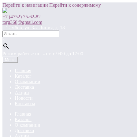
Перейти к навигации
Перейти к содержимому
+7 (4752) 75-62-82
torg368@gmail.com
г. Тамбов, ул. 3-я Линия, д. 18
×
Режим работы: пн. - пт. c 9:00 до 17:00
Меню
Главная
Каталог
О компании
Доставка
Акции
Новости
Контакты
Главная
Каталог
О компании
Доставка
Акции