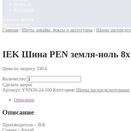
Новости
Контакты
Заказать звонок
Задать вопрос
Главная
/
Щиты, шкафы, боксы и аксессуары
/
Шины распредел
IEK Шина PEN земля-ноль 8х1
Цена по запросу
330.6
Количество
Сделать запрос
Артикул:
YNN20-24-100
Категория:
Шины распределительные
Описание
Описание
Производитель – IEK
Страна – Китай