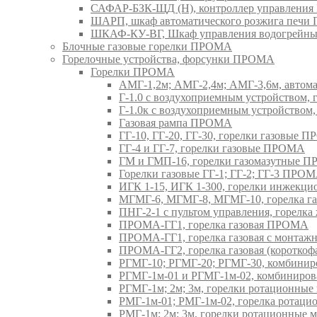
САФАР-БЗК-ЩД (Н), контроллер управлени
ШАРП, шкаф автоматического розжига печ
ШКАФ-КУ-ВГ, Шкаф управления водогрейны
Блочные газовые горелки ПРОМА
Горелочные устройства, форсунки ПРОМА
Горелки ПРОМА
АМГ-1,2м; АМГ-2,4м; АМГ-3,6м, авто
Г-1.0 с воздухоприемным устройством,
Г-1.0к с воздухоприемным устройством
Газовая рампа ПРОМА
ГГ-10, ГГ-20, ГГ-30, горелки газовые 
ГГ-4 и ГГ-7, горелки газовые ПРОМА
ГМ и ГМП-16, горелки газомазутные 
Горелки газовые ГГ-1; ГГ-2; ГГ-3 ПРО
ИГК 1-15, ИГК 1-300, горелки инжекц
МГМГ-6, МГМГ-8, МГМГ-10, горелка г
ПНГ-2-1 с пультом управления, горел
ПРОМА-ГГ1, горелка газовая ПРОМА
ПРОМА-ГГ1, горелка газовая с монтаж
ПРОМА-ГГ2, горелка газовая (коротко
РГМГ-10; РГМГ-20; РГМГ-30, комбини
РГМГ-1м-01 и РГМГ-1м-02, комбиниро
РГМГ-1м; 2м; 3м, горелки ротационны
РМГ-1м-01; РМГ-1м-02, горелка ротац
РМГ-1м; 2м; 3м, горелки ротационные