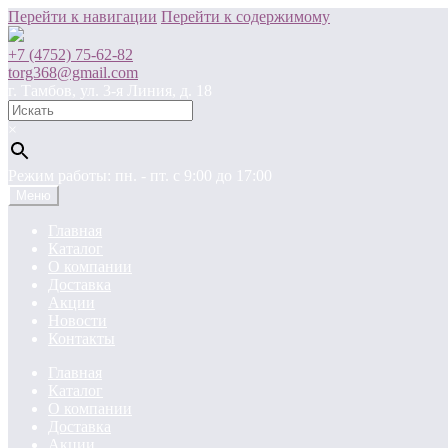
Перейти к навигации
Перейти к содержимому
+7 (4752) 75-62-82
torg368@gmail.com
г. Тамбов, ул. 3-я Линия, д. 18
×
Режим работы: пн. - пт. c 9:00 до 17:00
Меню
Главная
Каталог
О компании
Доставка
Акции
Новости
Контакты
Главная
Каталог
О компании
Доставка
Акции