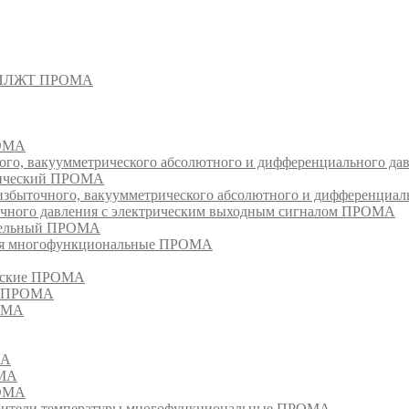
- СПЛЖТ ПРОМА
РОМА
ого, вакуумметрического абсолютного и дифференциального д
атический ПРОМА
быточного, вакуумметрического абсолютного и дифференциал
очного давления с электрическим выходным сигналом ПРОМА
едельный ПРОМА
ия многофункциональные ПРОМА
ческие ПРОМА
ия ПРОМА
РОМА
МА
ОМА
РОМА
тели температуры многофункциональные ПРОМА