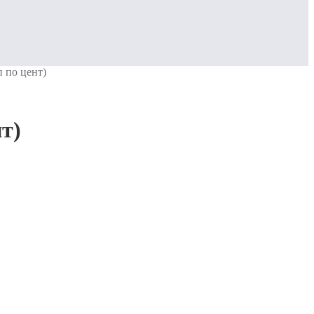
 по цент)
т)