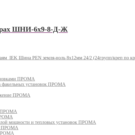
орах ШНИ-6х9-8-Д-Ж
раям
IEK Шина PEN земля-ноль 8х12мм 24/2 (24групп/креп по кр
тановками ПРОМА
га факельных установок ПРОМА
режение ПРОМА
м ПРОМА
 ПРОМА
лой мощности и тепловых установок ПРОМА
ом ПРОМА
 ПРОМА