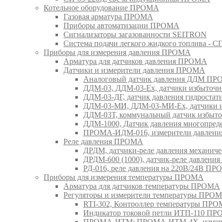
Котельное оборудование ПРОМА
Газовая арматура ПРОМА
Приборы автоматизации ПРОМА
Сигнализаторы загазованности SEITRON
Система подачи легкого жидкого топлива 
Приборы для измерения давления ПРОМА
Арматура для датчиков давления ПРОМА
Датчики и измерители давления ПРОМА
Аналоговый датчик давления ДДМ П
ДДМ-03, ДДМ-03-Ех, датчики избыточн
ДДМ-03-ДГ, датчик давления гидрост
ДДМ-03-МИ, ДДМ-03-МИ-Ех, датчики из
ДДМ-03Т, коммунальный датчик избыт
ДДМ-1000, Датчик давления многопр
ПРОМА-ИДМ-016, измерители давлен
Реле давления ПРОМА
ДРДМ, датчики-реле давления механи
ДРДМ-600 (1000), датчик-реле давлен
РД-016, реле давления на 220В/24В П
Приборы для измерения температуры ПРОМА
Арматура для датчиков температуры ПРОМА
Регуляторы и измерители температуры ПРО
RTI-302, Контроллер температуры ПР
Индикатор токовой петли ИТП-110 П
ПРОМА-ИТМ; ПРОМА-ИТМ-4Х, измери