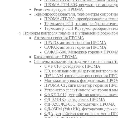
ПРОМА-РТИ-303, регулятор температ
Реле температуры ПРОМА
Термопреобразователи, термометры сопрот
ПРОМА-ПТ-200, преобразователи тем
Термометр ТСП, термопреобразовател
Термометр ТСП-К, термопреобразоват
Приборы контроля пламени и управление розжиг
Автоматы горения ПРОМА
ПРАГО, автомат горения ПРОМА
САФАР, автомат горения ПРОМА
САФАР-500, Менеджер горения ПРОМ
Блоки розжига ПРОМА
Сканеры пламени, фотодатчики и сигнализа
UVF-010, фотодатчик ПРОМА
КЭ, ионизационный датчик контрольн
ЛУЧ-1АМ, сигнализаторы горения ПР
Монтажные узлы к фотодатчикам ПРО
ПРОМА-СГ, сигнализатор горения ПР
Устройство селективного контроля пл
ФАКЕЛ-012, устройство контроля пла
ФД-02 (ИК), фотодатчик ПРОМА
ФД-02С, ФД-03С, фотодатчик ПРОМА
ФД-05ГМ (УФ+ИК), фотодатчик двухк
ФДА, устройство контроля пламени П