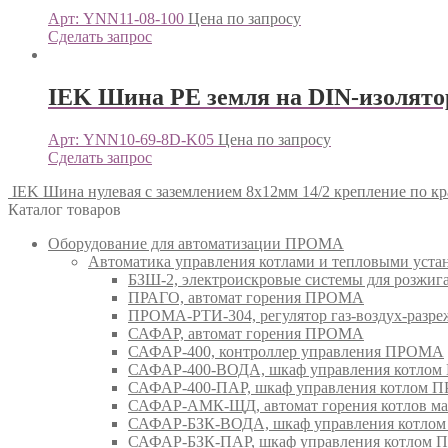
Арт: YNN11-08-100
Цена по запросу
Сделать запрос
IEK Шина PE земля на DIN-изолят
Арт: YNN10-69-8D-K05
Цена по запросу
Сделать запрос
IEK Шина нулевая с заземлением 8х12мм 14/2 крепление по к
Каталог товаров
Оборудование для автоматизации ПРОМА
Автоматика управления котлами и тепловыми ус
БЗШ-2, электроискровые системы для розжи
ПРАГО, автомат горения ПРОМА
ПРОМА-РТИ-304, регулятор газ-воздух-раз
САФАР, автомат горения ПРОМА
САФАР-400, контроллер управления ПРОМА
САФАР-400-ВОДА, шкаф управления котло
САФАР-400-ПАР, шкаф управления котлом
САФАР-АМК-ЩД, автомат горения котлов ма
САФАР-БЗК-ВОДА, шкаф управления котл
САФАР-БЗК-ПАР, шкаф управления котлом