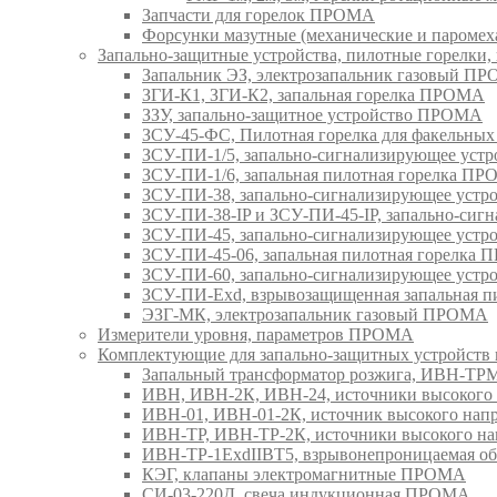
Запчасти для горелок ПРОМА
Форсунки мазутные (механические и паром
Запально-защитные устройства, пилотные горел
Запальник ЭЗ, электрозапальник газовый П
ЗГИ-К1, ЗГИ-К2, запальная горелка ПРОМА
ЗЗУ, запально-защитное устройство ПРОМА
ЗСУ-45-ФС, Пилотная горелка для факельны
ЗСУ-ПИ-1/5, запально-сигнализирующее ус
ЗСУ-ПИ-1/6, запальная пилотная горелка П
ЗСУ-ПИ-38, запально-сигнализирующее уст
ЗСУ-ПИ-38-IP и ЗСУ-ПИ-45-IP, запально-си
ЗСУ-ПИ-45, запально-сигнализирующее уст
ЗСУ-ПИ-45-06, запальная пилотная горелка
ЗСУ-ПИ-60, запально-сигнализирующее уст
ЗСУ-ПИ-Exd, взрывозащищенная запальная 
ЭЗГ-МК, электрозапальник газовый ПРОМА
Измерители уровня, параметров ПРОМА
Комплектующие для запально-защитных устройст
Запальный трансформатор розжига, ИВН-Т
ИВН, ИВН-2К, ИВН-24, источники высоког
ИВН-01, ИВН-01-2К, источник высокого н
ИВН-ТР, ИВН-ТР-2К, источники высокого 
ИВН-ТР-1ExdIIBT5, взрывонепроницаемая 
КЭГ, клапаны электромагнитные ПРОМА
СИ-03-220Д, свеча индукционная ПРОМА