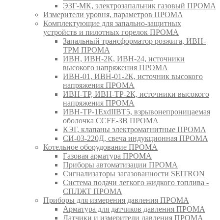
ЭЗГ-МК, электрозапальник газовый ПРОМА
Измерители уровня, параметров ПРОМА
Комплектующие для запально-защитных
устройств и пилотных горелок ПРОМА
Запальный трансформатор розжига, ИВН-
ТРМ ПРОМА
ИВН, ИВН-2К, ИВН-24, источники
высокого напряжения ПРОМА
ИВН-01, ИВН-01-2К, источник высокого
напряжения ПРОМА
ИВН-ТР, ИВН-ТР-2К, источники высокого
напряжения ПРОМА
ИВН-ТР-1ExdIIBT5, взрывонепроницаемая
оболочка CCFE-3B ПРОМА
КЭГ, клапаны электромагнитные ПРОМА
СИ-03-220Д, свеча индукционная ПРОМА
Котельное оборудование ПРОМА
Газовая арматура ПРОМА
Приборы автоматизации ПРОМА
Сигнализаторы загазованности SEITRON
Система подачи легкого жидкого топлива -
СПЛЖТ ПРОМА
Приборы для измерения давления ПРОМА
Арматура для датчиков давления ПРОМА
Датчики и измерители давления ПРОМА