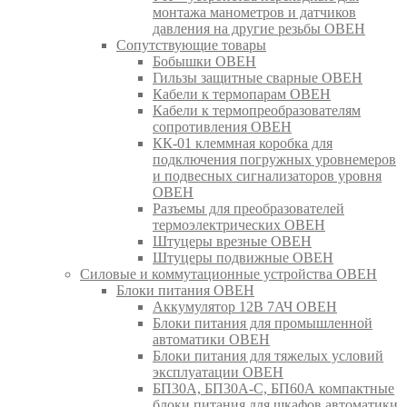
монтажа манометров и датчиков
давления на другие резьбы ОВЕН
Сопутствующие товары
Бобышки ОВЕН
Гильзы защитные сварные ОВЕН
Кабели к термопарам ОВЕН
Кабели к термопреобразователям
сопротивления ОВЕН
КК-01 клеммная коробка для
подключения погружных уровнемеров
и подвесных сигнализаторов уровня
ОВЕН
Разъемы для преобразователей
термоэлектрических ОВЕН
Штуцеры врезные ОВЕН
Штуцеры подвижные ОВЕН
Силовые и коммутационные устройства ОВЕН
Блоки питания ОВЕН
Аккумулятор 12В 7АЧ ОВЕН
Блоки питания для промышленной
автоматики ОВЕН
Блоки питания для тяжелых условий
эксплуатации ОВЕН
БП30А, БП30А-С, БП60А компактные
блоки питания для шкафов автоматики