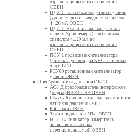
взрывозащищенном исполнении
ОВЕН
ПДУ-И поплавковые датчики уровня
(уровнемеры) с выходным сигналом
4...20 мА ОВЕН
ПДУ-И-Exd поплавковые датчики
уровня (уровнемеры) с выходным
сигналом 4...20 мА во
взрывозащищенном исполнении
ОВЕН
ПСУ-1 подвесные сигнализаторы
(датчики) уровня для КНС и сточных
вод ОВЕН
РСУ80 ротационный сигнализатор
уровня ОВЕН
Преобразователи давления ОВЕН
АС6-Д преобразователь интерфейсов
(модем) HART-USB ОВЕН
БВ-ххх блоки вентильные для монтажа
датчиков давления ОВЕН
Бобышки ОВЕН
Зажим подвесной ЗП-1 ОВЕН
ИТП-10 индикатор-измеритель
аналогового сигнала
перенастраиваемый ОВЕН