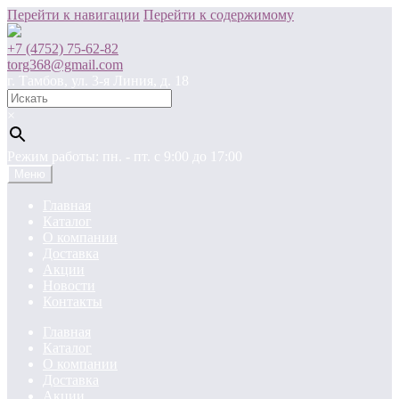
Перейти к навигации
Перейти к содержимому
+7 (4752) 75-62-82
torg368@gmail.com
г. Тамбов, ул. 3-я Линия, д. 18
×
Режим работы: пн. - пт. c 9:00 до 17:00
Меню
Главная
Каталог
О компании
Доставка
Акции
Новости
Контакты
Главная
Каталог
О компании
Доставка
Акции