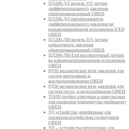
ПД200-ДД модель 155 датчик
дифференциального давления
общепромышленный ОВЕН
ПД200-ДД преобразователь
дифференциального давления во
взрывозащищенном исполнении EXD
ОВЕН
ПД200-ДИ модель 315 датчик
избыточного давления
общепромышленный ОВЕН
ПД200-ДИ-Exd высокоточный датчик
во взрывонепроницаемом исполнении
ОВЕН
РД30 механическое реле давления для
систем вентиляции и
кондиционирования ОВЕН
РД50 механическое реле давления для
систем тепло- и водоснабжения ОВЕН
ТО(И) трубки отводные и импульсные
для снижения температуры (вибрации)
ОВЕН
УД устройства демпферные для
снижения воздействия гидроударов
ОВЕН
УП – устройства переходные для