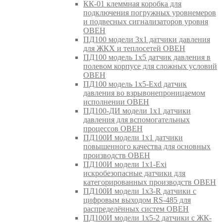
КК-01 клеммная коробка для
подключения погружных уровнемеров
и подвесных сигнализаторов уровня
ОВЕН
ПД100 модели 3х1 датчики давления
для ЖКХ и теплосетей ОВЕН
ПД100 модель 1х5 датчик давления в
полевом корпусе для сложных условий
ОВЕН
ПД100 модель 1х5-Exd датчик
давления во взрывонепроницаемом
исполнении ОВЕН
ПД100-ДИ модели 1х1 датчики
давления для вспомогательных
процессов ОВЕН
ПД100И модели 1х1 датчики
повышенного качества для основных
производств ОВЕН
ПД100И модели 1х1-Exi
искробезопасные датчики для
категорированных производств ОВЕН
ПД100И модели 1х3-R датчики с
цифровым выходом RS-485 для
распределённых систем ОВЕН
ПД100И модели 1х5-2 датчики с ЖК-