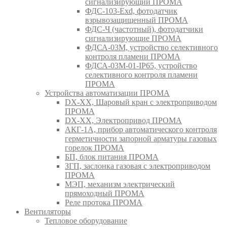
сигнализирующий ПРОМА
ФДС-103-Ехd, фотодатчик
взрывозащищенный ПРОМА
ФДС-Ч (частотный), фотодатчики
сигнализирующие ПРОМА
ФДСА-03М, устройство селективного
контроля пламени ПРОМА
ФДСА-03М-01-IP65, устройство
селективного контроля пламени
ПРОМА
Устройства автоматизации ПРОМА
DX-XX, Шаровый кран c электроприводом
ПРОМА
DX-XX, Электропривод ПРОМА
АКГ-1А, прибор автоматического контроля
герметичности запорной арматуры газовых
горелок ПРОМА
БП, блок питания ПРОМА
ЗГП, заслонка газовая с электроприводом
ПРОМА
МЭП, механизм электрический
прямоходный ПРОМА
Реле протока ПРОМА
Вентиляторы
Тепловое оборудование