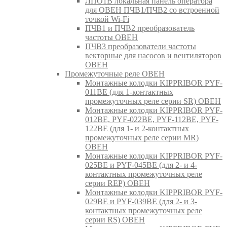
ЛПО1В локальная панель оператора
для ОВЕН ПЧВ1/ПЧВ2 со встроенной
точкой Wi-Fi
ПЧВ1 и ПЧВ2 преобразователь
частоты ОВЕН
ПЧВ3 преобразователи частоты
векторные для насосов и вентиляторов
ОВЕН
Промежуточные реле ОВЕН
Монтажные колодки KIPPRIBOR PYF-
011BE (для 1-контактных
промежуточных реле серии SR) ОВЕН
Монтажные колодки KIPPRIBOR PYF-
012BE, PYF-022BE, PYF-112BE, PYF-
122BE (для 1- и 2-контактных
промежуточных реле серии MR)
ОВЕН
Монтажные колодки KIPPRIBOR PYF-
025BE и PYF-045BE (для 2- и 4-
контактных промежуточных реле
серии REP) ОВЕН
Монтажные колодки KIPPRIBOR PYF-
029BE и PYF-039BE (для 2- и 3-
контактных промежуточных реле
серии RS) ОВЕН