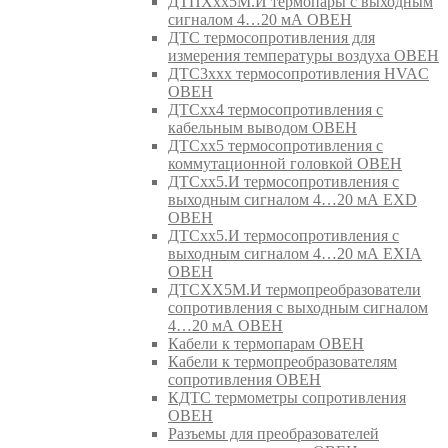
ДТПХхх5М.И термопары с выходным
сигналом 4…20 мА ОВЕН
ДТС термосопротивления для
измерения температуры воздуха ОВЕН
ДТС3ххх термосопротивления HVAC
ОВЕН
ДТСхх4 термосопротивления с
кабельным выводом ОВЕН
ДТСхх5 термосопротивления с
коммутационной головкой ОВЕН
ДТСхх5.И термосопротивления с
выходным сигналом 4…20 мА EXD
ОВЕН
ДТСхх5.И термосопротивления с
выходным сигналом 4…20 мА EXIA
ОВЕН
ДТСХХ5М.И термопреобразователи
сопротивления с выходным сигналом
4…20 мА ОВЕН
Кабели к термопарам ОВЕН
Кабели к термопреобразователям
сопротивления ОВЕН
КДТС термометры сопротивления
ОВЕН
Разъемы для преобразователей