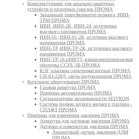
Комплектующие для запально-защитных
устройств и пилотных горелок ПРОМА
Запальный трансформатор розжига, ИВН-
ТРМ ПРОМА
ИВН, ИВН-2К, ИВН-24, источники
высокого напряжения ПРОМА
ИВН-01, ИВН-01-2К, источник высокого
напряжения ПРОМА
ИВН-ТР, ИВН-ТР-2К, источники высокого
напряжения ПРОМА
ИВН-ТР-1ExdIIBT5, взрывонепроницаемая
оболочка CCFE-3B ПРОМА
КЭГ, клапаны электромагнитные ПРОМА
СИ-03-220Д, свеча индукционная ПРОМА
Котельное оборудование ПРОМА
Газовая арматура ПРОМА
Приборы автоматизации ПРОМА
Сигнализаторы загазованности SEITRON
Система подачи легкого жидкого топлива -
СПЛЖТ ПРОМА
Приборы для измерения давления ПРОМА
Арматура для датчиков давления ПРОМА
Датчики и измерители давления ПРОМА
Аналоговый датчик давления ДДМ
ПРОМА