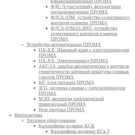
взрывозащищенный ПРОМА
ФДС-Ч (частотный), фотодатчики
сигнализирующие ПРОМА
ФДСА-03М, устройство селективного
контроля пламени ПРОМА
ФДСА-03М-01-IP65, устройство
селективного контроля пламени
ПРОМА
Устройства автоматизации ПРОМА
DX-XX, Шаровый кран c электроприводом
ПРОМА
DX-XX, Электропривод ПРОМА
АКГ-1А, прибор автоматического контроля
герметичности запорной арматуры газовых
горелок ПРОМА
БП, блок питания ПРОМА
ЗГП, заслонка газовая с электроприводом
ПРОМА
МЭП, механизм электрический
прямоходный ПРОМА
Реле протока ПРОМА
Вентиляторы
Тепловое оборудование
Калориферы водяные КСК
Калориферы водяные КСк 3