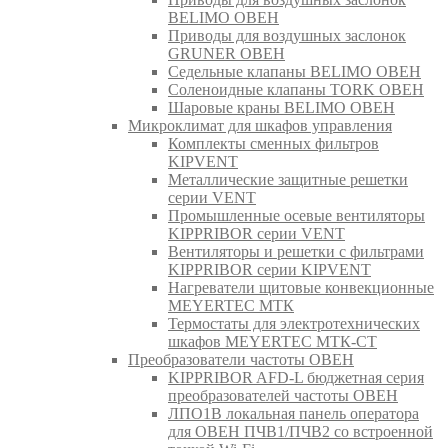
BELIMO ОВЕН
Приводы для воздушных заслонок
GRUNER ОВЕН
Седельные клапаны BELIMO ОВЕН
Соленоидные клапаны TORK ОВЕН
Шаровые краны BELIMO ОВЕН
Микроклимат для шкафов управления
Комплекты сменных фильтров
KIPVENT
Металлические защитные решетки
серии VENT
Промышленные осевые вентиляторы
KIPPRIBOR серии VENT
Вентиляторы и решетки с фильтрами
KIPPRIBOR серии KIPVENT
Нагреватели щитовые конвекционные
MEYERTEC МТК
Термостаты для электротехнических
шкафов MEYERTEC МТК-СТ
Преобразователи частоты ОВЕН
KIPPRIBOR AFD-L бюджетная серия
преобразователей частоты ОВЕН
ЛПО1В локальная панель оператора
для ОВЕН ПЧВ1/ПЧВ2 со встроенной