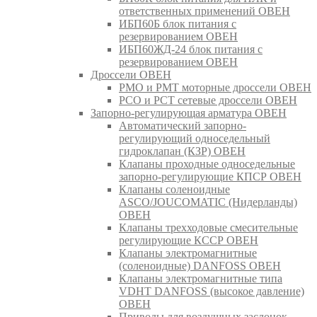
ответственных применений ОВЕН
ИБП60Б блок питания с
резервированием ОВЕН
ИБП60ЖД-24 блок питания с
резервированием ОВЕН
Дроссели ОВЕН
РМО и РМТ моторные дроссели ОВЕН
РСО и РСТ сетевые дроссели ОВЕН
Запорно-регулирующая арматура ОВЕН
Автоматический запорно-
регулирующий односедельный
гидроклапан (КЗР) ОВЕН
Клапаны проходные односедельные
запорно-регулирующие КПСР ОВЕН
Клапаны соленоидные
ASCO/JOUCOMATIC (Нидерланды)
ОВЕН
Клапаны трехходовые смесительные
регулирующие КССР ОВЕН
Клапаны электромагнитные
(соленоидные) DANFOSS ОВЕН
Клапаны электромагнитные типа
VDHT DANFOSS (высокое давление)
ОВЕН
Приводы для воздушных заслонок