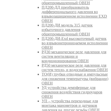
общепромышленный ОВЕН
ПД200-ДД преобразователь
дифференциального давления во
взрывозащищенном исполнении EXD
ОВЕН
ПД200-ДИ модель 315 датчик
избыточного давления
общепромышленный ОВЕН
ПД200-ДИ-Exd высокоточный датчик
во взрывонепроницаемом исполнении
ОВЕН
РД30 механическое реле давления для
систем вентиляции и
кондиционирования ОВЕН
РД50 механическое реле давления для
систем тепло- и водоснабжения ОВЕН
ТО(И) трубки отводные и импульсные
для снижения температуры (вибрации)
ОВЕН
УД устройства демпферные для
снижения воздействия гидроударов
ОВЕН
УП – устройства переходные для
монтажа манометров и датчиков
давления на другие резьбы ОВЕН