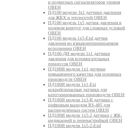
и подвесных сигнализаторов уровня
ОВЕН
ПД100 модели 3х1 датчики давления
для ЖКХ и теплосетей ОВЕН
ПД100 модель 1х5 датчик давления в
полевом корпусе для сложных условий
ОВЕН
ПД100 модель 1х5-Exd датчик
давления во взрывонепроницаемом
исполнении ОВЕН
ПД100-ДИ модели 1х1 датчики
давления для вспомогательных
процессов ОВЕН
ПД100И модели 1х1 датчики
повышенного качества для основных
производств ОВЕН
ПД100И модели 1х1-Exi
искробезопасные датчики для
категорированных производств ОВЕН
ПД100И модели 1х3-R датчики с
цифровым выходом RS-485 для
распределённых систем ОВЕН
ПД100И модели 1х5-2 датчики с ЖК-
индикацией и перенастройкой ОВЕН
ПД100И модели 1х5-2-Exd