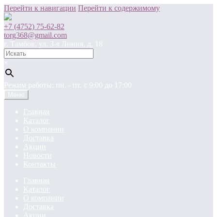
Перейти к навигации
Перейти к содержимому
+7 (4752) 75-62-82
torg368@gmail.com
г. Тамбов, ул. 3-я Линия, д. 18
×
Режим работы: пн. - пт. c 9:00 до 17:00
Меню
Главная
Каталог
О компании
Доставка
Акции
Новости
Контакты
Главная
Каталог
О компании
Доставка
Акции