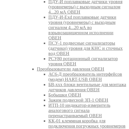
ПДУ-И поплавковые датчики уровня
(уровнемеры) с выходным сигналом
4...20 мА ОВЕН
ПДУ-И-Exd поплавковые датчики
уровня (уровнемеры) с выходным
сигналом 4...20 мА во
взрывозащищенном исполнении
ОВЕН
ПСУ-1 подвесные сигнализаторы
(датчики) уровня для КНС и сточных
вод ОВЕН
РСУ80 ротационный сигнализатор
уровня ОВЕН
Преобразователи давления ОВЕН
АС6-Д преобразователь интерфейсов
(модем) HART-USB ОВЕН
БВ-ххх блоки вентильные для монтажа
датчиков давления ОВЕН
Бобышки ОВЕН
Зажим подвесной ЗП-1 ОВЕН
ИТП-10 индикатор-измеритель
аналогового сигнала
перенастраиваемый ОВЕН
КК-01 клеммная коробка для
подключения погружных уровнемеров