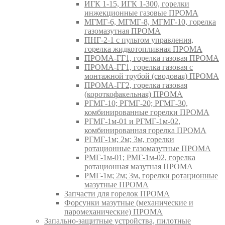
ИГК 1-15, ИГК 1-300, горелки
инжекционные газовые ПРОМА
МГМГ-6, МГМГ-8, МГМГ-10, горелка
газомазутная ПРОМА
ПНГ-2-1 с пультом управления,
горелка жидкотопливная ПРОМА
ПРОМА-ГГ1, горелка газовая ПРОМА
ПРОМА-ГГ1, горелка газовая с
монтажной трубой (сводовая) ПРОМА
ПРОМА-ГГ2, горелка газовая
(короткофакельная) ПРОМА
РГМГ-10; РГМГ-20; РГМГ-30,
комбинированные горелки ПРОМА
РГМГ-1м-01 и РГМГ-1м-02,
комбинированная горелка ПРОМА
РГМГ-1м; 2м; 3м, горелки
ротационные газомазутные ПРОМА
РМГ-1м-01; РМГ-1м-02, горелка
ротационная мазутная ПРОМА
РМГ-1м; 2м; 3м, горелки ротационные
мазутные ПРОМА
Запчасти для горелок ПРОМА
Форсунки мазутные (механические и
паромеханические) ПРОМА
Запально-защитные устройства, пилотные