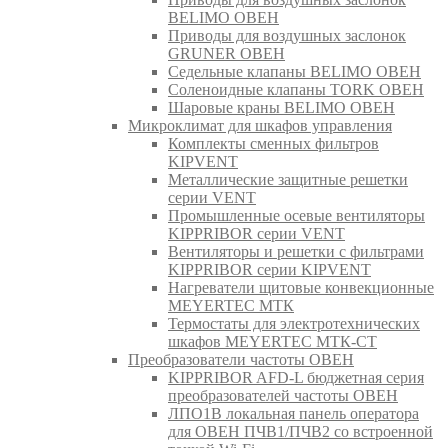
BELIMO ОВЕН
Приводы для воздушных заслонок
GRUNER ОВЕН
Седельные клапаны BELIMO ОВЕН
Соленоидные клапаны TORK ОВЕН
Шаровые краны BELIMO ОВЕН
Микроклимат для шкафов управления
Комплекты сменных фильтров
KIPVENT
Металлические защитные решетки
серии VENT
Промышленные осевые вентиляторы
KIPPRIBOR серии VENT
Вентиляторы и решетки с фильтрами
KIPPRIBOR серии KIPVENT
Нагреватели щитовые конвекционные
MEYERTEC МТК
Термостаты для электротехнических
шкафов MEYERTEC МТК-СТ
Преобразователи частоты ОВЕН
KIPPRIBOR AFD-L бюджетная серия
преобразователей частоты ОВЕН
ЛПО1В локальная панель оператора
для ОВЕН ПЧВ1/ПЧВ2 со встроенной