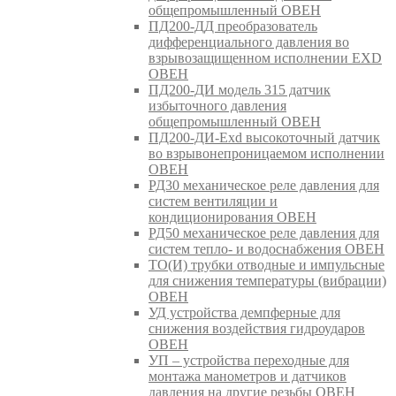
общепромышленный ОВЕН
ПД200-ДД преобразователь
дифференциального давления во
взрывозащищенном исполнении EXD
ОВЕН
ПД200-ДИ модель 315 датчик
избыточного давления
общепромышленный ОВЕН
ПД200-ДИ-Exd высокоточный датчик
во взрывонепроницаемом исполнении
ОВЕН
РД30 механическое реле давления для
систем вентиляции и
кондиционирования ОВЕН
РД50 механическое реле давления для
систем тепло- и водоснабжения ОВЕН
ТО(И) трубки отводные и импульсные
для снижения температуры (вибрации)
ОВЕН
УД устройства демпферные для
снижения воздействия гидроударов
ОВЕН
УП – устройства переходные для
монтажа манометров и датчиков
давления на другие резьбы ОВЕН