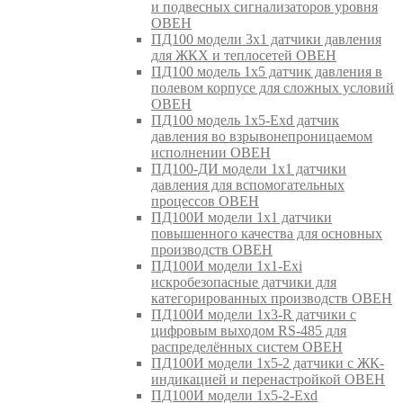
и подвесных сигнализаторов уровня
ОВЕН
ПД100 модели 3х1 датчики давления
для ЖКХ и теплосетей ОВЕН
ПД100 модель 1х5 датчик давления в
полевом корпусе для сложных условий
ОВЕН
ПД100 модель 1х5-Exd датчик
давления во взрывонепроницаемом
исполнении ОВЕН
ПД100-ДИ модели 1х1 датчики
давления для вспомогательных
процессов ОВЕН
ПД100И модели 1х1 датчики
повышенного качества для основных
производств ОВЕН
ПД100И модели 1х1-Exi
искробезопасные датчики для
категорированных производств ОВЕН
ПД100И модели 1х3-R датчики с
цифровым выходом RS-485 для
распределённых систем ОВЕН
ПД100И модели 1х5-2 датчики с ЖК-
индикацией и перенастройкой ОВЕН
ПД100И модели 1х5-2-Exd