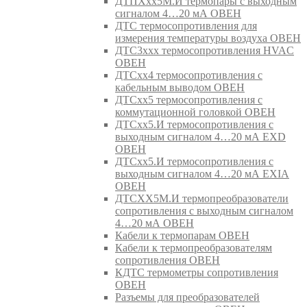
ДТПХхх5М.И термопары с выходным
сигналом 4…20 мА ОВЕН
ДТС термосопротивления для
измерения температуры воздуха ОВЕН
ДТС3ххх термосопротивления HVAC
ОВЕН
ДТСхх4 термосопротивления с
кабельным выводом ОВЕН
ДТСхх5 термосопротивления с
коммутационной головкой ОВЕН
ДТСхх5.И термосопротивления с
выходным сигналом 4…20 мА EXD
ОВЕН
ДТСхх5.И термосопротивления с
выходным сигналом 4…20 мА EXIA
ОВЕН
ДТСХХ5М.И термопреобразователи
сопротивления с выходным сигналом
4…20 мА ОВЕН
Кабели к термопарам ОВЕН
Кабели к термопреобразователям
сопротивления ОВЕН
КДТС термометры сопротивления
ОВЕН
Разъемы для преобразователей