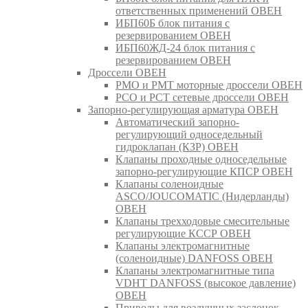
ответственных применений ОВЕН
ИБП60Б блок питания с
резервированием ОВЕН
ИБП60ЖД-24 блок питания с
резервированием ОВЕН
Дроссели ОВЕН
РМО и РМТ моторные дроссели ОВЕН
РСО и РСТ сетевые дроссели ОВЕН
Запорно-регулирующая арматура ОВЕН
Автоматический запорно-
регулирующий односедельный
гидроклапан (КЗР) ОВЕН
Клапаны проходные односедельные
запорно-регулирующие КПСР ОВЕН
Клапаны соленоидные
ASCO/JOUCOMATIC (Нидерланды)
ОВЕН
Клапаны трехходовые смесительные
регулирующие КССР ОВЕН
Клапаны электромагнитные
(соленоидные) DANFOSS ОВЕН
Клапаны электромагнитные типа
VDHT DANFOSS (высокое давление)
ОВЕН
Приводы для воздушных заслонок