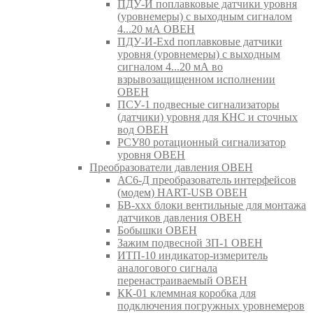
ПДУ-И поплавковые датчики уровня
(уровнемеры) с выходным сигналом
4...20 мА ОВЕН
ПДУ-И-Exd поплавковые датчики
уровня (уровнемеры) с выходным
сигналом 4...20 мА во
взрывозащищенном исполнении
ОВЕН
ПСУ-1 подвесные сигнализаторы
(датчики) уровня для КНС и сточных
вод ОВЕН
РСУ80 ротационный сигнализатор
уровня ОВЕН
Преобразователи давления ОВЕН
АС6-Д преобразователь интерфейсов
(модем) HART-USB ОВЕН
БВ-ххх блоки вентильные для монтажа
датчиков давления ОВЕН
Бобышки ОВЕН
Зажим подвесной ЗП-1 ОВЕН
ИТП-10 индикатор-измеритель
аналогового сигнала
перенастраиваемый ОВЕН
КК-01 клеммная коробка для
подключения погружных уровнемеров