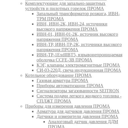
Комплектующие для запально-защитных
устройств и пилотных горелок ПРОМА
Запальный трансформатор розжига, ИВН-
ТРМ ПРОМА
ИВН, ИВН-2К, ИВН-24, источники
высокого напряжения ПРОМА
ИВН-01, ИВН-01-2К, источник высокого
напряжения ПРОМА
ИВН-ТР, ИВН-ТР-2К, источники высокого
напряжения ПРОМА
ИВН-ТР-1ExdIIBT5, взрывонепроницаемая
оболочка CCFE-3B ПРОМА
КЭГ, клапаны электромагнитные ПРОМА
СИ-03-220Д, свеча индукционная ПРОМА
Котельное оборудование ПРОМА
Газовая арматура ПРОМА
Приборы автоматизации ПРОМА
Сигнализаторы загазованности SEITRON
Система подачи легкого жидкого топлива -
СПЛЖТ ПРОМА
Приборы для измерения давления ПРОМА
Арматура для датчиков давления ПРОМА
Датчики и измерители давления ПРОМА
Аналоговый датчик давления ДДМ
ПРОМА