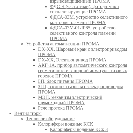
взрывозащищенный ПРОМА
ФДС-Ч (частотный), фотодатчики
сигнализирующие ПРОМА
ФДСА-03М, устройство селективного
контроля пламени ПРОМА
ФДСА-03М-01-IP65, устройство
селективного контроля пламени
ПРОМА
Устройства автоматизации ПРОМА
DX-XX, Шаровый кран c электроприводом
ПРОМА
DX-XX, Электропривод ПРОМА
АКГ-1А, прибор автоматического контроля
герметичности запорной арматуры газовых
горелок ПРОМА
БП, блок питания ПРОМА
ЗГП, заслонка газовая с электроприводом
ПРОМА
МЭП, механизм электрический
прямоходный ПРОМА
Реле протока ПРОМА
Вентиляторы
Тепловое оборудование
Калориферы водяные КСК
Калориферы водяные КСк 3