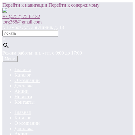
Перейти к навигации
Перейти к содержимому
+7 (4752) 75-62-82
torg368@gmail.com
г. Тамбов, ул. 3-я Линия, д. 18
×
Режим работы: пн. - пт. c 9:00 до 17:00
Меню
Главная
Каталог
О компании
Доставка
Акции
Новости
Контакты
Главная
Каталог
О компании
Доставка
Акции