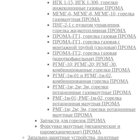
ИГК 1-15, ИГК 1-300, горелки
инжекционные газовые ПРОМА
МГМГ-6, МГМГ-8, МГМГ-10, горелка
газомазутная ПРОМА
ПНГ-2-1 с пультом управления,
горелка жидкотопливная ПРОМА
ПРОМА-ГГ1, горелка газовая ПРОМА
ПРОМА-ГГ1, горелка газовая с
монтажной трубой (сводовая) ПРОМА
ПРОМА-ГГ2, горелка газовая
(короткофакельная) ПРОМА
РГМГ-10; РГМГ-20; РГМГ-30,
комбинированные горелки ПРОМА
РГМГ-1м-01 и РГМГ-1м-02,
комбинированная горелка ПРОМА
РГМГ-1м; 2м; 3м, горелки
ротационные газомазутные ПРОМА
РМГ-1м-01; РМГ-1м-02, горелка
ротационная мазутная ПРОМА
РМГ-1м; 2м; 3м, горелки ротационные
мазутные ПРОМА
Запчасти для горелок ПРОМА
Форсунки мазутные (механические и
паромеханические) ПРОМА
Запально-защитные устройства, пилотные