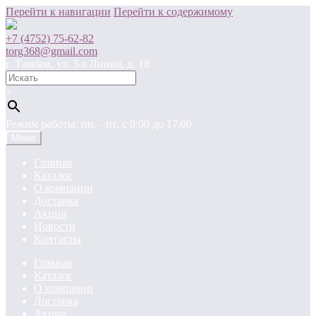
Перейти к навигации
Перейти к содержимому
+7 (4752) 75-62-82
torg368@gmail.com
г. Тамбов, ул. 3-я Линия, д. 18
×
Режим работы: пн. - пт. c 9:00 до 17:00
Меню
Главная
Каталог
О компании
Доставка
Акции
Новости
Контакты
Главная
Каталог
О компании
Доставка
Акции