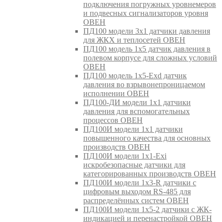
подключения погружных уровнемеров
и подвесных сигнализаторов уровня
ОВЕН
ПД100 модели 3х1 датчики давления
для ЖКХ и теплосетей ОВЕН
ПД100 модель 1х5 датчик давления в
полевом корпусе для сложных условий
ОВЕН
ПД100 модель 1х5-Exd датчик
давления во взрывонепроницаемом
исполнении ОВЕН
ПД100-ДИ модели 1х1 датчики
давления для вспомогательных
процессов ОВЕН
ПД100И модели 1х1 датчики
повышенного качества для основных
производств ОВЕН
ПД100И модели 1х1-Exi
искробезопасные датчики для
категорированных производств ОВЕН
ПД100И модели 1х3-R датчики с
цифровым выходом RS-485 для
распределённых систем ОВЕН
ПД100И модели 1х5-2 датчики с ЖК-
индикацией и перенастройкой ОВЕН