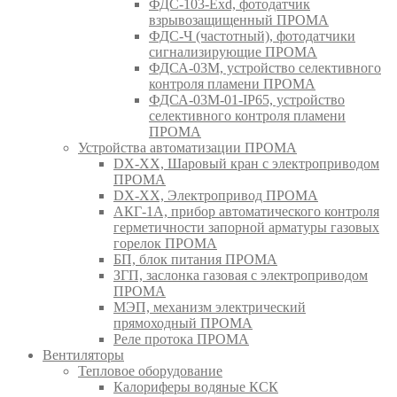
ФДС-103-Ехd, фотодатчик
взрывозащищенный ПРОМА
ФДС-Ч (частотный), фотодатчики
сигнализирующие ПРОМА
ФДСА-03М, устройство селективного
контроля пламени ПРОМА
ФДСА-03М-01-IP65, устройство
селективного контроля пламени
ПРОМА
Устройства автоматизации ПРОМА
DX-XX, Шаровый кран c электроприводом
ПРОМА
DX-XX, Электропривод ПРОМА
АКГ-1А, прибор автоматического контроля
герметичности запорной арматуры газовых
горелок ПРОМА
БП, блок питания ПРОМА
ЗГП, заслонка газовая с электроприводом
ПРОМА
МЭП, механизм электрический
прямоходный ПРОМА
Реле протока ПРОМА
Вентиляторы
Тепловое оборудование
Калориферы водяные КСК