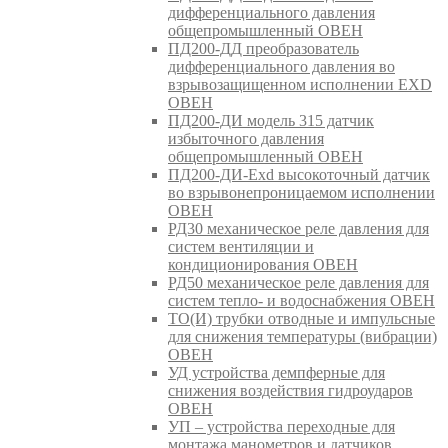
дифференциального давления
общепромышленный ОВЕН
ПД200-ДД преобразователь
дифференциального давления во
взрывозащищенном исполнении EXD
ОВЕН
ПД200-ДИ модель 315 датчик
избыточного давления
общепромышленный ОВЕН
ПД200-ДИ-Exd высокоточный датчик
во взрывонепроницаемом исполнении
ОВЕН
РД30 механическое реле давления для
систем вентиляции и
кондиционирования ОВЕН
РД50 механическое реле давления для
систем тепло- и водоснабжения ОВЕН
ТО(И) трубки отводные и импульсные
для снижения температуры (вибрации)
ОВЕН
УД устройства демпферные для
снижения воздействия гидроударов
ОВЕН
УП – устройства переходные для
монтажа манометров и датчиков