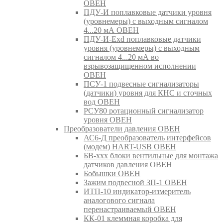
ОВЕН
ПДУ-И поплавковые датчики уровня
(уровнемеры) с выходным сигналом
4...20 мА ОВЕН
ПДУ-И-Exd поплавковые датчики
уровня (уровнемеры) с выходным
сигналом 4...20 мА во
взрывозащищенном исполнении
ОВЕН
ПСУ-1 подвесные сигнализаторы
(датчики) уровня для КНС и сточных
вод ОВЕН
РСУ80 ротационный сигнализатор
уровня ОВЕН
Преобразователи давления ОВЕН
АС6-Д преобразователь интерфейсов
(модем) HART-USB ОВЕН
БВ-ххх блоки вентильные для монтажа
датчиков давления ОВЕН
Бобышки ОВЕН
Зажим подвесной ЗП-1 ОВЕН
ИТП-10 индикатор-измеритель
аналогового сигнала
перенастраиваемый ОВЕН
КК-01 клеммная коробка для