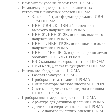
Измерители уровня, параметров ПРОМА
Комплектующие для запально-защитных
устройств и пилотных горелок ПРОМА
Запальный трансформатор розжига, ИВН-
ТРМ ПРОМА
ИВН, ИВН-2К, ИВН-24, источники
высокого напряжения ПРОМА
ИВН-01, ИВН-01-2К, источник высокого
напряжения ПРОМА
ИВН-ТР, ИВН-ТР-2К, источники высокого
напряжения ПРОМА
ИВН-ТР-1ExdIIBT5, взрывонепроницаемая
оболочка CCFE-3B ПРОМА
КЭГ, клапаны электромагнитные ПРОМА
СИ-03-220Д, свеча индукционная ПРОМА
Котельное оборудование ПРОМА
Газовая арматура ПРОМА
Приборы автоматизации ПРОМА
Сигнализаторы загазованности SEITRON
Система подачи легкого жидкого топлива -
СПЛЖТ ПРОМА
Приборы для измерения давления ПРОМА
Арматура для датчиков давления ПРОМА
Датчики и измерители давления ПРОМА
Аналоговый датчик давления ДДМ