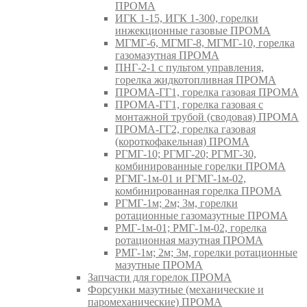
ПРОМА
ИГК 1-15, ИГК 1-300, горелки
инжекционные газовые ПРОМА
МГМГ-6, МГМГ-8, МГМГ-10, горелка
газомазутная ПРОМА
ПНГ-2-1 с пультом управления,
горелка жидкотопливная ПРОМА
ПРОМА-ГГ1, горелка газовая ПРОМА
ПРОМА-ГГ1, горелка газовая с
монтажной трубой (сводовая) ПРОМА
ПРОМА-ГГ2, горелка газовая
(короткофакельная) ПРОМА
РГМГ-10; РГМГ-20; РГМГ-30,
комбинированные горелки ПРОМА
РГМГ-1м-01 и РГМГ-1м-02,
комбинированная горелка ПРОМА
РГМГ-1м; 2м; 3м, горелки
ротационные газомазутные ПРОМА
РМГ-1м-01; РМГ-1м-02, горелка
ротационная мазутная ПРОМА
РМГ-1м; 2м; 3м, горелки ротационные
мазутные ПРОМА
Запчасти для горелок ПРОМА
Форсунки мазутные (механические и
паромеханические) ПРОМА