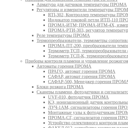
Арматура для датчиков температуры ПРОМА
Регуляторы и измерители температуры ПРО
RTI-302, Контроллер температуры ПР
Индикатор токовой петли ИТП-110 П
ПРОМА-ИТМ; ПРОМА-ИТМ-4Х, измери
ПРОМА-РТИ-303, регулятор температ
Реле температуры ПРОМА
Термопреобразователи, термометры сопрот
ПРОМА-ПТ-200, преобразователи тем
Термометр ТСП, термопреобразовател
Термометр ТСП-К, термопреобразоват
Приборы контроля пламени и управление розжиг
Автоматы горения ПРОМА
ПРАГО, автомат горения ПРОМА
САФАР, автомат горения ПРОМА
САФАР-500, Менеджер горения ПРОМ
Блоки розжига ПРОМА
Сканеры пламени, фотодатчики и сигнализа
UVF-010, фотодатчик ПРОМА
КЭ, ионизационный датчик контрольн
ЛУЧ-1АМ, сигнализаторы горения ПР
Монтажные узлы к фотодатчикам ПРО
ПРОМА-СГ, сигнализатор горения ПР
Устройство селективного контроля пл
ФАКЕЛ-012, устройство контроля пла