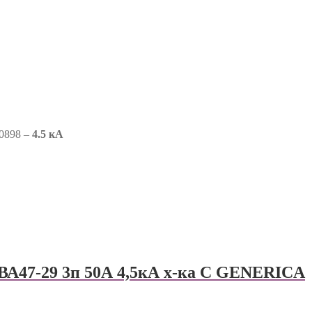
0898 –
4.5 кА
ВА47-29 3п 50А 4,5кА х-ка С GENERICА