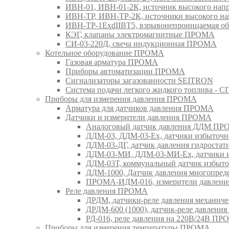
ИВН-01, ИВН-01-2К, источник высокого н
ИВН-ТР, ИВН-ТР-2К, источники высокого 
ИВН-ТР-1ExdIIBT5, взрывонепроницаемая 
КЭГ, клапаны электромагнитные ПРОМА
СИ-03-220Д, свеча индукционная ПРОМА
Котельное оборудование ПРОМА
Газовая арматура ПРОМА
Приборы автоматизации ПРОМА
Сигнализаторы загазованности SEITRON
Система подачи легкого жидкого топлива 
Приборы для измерения давления ПРОМА
Арматура для датчиков давления ПРОМА
Датчики и измерители давления ПРОМА
Аналоговый датчик давления ДДМ П
ДДМ-03, ДДМ-03-Ех, датчики избыточн
ДДМ-03-ДГ, датчик давления гидрост
ДДМ-03-МИ, ДДМ-03-МИ-Ех, датчики из
ДДМ-03Т, коммунальный датчик избыт
ДДМ-1000, Датчик давления многопр
ПРОМА-ИДМ-016, измерители давлен
Реле давления ПРОМА
ДРДМ, датчики-реле давления механи
ДРДМ-600 (1000), датчик-реле давлен
РД-016, реле давления на 220В/24В П
Приборы для измерения температуры ПРОМА