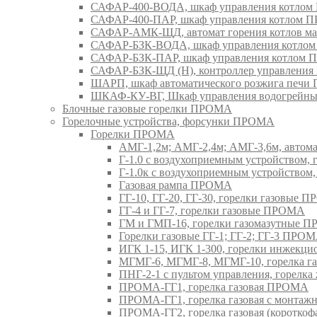
САФАР-400-ВОДА, шкаф управления котло
САФАР-400-ПАР, шкаф управления котлом
САФАР-АМК-ЩД, автомат горения котлов ма
САФАР-БЗК-ВОДА, шкаф управления котл
САФАР-БЗК-ПАР, шкаф управления котлом
САФАР-БЗК-ЩД (Н), контроллер управлени
ШАРП, шкаф автоматического розжига печ
ШКАФ-КУ-ВГ, Шкаф управления водогрейны
Блочные газовые горелки ПРОМА
Горелочные устройства, форсунки ПРОМА
Горелки ПРОМА
АМГ-1,2м; АМГ-2,4м; АМГ-3,6м, авто
Г-1.0 с воздухоприемным устройством,
Г-1.0к с воздухоприемным устройством
Газовая рампа ПРОМА
ГГ-10, ГГ-20, ГГ-30, горелки газовые 
ГГ-4 и ГГ-7, горелки газовые ПРОМА
ГМ и ГМП-16, горелки газомазутные 
Горелки газовые ГГ-1; ГГ-2; ГГ-3 ПРО
ИГК 1-15, ИГК 1-300, горелки инжекц
МГМГ-6, МГМГ-8, МГМГ-10, горелка г
ПНГ-2-1 с пультом управления, горел
ПРОМА-ГГ1, горелка газовая ПРОМА
ПРОМА-ГГ1, горелка газовая с монтаж
ПРОМА-ГГ2, горелка газовая (коротко