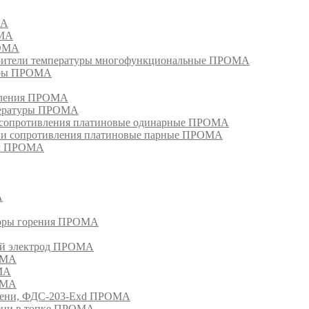
МА
ОМА
РОМА
тели температуры многофункциональные ПРОМА
уры ПРОМА
ивления ПРОМА
пературы ПРОМА
и сопротивления платиновые одинарные ПРОМА
ели сопротивления платиновые парные ПРОМА
ом ПРОМА
А
торы горения ПРОМА
ый электрод ПРОМА
ОМА
МА
ОМА
амени, ФДС-203-Exd ПРОМА
мени в топке ПРОМА