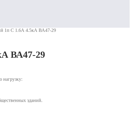
й 1п C 1.6А 4.5кА ВА47-29
кА ВА47-29
 нагрузку:
бщественных зданий.