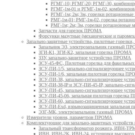
РГМГ-10; РГМГ-20; РГМГ-30, комбини
РГМГ-1м-01 и РГМГ-1м-02, комбиниро
РГМГ-1м; 2м; 3м, горелки ротационны
РМГ-1м-01; РМГ-1м-02, горелка ротац
РМГ-1м; 2м; 3м, горелки ротационные
Запчасти для горелок ПРОМА
Форсунки мазутные (механические и паром
Запально-защитные устройства, пилотные горел
Запальник ЭЗ, электрозапальник газовый П
ЗГИ-К1, ЗГИ-К2, запальная горелка ПРОМА
ЗЗУ, запально-защитное устройство ПРОМА
ЗСУ-45-ФС, Пилотная горелка для факельны
ЗСУ-ПИ-1/5, запально-сигнализирующее ус
ЗСУ-ПИ-1/6, запальная пилотная горелка П
ЗСУ-ПИ-38, запально-сигнализирующее уст
ЗСУ-ПИ-38-IP и ЗСУ-ПИ-45-IP, запально-си
ЗСУ-ПИ-45, запально-сигнализирующее уст
ЗСУ-ПИ-45-06, запальная пилотная горелка
ЗСУ-ПИ-60, запально-сигнализирующее уст
ЗСУ-ПИ-Exd, взрывозащищенная запальная 
ЭЗГ-МК, электрозапальник газовый ПРОМА
Измерители уровня, параметров ПРОМА
Комплектующие для запально-защитных устройст
Запальный трансформатор розжига, ИВН-Т
ИВН, ИВН-2К, ИВН-24, источники высоког