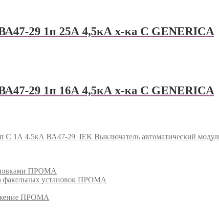
ВА47-29 1п 25А 4,5кА х-ка С GENERICА
ВА47-29 1п 16А 4,5кА х-ка С GENERICА
п C 1А 4.5кА ВА47-29
IEK Выключатель автоматический модул
тановками ПРОМА
га факельных установок ПРОМА
режение ПРОМА