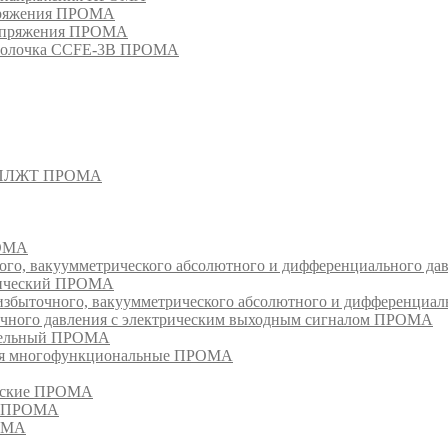
апряжения ПРОМА
напряжения ПРОМА
оболочка CCFE-3B ПРОМА
- СПЛЖТ ПРОМА
РОМА
ого, вакуумметрического абсолютного и дифференциального д
атический ПРОМА
быточного, вакуумметрического абсолютного и дифференциал
очного давления с электрическим выходным сигналом ПРОМА
едельный ПРОМА
ия многофункциональные ПРОМА
ческие ПРОМА
ия ПРОМА
РОМА