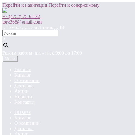
Перейти к навигации
Перейти к содержимому
+7 (4752) 75-62-82
torg368@gmail.com
г. Тамбов, ул. 3-я Линия, д. 18
×
Режим работы: пн. - пт. c 9:00 до 17:00
Меню
Главная
Каталог
О компании
Доставка
Акции
Новости
Контакты
Главная
Каталог
О компании
Доставка
Акции