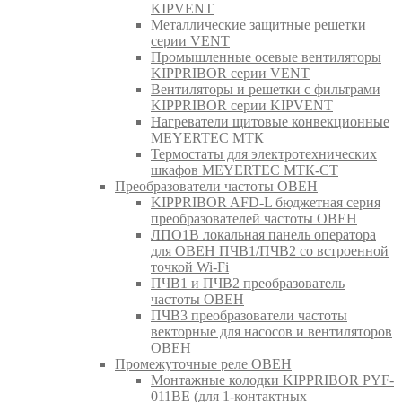
KIPVENT
Металлические защитные решетки
серии VENT
Промышленные осевые вентиляторы
KIPPRIBOR серии VENT
Вентиляторы и решетки с фильтрами
KIPPRIBOR серии KIPVENT
Нагреватели щитовые конвекционные
MEYERTEC МТК
Термостаты для электротехнических
шкафов MEYERTEC МТК-СТ
Преобразователи частоты ОВЕН
KIPPRIBOR AFD-L бюджетная серия
преобразователей частоты ОВЕН
ЛПО1В локальная панель оператора
для ОВЕН ПЧВ1/ПЧВ2 со встроенной
точкой Wi-Fi
ПЧВ1 и ПЧВ2 преобразователь
частоты ОВЕН
ПЧВ3 преобразователи частоты
векторные для насосов и вентиляторов
ОВЕН
Промежуточные реле ОВЕН
Монтажные колодки KIPPRIBOR PYF-
011BE (для 1-контактных