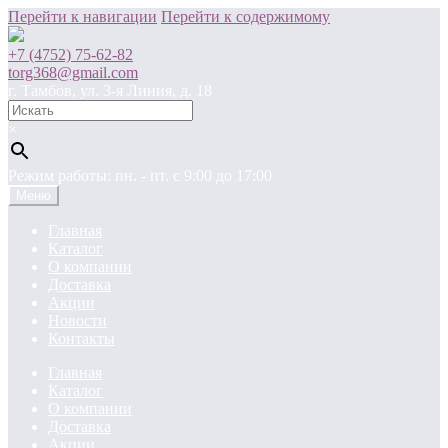
Перейти к навигации
Перейти к содержимому
+7 (4752) 75-62-82
torg368@gmail.com
г. Тамбов, ул. 3-я Линия, д. 18
×
Режим работы: пн. - пт. c 9:00 до 17:00
Меню
Главная
Каталог
О компании
Доставка
Акции
Новости
Контакты
Главная
Каталог
О компании
Доставка
Акции