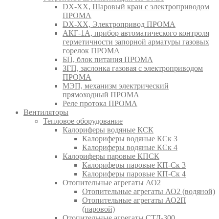
DX-XX, Шаровый кран c электроприводом
ПРОМА
DX-XX, Электропривод ПРОМА
АКГ-1А, прибор автоматического контроля
герметичности запорной арматуры газовых
горелок ПРОМА
БП, блок питания ПРОМА
ЗГП, заслонка газовая с электроприводом
ПРОМА
МЭП, механизм электрический
прямоходный ПРОМА
Реле протока ПРОМА
Вентиляторы
Тепловое оборудование
Калориферы водяные КСК
Калориферы водяные КСк 3
Калориферы водяные КСк 4
Калориферы паровые КПСК
Калориферы паровые КП-Ск 3
Калориферы паровые КП-Ск 4
Отопительные агрегаты АО2
Отопительные агрегаты АО2 (водяной)
Отопительные агрегаты АО2П
(паровой)
Отопительные агрегаты СТД-300