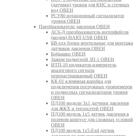
(датчики) уровня для КНС и сточных
вод ОВЕН
РСУ80 ротационный сигнализатор
уровня ОВЕН
Преобразователи давления ОВЕН
АС6-Д преобразователь интерфейсов
(модем) HART-USB ОВЕН
БВ-ххх блоки вентильные для монтажа
датчиков давления ОВЕН
Бобышки ОВЕН
Зажим подвесной ЗП-1 ОВЕН
ИТП-10 индикатор-измеритель
аналогового сигнала
перенастраиваемый ОВЕН
КК-01 клеммная коробка для
подключения погружных уровнемеров
и подвесных сигнализаторов уровня
ОВЕН
ПД100 модели 3х1 датчики давления
для ЖКХ и теплосетей ОВЕН
ПД100 модель 1х5 датчик давления в
полевом корпусе для сложных условий
ОВЕН
ПД100 модель 1х5-Exd датчик
давления во взрывонепроницаемом