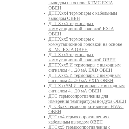
выводом на основе КТМС EXIA
ОВЕН
ДТПХхх4 термопары с кабельным
выводом ОВЕН
ДТПХхх5 термопары с
коммутационной головкой EXIA
ОВЕН
ДТПХхх5 термопары с
коммутационной головкой на основе
КТМС EXIA ОВЕН
ДТПХхх5 термопары с
коммутационной головкой ОВЕН
ДТПХхх5.И термопары с выходным
сигналом 4…20 мА EXD ОВЕН
ДТПХхх5.И термопары с выходным
сигналом 4…20 мА EXIA ОВЕН
ДТПХхх5М.И термопары с выходным
сигналом 4…20 мА ОВЕН
ДТС термосопротивления для
измерения температуры воздуха ОВЕН
ДТС3ххх термосопротивления HVAC
ОВЕН
ДТСхх4 термосопротивления с
кабельным выводом ОВЕН
ДТСхх5 термосопротивления с