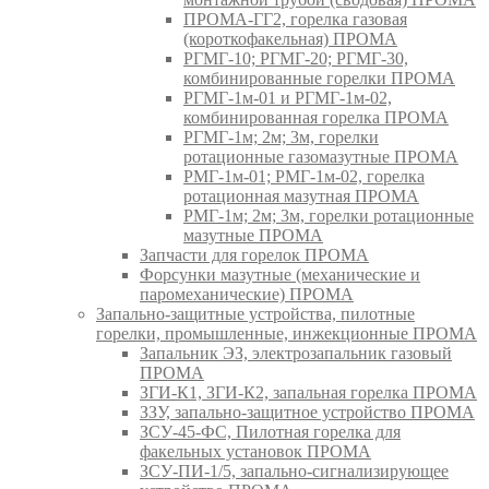
ПРОМА-ГГ2, горелка газовая
(короткофакельная) ПРОМА
РГМГ-10; РГМГ-20; РГМГ-30,
комбинированные горелки ПРОМА
РГМГ-1м-01 и РГМГ-1м-02,
комбинированная горелка ПРОМА
РГМГ-1м; 2м; 3м, горелки
ротационные газомазутные ПРОМА
РМГ-1м-01; РМГ-1м-02, горелка
ротационная мазутная ПРОМА
РМГ-1м; 2м; 3м, горелки ротационные
мазутные ПРОМА
Запчасти для горелок ПРОМА
Форсунки мазутные (механические и
паромеханические) ПРОМА
Запально-защитные устройства, пилотные
горелки, промышленные, инжекционные ПРОМА
Запальник ЭЗ, электрозапальник газовый
ПРОМА
ЗГИ-К1, ЗГИ-К2, запальная горелка ПРОМА
ЗЗУ, запально-защитное устройство ПРОМА
ЗСУ-45-ФС, Пилотная горелка для
факельных установок ПРОМА
ЗСУ-ПИ-1/5, запально-сигнализирующее