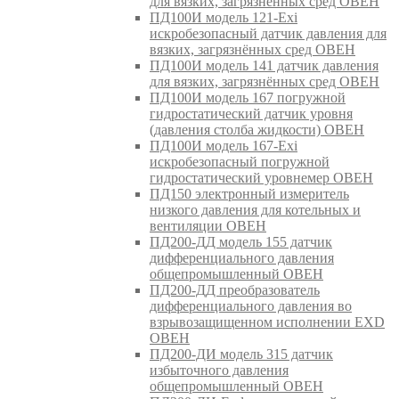
для вязких, загрязнённых сред ОВЕН
ПД100И модель 121-Exi
искробезопасный датчик давления для
вязких, загрязнённых сред ОВЕН
ПД100И модель 141 датчик давления
для вязких, загрязнённых сред ОВЕН
ПД100И модель 167 погружной
гидростатический датчик уровня
(давления столба жидкости) ОВЕН
ПД100И модель 167-Exi
искробезопасный погружной
гидростатический уровнемер ОВЕН
ПД150 электронный измеритель
низкого давления для котельных и
вентиляции ОВЕН
ПД200-ДД модель 155 датчик
дифференциального давления
общепромышленный ОВЕН
ПД200-ДД преобразователь
дифференциального давления во
взрывозащищенном исполнении EXD
ОВЕН
ПД200-ДИ модель 315 датчик
избыточного давления
общепромышленный ОВЕН