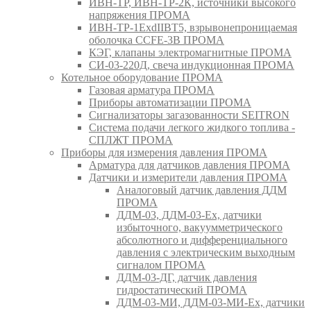
ИВН-ТР, ИВН-ТР-2К, источники высокого
напряжения ПРОМА
ИВН-ТР-1ExdIIBT5, взрывонепроницаемая
оболочка CCFE-3B ПРОМА
КЭГ, клапаны электромагнитные ПРОМА
СИ-03-220Д, свеча индукционная ПРОМА
Котельное оборудование ПРОМА
Газовая арматура ПРОМА
Приборы автоматизации ПРОМА
Сигнализаторы загазованности SEITRON
Система подачи легкого жидкого топлива -
СПЛЖТ ПРОМА
Приборы для измерения давления ПРОМА
Арматура для датчиков давления ПРОМА
Датчики и измерители давления ПРОМА
Аналоговый датчик давления ДДМ
ПРОМА
ДДМ-03, ДДМ-03-Ех, датчики
избыточного, вакуумметрического
абсолютного и дифференциального
давления с электрическим выходным
сигналом ПРОМА
ДДМ-03-ДГ, датчик давления
гидростатический ПРОМА
ДДМ-03-МИ, ДДМ-03-МИ-Ех, датчики