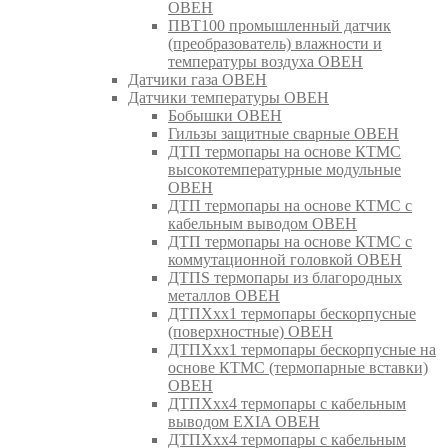
ОВЕН
ПВТ100 промышленный датчик
(преобразователь) влажности и
температуры воздуха ОВЕН
Датчики газа ОВЕН
Датчики температуры ОВЕН
Бобышки ОВЕН
Гильзы защитные сварные ОВЕН
ДТП термопары на основе КТМС
высокотемпературные модульные
ОВЕН
ДТП термопары на основе КТМС с
кабельным выводом ОВЕН
ДТП термопары на основе КТМС с
коммутационной головкой ОВЕН
ДТПS термопары из благородных
металлов ОВЕН
ДТПХхх1 термопары бескорпусные
(поверхностные) ОВЕН
ДТПХхх1 термопары бескорпусные на
основе КТМС (термопарные вставки)
ОВЕН
ДТПХхх4 термопары с кабельным
выводом EXIA ОВЕН
ДТПХхх4 термопары с кабельным