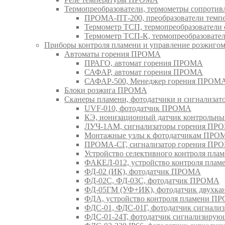
Термопреобразователи, термометры сопрот
ПРОМА-ПТ-200, преобразователи тем
Термометр ТСП, термопреобразовател
Термометр ТСП-К, термопреобразоват
Приборы контроля пламени и управление розжиг
Автоматы горения ПРОМА
ПРАГО, автомат горения ПРОМА
САФАР, автомат горения ПРОМА
САФАР-500, Менеджер горения ПРОМ
Блоки розжига ПРОМА
Сканеры пламени, фотодатчики и сигнализа
UVF-010, фотодатчик ПРОМА
КЭ, ионизационный датчик контрольн
ЛУЧ-1АМ, сигнализаторы горения ПР
Монтажные узлы к фотодатчикам ПРО
ПРОМА-СГ, сигнализатор горения ПР
Устройство селективного контроля пл
ФАКЕЛ-012, устройство контроля пла
ФД-02 (ИК), фотодатчик ПРОМА
ФД-02С, ФД-03С, фотодатчик ПРОМА
ФД-05ГМ (УФ+ИК), фотодатчик двухк
ФДА, устройство контроля пламени П
ФДС-01, ФДС-01Г, фотодатчик сигна
ФДС-01-24Т, фотодатчик сигнализир