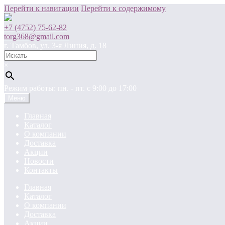
Перейти к навигации
Перейти к содержимому
+7 (4752) 75-62-82
torg368@gmail.com
г. Тамбов, ул. 3-я Линия, д. 18
×
Режим работы: пн. - пт. c 9:00 до 17:00
Меню
Главная
Каталог
О компании
Доставка
Акции
Новости
Контакты
Главная
Каталог
О компании
Доставка
Акции