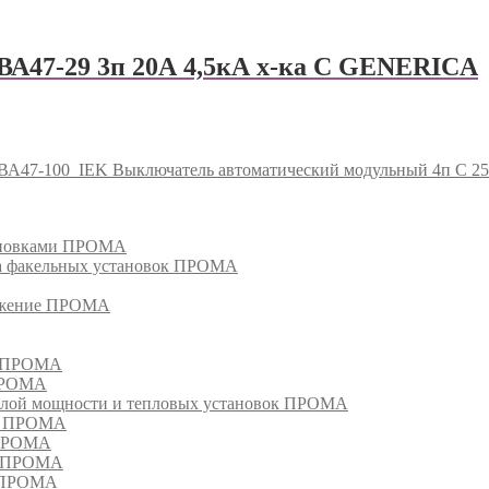
ВА47-29 3п 20А 4,5кА х-ка С GENERICА
 ВА47-100
IEK Выключатель автоматический модульный 4п C 2
тановками ПРОМА
га факельных установок ПРОМА
режение ПРОМА
м ПРОМА
 ПРОМА
лой мощности и тепловых установок ПРОМА
ом ПРОМА
 ПРОМА
я ПРОМА
и ПРОМА