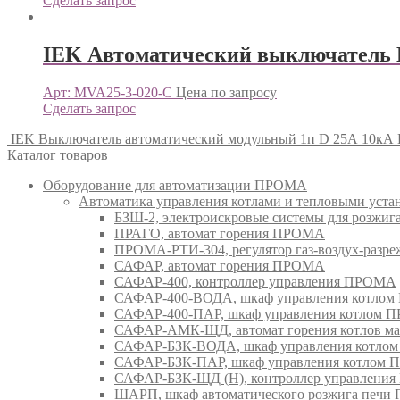
Сделать запрос
IEK Автоматический выключатель 
Арт: MVA25-3-020-C
Цена по запросу
Сделать запрос
IEK Выключатель автоматический модульный 1п D 25А 10кА
Каталог товаров
Оборудование для автоматизации ПРОМА
Автоматика управления котлами и тепловыми ус
БЗШ-2, электроискровые системы для розжи
ПРАГО, автомат горения ПРОМА
ПРОМА-РТИ-304, регулятор газ-воздух-раз
САФАР, автомат горения ПРОМА
САФАР-400, контроллер управления ПРОМА
САФАР-400-ВОДА, шкаф управления котло
САФАР-400-ПАР, шкаф управления котлом
САФАР-АМК-ЩД, автомат горения котлов ма
САФАР-БЗК-ВОДА, шкаф управления котл
САФАР-БЗК-ПАР, шкаф управления котлом
САФАР-БЗК-ЩД (Н), контроллер управлени
ШАРП, шкаф автоматического розжига печ