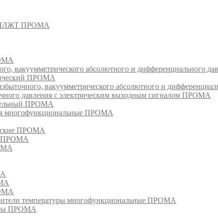
- СПЛЖТ ПРОМА
РОМА
ого, вакуумметрического абсолютного и дифференциального д
атический ПРОМА
быточного, вакуумметрического абсолютного и дифференциал
очного давления с электрическим выходным сигналом ПРОМА
едельный ПРОМА
ия многофункциональные ПРОМА
ческие ПРОМА
ия ПРОМА
РОМА
МА
ОМА
РОМА
тели температуры многофункциональные ПРОМА
уры ПРОМА