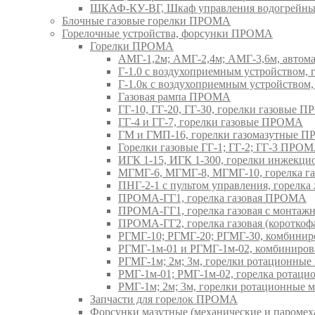
ШКАФ-КУ-ВГ, Шкаф управления водогрейны
Блочные газовые горелки ПРОМА
Горелочные устройства, форсунки ПРОМА
Горелки ПРОМА
АМГ-1,2м; АМГ-2,4м; АМГ-3,6м, авто
Г-1.0 с воздухоприемным устройством,
Г-1.0к с воздухоприемным устройством
Газовая рампа ПРОМА
ГГ-10, ГГ-20, ГГ-30, горелки газовые 
ГГ-4 и ГГ-7, горелки газовые ПРОМА
ГМ и ГМП-16, горелки газомазутные 
Горелки газовые ГГ-1; ГГ-2; ГГ-3 ПРО
ИГК 1-15, ИГК 1-300, горелки инжекц
МГМГ-6, МГМГ-8, МГМГ-10, горелка г
ПНГ-2-1 с пультом управления, горел
ПРОМА-ГГ1, горелка газовая ПРОМА
ПРОМА-ГГ1, горелка газовая с монтаж
ПРОМА-ГГ2, горелка газовая (коротко
РГМГ-10; РГМГ-20; РГМГ-30, комбини
РГМГ-1м-01 и РГМГ-1м-02, комбиниро
РГМГ-1м; 2м; 3м, горелки ротационны
РМГ-1м-01; РМГ-1м-02, горелка ротац
РМГ-1м; 2м; 3м, горелки ротационные
Запчасти для горелок ПРОМА
Форсунки мазутные (механические и паром