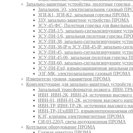
Запально-защитные устройства, пилотные горел
Запальник ЭЗ, электрозапальник газовый П
ЗГИ-К1, ЗГИ-К2, запальная горелка ПРОМА
ЗЗУ, запально-защитное устройство ПРОМА
ЗСУ-45-ФС, Пилотная горелка для факельны
ЗСУ-ПИ-1/5, запально-сигнализирующее ус
ЗСУ-ПИ-1/6, запальная пилотная горелка П
ЗСУ-ПИ-38, запально-сигнализирующее уст
ЗСУ-ПИ-38-IP и ЗСУ-ПИ-45-IP, запально-си
ЗСУ-ПИ-45, запально-сигнализирующее уст
ЗСУ-ПИ-45-06, запальная пилотная горелка
ЗСУ-ПИ-60, запально-сигнализирующее уст
ЗСУ-ПИ-Exd, взрывозащищенная запальная 
ЭЗГ-МК, электрозапальник газовый ПРОМА
Измерители уровня, параметров ПРОМА
Комплектующие для запально-защитных устройст
Запальный трансформатор розжига, ИВН-Т
ИВН, ИВН-2К, ИВН-24, источники высоког
ИВН-01, ИВН-01-2К, источник высокого н
ИВН-ТР, ИВН-ТР-2К, источники высокого 
ИВН-ТР-1ExdIIBT5, взрывонепроницаемая 
КЭГ, клапаны электромагнитные ПРОМА
СИ-03-220Д, свеча индукционная ПРОМА
Котельное оборудование ПРОМА
Газовая арматура ПРОМА