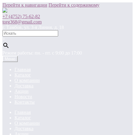
Перейти к навигации
Перейти к содержимому
+7 (4752) 75-62-82
torg368@gmail.com
г. Тамбов, ул. 3-я Линия, д. 18
×
Режим работы: пн. - пт. c 9:00 до 17:00
Меню
Главная
Каталог
О компании
Доставка
Акции
Новости
Контакты
Главная
Каталог
О компании
Доставка
Акции