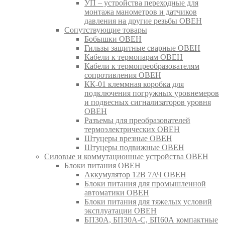
УП – устройства переходные для
монтажа манометров и датчиков
давления на другие резьбы ОВЕН
Сопутствующие товары
Бобышки ОВЕН
Гильзы защитные сварные ОВЕН
Кабели к термопарам ОВЕН
Кабели к термопреобразователям
сопротивления ОВЕН
КК-01 клеммная коробка для
подключения погружных уровнемеров
и подвесных сигнализаторов уровня
ОВЕН
Разъемы для преобразователей
термоэлектрических ОВЕН
Штуцеры врезные ОВЕН
Штуцеры подвижные ОВЕН
Силовые и коммутационные устройства ОВЕН
Блоки питания ОВЕН
Аккумулятор 12В 7АЧ ОВЕН
Блоки питания для промышленной
автоматики ОВЕН
Блоки питания для тяжелых условий
эксплуатации ОВЕН
БП30А, БП30А-С, БП60А компактные