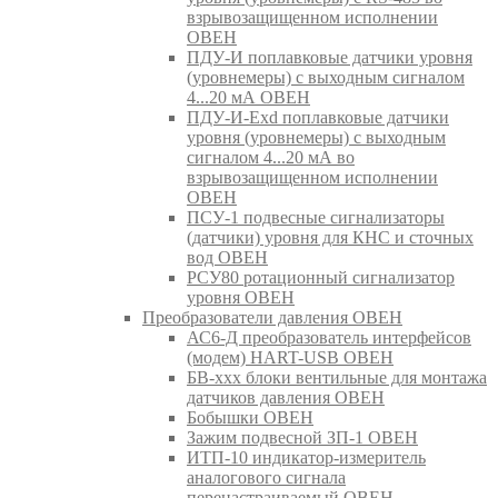
взрывозащищенном исполнении
ОВЕН
ПДУ-И поплавковые датчики уровня
(уровнемеры) с выходным сигналом
4...20 мА ОВЕН
ПДУ-И-Exd поплавковые датчики
уровня (уровнемеры) с выходным
сигналом 4...20 мА во
взрывозащищенном исполнении
ОВЕН
ПСУ-1 подвесные сигнализаторы
(датчики) уровня для КНС и сточных
вод ОВЕН
РСУ80 ротационный сигнализатор
уровня ОВЕН
Преобразователи давления ОВЕН
АС6-Д преобразователь интерфейсов
(модем) HART-USB ОВЕН
БВ-ххх блоки вентильные для монтажа
датчиков давления ОВЕН
Бобышки ОВЕН
Зажим подвесной ЗП-1 ОВЕН
ИТП-10 индикатор-измеритель
аналогового сигнала
перенастраиваемый ОВЕН