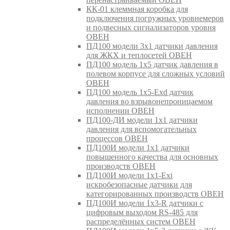
КК-01 клеммная коробка для
подключения погружных уровнемеров
и подвесных сигнализаторов уровня
ОВЕН
ПД100 модели 3х1 датчики давления
для ЖКХ и теплосетей ОВЕН
ПД100 модель 1х5 датчик давления в
полевом корпусе для сложных условий
ОВЕН
ПД100 модель 1х5-Exd датчик
давления во взрывонепроницаемом
исполнении ОВЕН
ПД100-ДИ модели 1х1 датчики
давления для вспомогательных
процессов ОВЕН
ПД100И модели 1х1 датчики
повышенного качества для основных
производств ОВЕН
ПД100И модели 1х1-Exi
искробезопасные датчики для
категорированных производств ОВЕН
ПД100И модели 1х3-R датчики с
цифровым выходом RS-485 для
распределённых систем ОВЕН