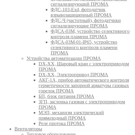
сигнализирующий ПРОМА
ФДС-103-Ехd, фотодатчик
взрывозащищенный ПРОМА
ФДС-Ч (частотный), фотодатчики
сигнализирующие ПРОМА
ФДСА-03М, устройство селективного
контроля пламени ПРОМА
ФДСА-03М-01-IP65, устройство
селективного контроля пламени
ПРОМА
Устройства автоматизации ПРОМА
DX-XX, Шаровый кран c электроприводом
ПРОМА
DX-XX, Электропривод ПРОМА
АКГ-1А, прибор автоматического контроля
герметичности запорной арматуры газовых
горелок ПРОМА
БП, блок питания ПРОМА
ЗГП, заслонка газовая с электроприводом
ПРОМА
МЭП, механизм электрический
прямоходный ПРОМА
Реле протока ПРОМА
Вентиляторы
Тепловое оборудование