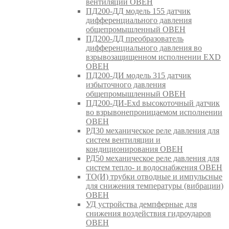
вентиляции ОВЕН
ПД200-ДД модель 155 датчик
дифференциального давления
общепромышленный ОВЕН
ПД200-ДД преобразователь
дифференциального давления во
взрывозащищенном исполнении EXD
ОВЕН
ПД200-ДИ модель 315 датчик
избыточного давления
общепромышленный ОВЕН
ПД200-ДИ-Exd высокоточный датчик
во взрывонепроницаемом исполнении
ОВЕН
РД30 механическое реле давления для
систем вентиляции и
кондиционирования ОВЕН
РД50 механическое реле давления для
систем тепло- и водоснабжения ОВЕН
ТО(И) трубки отводные и импульсные
для снижения температуры (вибрации)
ОВЕН
УД устройства демпферные для
снижения воздействия гидроударов
ОВЕН