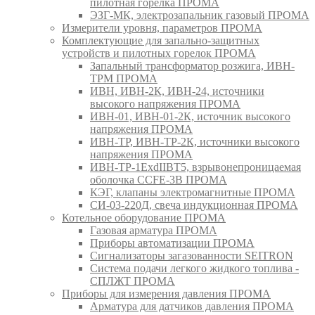
пилотная горелка ПРОМА
ЭЗГ-МК, электрозапальник газовый ПРОМА
Измерители уровня, параметров ПРОМА
Комплектующие для запально-защитных
устройств и пилотных горелок ПРОМА
Запальный трансформатор розжига, ИВН-
ТРМ ПРОМА
ИВН, ИВН-2К, ИВН-24, источники
высокого напряжения ПРОМА
ИВН-01, ИВН-01-2К, источник высокого
напряжения ПРОМА
ИВН-ТР, ИВН-ТР-2К, источники высокого
напряжения ПРОМА
ИВН-ТР-1ExdIIBT5, взрывонепроницаемая
оболочка CCFE-3B ПРОМА
КЭГ, клапаны электромагнитные ПРОМА
СИ-03-220Д, свеча индукционная ПРОМА
Котельное оборудование ПРОМА
Газовая арматура ПРОМА
Приборы автоматизации ПРОМА
Сигнализаторы загазованности SEITRON
Система подачи легкого жидкого топлива -
СПЛЖТ ПРОМА
Приборы для измерения давления ПРОМА
Арматура для датчиков давления ПРОМА