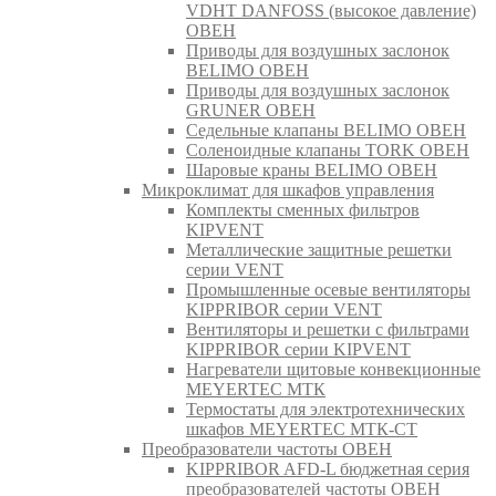
VDHT DANFOSS (высокое давление)
ОВЕН
Приводы для воздушных заслонок
BELIMO ОВЕН
Приводы для воздушных заслонок
GRUNER ОВЕН
Седельные клапаны BELIMO ОВЕН
Соленоидные клапаны TORK ОВЕН
Шаровые краны BELIMO ОВЕН
Микроклимат для шкафов управления
Комплекты сменных фильтров
KIPVENT
Металлические защитные решетки
серии VENT
Промышленные осевые вентиляторы
KIPPRIBOR серии VENT
Вентиляторы и решетки с фильтрами
KIPPRIBOR серии KIPVENT
Нагреватели щитовые конвекционные
MEYERTEC МТК
Термостаты для электротехнических
шкафов MEYERTEC МТК-СТ
Преобразователи частоты ОВЕН
KIPPRIBOR AFD-L бюджетная серия
преобразователей частоты ОВЕН