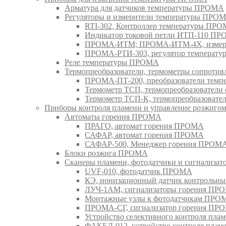
Арматура для датчиков температуры ПРОМА
Регуляторы и измерители температуры ПРО
RTI-302, Контроллер температуры ПР
Индикатор токовой петли ИТП-110 П
ПРОМА-ИТМ; ПРОМА-ИТМ-4Х, измери
ПРОМА-РТИ-303, регулятор температ
Реле температуры ПРОМА
Термопреобразователи, термометры сопрот
ПРОМА-ПТ-200, преобразователи тем
Термометр ТСП, термопреобразовател
Термометр ТСП-К, термопреобразоват
Приборы контроля пламени и управление розжиг
Автоматы горения ПРОМА
ПРАГО, автомат горения ПРОМА
САФАР, автомат горения ПРОМА
САФАР-500, Менеджер горения ПРОМ
Блоки розжига ПРОМА
Сканеры пламени, фотодатчики и сигнализа
UVF-010, фотодатчик ПРОМА
КЭ, ионизационный датчик контрольн
ЛУЧ-1АМ, сигнализаторы горения ПР
Монтажные узлы к фотодатчикам ПРО
ПРОМА-СГ, сигнализатор горения ПР
Устройство селективного контроля пл
ФАКЕЛ-012, устройство контроля пла