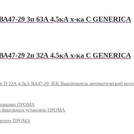
ВА47-29 3п 63А 4,5кА х-ка С GENERICА
ВА47-29 2п 32А 4,5кА х-ка С GENERICА
п D 32А 4.5кА ВА47-29
IEK Выключатель автоматический моду
тановками ПРОМА
га факельных установок ПРОМА
режение ПРОМА