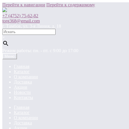
Перейти к навигации
Перейти к содержимому
+7 (4752) 75-62-82
torg368@gmail.com
г. Тамбов, ул. 3-я Линия, д. 18
×
Режим работы: пн. - пт. c 9:00 до 17:00
Меню
Главная
Каталог
О компании
Доставка
Акции
Новости
Контакты
Главная
Каталог
О компании
Доставка
Акции