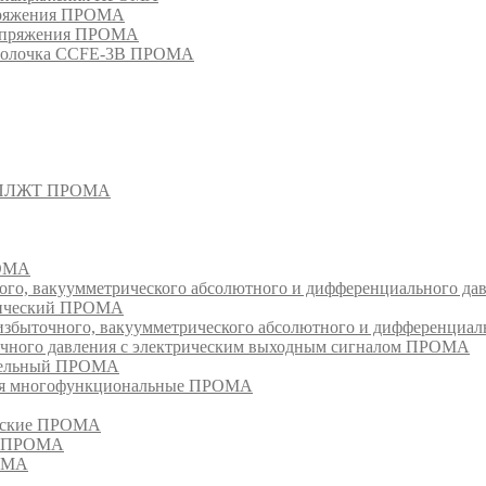
апряжения ПРОМА
напряжения ПРОМА
оболочка CCFE-3B ПРОМА
- СПЛЖТ ПРОМА
РОМА
ого, вакуумметрического абсолютного и дифференциального д
атический ПРОМА
быточного, вакуумметрического абсолютного и дифференциал
очного давления с электрическим выходным сигналом ПРОМА
едельный ПРОМА
ия многофункциональные ПРОМА
ческие ПРОМА
ия ПРОМА
РОМА