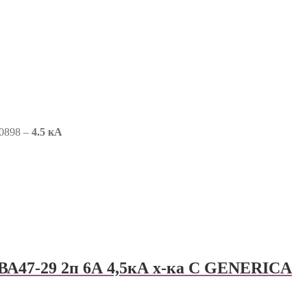
0898 –
4.5 кА
ВА47-29 2п 6А 4,5кА х-ка С GENERICА