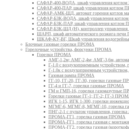
САФАР-400-ВОДА, шкаф управления котло
САФАР-400-ПАР, шкаф управления котлом
САФАР-АМК-ЩД, автомат горения котлов ма
САФАР-БЗК-ВОДА, шкаф управления котл
САФАР-БЗК-ПАР, шкаф управления котлом
САФАР-БЗК-ЩД (Н), контроллер управлени
ШАРП, шкаф автоматического розжига печ
ШКАФ-КУ-ВГ, Шкаф управления водогрейны
Блочные газовые горелки ПРОМА
Горелочные устройства, форсунки ПРОМА
Горелки ПРОМА
АМГ-1,2м; АМГ-2,4м; АМГ-3,6м, авто
Г-1.0 с воздухоприемным устройством,
Г-1.0к с воздухоприемным устройством
Газовая рампа ПРОМА
ГГ-10, ГГ-20, ГГ-30, горелки газовые 
ГГ-4 и ГГ-7, горелки газовые ПРОМА
ГМ и ГМП-16, горелки газомазутные 
Горелки газовые ГГ-1; ГГ-2; ГГ-3 ПРО
ИГК 1-15, ИГК 1-300, горелки инжекц
МГМГ-6, МГМГ-8, МГМГ-10, горелка г
ПНГ-2-1 с пультом управления, горел
ПРОМА-ГГ1, горелка газовая ПРОМА
ПРОМА-ГГ1, горелка газовая с монтаж
ПРОМА-ГГ2, горелка газовая (коротко