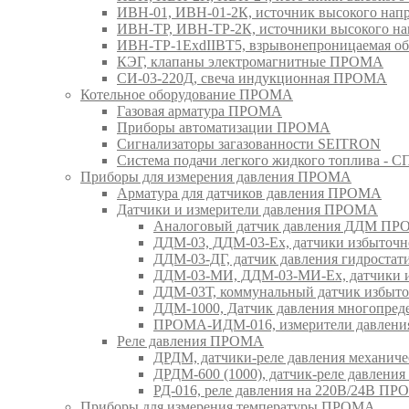
ИВН-01, ИВН-01-2К, источник высокого н
ИВН-ТР, ИВН-ТР-2К, источники высокого 
ИВН-ТР-1ExdIIBT5, взрывонепроницаемая 
КЭГ, клапаны электромагнитные ПРОМА
СИ-03-220Д, свеча индукционная ПРОМА
Котельное оборудование ПРОМА
Газовая арматура ПРОМА
Приборы автоматизации ПРОМА
Сигнализаторы загазованности SEITRON
Система подачи легкого жидкого топлива 
Приборы для измерения давления ПРОМА
Арматура для датчиков давления ПРОМА
Датчики и измерители давления ПРОМА
Аналоговый датчик давления ДДМ П
ДДМ-03, ДДМ-03-Ех, датчики избыточн
ДДМ-03-ДГ, датчик давления гидрост
ДДМ-03-МИ, ДДМ-03-МИ-Ех, датчики из
ДДМ-03Т, коммунальный датчик избыт
ДДМ-1000, Датчик давления многопр
ПРОМА-ИДМ-016, измерители давлен
Реле давления ПРОМА
ДРДМ, датчики-реле давления механи
ДРДМ-600 (1000), датчик-реле давлен
РД-016, реле давления на 220В/24В П
Приборы для измерения температуры ПРОМА