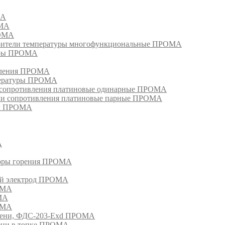
МА
ОМА
РОМА
тели температуры многофункциональные ПРОМА
уры ПРОМА
ивления ПРОМА
пературы ПРОМА
и сопротивления платиновые одинарные ПРОМА
ели сопротивления платиновые парные ПРОМА
ом ПРОМА
А
торы горения ПРОМА
ый электрод ПРОМА
ОМА
МА
ОМА
амени, ФДС-203-Exd ПРОМА
мени в топке ПРОМА