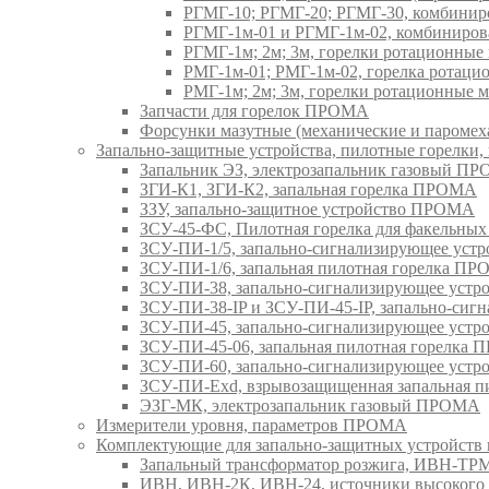
РГМГ-10; РГМГ-20; РГМГ-30, комбини
РГМГ-1м-01 и РГМГ-1м-02, комбиниро
РГМГ-1м; 2м; 3м, горелки ротационны
РМГ-1м-01; РМГ-1м-02, горелка ротац
РМГ-1м; 2м; 3м, горелки ротационные
Запчасти для горелок ПРОМА
Форсунки мазутные (механические и паром
Запально-защитные устройства, пилотные горел
Запальник ЭЗ, электрозапальник газовый П
ЗГИ-К1, ЗГИ-К2, запальная горелка ПРОМА
ЗЗУ, запально-защитное устройство ПРОМА
ЗСУ-45-ФС, Пилотная горелка для факельны
ЗСУ-ПИ-1/5, запально-сигнализирующее ус
ЗСУ-ПИ-1/6, запальная пилотная горелка П
ЗСУ-ПИ-38, запально-сигнализирующее уст
ЗСУ-ПИ-38-IP и ЗСУ-ПИ-45-IP, запально-си
ЗСУ-ПИ-45, запально-сигнализирующее уст
ЗСУ-ПИ-45-06, запальная пилотная горелка
ЗСУ-ПИ-60, запально-сигнализирующее уст
ЗСУ-ПИ-Exd, взрывозащищенная запальная 
ЭЗГ-МК, электрозапальник газовый ПРОМА
Измерители уровня, параметров ПРОМА
Комплектующие для запально-защитных устройст
Запальный трансформатор розжига, ИВН-Т
ИВН, ИВН-2К, ИВН-24, источники высоког