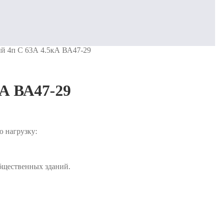
й 4п C 63А 4.5кА ВА47-29
А ВА47-29
 нагрузку:
бщественных зданий.