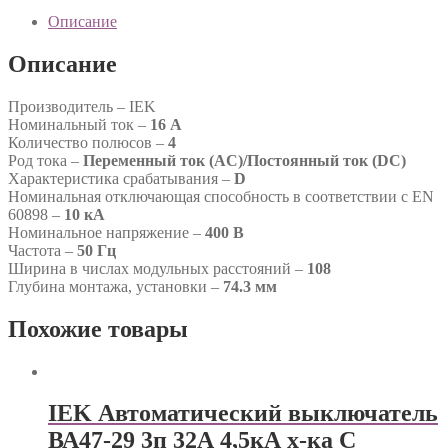
Описание
Описание
Производитель – IEK
Номинальный ток –
16 А
Количество полюсов –
4
Род тока –
Переменный ток (AC)/Постоянный ток (DC)
Характеристика срабатывания –
D
Номинальная отключающая способность в соответствии с EN
60898 –
10 кА
Номинальное напряжение –
400 В
Частота –
50 Гц
Ширина в числах модульных расстояний –
108
Глубина монтажа, установки –
74.3 мм
Похожие товары
IEK Автоматический выключатель
ВА47-29 3п 32А 4,5кА х-ка С