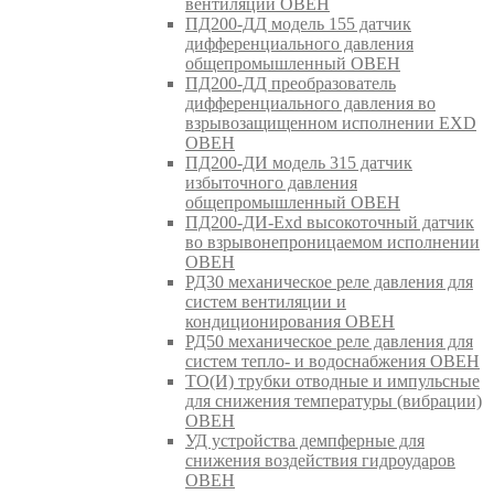
вентиляции ОВЕН
ПД200-ДД модель 155 датчик
дифференциального давления
общепромышленный ОВЕН
ПД200-ДД преобразователь
дифференциального давления во
взрывозащищенном исполнении EXD
ОВЕН
ПД200-ДИ модель 315 датчик
избыточного давления
общепромышленный ОВЕН
ПД200-ДИ-Exd высокоточный датчик
во взрывонепроницаемом исполнении
ОВЕН
РД30 механическое реле давления для
систем вентиляции и
кондиционирования ОВЕН
РД50 механическое реле давления для
систем тепло- и водоснабжения ОВЕН
ТО(И) трубки отводные и импульсные
для снижения температуры (вибрации)
ОВЕН
УД устройства демпферные для
снижения воздействия гидроударов
ОВЕН