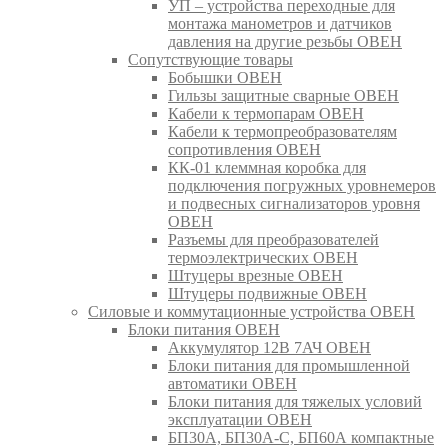
УП – устройства переходные для
монтажа манометров и датчиков
давления на другие резьбы ОВЕН
Сопутствующие товары
Бобышки ОВЕН
Гильзы защитные сварные ОВЕН
Кабели к термопарам ОВЕН
Кабели к термопреобразователям
сопротивления ОВЕН
КК-01 клеммная коробка для
подключения погружных уровнемеров
и подвесных сигнализаторов уровня
ОВЕН
Разъемы для преобразователей
термоэлектрических ОВЕН
Штуцеры врезные ОВЕН
Штуцеры подвижные ОВЕН
Силовые и коммутационные устройства ОВЕН
Блоки питания ОВЕН
Аккумулятор 12В 7АЧ ОВЕН
Блоки питания для промышленной
автоматики ОВЕН
Блоки питания для тяжелых условий
эксплуатации ОВЕН
БП30А, БП30А-С, БП60А компактные