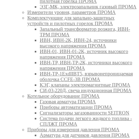
пилотная горелка ПРОМА
ЭЗГ-МК, электрозапальник газовый ПРОМА
Измерители уровня, параметров ПРОМА
Комплектующие для запально-защитных
устройств и пилотных горелок ПРОМА
Запальный трансформатор розжига, ИВН-
ТРМ ПРОМА
ИВН, ИВН-2К, ИВН-24, источники
высокого напряжения ПРОМА
ИВН-01, ИВН-01-2К, источник высокого
напряжения ПРОМА
ИВН-ТР, ИВН-ТР-2К, источники высокого
напряжения ПРОМА
ИВН-ТР-1ExdIIBT5, взрывонепроницаемая
оболочка CCFE-3B ПРОМА
КЭГ, клапаны электромагнитные ПРОМА
СИ-03-220Д, свеча индукционная ПРОМА
Котельное оборудование ПРОМА
Газовая арматура ПРОМА
Приборы автоматизации ПРОМА
Сигнализаторы загазованности SEITRON
Система подачи легкого жидкого топлива -
СПЛЖТ ПРОМА
Приборы для измерения давления ПРОМА
Арматура для датчиков давления ПРОМА