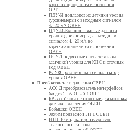
взрывозащищенном исполнении
ОВЕН
ПДУ-И поплавковые датчики уровня
(уровнемеры) с выходным сигналом
4...20 мА ОВЕН
ПДУ-И-Exd поплавковые датчики
уровня (уровнемеры) с выходным
сигналом 4...20 мА во
взрывозащищенном исполнении
ОВЕН
ПСУ-1 подвесные сигнализаторы
(датчики) уровня для КНС и сточных
вод ОВЕН
РСУ80 ротационный сигнализатор
уровня ОВЕН
Преобразователи давления ОВЕН
АС6-Д преобразователь интерфейсов
(модем) HART-USB ОВЕН
БВ-ххх блоки вентильные для монтажа
датчиков давления ОВЕН
Бобышки ОВЕН
Зажим подвесной ЗП-1 ОВЕН
ИТП-10 индикатор-измеритель
аналогового сигнала
перенастраиваемый ОВЕН