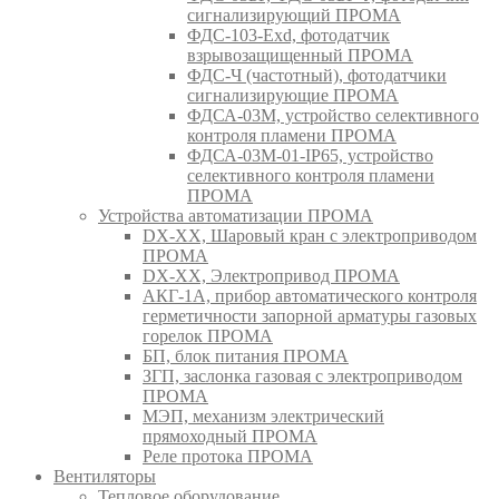
сигнализирующий ПРОМА
ФДС-103-Ехd, фотодатчик
взрывозащищенный ПРОМА
ФДС-Ч (частотный), фотодатчики
сигнализирующие ПРОМА
ФДСА-03М, устройство селективного
контроля пламени ПРОМА
ФДСА-03М-01-IP65, устройство
селективного контроля пламени
ПРОМА
Устройства автоматизации ПРОМА
DX-XX, Шаровый кран c электроприводом
ПРОМА
DX-XX, Электропривод ПРОМА
АКГ-1А, прибор автоматического контроля
герметичности запорной арматуры газовых
горелок ПРОМА
БП, блок питания ПРОМА
ЗГП, заслонка газовая с электроприводом
ПРОМА
МЭП, механизм электрический
прямоходный ПРОМА
Реле протока ПРОМА
Вентиляторы
Тепловое оборудование