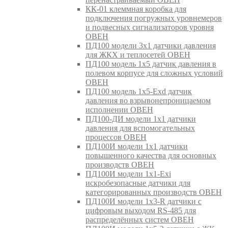
КК-01 клеммная коробка для
подключения погружных уровнемеров
и подвесных сигнализаторов уровня
ОВЕН
ПД100 модели 3х1 датчики давления
для ЖКХ и теплосетей ОВЕН
ПД100 модель 1х5 датчик давления в
полевом корпусе для сложных условий
ОВЕН
ПД100 модель 1х5-Exd датчик
давления во взрывонепроницаемом
исполнении ОВЕН
ПД100-ДИ модели 1х1 датчики
давления для вспомогательных
процессов ОВЕН
ПД100И модели 1х1 датчики
повышенного качества для основных
производств ОВЕН
ПД100И модели 1х1-Exi
искробезопасные датчики для
категорированных производств ОВЕН
ПД100И модели 1х3-R датчики с
цифровым выходом RS-485 для
распределённых систем ОВЕН