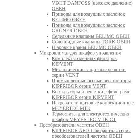
VDHT DANFOSS (высокое давление)
ОВЕН
Приводы для воздушных заслонок
BELIMO ОВЕН
Приводы для воздушных заслонок
GRUNER ОВЕН
Седельные клапаны BELIMO ОВЕН
Соленоидные клапаны TORK ОВЕН
Шаровые краны BELIMO ОВЕН
Микроклимат для шкафов управления
Комплекты сменных фильтров
KIPVENT
Металлические защитные решетки
серии VENT
Промышленные осевые вентиляторы
KIPPRIBOR серии VENT
Вентиляторы и решетки с фильтрами
KIPPRIBOR серии KIPVENT
Нагреватели щитовые конвекционные
MEYERTEC МТК
Термостаты для электротехнических
шкафов MEYERTEC МТК-СТ
Преобразователи частоты ОВЕН
KIPPRIBOR AFD-L бюджетная серия
преобразователей частоты ОВЕН