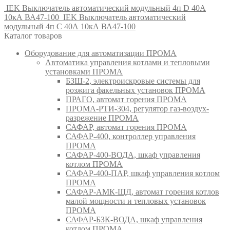
IEK Выключатель автоматический модульный 4п D 40А
10кА ВА47-100
IEK Выключатель автоматический
модульный 4п C 40А 10кА ВА47-100
Каталог товаров
Оборудование для автоматизации ПРОМА
Автоматика управления котлами и тепловыми
установками ПРОМА
БЗШ-2, электроискровые системы для
розжига факельных установок ПРОМА
ПРАГО, автомат горения ПРОМА
ПРОМА-РТИ-304, регулятор газ-воздух-
разрежение ПРОМА
САФАР, автомат горения ПРОМА
САФАР-400, контроллер управления
ПРОМА
САФАР-400-ВОДА, шкаф управления
котлом ПРОМА
САФАР-400-ПАР, шкаф управления котлом
ПРОМА
САФАР-АМК-ЩД, автомат горения котлов
малой мощности и тепловых установок
ПРОМА
САФАР-БЗК-ВОДА, шкаф управления
котлом ПРОМА