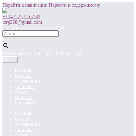
Перейти к навигации
Перейти к содержимому
+7 (4752) 75-62-82
torg368@gmail.com
г. Тамбов, ул. 3-я Линия, д. 18
×
Режим работы: пн. - пт. c 9:00 до 17:00
Меню
Главная
Каталог
О компании
Доставка
Акции
Новости
Контакты
Главная
Каталог
О компании
Доставка
Акции