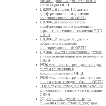
низкого давления для котельных и
вентиляции ОВЕН
ПД200-ДД модель 155 датчик
дифференциального давления
общепромышленный ОВЕН
ПД200-ДД преобразователь
дифференциального давления во
взрывозащищенном исполнении EXD
ОВЕН
ПД200-ДИ модель 315 датчик
избыточного давления
общепромышленный ОВЕН
ПД200-ДИ-Exd высокоточный датчик
во взрывонепроницаемом исполнении
ОВЕН
РД30 механическое реле давления для
систем вентиляции и
кондиционирования ОВЕН
РД50 механическое реле давления для
систем тепло- и водоснабжения ОВЕН
ТО(И) трубки отводные и импульсные
для снижения температуры (вибрации)
ОВЕН
УД устройства демпферные для
снижения воздействия гидроударов