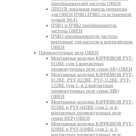
преобразователей частоты ОВЕН
ЛПО1В локальная панель оператора
для ОВЕН ПЧВ1/ПЧВ2 со встроенной
точкой Wi-Fi
ПЧВ1 и ПЧВ2 преобразователь
частоты ОВЕН
ПЧВ3 преобразователи частоты
векторные для насосов и вентиляторов
ОВЕН
Промежуточные реле ОВЕН
Монтажные колодки KIPPRIBOR PYF-
011BE (для 1-контактных
промежуточных реле серии SR) ОВЕН
Монтажные колодки KIPPRIBOR PYF-
012BE, PYF-022BE, PYF-112BE, PYF-
122BE (для 1- и 2-контактных
промежуточных реле серии MR)
ОВЕН
Монтажные колодки KIPPRIBOR PYF-
025BE и PYF-045BE (для 2- и 4-
контактных промежуточных реле
серии REP) ОВЕН
Монтажные колодки KIPPRIBOR PYF-
029BE и PYF-039BE (для 2- и 3-
контактных промежуточных реле