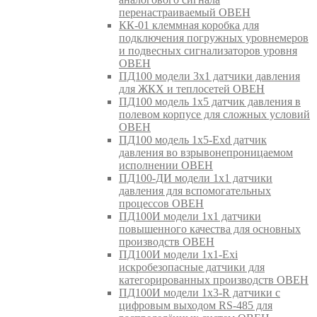
перенастраиваемый ОВЕН
КК-01 клеммная коробка для
подключения погружных уровнемеров
и подвесных сигнализаторов уровня
ОВЕН
ПД100 модели 3х1 датчики давления
для ЖКХ и теплосетей ОВЕН
ПД100 модель 1х5 датчик давления в
полевом корпусе для сложных условий
ОВЕН
ПД100 модель 1х5-Exd датчик
давления во взрывонепроницаемом
исполнении ОВЕН
ПД100-ДИ модели 1х1 датчики
давления для вспомогательных
процессов ОВЕН
ПД100И модели 1х1 датчики
повышенного качества для основных
производств ОВЕН
ПД100И модели 1х1-Exi
искробезопасные датчики для
категорированных производств ОВЕН
ПД100И модели 1х3-R датчики с
цифровым выходом RS-485 для