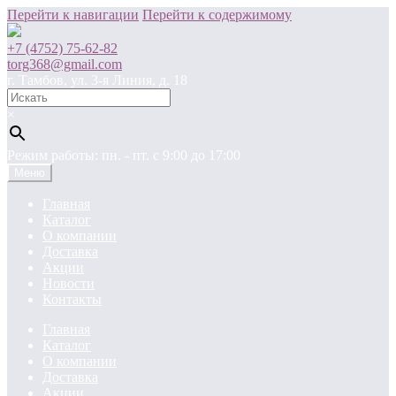
Перейти к навигации
Перейти к содержимому
+7 (4752) 75-62-82
torg368@gmail.com
г. Тамбов, ул. 3-я Линия, д. 18
×
Режим работы: пн. - пт. c 9:00 до 17:00
Меню
Главная
Каталог
О компании
Доставка
Акции
Новости
Контакты
Главная
Каталог
О компании
Доставка
Акции