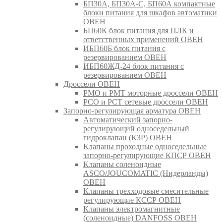
БП30А, БП30А-С, БП60А компактные
блоки питания для шкафов автоматики
ОВЕН
БП60К блок питания для ПЛК и
ответственных применений ОВЕН
ИБП60Б блок питания с
резервированием ОВЕН
ИБП60ЖД-24 блок питания с
резервированием ОВЕН
Дроссели ОВЕН
РМО и РМТ моторные дроссели ОВЕН
РСО и РСТ сетевые дроссели ОВЕН
Запорно-регулирующая арматура ОВЕН
Автоматический запорно-
регулирующий односедельный
гидроклапан (КЗР) ОВЕН
Клапаны проходные односедельные
запорно-регулирующие КПСР ОВЕН
Клапаны соленоидные
ASCO/JOUCOMATIC (Нидерланды)
ОВЕН
Клапаны трехходовые смесительные
регулирующие КССР ОВЕН
Клапаны электромагнитные
(соленоидные) DANFOSS ОВЕН