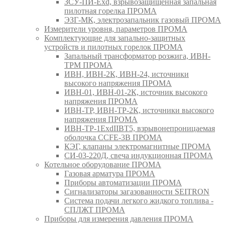
ЗСУ-ПИ-Exd, взрывозащищенная запальная
пилотная горелка ПРОМА
ЭЗГ-МК, электрозапальник газовый ПРОМА
Измерители уровня, параметров ПРОМА
Комплектующие для запально-защитных
устройств и пилотных горелок ПРОМА
Запальный трансформатор розжига, ИВН-
ТРМ ПРОМА
ИВН, ИВН-2К, ИВН-24, источники
высокого напряжения ПРОМА
ИВН-01, ИВН-01-2К, источник высокого
напряжения ПРОМА
ИВН-ТР, ИВН-ТР-2К, источники высокого
напряжения ПРОМА
ИВН-ТР-1ExdIIBT5, взрывонепроницаемая
оболочка CCFE-3B ПРОМА
КЭГ, клапаны электромагнитные ПРОМА
СИ-03-220Д, свеча индукционная ПРОМА
Котельное оборудование ПРОМА
Газовая арматура ПРОМА
Приборы автоматизации ПРОМА
Сигнализаторы загазованности SEITRON
Система подачи легкого жидкого топлива -
СПЛЖТ ПРОМА
Приборы для измерения давления ПРОМА