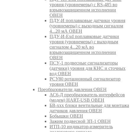
уровня (уровнемеры) с RS-485 во
взрывозащищенном исполнении
ОВЕН
ПДУ-И поплавковые датчики уровня
(уровнемеры) с выходным сигналом
4...20 мА ОВЕН
ПДУ-И-Exd поплавковые датчики
уровня (уровнемеры) с выходным
сигналом 4...20 мА во
взрывозащищенном исполнении
ОВЕН
ПСУ-1 подвесные сигнализаторы
(датчики) уровня для КНС и сточных
вод ОВЕН
РСУ80 ротационный сигнализатор
уровня ОВЕН
Преобразователи давления ОВЕН
АС6-Д преобразователь интерфейсов
(модем) HART-USB ОВЕН
БВ-ххх блоки вентильные для монтажа
датчиков давления ОВЕН
Бобышки ОВЕН
Зажим подвесной ЗП-1 ОВЕН
ИТП-10 индикатор-измеритель
аналогового сигнала