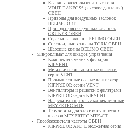
Клапаны электромагнитные типа
VDHT DANFOSS (высокое давление)
ОВЕН
Приводы для воздушных заслонок
BELIMO ОВЕН
Приводы для воздушных заслонок
GRUNER ОВЕН
Седельные клапаны BELIMO ОВЕН
Соленоидные клапаны TORK ОВЕН
Шаровые краны BELIMO ОВЕН
Микроклимат для шкафов управления
Комплекты сменных фильтров
KIPVENT
Металлические защитные решетки
серии VENT
Промышленные осевые вентиляторы
KIPPRIBOR серии VENT
Вентиляторы и решетки с фильтрами
KIPPRIBOR серии KIPVENT
Нагреватели щитовые конвекционные
MEYERTEC МТК
Термостаты для электротехнических
шкафов MEYERTEC МТК-СТ
Преобразователи частоты ОВЕН
KIPPRIBOR AFD-L бюджетная серия