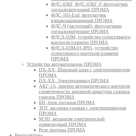
ФДС-03БГ, ФДС-03БГ-У, фотодатчик
сигнализирующий ПРОМА
ФДС-103-Ехd, фотодатчик
взрывозащищенный ПРОМА
ФДС-Ч (частотный), фотодатчики
сигнализирующие ПРОМА
ФДСА-03М, устройство селективного
контроля пламени ПРОМА
ФДСА-03М-01-IP65, устройство
селективного контроля пламени
ПРОМА
Устройства автоматизации ПРОМА
DX-XX, Шаровый кран c электроприводом
ПРОМА
DX-XX, Электропривод ПРОМА
АКГ-1А, прибор автоматического контроля
герметичности запорной арматуры газовых
горелок ПРОМА
БП, блок питания ПРОМА
ЗГП, заслонка газовая с электроприводом
ПРОМА
МЭП, механизм электрический
прямоходный ПРОМА
Реле протока ПРОМА
Вентиляторы