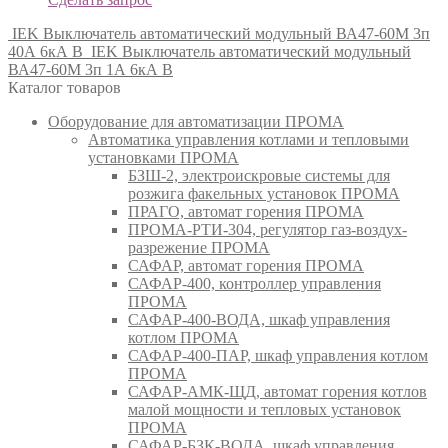
IEK Выключатель автоматический модульный ВА47-60M 3п
40А 6кА B
IEK Выключатель автоматический модульный
ВА47-60M 3п 1А 6кА B
Каталог товаров
Оборудование для автоматизации ПРОМА
Автоматика управления котлами и тепловыми
установками ПРОМА
БЗШ-2, электроискровые системы для
розжига факельных установок ПРОМА
ПРАГО, автомат горения ПРОМА
ПРОМА-РТИ-304, регулятор газ-воздух-
разрежение ПРОМА
САФАР, автомат горения ПРОМА
САФАР-400, контроллер управления
ПРОМА
САФАР-400-ВОДА, шкаф управления
котлом ПРОМА
САФАР-400-ПАР, шкаф управления котлом
ПРОМА
САФАР-АМК-ЩД, автомат горения котлов
малой мощности и тепловых установок
ПРОМА
САФАР-БЗК-ВОДА, шкаф управления