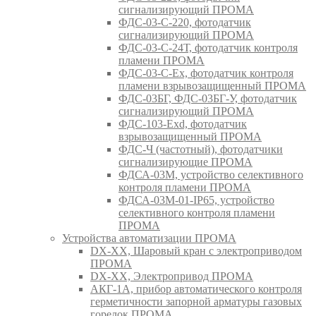
сигнализирующий ПРОМА
ФДС-03-С-220, фотодатчик
сигнализирующий ПРОМА
ФДС-03-С-24Т, фотодатчик контроля
пламени ПРОМА
ФДС-03-С-Ex, фотодатчик контроля
пламени взрывозащищенный ПРОМА
ФДС-03БГ, ФДС-03БГ-У, фотодатчик
сигнализирующий ПРОМА
ФДС-103-Ехd, фотодатчик
взрывозащищенный ПРОМА
ФДС-Ч (частотный), фотодатчики
сигнализирующие ПРОМА
ФДСА-03М, устройство селективного
контроля пламени ПРОМА
ФДСА-03М-01-IP65, устройство
селективного контроля пламени
ПРОМА
Устройства автоматизации ПРОМА
DX-XX, Шаровый кран c электроприводом
ПРОМА
DX-XX, Электропривод ПРОМА
АКГ-1А, прибор автоматического контроля
герметичности запорной арматуры газовых
горелок ПРОМА