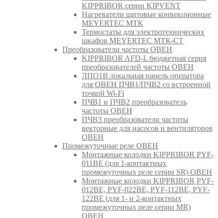
KIPPRIBOR серии KIPVENT
Нагреватели щитовые конвекционные
MEYERTEC МТК
Термостаты для электротехнических
шкафов MEYERTEC МТК-СТ
Преобразователи частоты ОВЕН
KIPPRIBOR AFD-L бюджетная серия
преобразователей частоты ОВЕН
ЛПО1В локальная панель оператора
для ОВЕН ПЧВ1/ПЧВ2 со встроенной
точкой Wi-Fi
ПЧВ1 и ПЧВ2 преобразователь
частоты ОВЕН
ПЧВ3 преобразователи частоты
векторные для насосов и вентиляторов
ОВЕН
Промежуточные реле ОВЕН
Монтажные колодки KIPPRIBOR PYF-
011BE (для 1-контактных
промежуточных реле серии SR) ОВЕН
Монтажные колодки KIPPRIBOR PYF-
012BE, PYF-022BE, PYF-112BE, PYF-
122BE (для 1- и 2-контактных
промежуточных реле серии MR)
ОВЕН