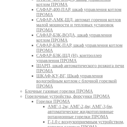
котлом ПРОМА
САФАР-400-ПАР, шкаф управления котлом
ПРОМА
САФАР-АМК-ЩД, автомат горения котлов
малой мощности и тепловых установок
ПРОМА
САФАР-БЗК-ВОДА, шкаф управления
котлом ПРОМА
САФАР-БЗК-ПАР, шкаф управления котлом
ПРОМА
САФАР-БЗК-ЩД (Н), контроллер
управления ПРОМА
ШАРП, шкаф автоматического розжига печи
ПРОМА
ШКАФ-КУ-ВГ, Шкаф управления
водогрейным котлом с блочной горелкой
ПРОМА
Блочные газовые горелки ПРОМА
Горелочные устройства, форсунки ПРОМА
Горелки ПРОМА
АМГ-1,2м; АМГ-2,4м; АМГ-3,6м,
автоматические жидкотопливные
ротационные горелки ПРОМА
Г-1.0 с воздухоприемным устройством,
горелки газовые ПРОМА