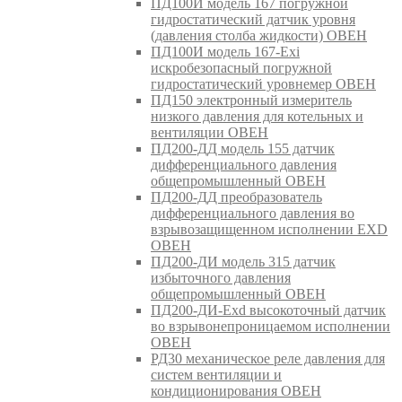
ПД100И модель 167 погружной
гидростатический датчик уровня
(давления столба жидкости) ОВЕН
ПД100И модель 167-Exi
искробезопасный погружной
гидростатический уровнемер ОВЕН
ПД150 электронный измеритель
низкого давления для котельных и
вентиляции ОВЕН
ПД200-ДД модель 155 датчик
дифференциального давления
общепромышленный ОВЕН
ПД200-ДД преобразователь
дифференциального давления во
взрывозащищенном исполнении EXD
ОВЕН
ПД200-ДИ модель 315 датчик
избыточного давления
общепромышленный ОВЕН
ПД200-ДИ-Exd высокоточный датчик
во взрывонепроницаемом исполнении
ОВЕН
РД30 механическое реле давления для
систем вентиляции и
кондиционирования ОВЕН