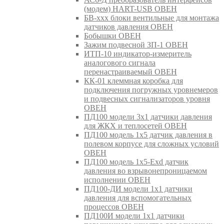
(модем) HART-USB ОВЕН
БВ-ххх блоки вентильные для монтажа
датчиков давления ОВЕН
Бобышки ОВЕН
Зажим подвесной ЗП-1 ОВЕН
ИТП-10 индикатор-измеритель
аналогового сигнала
перенастраиваемый ОВЕН
КК-01 клеммная коробка для
подключения погружных уровнемеров
и подвесных сигнализаторов уровня
ОВЕН
ПД100 модели 3х1 датчики давления
для ЖКХ и теплосетей ОВЕН
ПД100 модель 1х5 датчик давления в
полевом корпусе для сложных условий
ОВЕН
ПД100 модель 1х5-Exd датчик
давления во взрывонепроницаемом
исполнении ОВЕН
ПД100-ДИ модели 1х1 датчики
давления для вспомогательных
процессов ОВЕН
ПД100И модели 1х1 датчики