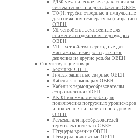
РД50 механическое реле давления для
систем тепло- и водоснабжения ОВЕН
ТО(И) трубки отводные и импульсные
для снижения температуры (вибрации)
ОВЕН
УД устройства демпферные для
снижения воздействия гидроударов
ОВЕН
УП – устройства переходные для
монтажа манометров и датчиков
давления на другие резьбы ОВЕН
Сопутствующие товары
Бобышки ОВЕН
Гильзы защитные сварные ОВЕН
Кабели к термопарам ОВЕН
Кабели к термопреобразователям
сопротивления ОВЕН
КК-01 клеммная коробка для
подключения погружных уровнемеров
и подвесных сигнализаторов уровня
ОВЕН
Разъемы для преобразователей
термоэлектрических ОВЕН
Штуцеры врезные ОВЕН
Штуцеры подвижные ОВЕН