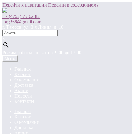
Перейти к навигации
Перейти к содержимому
+7 (4752) 75-62-82
torg368@gmail.com
г. Тамбов, ул. 3-я Линия, д. 18
×
Режим работы: пн. - пт. c 9:00 до 17:00
Меню
Главная
Каталог
О компании
Доставка
Акции
Новости
Контакты
Главная
Каталог
О компании
Доставка
Акции