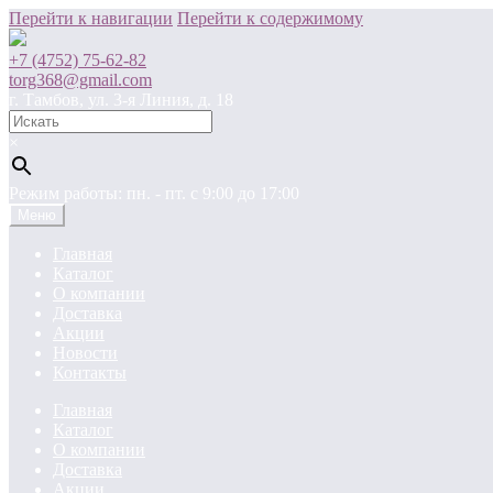
Перейти к навигации
Перейти к содержимому
+7 (4752) 75-62-82
torg368@gmail.com
г. Тамбов, ул. 3-я Линия, д. 18
×
Режим работы: пн. - пт. c 9:00 до 17:00
Меню
Главная
Каталог
О компании
Доставка
Акции
Новости
Контакты
Главная
Каталог
О компании
Доставка
Акции