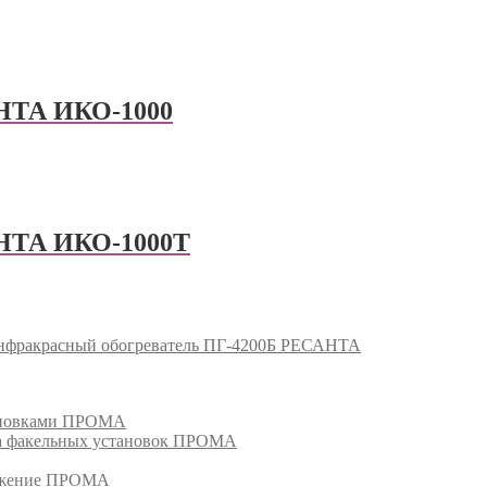
НТА ИКО-1000
АНТА ИКО-1000Т
нфракрасный обогреватель ПГ-4200Б РЕСАНТА
тановками ПРОМА
га факельных установок ПРОМА
режение ПРОМА