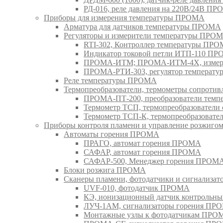
РД-016, реле давления на 220В/24В П
Приборы для измерения температуры ПРОМА
Арматура для датчиков температуры ПРОМА
Регуляторы и измерители температуры ПРО
RTI-302, Контроллер температуры ПР
Индикатор токовой петли ИТП-110 П
ПРОМА-ИТМ; ПРОМА-ИТМ-4Х, измери
ПРОМА-РТИ-303, регулятор температ
Реле температуры ПРОМА
Термопреобразователи, термометры сопрот
ПРОМА-ПТ-200, преобразователи тем
Термометр ТСП, термопреобразовател
Термометр ТСП-К, термопреобразоват
Приборы контроля пламени и управление розжиг
Автоматы горения ПРОМА
ПРАГО, автомат горения ПРОМА
САФАР, автомат горения ПРОМА
САФАР-500, Менеджер горения ПРОМ
Блоки розжига ПРОМА
Сканеры пламени, фотодатчики и сигнализа
UVF-010, фотодатчик ПРОМА
КЭ, ионизационный датчик контрольн
ЛУЧ-1АМ, сигнализаторы горения ПР
Монтажные узлы к фотодатчикам ПРО