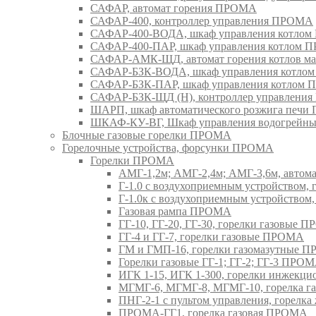
САФАР, автомат горения ПРОМА
САФАР-400, контроллер управления ПРОМА
САФАР-400-ВОДА, шкаф управления котло
САФАР-400-ПАР, шкаф управления котлом
САФАР-АМК-ЩД, автомат горения котлов ма
САФАР-БЗК-ВОДА, шкаф управления котл
САФАР-БЗК-ПАР, шкаф управления котлом
САФАР-БЗК-ЩД (Н), контроллер управлени
ШАРП, шкаф автоматического розжига печ
ШКАФ-КУ-ВГ, Шкаф управления водогрейны
Блочные газовые горелки ПРОМА
Горелочные устройства, форсунки ПРОМА
Горелки ПРОМА
АМГ-1,2м; АМГ-2,4м; АМГ-3,6м, авто
Г-1.0 с воздухоприемным устройством,
Г-1.0к с воздухоприемным устройством
Газовая рампа ПРОМА
ГГ-10, ГГ-20, ГГ-30, горелки газовые 
ГГ-4 и ГГ-7, горелки газовые ПРОМА
ГМ и ГМП-16, горелки газомазутные 
Горелки газовые ГГ-1; ГГ-2; ГГ-3 ПРО
ИГК 1-15, ИГК 1-300, горелки инжекц
МГМГ-6, МГМГ-8, МГМГ-10, горелка г
ПНГ-2-1 с пультом управления, горел
ПРОМА-ГГ1, горелка газовая ПРОМА