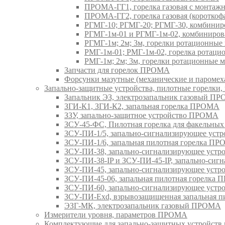
ПРОМА-ГГ1, горелка газовая с монтаж
ПРОМА-ГГ2, горелка газовая (коротко
РГМГ-10; РГМГ-20; РГМГ-30, комбини
РГМГ-1м-01 и РГМГ-1м-02, комбиниро
РГМГ-1м; 2м; 3м, горелки ротационны
РМГ-1м-01; РМГ-1м-02, горелка ротац
РМГ-1м; 2м; 3м, горелки ротационные
Запчасти для горелок ПРОМА
Форсунки мазутные (механические и паром
Запально-защитные устройства, пилотные горел
Запальник ЭЗ, электрозапальник газовый П
ЗГИ-К1, ЗГИ-К2, запальная горелка ПРОМА
ЗЗУ, запально-защитное устройство ПРОМА
ЗСУ-45-ФС, Пилотная горелка для факельны
ЗСУ-ПИ-1/5, запально-сигнализирующее ус
ЗСУ-ПИ-1/6, запальная пилотная горелка П
ЗСУ-ПИ-38, запально-сигнализирующее уст
ЗСУ-ПИ-38-IP и ЗСУ-ПИ-45-IP, запально-си
ЗСУ-ПИ-45, запально-сигнализирующее уст
ЗСУ-ПИ-45-06, запальная пилотная горелка
ЗСУ-ПИ-60, запально-сигнализирующее уст
ЗСУ-ПИ-Exd, взрывозащищенная запальная 
ЭЗГ-МК, электрозапальник газовый ПРОМА
Измерители уровня, параметров ПРОМА
Комплектующие для запально-защитных устройст