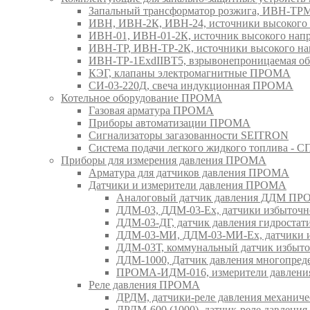
Запальный трансформатор розжига, ИВН-Т
ИВН, ИВН-2К, ИВН-24, источники высоког
ИВН-01, ИВН-01-2К, источник высокого н
ИВН-ТР, ИВН-ТР-2К, источники высокого 
ИВН-ТР-1ExdIIBT5, взрывонепроницаемая 
КЭГ, клапаны электромагнитные ПРОМА
СИ-03-220Д, свеча индукционная ПРОМА
Котельное оборудование ПРОМА
Газовая арматура ПРОМА
Приборы автоматизации ПРОМА
Сигнализаторы загазованности SEITRON
Система подачи легкого жидкого топлива 
Приборы для измерения давления ПРОМА
Арматура для датчиков давления ПРОМА
Датчики и измерители давления ПРОМА
Аналоговый датчик давления ДДМ П
ДДМ-03, ДДМ-03-Ех, датчики избыточн
ДДМ-03-ДГ, датчик давления гидрост
ДДМ-03-МИ, ДДМ-03-МИ-Ех, датчики из
ДДМ-03Т, коммунальный датчик избыт
ДДМ-1000, Датчик давления многопр
ПРОМА-ИДМ-016, измерители давлен
Реле давления ПРОМА
ДРДМ, датчики-реле давления механи
ДРДМ-600 (1000), датчик-реле давлен