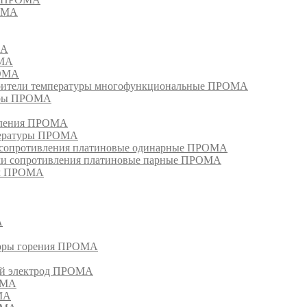
РОМА
МА
ОМА
РОМА
тели температуры многофункциональные ПРОМА
уры ПРОМА
ивления ПРОМА
пературы ПРОМА
и сопротивления платиновые одинарные ПРОМА
ели сопротивления платиновые парные ПРОМА
ом ПРОМА
А
торы горения ПРОМА
ый электрод ПРОМА
ОМА
МА