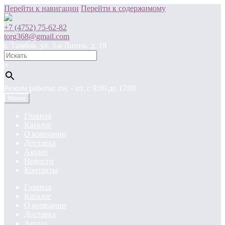
Перейти к навигации
Перейти к содержимому
+7 (4752) 75-62-82
torg368@gmail.com
г. Тамбов, ул. 3-я Линия, д. 18
×
Режим работы: пн. - пт. c 9:00 до 17:00
Меню
Главная
Каталог
О компании
Доставка
Акции
Новости
Контакты
Главная
Каталог
О компании
Доставка
Акции