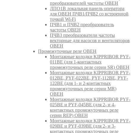
преобразователей частоты ОВЕН
ЛПО1В локальная панель оператора
для ОВЕН ПЧВ1/ПЧВ2 со встроенной
точкой Wi-Fi
ПЧВ1 и ПЧВ2 преобразователь
частоты ОВЕН
ПЧВ3 преобразователи частоты
векторные для насосов и вентиляторов
ОВЕН
Промежуточные реле ОВЕН
Монтажные колодки KIPPRIBOR PYF-
011BE (для 1-контактных
промежуточных реле серии SR) ОВЕН
Монтажные колодки KIPPRIBOR PYF-
012BE, PYF-022BE, PYF-112BE, PYF-
122BE (для 1- и 2-контактных
промежуточных реле серии MR)
ОВЕН
Монтажные колодки KIPPRIBOR PYF-
025BE и PYF-045BE (для 2- и 4-
контактных промежуточных реле
серии REP) ОВЕН
Монтажные колодки KIPPRIBOR PYF-
029BE и PYF-039BE (для 2- и 3-
контактных промежуточных реле