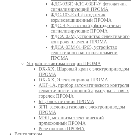
ФДС-03БГ, ФДС-03БГ-У, фотодатчик
сигнализирующий ПРОМА
ФДС-103-Ехd, фотодатчик
взрывозащищенный ПРОМА
ФДС-Ч (частотный), фотодатчики
сигнализирующие ПРОМА
ФДСА-03М, устройство селективного
контроля пламени ПРОМА
ФДСА-03М-01-IP65, устройство
селективного контроля пламени
ПРОМА
Устройства автоматизации ПРОМА
DX-XX, Шаровый кран c электроприводом
ПРОМА
DX-XX, Электропривод ПРОМА
АКГ-1А, прибор автоматического контроля
герметичности запорной арматуры газовых
горелок ПРОМА
БП, блок питания ПРОМА
ЗГП, заслонка газовая с электроприводом
ПРОМА
МЭП, механизм электрический
прямоходный ПРОМА
Реле протока ПРОМА
Вентиляторы