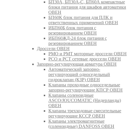
БП30А, БП30А-С, БП60А компактные
блоки питания для шкафов автоматики
ОВЕН
БП60К блок питания для ПЛК и
ответственных применений ОВЕН
ИБП60Б блок питания с
резервированием ОВЕН
ИБП60ЖД-24 блок питания с
резервированием ОВЕН
Дроссели ОВЕН
РМО и РМТ моторные дроссели ОВЕН
РСО и РСТ сетевые дроссели ОВЕН
Запорно-регулирующая арматура ОВЕН
Автоматический запорно-
регулирующий односедельный
гидроклапан (КЗР) ОВЕН
Клапаны проходные односедельные
запорно-регулирующие КПСР ОВЕН
Клапаны соленоидные
ASCO/JOUCOMATIC (Нидерланды)
ОВЕН
Клапаны трехходовые смесительные
регулирующие КССР ОВЕН
Клапаны электромагнитные
(соленоидные) DANFOSS ОВЕН