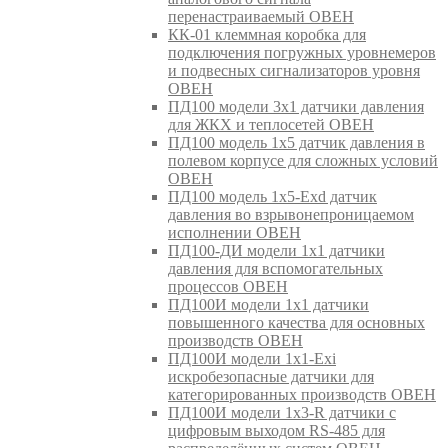
перенастраиваемый ОВЕН
КК-01 клеммная коробка для
подключения погружных уровнемеров
и подвесных сигнализаторов уровня
ОВЕН
ПД100 модели 3х1 датчики давления
для ЖКХ и теплосетей ОВЕН
ПД100 модель 1х5 датчик давления в
полевом корпусе для сложных условий
ОВЕН
ПД100 модель 1х5-Exd датчик
давления во взрывонепроницаемом
исполнении ОВЕН
ПД100-ДИ модели 1х1 датчики
давления для вспомогательных
процессов ОВЕН
ПД100И модели 1х1 датчики
повышенного качества для основных
производств ОВЕН
ПД100И модели 1х1-Exi
искробезопасные датчики для
категорированных производств ОВЕН
ПД100И модели 1х3-R датчики с
цифровым выходом RS-485 для