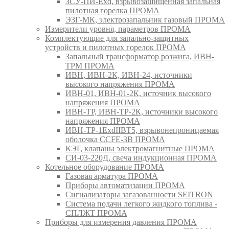
ЗСУ-ПИ-Exd, взрывозащищенная запальная
пилотная горелка ПРОМА
ЭЗГ-МК, электрозапальник газовый ПРОМА
Измерители уровня, параметров ПРОМА
Комплектующие для запально-защитных
устройств и пилотных горелок ПРОМА
Запальный трансформатор розжига, ИВН-
ТРМ ПРОМА
ИВН, ИВН-2К, ИВН-24, источники
высокого напряжения ПРОМА
ИВН-01, ИВН-01-2К, источник высокого
напряжения ПРОМА
ИВН-ТР, ИВН-ТР-2К, источники высокого
напряжения ПРОМА
ИВН-ТР-1ExdIIBT5, взрывонепроницаемая
оболочка CCFE-3B ПРОМА
КЭГ, клапаны электромагнитные ПРОМА
СИ-03-220Д, свеча индукционная ПРОМА
Котельное оборудование ПРОМА
Газовая арматура ПРОМА
Приборы автоматизации ПРОМА
Сигнализаторы загазованности SEITRON
Система подачи легкого жидкого топлива -
СПЛЖТ ПРОМА
Приборы для измерения давления ПРОМА