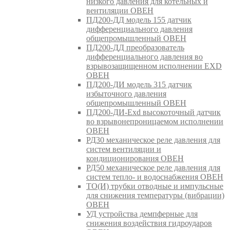
низкого давления для котельных и
вентиляции ОВЕН
ПД200-ДД модель 155 датчик
дифференциального давления
общепромышленный ОВЕН
ПД200-ДД преобразователь
дифференциального давления во
взрывозащищенном исполнении EXD
ОВЕН
ПД200-ДИ модель 315 датчик
избыточного давления
общепромышленный ОВЕН
ПД200-ДИ-Exd высокоточный датчик
во взрывонепроницаемом исполнении
ОВЕН
РД30 механическое реле давления для
систем вентиляции и
кондиционирования ОВЕН
РД50 механическое реле давления для
систем тепло- и водоснабжения ОВЕН
ТО(И) трубки отводные и импульсные
для снижения температуры (вибрации)
ОВЕН
УД устройства демпферные для
снижения воздействия гидроударов