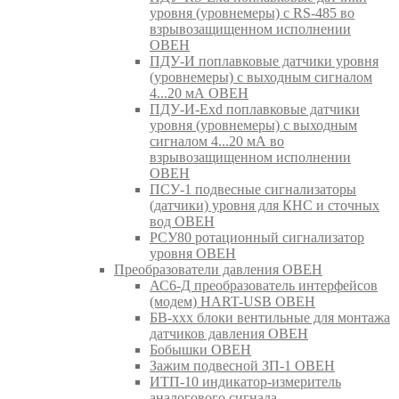
уровня (уровнемеры) с RS-485 во
взрывозащищенном исполнении
ОВЕН
ПДУ-И поплавковые датчики уровня
(уровнемеры) с выходным сигналом
4...20 мА ОВЕН
ПДУ-И-Exd поплавковые датчики
уровня (уровнемеры) с выходным
сигналом 4...20 мА во
взрывозащищенном исполнении
ОВЕН
ПСУ-1 подвесные сигнализаторы
(датчики) уровня для КНС и сточных
вод ОВЕН
РСУ80 ротационный сигнализатор
уровня ОВЕН
Преобразователи давления ОВЕН
АС6-Д преобразователь интерфейсов
(модем) HART-USB ОВЕН
БВ-ххх блоки вентильные для монтажа
датчиков давления ОВЕН
Бобышки ОВЕН
Зажим подвесной ЗП-1 ОВЕН
ИТП-10 индикатор-измеритель
аналогового сигнала