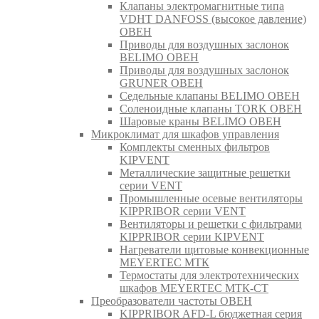
Клапаны электромагнитные типа
VDHT DANFOSS (высокое давление)
ОВЕН
Приводы для воздушных заслонок
BELIMO ОВЕН
Приводы для воздушных заслонок
GRUNER ОВЕН
Седельные клапаны BELIMO ОВЕН
Соленоидные клапаны TORK ОВЕН
Шаровые краны BELIMO ОВЕН
Микроклимат для шкафов управления
Комплекты сменных фильтров
KIPVENT
Металлические защитные решетки
серии VENT
Промышленные осевые вентиляторы
KIPPRIBOR серии VENT
Вентиляторы и решетки с фильтрами
KIPPRIBOR серии KIPVENT
Нагреватели щитовые конвекционные
MEYERTEC МТК
Термостаты для электротехнических
шкафов MEYERTEC МТК-СТ
Преобразователи частоты ОВЕН
KIPPRIBOR AFD-L бюджетная серия