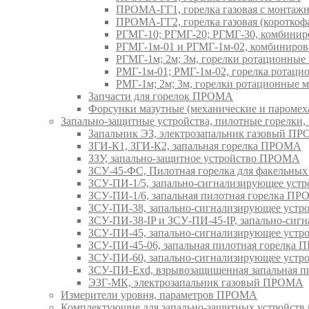
ПРОМА-ГГ1, горелка газовая с монтаж
ПРОМА-ГГ2, горелка газовая (коротко
РГМГ-10; РГМГ-20; РГМГ-30, комбини
РГМГ-1м-01 и РГМГ-1м-02, комбиниро
РГМГ-1м; 2м; 3м, горелки ротационны
РМГ-1м-01; РМГ-1м-02, горелка ротац
РМГ-1м; 2м; 3м, горелки ротационные
Запчасти для горелок ПРОМА
Форсунки мазутные (механические и паром
Запально-защитные устройства, пилотные горел
Запальник ЭЗ, электрозапальник газовый П
ЗГИ-К1, ЗГИ-К2, запальная горелка ПРОМА
ЗЗУ, запально-защитное устройство ПРОМА
ЗСУ-45-ФС, Пилотная горелка для факельны
ЗСУ-ПИ-1/5, запально-сигнализирующее ус
ЗСУ-ПИ-1/6, запальная пилотная горелка П
ЗСУ-ПИ-38, запально-сигнализирующее уст
ЗСУ-ПИ-38-IP и ЗСУ-ПИ-45-IP, запально-си
ЗСУ-ПИ-45, запально-сигнализирующее уст
ЗСУ-ПИ-45-06, запальная пилотная горелка
ЗСУ-ПИ-60, запально-сигнализирующее уст
ЗСУ-ПИ-Exd, взрывозащищенная запальная 
ЭЗГ-МК, электрозапальник газовый ПРОМА
Измерители уровня, параметров ПРОМА
Комплектующие для запально-защитных устройст