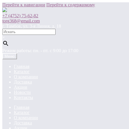
Перейти к навигации
Перейти к содержимому
+7 (4752) 75-62-82
torg368@gmail.com
г. Тамбов, ул. 3-я Линия, д. 18
×
Режим работы: пн. - пт. c 9:00 до 17:00
Меню
Главная
Каталог
О компании
Доставка
Акции
Новости
Контакты
Главная
Каталог
О компании
Доставка
Акции