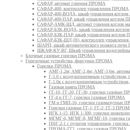
САФАР, автомат горения ПРОМА
САФАР-400, контроллер управления ПРОМА
САФАР-400-ВОДА, шкаф управления котло
САФАР-400-ПАР, шкаф управления котлом
САФАР-АМК-ЩД, автомат горения котлов ма
САФАР-БЗК-ВОДА, шкаф управления котл
САФАР-БЗК-ПАР, шкаф управления котлом
САФАР-БЗК-ЩД (Н), контроллер управлени
ШАРП, шкаф автоматического розжига печ
ШКАФ-КУ-ВГ, Шкаф управления водогрейны
Блочные газовые горелки ПРОМА
Горелочные устройства, форсунки ПРОМА
Горелки ПРОМА
АМГ-1,2м; АМГ-2,4м; АМГ-3,6м, авто
Г-1.0 с воздухоприемным устройством,
Г-1.0к с воздухоприемным устройством
Газовая рампа ПРОМА
ГГ-10, ГГ-20, ГГ-30, горелки газовые 
ГГ-4 и ГГ-7, горелки газовые ПРОМА
ГМ и ГМП-16, горелки газомазутные 
Горелки газовые ГГ-1; ГГ-2; ГГ-3 ПРО
ИГК 1-15, ИГК 1-300, горелки инжекц
МГМГ-6, МГМГ-8, МГМГ-10, горелка г
ПНГ-2-1 с пультом управления, горел
ПРОМА-ГГ1, горелка газовая ПРОМА