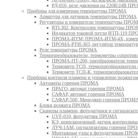
РД-016, реле давления на 220В/24В П
Приборы для измерения температуры ПРОМА
Арматура для датчиков температуры ПРОМА
Регуляторы и измерители температуры ПРО
RTI-302, Контроллер температуры ПР
Индикатор токовой петли ИТП-110 П
ПРОМА-ИТМ; ПРОМА-ИТМ-4Х, измери
ПРОМА-РТИ-303, регулятор температ
Реле температуры ПРОМА
Термопреобразователи, термометры сопрот
ПРОМА-ПТ-200, преобразователи тем
Термометр ТСП, термопреобразовател
Термометр ТСП-К, термопреобразоват
Приборы контроля пламени и управление розжиг
Автоматы горения ПРОМА
ПРАГО, автомат горения ПРОМА
САФАР, автомат горения ПРОМА
САФАР-500, Менеджер горения ПРОМ
Блоки розжига ПРОМА
Сканеры пламени, фотодатчики и сигнализа
UVF-010, фотодатчик ПРОМА
КЭ, ионизационный датчик контрольн
ЛУЧ-1АМ, сигнализаторы горения ПР
Монтажные узлы к фотодатчикам ПРО