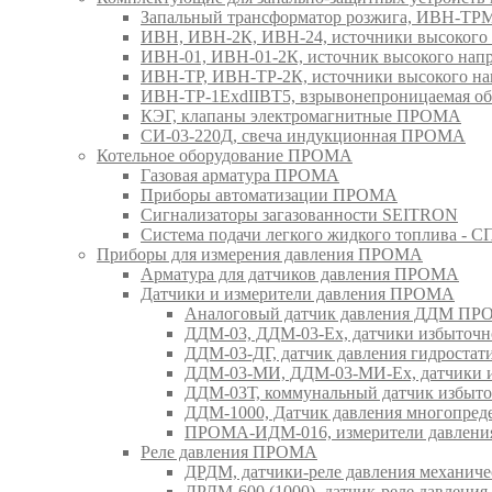
Запальный трансформатор розжига, ИВН-Т
ИВН, ИВН-2К, ИВН-24, источники высоког
ИВН-01, ИВН-01-2К, источник высокого н
ИВН-ТР, ИВН-ТР-2К, источники высокого 
ИВН-ТР-1ExdIIBT5, взрывонепроницаемая 
КЭГ, клапаны электромагнитные ПРОМА
СИ-03-220Д, свеча индукционная ПРОМА
Котельное оборудование ПРОМА
Газовая арматура ПРОМА
Приборы автоматизации ПРОМА
Сигнализаторы загазованности SEITRON
Система подачи легкого жидкого топлива 
Приборы для измерения давления ПРОМА
Арматура для датчиков давления ПРОМА
Датчики и измерители давления ПРОМА
Аналоговый датчик давления ДДМ П
ДДМ-03, ДДМ-03-Ех, датчики избыточн
ДДМ-03-ДГ, датчик давления гидрост
ДДМ-03-МИ, ДДМ-03-МИ-Ех, датчики из
ДДМ-03Т, коммунальный датчик избыт
ДДМ-1000, Датчик давления многопр
ПРОМА-ИДМ-016, измерители давлен
Реле давления ПРОМА
ДРДМ, датчики-реле давления механи
ДРДМ-600 (1000), датчик-реле давлен