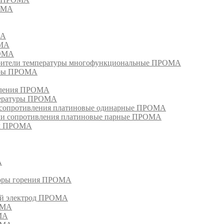
РОМА
МА
ОМА
РОМА
тели температуры многофункциональные ПРОМА
уры ПРОМА
ивления ПРОМА
пературы ПРОМА
и сопротивления платиновые одинарные ПРОМА
ели сопротивления платиновые парные ПРОМА
ом ПРОМА
А
торы горения ПРОМА
ый электрод ПРОМА
ОМА
МА