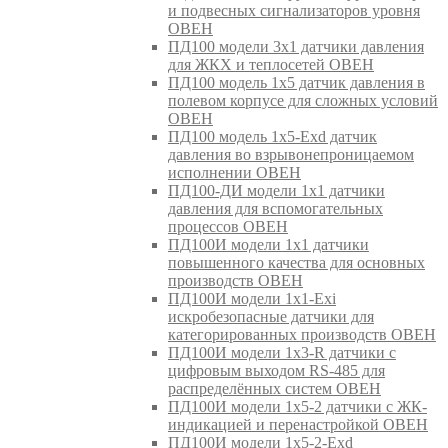
и подвесных сигнализаторов уровня
ОВЕН
ПД100 модели 3х1 датчики давления
для ЖКХ и теплосетей ОВЕН
ПД100 модель 1х5 датчик давления в
полевом корпусе для сложных условий
ОВЕН
ПД100 модель 1х5-Exd датчик
давления во взрывонепроницаемом
исполнении ОВЕН
ПД100-ДИ модели 1х1 датчики
давления для вспомогательных
процессов ОВЕН
ПД100И модели 1х1 датчики
повышенного качества для основных
производств ОВЕН
ПД100И модели 1х1-Exi
искробезопасные датчики для
категорированных производств ОВЕН
ПД100И модели 1х3-R датчики с
цифровым выходом RS-485 для
распределённых систем ОВЕН
ПД100И модели 1х5-2 датчики с ЖК-
индикацией и перенастройкой ОВЕН
ПД100И модели 1х5-2-Exd