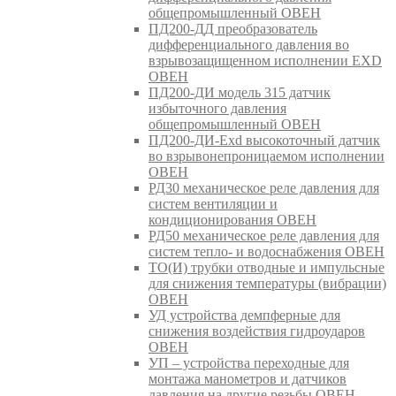
общепромышленный ОВЕН
ПД200-ДД преобразователь
дифференциального давления во
взрывозащищенном исполнении EXD
ОВЕН
ПД200-ДИ модель 315 датчик
избыточного давления
общепромышленный ОВЕН
ПД200-ДИ-Exd высокоточный датчик
во взрывонепроницаемом исполнении
ОВЕН
РД30 механическое реле давления для
систем вентиляции и
кондиционирования ОВЕН
РД50 механическое реле давления для
систем тепло- и водоснабжения ОВЕН
ТО(И) трубки отводные и импульсные
для снижения температуры (вибрации)
ОВЕН
УД устройства демпферные для
снижения воздействия гидроударов
ОВЕН
УП – устройства переходные для
монтажа манометров и датчиков
давления на другие резьбы ОВЕН