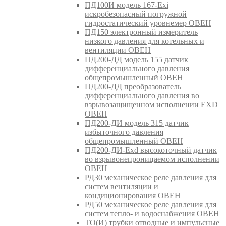
ПД100И модель 167-Exi
искробезопасный погружной
гидростатический уровнемер ОВЕН
ПД150 электронный измеритель
низкого давления для котельных и
вентиляции ОВЕН
ПД200-ДД модель 155 датчик
дифференциального давления
общепромышленный ОВЕН
ПД200-ДД преобразователь
дифференциального давления во
взрывозащищенном исполнении EXD
ОВЕН
ПД200-ДИ модель 315 датчик
избыточного давления
общепромышленный ОВЕН
ПД200-ДИ-Exd высокоточный датчик
во взрывонепроницаемом исполнении
ОВЕН
РД30 механическое реле давления для
систем вентиляции и
кондиционирования ОВЕН
РД50 механическое реле давления для
систем тепло- и водоснабжения ОВЕН
ТО(И) трубки отводные и импульсные