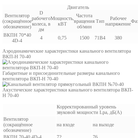
Двигатель
D
Вентилятор
Частота
рабочего
Мощность,
Рабочее
(сокращённое
вращения
Тип
Фа
колеса, в
кВТ
напряжение
обозначение)
об/мин
дм
ВКПН 70*40
4
0,75
1500
71B4
380
4D-4
Аэродинамические характеристики канального вентилятора
ВКП-Н 70-40
Габаритные и присоединительные размеры канального
вентилятора ВКП-Н 70-40
Акустические характеристики канального вентилятора ВКП-
Н 70-40
Корректированный уровень
звуковой мощности Lpa, дБ(А)
Вентилятор
(сокращённое
на входе
на выходе
обозначение)
ВКПН 70-40 4D-4
72
76