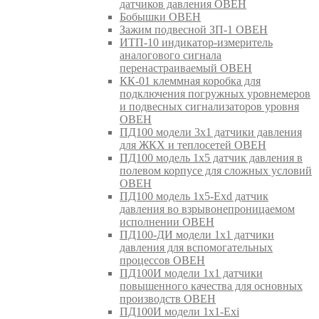
датчиков давления ОВЕН
Бобышки ОВЕН
Зажим подвесной ЗП-1 ОВЕН
ИТП-10 индикатор-измеритель
аналогового сигнала
перенастраиваемый ОВЕН
КК-01 клеммная коробка для
подключения погружных уровнемеров
и подвесных сигнализаторов уровня
ОВЕН
ПД100 модели 3х1 датчики давления
для ЖКХ и теплосетей ОВЕН
ПД100 модель 1х5 датчик давления в
полевом корпусе для сложных условий
ОВЕН
ПД100 модель 1х5-Exd датчик
давления во взрывонепроницаемом
исполнении ОВЕН
ПД100-ДИ модели 1х1 датчики
давления для вспомогательных
процессов ОВЕН
ПД100И модели 1х1 датчики
повышенного качества для основных
производств ОВЕН
ПД100И модели 1х1-Exi