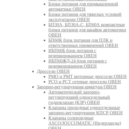
Блоки питания для промышленной
автоматики ОВЕН
Блоки питания для тяжелых условий
эксплуатации ОВЕН
БП30А, БП30А-С, БП60А компактные
блоки питания для шкафов автоматики
ОВЕН
БП60К блок питания для ПЛК и
ответственных применений ОВЕН
ИБП60Б блок питания с
резервированием ОВЕН
ИБП60ЖД-24 блок питания с
резервированием ОВЕН
Дроссели ОВЕН
РМО и РМТ моторные дроссели ОВЕН
РСО и РСТ сетевые дроссели ОВЕН
Запорно-регулирующая арматура ОВЕН
Автоматический запорно-
регулирующий односедельный
гидроклапан (КЗР) ОВЕН
Клапаны проходные односедельные
запорно-регулирующие КПСР ОВЕН
Клапаны соленоидные
ASCO/JOUCOMATIC (Нидерланды)
ОВЕН