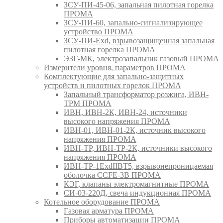
ЗСУ-ПИ-45-06, запальная пилотная горелка
ПРОМА
ЗСУ-ПИ-60, запально-сигнализирующее
устройство ПРОМА
ЗСУ-ПИ-Exd, взрывозащищенная запальная
пилотная горелка ПРОМА
ЭЗГ-МК, электрозапальник газовый ПРОМА
Измерители уровня, параметров ПРОМА
Комплектующие для запально-защитных
устройств и пилотных горелок ПРОМА
Запальный трансформатор розжига, ИВН-
ТРМ ПРОМА
ИВН, ИВН-2К, ИВН-24, источники
высокого напряжения ПРОМА
ИВН-01, ИВН-01-2К, источник высокого
напряжения ПРОМА
ИВН-ТР, ИВН-ТР-2К, источники высокого
напряжения ПРОМА
ИВН-ТР-1ExdIIBT5, взрывонепроницаемая
оболочка CCFE-3B ПРОМА
КЭГ, клапаны электромагнитные ПРОМА
СИ-03-220Д, свеча индукционная ПРОМА
Котельное оборудование ПРОМА
Газовая арматура ПРОМА
Приборы автоматизации ПРОМА