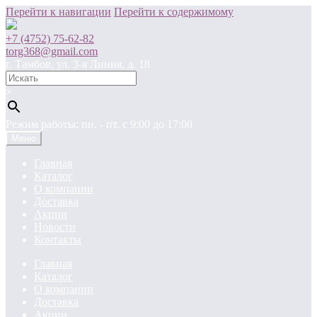
Перейти к навигации
Перейти к содержимому
+7 (4752) 75-62-82
torg368@gmail.com
г. Тамбов, ул. 3-я Линия, д. 18
×
Режим работы: пн. - пт. c 9:00 до 17:00
Меню
Главная
Каталог
О компании
Доставка
Акции
Новости
Контакты
Главная
Каталог
О компании
Доставка
Акции