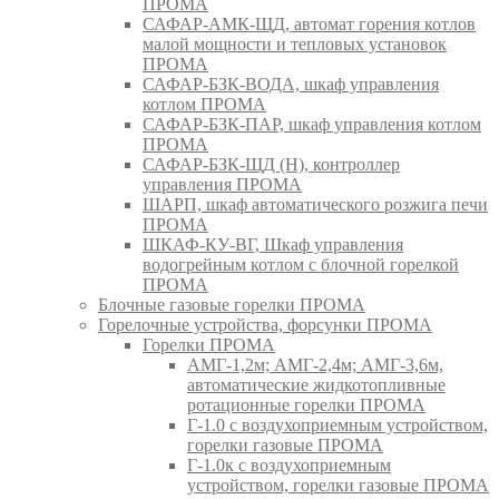
ПРОМА
САФАР-АМК-ЩД, автомат горения котлов
малой мощности и тепловых установок
ПРОМА
САФАР-БЗК-ВОДА, шкаф управления
котлом ПРОМА
САФАР-БЗК-ПАР, шкаф управления котлом
ПРОМА
САФАР-БЗК-ЩД (Н), контроллер
управления ПРОМА
ШАРП, шкаф автоматического розжига печи
ПРОМА
ШКАФ-КУ-ВГ, Шкаф управления
водогрейным котлом с блочной горелкой
ПРОМА
Блочные газовые горелки ПРОМА
Горелочные устройства, форсунки ПРОМА
Горелки ПРОМА
АМГ-1,2м; АМГ-2,4м; АМГ-3,6м,
автоматические жидкотопливные
ротационные горелки ПРОМА
Г-1.0 с воздухоприемным устройством,
горелки газовые ПРОМА
Г-1.0к с воздухоприемным
устройством, горелки газовые ПРОМА