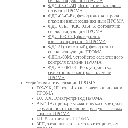
сигнализирующий ПРОМА
ФДС-03-С-24Т, фотодатчик контроля
пламени ПРОМА
ФДС-03-С-Ex, фотодатчик контроля
пламени взрывозащищенный ПРОМА
ФДС-03БГ, ФДС-03БГ-У, фотодатчик
сигнализирующий ПРОМА
ФДС-103-Ехd, фотодатчик
взрывозащищенный ПРОМА
ФДС-Ч (частотный), фотодатчики
сигнализирующие ПРОМА
ФДСА-03М, устройство селективного
контроля пламени ПРОМА
ФДСА-03М-01-IP65, устройство
селективного контроля пламени
ПРОМА
Устройства автоматизации ПРОМА
DX-XX, Шаровый кран c электроприводом
ПРОМА
DX-XX, Электропривод ПРОМА
АКГ-1А, прибор автоматического контроля
герметичности запорной арматуры газовых
горелок ПРОМА
БП, блок питания ПРОМА
ЗГП, заслонка газовая с электроприводом