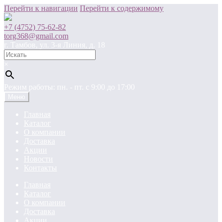
Перейти к навигации
Перейти к содержимому
+7 (4752) 75-62-82
torg368@gmail.com
г. Тамбов, ул. 3-я Линия, д. 18
×
Режим работы: пн. - пт. c 9:00 до 17:00
Меню
Главная
Каталог
О компании
Доставка
Акции
Новости
Контакты
Главная
Каталог
О компании
Доставка
Акции