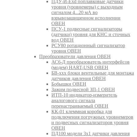
ПДУ-И-Exd поплавковые датчики
уровня (уровнемеры) с выходным
сигналом 4...20 мА во
взрывозащищенном исполнении
ОВЕН
ПСУ-1 подвесные сигнализаторы
(датчики) уровня для КНС и сточных
вод ОВЕН
РСУ80 ротационный сигнализатор
уровня ОВЕН
Преобразователи давления ОВЕН
АС6-Д преобразователь интерфейсов
(модем) HART-USB ОВЕН
БВ-ххх блоки вентильные для монтажа
датчиков давления ОВЕН
Бобышки ОВЕН
Зажим подвесной ЗП-1 ОВЕН
ИТП-10 индикатор-измеритель
аналогового сигнала
перенастраиваемый ОВЕН
КК-01 клеммная коробка для
подключения погружных уровнемеров
и подвесных сигнализаторов уровня
ОВЕН
ПД100 модели 3х1 датчики давления