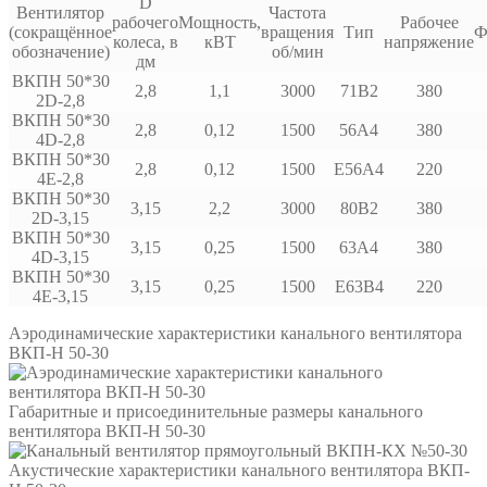
D
Вентилятор
Частота
рабочего
Мощность,
Рабочее
(сокращённое
вращения
Тип
Ф
колеса, в
кВТ
напряжение
обозначение)
об/мин
дм
ВКПН 50*30
2,8
1,1
3000
71B2
380
2D-2,8
ВКПН 50*30
2,8
0,12
1500
56A4
380
4D-2,8
ВКПН 50*30
2,8
0,12
1500
E56A4
220
4E-2,8
ВКПН 50*30
3,15
2,2
3000
80B2
380
2D-3,15
ВКПН 50*30
3,15
0,25
1500
63A4
380
4D-3,15
ВКПН 50*30
3,15
0,25
1500
E63B4
220
4E-3,15
Аэродинамические характеристики канального вентилятора
ВКП-Н 50-30
Габаритные и присоединительные размеры канального
вентилятора ВКП-Н 50-30
Акустические характеристики канального вентилятора ВКП-