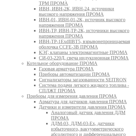
ТРМ ПРОМА
ИВН, ИВН-2К, ИВН-24, источники
высокого напряжения ПРОМА
ИВН-01, ИВН-01-2К, источник высокого
напряжения ПРОМА
ИВН-ТР, ИВН-ТР-2К, источники высокого
напряжения ПРОМА
ИВН-ТР-1ExdIIBT5, взрывонепроницаемая
оболочка CCFE-3B ПРОМА
КЭГ, клапаны электромагнитные ПРОМА
СИ-03-220Д, свеча индукционная ПРОМА
Котельное оборудование ПРОМА
Газовая арматура ПРОМА
Приборы автоматизации ПРОМА
Сигнализаторы загазованности SEITRON
Система подачи легкого жидкого топлива -
СПЛЖТ ПРОМА
Приборы для измерения давления ПРОМА
Арматура для датчиков давления ПРОМА
Датчики и измерители давления ПРОМА
Аналоговый датчик давления ДДМ
ПРОМА
ДДМ-03, ДДМ-03-Ех, датчики
избыточного, вакуумметрического
абсолютного и дифференциального