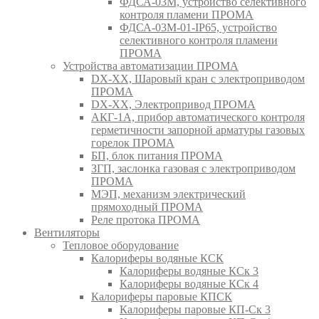
ФДСА-03М, устройство селективного
контроля пламени ПРОМА
ФДСА-03М-01-IP65, устройство
селективного контроля пламени
ПРОМА
Устройства автоматизации ПРОМА
DX-XX, Шаровый кран c электроприводом
ПРОМА
DX-XX, Электропривод ПРОМА
АКГ-1А, прибор автоматического контроля
герметичности запорной арматуры газовых
горелок ПРОМА
БП, блок питания ПРОМА
ЗГП, заслонка газовая с электроприводом
ПРОМА
МЭП, механизм электрический
прямоходный ПРОМА
Реле протока ПРОМА
Вентиляторы
Тепловое оборудование
Калориферы водяные КСК
Калориферы водяные КСк 3
Калориферы водяные КСк 4
Калориферы паровые КПСК
Калориферы паровые КП-Ск 3