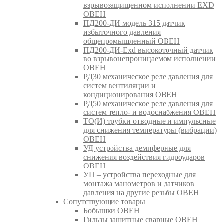
взрывозащищенном исполнении EXD
ОВЕН
ПД200-ДИ модель 315 датчик
избыточного давления
общепромышленный ОВЕН
ПД200-ДИ-Exd высокоточный датчик
во взрывонепроницаемом исполнении
ОВЕН
РД30 механическое реле давления для
систем вентиляции и
кондиционирования ОВЕН
РД50 механическое реле давления для
систем тепло- и водоснабжения ОВЕН
ТО(И) трубки отводные и импульсные
для снижения температуры (вибрации)
ОВЕН
УД устройства демпферные для
снижения воздействия гидроударов
ОВЕН
УП – устройства переходные для
монтажа манометров и датчиков
давления на другие резьбы ОВЕН
Сопутствующие товары
Бобышки ОВЕН
Гильзы защитные сварные ОВЕН