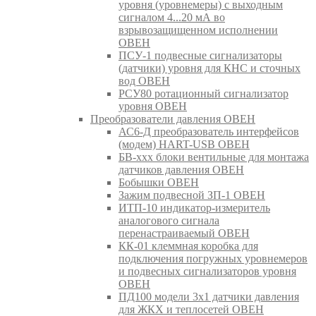
уровня (уровнемеры) с выходным
сигналом 4...20 мА во
взрывозащищенном исполнении
ОВЕН
ПСУ-1 подвесные сигнализаторы
(датчики) уровня для КНС и сточных
вод ОВЕН
РСУ80 ротационный сигнализатор
уровня ОВЕН
Преобразователи давления ОВЕН
АС6-Д преобразователь интерфейсов
(модем) HART-USB ОВЕН
БВ-ххх блоки вентильные для монтажа
датчиков давления ОВЕН
Бобышки ОВЕН
Зажим подвесной ЗП-1 ОВЕН
ИТП-10 индикатор-измеритель
аналогового сигнала
перенастраиваемый ОВЕН
КК-01 клеммная коробка для
подключения погружных уровнемеров
и подвесных сигнализаторов уровня
ОВЕН
ПД100 модели 3х1 датчики давления
для ЖКХ и теплосетей ОВЕН