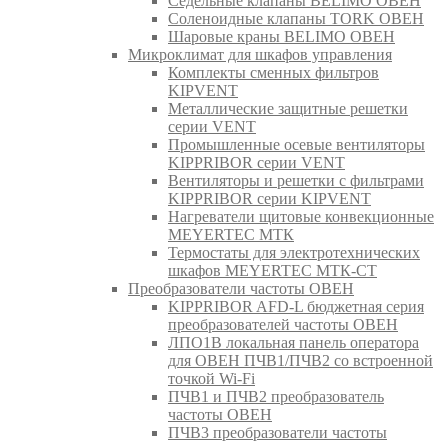
Седельные клапаны BELIMO ОВЕН
Соленоидные клапаны TORK ОВЕН
Шаровые краны BELIMO ОВЕН
Микроклимат для шкафов управления
Комплекты сменных фильтров
KIPVENT
Металлические защитные решетки
серии VENT
Промышленные осевые вентиляторы
KIPPRIBOR серии VENT
Вентиляторы и решетки с фильтрами
KIPPRIBOR серии KIPVENT
Нагреватели щитовые конвекционные
MEYERTEC МТК
Термостаты для электротехнических
шкафов MEYERTEC МТК-СТ
Преобразователи частоты ОВЕН
KIPPRIBOR AFD-L бюджетная серия
преобразователей частоты ОВЕН
ЛПО1В локальная панель оператора
для ОВЕН ПЧВ1/ПЧВ2 со встроенной
точкой Wi-Fi
ПЧВ1 и ПЧВ2 преобразователь
частоты ОВЕН
ПЧВ3 преобразователи частоты