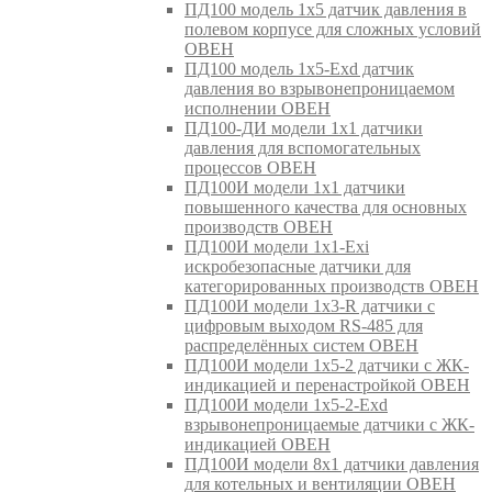
ПД100 модель 1х5 датчик давления в
полевом корпусе для сложных условий
ОВЕН
ПД100 модель 1х5-Exd датчик
давления во взрывонепроницаемом
исполнении ОВЕН
ПД100-ДИ модели 1х1 датчики
давления для вспомогательных
процессов ОВЕН
ПД100И модели 1х1 датчики
повышенного качества для основных
производств ОВЕН
ПД100И модели 1х1-Exi
искробезопасные датчики для
категорированных производств ОВЕН
ПД100И модели 1х3-R датчики с
цифровым выходом RS-485 для
распределённых систем ОВЕН
ПД100И модели 1х5-2 датчики с ЖК-
индикацией и перенастройкой ОВЕН
ПД100И модели 1х5-2-Exd
взрывонепроницаемые датчики с ЖК-
индикацией ОВЕН
ПД100И модели 8х1 датчики давления
для котельных и вентиляции ОВЕН