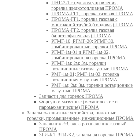
ПНГ-2-1 с пультом управления,
горелка жидкотопливная ПРОМА
ПРОМА-ГГ1, горелка газовая ПРОМА
ПРОМА-ГГ1, горелка газовая с
монтажной трубой (сводовая) ПРОМА
ПРОМА-ГГ2, горелка газовая
(короткофакельная) ПРОМА
РГМГ-10; РГМГ-20; РГМГ-30,
комбинированные горелки ПРОМА
РГМГ-1м-01 и РГМГ-1м-02,
комбинированная горелка ПРОМА
РГМГ-1м; 2м; 3м, горелки
ротационные газомазутные ПРОМА
РМГ-1м-01; РМГ-1м-02, горелка
ротационная мазутная ПРОМА
РМГ-1м; 2м; 3м, горелки ротационные
мазутные ПРОМА
Запчасти для горелок ПРОМА
Форсунки мазутные (механические и
паромеханические) ПРОМА
Запально-защитные устройства, пилотные
горелки, промышленные, инжекционные ПРОМА
Запальник ЭЗ, электрозапальник газовый
ПРОМА
ЗГИ-К1, ЗГИ-К2, запальная горелка ПРОМА