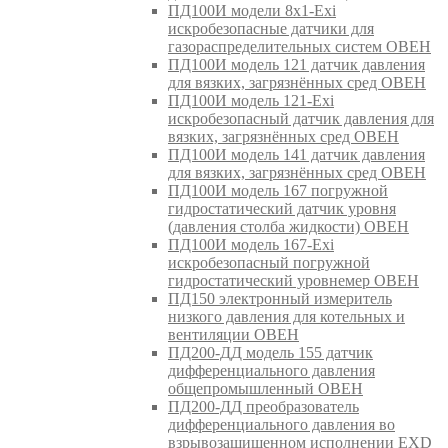
ПД100И модели 8х1-Exi
искробезопасные датчики для
газораспределительных систем ОВЕН
ПД100И модель 121 датчик давления
для вязких, загрязнённых сред ОВЕН
ПД100И модель 121-Exi
искробезопасный датчик давления для
вязких, загрязнённых сред ОВЕН
ПД100И модель 141 датчик давления
для вязких, загрязнённых сред ОВЕН
ПД100И модель 167 погружной
гидростатический датчик уровня
(давления столба жидкости) ОВЕН
ПД100И модель 167-Exi
искробезопасный погружной
гидростатический уровнемер ОВЕН
ПД150 электронный измеритель
низкого давления для котельных и
вентиляции ОВЕН
ПД200-ДД модель 155 датчик
дифференциального давления
общепромышленный ОВЕН
ПД200-ДД преобразователь
дифференциального давления во
взрывозащищенном исполнении EXD