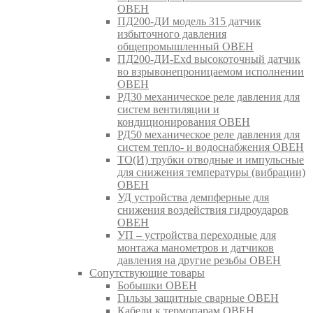
ОВЕН
ПД200-ДИ модель 315 датчик
избыточного давления
общепромышленный ОВЕН
ПД200-ДИ-Exd высокоточный датчик
во взрывонепроницаемом исполнении
ОВЕН
РД30 механическое реле давления для
систем вентиляции и
кондиционирования ОВЕН
РД50 механическое реле давления для
систем тепло- и водоснабжения ОВЕН
ТО(И) трубки отводные и импульсные
для снижения температуры (вибрации)
ОВЕН
УД устройства демпферные для
снижения воздействия гидроударов
ОВЕН
УП – устройства переходные для
монтажа манометров и датчиков
давления на другие резьбы ОВЕН
Сопутствующие товары
Бобышки ОВЕН
Гильзы защитные сварные ОВЕН
Кабели к термопарам ОВЕН