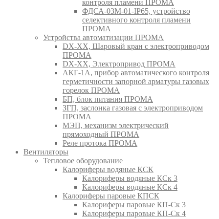
контроля пламени ПРОМА
ФДСА-03М-01-IP65, устройство
селективного контроля пламени
ПРОМА
Устройства автоматизации ПРОМА
DX-XX, Шаровый кран c электроприводом
ПРОМА
DX-XX, Электропривод ПРОМА
АКГ-1А, прибор автоматического контроля
герметичности запорной арматуры газовых
горелок ПРОМА
БП, блок питания ПРОМА
ЗГП, заслонка газовая с электроприводом
ПРОМА
МЭП, механизм электрический
прямоходный ПРОМА
Реле протока ПРОМА
Вентиляторы
Тепловое оборудование
Калориферы водяные КСК
Калориферы водяные КСк 3
Калориферы водяные КСк 4
Калориферы паровые КПСК
Калориферы паровые КП-Ск 3
Калориферы паровые КП-Ск 4