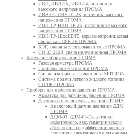
ИВН, ИВН-2К, ИВН-24, источники
высокого напряжения ПРОМА
ИВН-01, ИВН-01-2К, источник высокого
напряжения ПРОМА
ИВН-ТР, ИВН-ТР-2К, источники высокого
напряжения ПРОМА
ИВН-ТР-1ExdIIBT5, взрывонепроницаемая
оболочка CCFE-3B ПРОМА
КЭГ, клапаны электромагнитные ПРОМА
СИ-03-220Д, свеча индукционная ПРОМА
Котельное оборудование ПРОМА
Газовая арматура ПРОМА
Приборы автоматизации ПРОМА
Сигнализаторы загазованности SEITRON
Система подачи легкого жидкого топлива -
СПЛЖТ ПРОМА
Приборы для измерения давления ПРОМА
Арматура для датчиков давления ПРОМА
Датчики и измерители давления ПРОМА
Аналоговый датчик давления ДДМ
ПРОМА
ДДМ-03, ДДМ-03-Ех, датчики
избыточного, вакуумметрического
абсолютного и дифференциального
давления с электрическим выходным