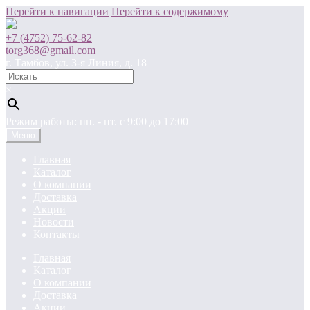
Перейти к навигации
Перейти к содержимому
+7 (4752) 75-62-82
torg368@gmail.com
г. Тамбов, ул. 3-я Линия, д. 18
×
Режим работы: пн. - пт. c 9:00 до 17:00
Меню
Главная
Каталог
О компании
Доставка
Акции
Новости
Контакты
Главная
Каталог
О компании
Доставка
Акции