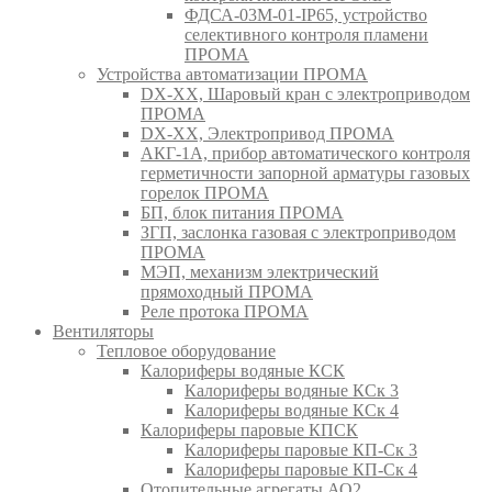
ФДСА-03М-01-IP65, устройство
селективного контроля пламени
ПРОМА
Устройства автоматизации ПРОМА
DX-XX, Шаровый кран c электроприводом
ПРОМА
DX-XX, Электропривод ПРОМА
АКГ-1А, прибор автоматического контроля
герметичности запорной арматуры газовых
горелок ПРОМА
БП, блок питания ПРОМА
ЗГП, заслонка газовая с электроприводом
ПРОМА
МЭП, механизм электрический
прямоходный ПРОМА
Реле протока ПРОМА
Вентиляторы
Тепловое оборудование
Калориферы водяные КСК
Калориферы водяные КСк 3
Калориферы водяные КСк 4
Калориферы паровые КПСК
Калориферы паровые КП-Ск 3
Калориферы паровые КП-Ск 4
Отопительные агрегаты АО2