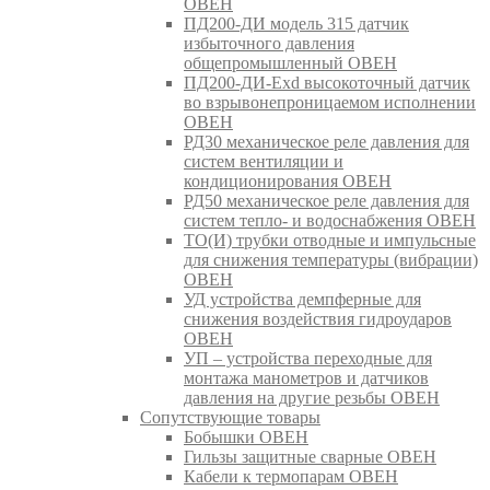
ОВЕН
ПД200-ДИ модель 315 датчик
избыточного давления
общепромышленный ОВЕН
ПД200-ДИ-Exd высокоточный датчик
во взрывонепроницаемом исполнении
ОВЕН
РД30 механическое реле давления для
систем вентиляции и
кондиционирования ОВЕН
РД50 механическое реле давления для
систем тепло- и водоснабжения ОВЕН
ТО(И) трубки отводные и импульсные
для снижения температуры (вибрации)
ОВЕН
УД устройства демпферные для
снижения воздействия гидроударов
ОВЕН
УП – устройства переходные для
монтажа манометров и датчиков
давления на другие резьбы ОВЕН
Сопутствующие товары
Бобышки ОВЕН
Гильзы защитные сварные ОВЕН
Кабели к термопарам ОВЕН