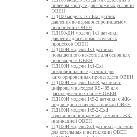
полевом корпусе для сложных условий
ОВЕН
ПД100 модель 1х5-Exd датчик
давления во взрывонепроницаемом
исполнении ОВЕН
ПД100-ДИ модели 1х1 датчики
давления для вспомогательных
процессов ОВЕН
ПД100И модели 1х1 датчики
повышенного качества для основных
производств ОВЕН
ПД100И модели 1х1-Exi
искробезопасные датчики для
категорированных производств ОВЕН
ПД100И модели 1х3-R датчики с
цифровым выходом RS-485 для
распределённых систем ОВЕН
ПД100И модели 1х5-2 датчики с ЖК-
индикацией и перенастройкой ОВЕН
ПД100И модели 1х5-2-Exd
взрывонепроницаемые датчики с ЖК-
индикацией ОВЕН
ПД100И модели 8х1 датчики давления
для котельных и вентиляции ОВЕН