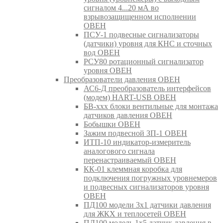
сигналом 4...20 мА во
взрывозащищенном исполнении
ОВЕН
ПСУ-1 подвесные сигнализаторы
(датчики) уровня для КНС и сточных
вод ОВЕН
РСУ80 ротационный сигнализатор
уровня ОВЕН
Преобразователи давления ОВЕН
АС6-Д преобразователь интерфейсов
(модем) HART-USB ОВЕН
БВ-ххх блоки вентильные для монтажа
датчиков давления ОВЕН
Бобышки ОВЕН
Зажим подвесной ЗП-1 ОВЕН
ИТП-10 индикатор-измеритель
аналогового сигнала
перенастраиваемый ОВЕН
КК-01 клеммная коробка для
подключения погружных уровнемеров
и подвесных сигнализаторов уровня
ОВЕН
ПД100 модели 3х1 датчики давления
для ЖКХ и теплосетей ОВЕН
ПД100 модель 1х5 датчик давления в