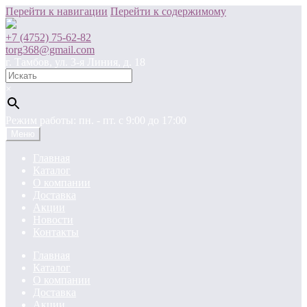
Перейти к навигации
Перейти к содержимому
+7 (4752) 75-62-82
torg368@gmail.com
г. Тамбов, ул. 3-я Линия, д. 18
×
Режим работы: пн. - пт. c 9:00 до 17:00
Меню
Главная
Каталог
О компании
Доставка
Акции
Новости
Контакты
Главная
Каталог
О компании
Доставка
Акции