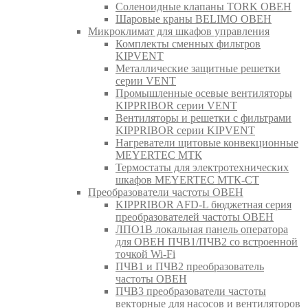
Соленоидные клапаны TORK ОВЕН
Шаровые краны BELIMO ОВЕН
Микроклимат для шкафов управления
Комплекты сменных фильтров
KIPVENT
Металлические защитные решетки
серии VENT
Промышленные осевые вентиляторы
KIPPRIBOR серии VENT
Вентиляторы и решетки с фильтрами
KIPPRIBOR серии KIPVENT
Нагреватели щитовые конвекционные
MEYERTEC МТК
Термостаты для электротехнических
шкафов MEYERTEC МТК-СТ
Преобразователи частоты ОВЕН
KIPPRIBOR AFD-L бюджетная серия
преобразователей частоты ОВЕН
ЛПО1В локальная панель оператора
для ОВЕН ПЧВ1/ПЧВ2 со встроенной
точкой Wi-Fi
ПЧВ1 и ПЧВ2 преобразователь
частоты ОВЕН
ПЧВ3 преобразователи частоты
векторные для насосов и вентиляторов