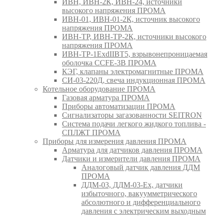
ИВН, ИВН-2К, ИВН-24, источники
высокого напряжения ПРОМА
ИВН-01, ИВН-01-2К, источник высокого
напряжения ПРОМА
ИВН-ТР, ИВН-ТР-2К, источники высокого
напряжения ПРОМА
ИВН-ТР-1ExdIIBT5, взрывонепроницаемая
оболочка CCFE-3B ПРОМА
КЭГ, клапаны электромагнитные ПРОМА
СИ-03-220Д, свеча индукционная ПРОМА
Котельное оборудование ПРОМА
Газовая арматура ПРОМА
Приборы автоматизации ПРОМА
Сигнализаторы загазованности SEITRON
Система подачи легкого жидкого топлива -
СПЛЖТ ПРОМА
Приборы для измерения давления ПРОМА
Арматура для датчиков давления ПРОМА
Датчики и измерители давления ПРОМА
Аналоговый датчик давления ДДМ
ПРОМА
ДДМ-03, ДДМ-03-Ех, датчики
избыточного, вакуумметрического
абсолютного и дифференциального
давления с электрическим выходным