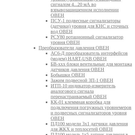
сигналом 4...20 мА во
взрывозащищенном исполнении
ОВЕН
ПСУ-1 подвесные сигнализаторы
(датчики) уровня для КНС и сточных
вод ОВЕН
РСУ80 ротационный сигнализатор
уровня ОВЕН
Преобразователи давления ОВЕН
АС6-Д преобразователь интерфейсов
(модем) HART-USB ОВЕН
БВ-ххх блоки вентильные для монтажа
датчиков давления ОВЕН
Бобышки ОВЕН
Зажим подвесной ЗП-1 ОВЕН
ИТП-10 индикатор-измеритель
аналогового сигнала
перенастраиваемый ОВЕН
КК-01 клеммная коробка для
подключения погружных уровнемеров
и подвесных сигнализаторов уровня
ОВЕН
ПД100 модели 3х1 датчики давления
для ЖКХ и теплосетей ОВЕН
ПД100 модель 1х5 датчик давления в