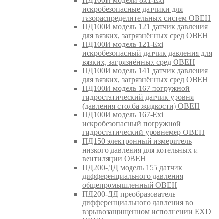
ПД100И модели 8х1-Exi
искробезопасные датчики для
газораспределительных систем ОВЕН
ПД100И модель 121 датчик давления
для вязких, загрязнённых сред ОВЕН
ПД100И модель 121-Exi
искробезопасный датчик давления для
вязких, загрязнённых сред ОВЕН
ПД100И модель 141 датчик давления
для вязких, загрязнённых сред ОВЕН
ПД100И модель 167 погружной
гидростатический датчик уровня
(давления столба жидкости) ОВЕН
ПД100И модель 167-Exi
искробезопасный погружной
гидростатический уровнемер ОВЕН
ПД150 электронный измеритель
низкого давления для котельных и
вентиляции ОВЕН
ПД200-ДД модель 155 датчик
дифференциального давления
общепромышленный ОВЕН
ПД200-ДД преобразователь
дифференциального давления во
взрывозащищенном исполнении EXD