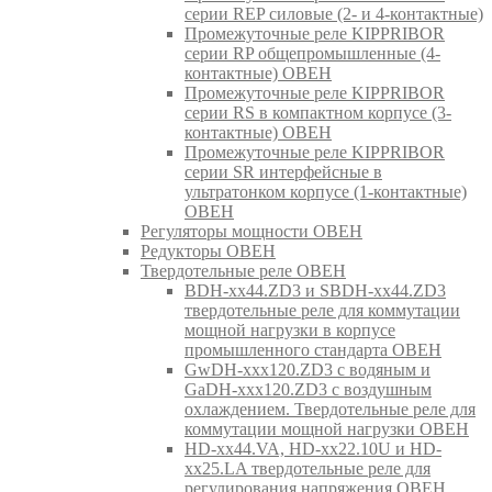
серии REP силовые (2- и 4-контактные)
Промежуточные реле KIPPRIBOR
серии RP общепромышленные (4-
контактные) ОВЕН
Промежуточные реле KIPPRIBOR
серии RS в компактном корпусе (3-
контактные) ОВЕН
Промежуточные реле KIPPRIBOR
серии SR интерфейсные в
ультратонком корпусе (1-контактные)
ОВЕН
Регуляторы мощности ОВЕН
Редукторы ОВЕН
Твердотельные реле ОВЕН
BDH-xx44.ZD3 и SBDH-xx44.ZD3
твердотельные реле для коммутации
мощной нагрузки в корпусе
промышленного стандарта ОВЕН
GwDH-xxx120.ZD3 с водяным и
GaDH-xxx120.ZD3 с воздушным
охлаждением. Твердотельные реле для
коммутации мощной нагрузки ОВЕН
HD-xx44.VA, HD-xx22.10U и HD-
xx25.LA твердотельные реле для
регулирования напряжения ОВЕН