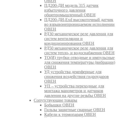
ОВЕН
ПД200-ДИ модель 315 датчик
избыточного давления
общепромышленный ОВЕН
ПД200-ДИ-Exd высокоточный датчик
во взрывонепроницаемом исполнении
ОВЕН
РД30 механическое реле давления для
систем вентиляции и
кондиционирования ОВЕН
РД50 механическое реле давления для
систем тепло- и водоснабжения ОВЕН
ТО(И) трубки отводные и импульсные
для снижения температуры (вибрации)
ОВЕН
УД устройства демпферные для
снижения воздействия гидроударов
ОВЕН
УП – устройства переходные для
монтажа манометров и датчиков
давления на другие резьбы ОВЕН
Сопутствующие товары
Бобышки ОВЕН
Гильзы защитные сварные ОВЕН
Кабели к термопарам ОВЕН