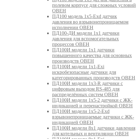
полевом корпусе для сложных условий
ОВЕН
ПД100 модель 1х5-Exd датчик
давления во взрывонепроницаемом
исполнении ОВЕН
ПД100-ДИ модели 1х1 датчики
давления для вспомогательных
процессов ОВЕН
ПД100И модели 1х1 датчики
повышенного качества для основных
производств ОВЕН
ПД100И модели 1х1-Exi
искробезопасные датчики для
категорированных производств ОВЕН
ПД100И модели 1х3-R датчики с
цифровым выходом RS-485 для
распределённых систем ОВЕН
ПД100И модели 1х5-2 датчики с ЖК-
индикацией и перенастройкой ОВЕН
ПД100И модели 1х5-2-Exd
взрывонепроницаемые датчики с ЖК-
индикацией ОВЕН
ПД100И модели 8х1 датчики давления
для котельных и вентиляции ОВЕН