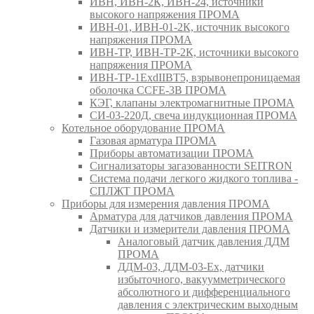
ИВН, ИВН-2К, ИВН-24, источники
высокого напряжения ПРОМА
ИВН-01, ИВН-01-2К, источник высокого
напряжения ПРОМА
ИВН-ТР, ИВН-ТР-2К, источники высокого
напряжения ПРОМА
ИВН-ТР-1ExdIIBT5, взрывонепроницаемая
оболочка CCFE-3B ПРОМА
КЭГ, клапаны электромагнитные ПРОМА
СИ-03-220Д, свеча индукционная ПРОМА
Котельное оборудование ПРОМА
Газовая арматура ПРОМА
Приборы автоматизации ПРОМА
Сигнализаторы загазованности SEITRON
Система подачи легкого жидкого топлива -
СПЛЖТ ПРОМА
Приборы для измерения давления ПРОМА
Арматура для датчиков давления ПРОМА
Датчики и измерители давления ПРОМА
Аналоговый датчик давления ДДМ
ПРОМА
ДДМ-03, ДДМ-03-Ех, датчики
избыточного, вакуумметрического
абсолютного и дифференциального
давления с электрическим выходным