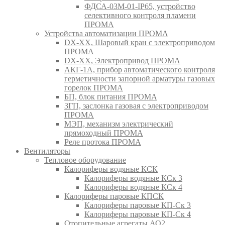
ФДСА-03М-01-IP65, устройство
селективного контроля пламени
ПРОМА
Устройства автоматизации ПРОМА
DX-XX, Шаровый кран c электроприводом
ПРОМА
DX-XX, Электропривод ПРОМА
АКГ-1А, прибор автоматического контроля
герметичности запорной арматуры газовых
горелок ПРОМА
БП, блок питания ПРОМА
ЗГП, заслонка газовая с электроприводом
ПРОМА
МЭП, механизм электрический
прямоходный ПРОМА
Реле протока ПРОМА
Вентиляторы
Тепловое оборудование
Калориферы водяные КСК
Калориферы водяные КСк 3
Калориферы водяные КСк 4
Калориферы паровые КПСК
Калориферы паровые КП-Ск 3
Калориферы паровые КП-Ск 4
Отопительные агрегаты АО2