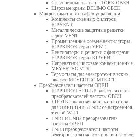
Соленоидные клапаны TORK ОВЕН
Шаровые краны BELIMO ОВЕН
Микроклимат для шкафов управления
Комплекты сменных фильтров
KIPVENT
Металлические защитные решетки
серии VENT
Промышленные осевые вентиляторы
KIPPRIBOR серии VENT
Вентиляторы и решетки с фильтрами
KIPPRIBOR серии KIPVENT
Нагреватели щитовые конвекционные
MEYERTEC МТК
Термостаты для электротехнических
шкафов MEYERTEC МТК-СТ
Преобразователи частоты ОВЕН
KIPPRIBOR AFD-L бюджетная серия
преобразователей частоты ОВЕН
ЛПО1В локальная панель оператора
для ОВЕН ПЧВ1/ПЧВ2 со встроенной
точкой Wi-Fi
ПЧВ1 и ПЧВ2 преобразователь
частоты ОВЕН
ПЧВ3 преобразователи частоты
векторные для насосов и вентиляторов