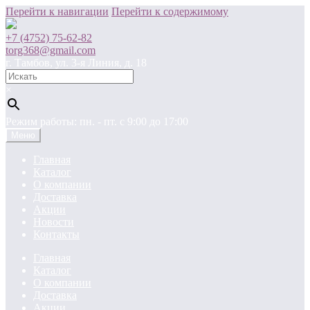
Перейти к навигации
Перейти к содержимому
+7 (4752) 75-62-82
torg368@gmail.com
г. Тамбов, ул. 3-я Линия, д. 18
×
Режим работы: пн. - пт. c 9:00 до 17:00
Меню
Главная
Каталог
О компании
Доставка
Акции
Новости
Контакты
Главная
Каталог
О компании
Доставка
Акции