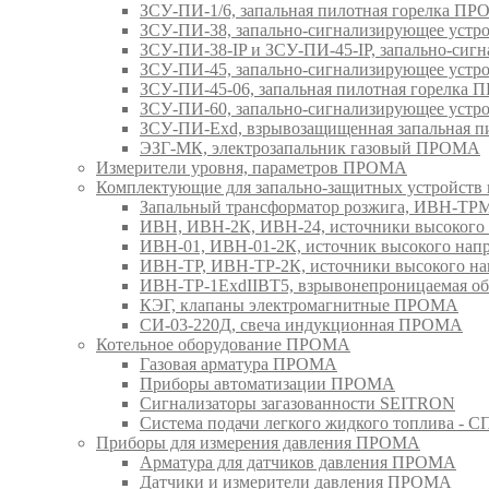
ЗСУ-ПИ-1/6, запальная пилотная горелка П
ЗСУ-ПИ-38, запально-сигнализирующее уст
ЗСУ-ПИ-38-IP и ЗСУ-ПИ-45-IP, запально-си
ЗСУ-ПИ-45, запально-сигнализирующее уст
ЗСУ-ПИ-45-06, запальная пилотная горелка
ЗСУ-ПИ-60, запально-сигнализирующее уст
ЗСУ-ПИ-Exd, взрывозащищенная запальная 
ЭЗГ-МК, электрозапальник газовый ПРОМА
Измерители уровня, параметров ПРОМА
Комплектующие для запально-защитных устройст
Запальный трансформатор розжига, ИВН-Т
ИВН, ИВН-2К, ИВН-24, источники высоког
ИВН-01, ИВН-01-2К, источник высокого н
ИВН-ТР, ИВН-ТР-2К, источники высокого 
ИВН-ТР-1ExdIIBT5, взрывонепроницаемая 
КЭГ, клапаны электромагнитные ПРОМА
СИ-03-220Д, свеча индукционная ПРОМА
Котельное оборудование ПРОМА
Газовая арматура ПРОМА
Приборы автоматизации ПРОМА
Сигнализаторы загазованности SEITRON
Система подачи легкого жидкого топлива 
Приборы для измерения давления ПРОМА
Арматура для датчиков давления ПРОМА
Датчики и измерители давления ПРОМА