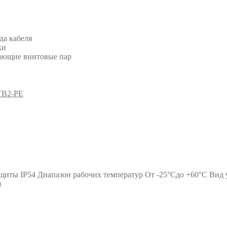
да кабеля
ки
ающие винтовые пар
TB2-PE
иты IP54 Диапазон рабочих температур От -25°Cдо +60°C Вид 
я