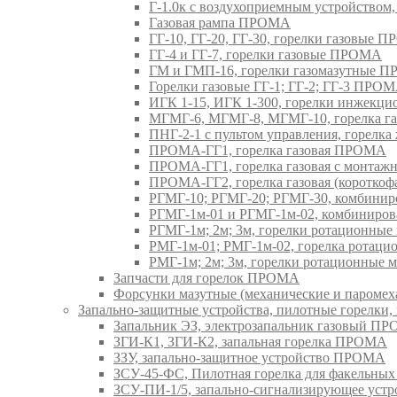
Г-1.0к с воздухоприемным устройством
Газовая рампа ПРОМА
ГГ-10, ГГ-20, ГГ-30, горелки газовые 
ГГ-4 и ГГ-7, горелки газовые ПРОМА
ГМ и ГМП-16, горелки газомазутные 
Горелки газовые ГГ-1; ГГ-2; ГГ-3 ПРО
ИГК 1-15, ИГК 1-300, горелки инжекц
МГМГ-6, МГМГ-8, МГМГ-10, горелка г
ПНГ-2-1 с пультом управления, горел
ПРОМА-ГГ1, горелка газовая ПРОМА
ПРОМА-ГГ1, горелка газовая с монтаж
ПРОМА-ГГ2, горелка газовая (коротко
РГМГ-10; РГМГ-20; РГМГ-30, комбини
РГМГ-1м-01 и РГМГ-1м-02, комбиниро
РГМГ-1м; 2м; 3м, горелки ротационны
РМГ-1м-01; РМГ-1м-02, горелка ротац
РМГ-1м; 2м; 3м, горелки ротационные
Запчасти для горелок ПРОМА
Форсунки мазутные (механические и паром
Запально-защитные устройства, пилотные горел
Запальник ЭЗ, электрозапальник газовый П
ЗГИ-К1, ЗГИ-К2, запальная горелка ПРОМА
ЗЗУ, запально-защитное устройство ПРОМА
ЗСУ-45-ФС, Пилотная горелка для факельны
ЗСУ-ПИ-1/5, запально-сигнализирующее ус