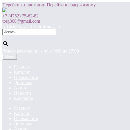
Перейти к навигации
Перейти к содержимому
+7 (4752) 75-62-82
torg368@gmail.com
г. Тамбов, ул. 3-я Линия, д. 18
×
Режим работы: пн. - пт. c 9:00 до 17:00
Меню
Главная
Каталог
О компании
Доставка
Акции
Новости
Контакты
Главная
Каталог
О компании
Доставка
Акции