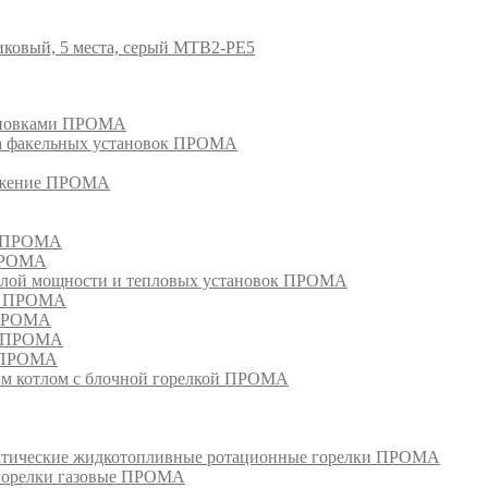
иковый, 5 места, серый MTB2-PE5
тановками ПРОМА
га факельных установок ПРОМА
режение ПРОМА
м ПРОМА
 ПРОМА
лой мощности и тепловых установок ПРОМА
ом ПРОМА
 ПРОМА
я ПРОМА
и ПРОМА
м котлом с блочной горелкой ПРОМА
матические жидкотопливные ротационные горелки ПРОМА
 горелки газовые ПРОМА