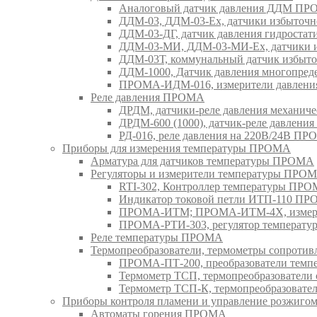
Аналоговый датчик давления ДДМ П
ДДМ-03, ДДМ-03-Ех, датчики избыточн
ДДМ-03-ДГ, датчик давления гидрост
ДДМ-03-МИ, ДДМ-03-МИ-Ех, датчики из
ДДМ-03Т, коммунальный датчик избыт
ДДМ-1000, Датчик давления многопр
ПРОМА-ИДМ-016, измерители давлен
Реле давления ПРОМА
ДРДМ, датчики-реле давления механи
ДРДМ-600 (1000), датчик-реле давлен
РД-016, реле давления на 220В/24В П
Приборы для измерения температуры ПРОМА
Арматура для датчиков температуры ПРОМА
Регуляторы и измерители температуры ПРО
RTI-302, Контроллер температуры ПР
Индикатор токовой петли ИТП-110 П
ПРОМА-ИТМ; ПРОМА-ИТМ-4Х, измери
ПРОМА-РТИ-303, регулятор температ
Реле температуры ПРОМА
Термопреобразователи, термометры сопрот
ПРОМА-ПТ-200, преобразователи тем
Термометр ТСП, термопреобразовател
Термометр ТСП-К, термопреобразоват
Приборы контроля пламени и управление розжиг
Автоматы горения ПРОМА