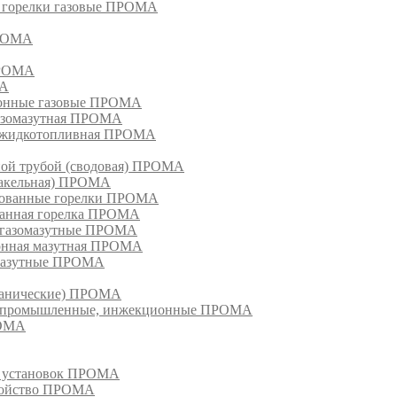
, горелки газовые ПРОМА
ПРОМА
ПРОМА
МА
ионные газовые ПРОМА
азомазутная ПРОМА
ка жидкотопливная ПРОМА
ной трубой (сводовая) ПРОМА
факельная) ПРОМА
рованные горелки ПРОМА
ванная горелка ПРОМА
е газомазутные ПРОМА
ионная мазутная ПРОМА
 мазутные ПРОМА
еханические) ПРОМА
ки, промышленные, инжекционные ПРОМА
РОМА
х установок ПРОМА
тройство ПРОМА