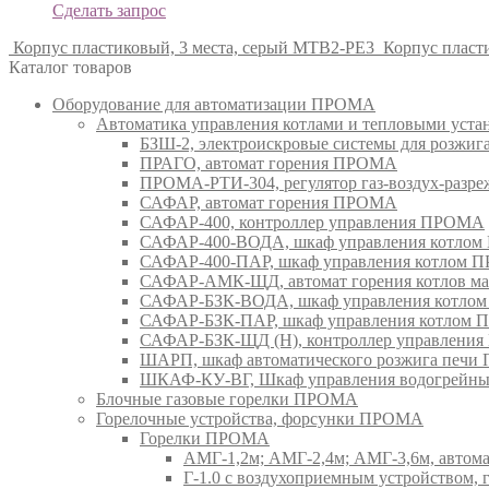
Сделать запрос
Корпус пластиковый, 3 места, серый MTB2-PE3
Корпус пласт
Каталог товаров
Оборудование для автоматизации ПРОМА
Автоматика управления котлами и тепловыми ус
БЗШ-2, электроискровые системы для розжи
ПРАГО, автомат горения ПРОМА
ПРОМА-РТИ-304, регулятор газ-воздух-раз
САФАР, автомат горения ПРОМА
САФАР-400, контроллер управления ПРОМА
САФАР-400-ВОДА, шкаф управления котло
САФАР-400-ПАР, шкаф управления котлом
САФАР-АМК-ЩД, автомат горения котлов ма
САФАР-БЗК-ВОДА, шкаф управления котл
САФАР-БЗК-ПАР, шкаф управления котлом
САФАР-БЗК-ЩД (Н), контроллер управлени
ШАРП, шкаф автоматического розжига печ
ШКАФ-КУ-ВГ, Шкаф управления водогрейны
Блочные газовые горелки ПРОМА
Горелочные устройства, форсунки ПРОМА
Горелки ПРОМА
АМГ-1,2м; АМГ-2,4м; АМГ-3,6м, авто
Г-1.0 с воздухоприемным устройством,