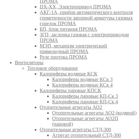
ПРОМА
DX-XX, Электропривод ПРОМА
АКГ-1А, прибор автоматического контроля
герметичности запорной арматуры газовых
горелок ПРОМА
БП, блок питания ПРОМА
ЗГП, заслонка газовая с электроприводом
ПРОМА
МЭП, механизм электрический
прямоходный ПРОМА
Реле протока ПРОМА
Вентиляторы
Тепловое оборудование
Калориферы водяные КСК
Калориферы водяные КСк 3
Калориферы водяные КСк 4
Калориферы паровые КПСК
Калориферы паровые КП-Ск 3
Калориферы паровые КП-Ск 4
Отопительные агрегаты АО2
Отопительные агрегаты АО2 (водяной)
Отопительные агрегаты АО2П
(паровой)
Отопительные агрегаты СТД-300
Агрегат отопительный СТД-300