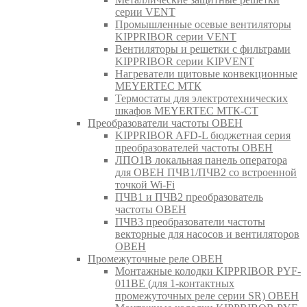
серии VENT
Промышленные осевые вентиляторы
KIPPRIBOR серии VENT
Вентиляторы и решетки с фильтрами
KIPPRIBOR серии KIPVENT
Нагреватели щитовые конвекционные
MEYERTEC МТК
Термостаты для электротехнических
шкафов MEYERTEC МТК-СТ
Преобразователи частоты ОВЕН
KIPPRIBOR AFD-L бюджетная серия
преобразователей частоты ОВЕН
ЛПО1В локальная панель оператора
для ОВЕН ПЧВ1/ПЧВ2 со встроенной
точкой Wi-Fi
ПЧВ1 и ПЧВ2 преобразователь
частоты ОВЕН
ПЧВ3 преобразователи частоты
векторные для насосов и вентиляторов
ОВЕН
Промежуточные реле ОВЕН
Монтажные колодки KIPPRIBOR PYF-
011BE (для 1-контактных
промежуточных реле серии SR) ОВЕН