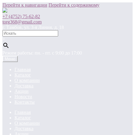
Перейти к навигации
Перейти к содержимому
+7 (4752) 75-62-82
torg368@gmail.com
г. Тамбов, ул. 3-я Линия, д. 18
×
Режим работы: пн. - пт. c 9:00 до 17:00
Меню
Главная
Каталог
О компании
Доставка
Акции
Новости
Контакты
Главная
Каталог
О компании
Доставка
Акции