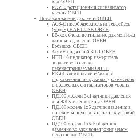
вод ОВЕН
РСУ80 ротационный сигнализатор
уровня ОВЕН
Преобразователи давления ОВЕН
АС6-Д преобразователь интерфейсов
(модем) HART-USB ОВЕН
БВ-ххх блоки вентильные для монтажа
датчиков давления ОВЕН
Бобышки ОВЕН
Зажим подвесной ЗП-1 ОВЕН
ИТП-10 индикатор-измеритель
аналогового сигнала
перенастраиваемый ОВЕН
КК-01 клеммная коробка для
подключения погружных уровнемеров
и подвесных сигнализаторов уровня
ОВЕН
ПД100 модели 3х1 датчики давления
для ЖКХ и теплосетей ОВЕН
ПД100 модель 1х5 датчик давления в
полевом корпусе для сложных условий
ОВЕН
ПД100 модель 1х5-Exd датчик
давления во взрывонепроницаемом
исполнении ОВЕН