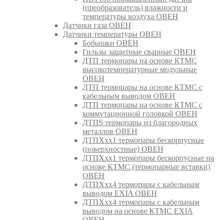
(преобразователь) влажности и
температуры воздуха ОВЕН
Датчики газа ОВЕН
Датчики температуры ОВЕН
Бобышки ОВЕН
Гильзы защитные сварные ОВЕН
ДТП термопары на основе КТМС
высокотемпературные модульные
ОВЕН
ДТП термопары на основе КТМС с
кабельным выводом ОВЕН
ДТП термопары на основе КТМС с
коммутационной головкой ОВЕН
ДТПS термопары из благородных
металлов ОВЕН
ДТПХхх1 термопары бескорпусные
(поверхностные) ОВЕН
ДТПХхх1 термопары бескорпусные на
основе КТМС (термопарные вставки)
ОВЕН
ДТПХхх4 термопары с кабельным
выводом EXIA ОВЕН
ДТПХхх4 термопары с кабельным
выводом на основе КТМС EXIA
ОВЕН