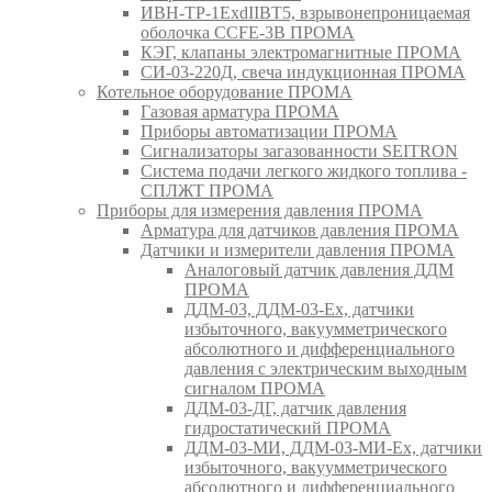
ИВН-ТР-1ExdIIBT5, взрывонепроницаемая
оболочка CCFE-3B ПРОМА
КЭГ, клапаны электромагнитные ПРОМА
СИ-03-220Д, свеча индукционная ПРОМА
Котельное оборудование ПРОМА
Газовая арматура ПРОМА
Приборы автоматизации ПРОМА
Сигнализаторы загазованности SEITRON
Система подачи легкого жидкого топлива -
СПЛЖТ ПРОМА
Приборы для измерения давления ПРОМА
Арматура для датчиков давления ПРОМА
Датчики и измерители давления ПРОМА
Аналоговый датчик давления ДДМ
ПРОМА
ДДМ-03, ДДМ-03-Ех, датчики
избыточного, вакуумметрического
абсолютного и дифференциального
давления с электрическим выходным
сигналом ПРОМА
ДДМ-03-ДГ, датчик давления
гидростатический ПРОМА
ДДМ-03-МИ, ДДМ-03-МИ-Ех, датчики
избыточного, вакуумметрического
абсолютного и дифференциального