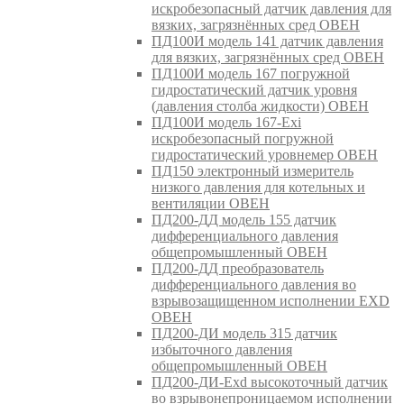
искробезопасный датчик давления для
вязких, загрязнённых сред ОВЕН
ПД100И модель 141 датчик давления
для вязких, загрязнённых сред ОВЕН
ПД100И модель 167 погружной
гидростатический датчик уровня
(давления столба жидкости) ОВЕН
ПД100И модель 167-Exi
искробезопасный погружной
гидростатический уровнемер ОВЕН
ПД150 электронный измеритель
низкого давления для котельных и
вентиляции ОВЕН
ПД200-ДД модель 155 датчик
дифференциального давления
общепромышленный ОВЕН
ПД200-ДД преобразователь
дифференциального давления во
взрывозащищенном исполнении EXD
ОВЕН
ПД200-ДИ модель 315 датчик
избыточного давления
общепромышленный ОВЕН
ПД200-ДИ-Exd высокоточный датчик
во взрывонепроницаемом исполнении