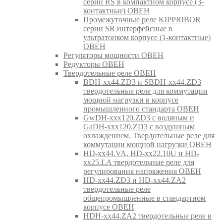
серии RS в компактном корпусе (3-
контактные) ОВЕН
Промежуточные реле KIPPRIBOR
серии SR интерфейсные в
ультратонком корпусе (1-контактные)
ОВЕН
Регуляторы мощности ОВЕН
Редукторы ОВЕН
Твердотельные реле ОВЕН
BDH-xx44.ZD3 и SBDH-xx44.ZD3
твердотельные реле для коммутации
мощной нагрузки в корпусе
промышленного стандарта ОВЕН
GwDH-xxx120.ZD3 с водяным и
GaDH-xxx120.ZD3 с воздушным
охлаждением. Твердотельные реле для
коммутации мощной нагрузки ОВЕН
HD-xx44.VA, HD-xx22.10U и HD-
xx25.LA твердотельные реле для
регулирования напряжения ОВЕН
HD-xx44.ZD3 и HD-xx44.ZA2
твердотельные реле
общепромышленные в стандартном
корпусе ОВЕН
HDH-xx44.ZA2 твердотельные реле в