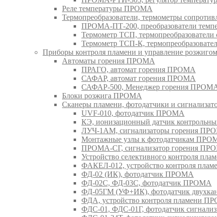
Реле температуры ПРОМА
Термопреобразователи, термометры сопрот
ПРОМА-ПТ-200, преобразователи тем
Термометр ТСП, термопреобразовател
Термометр ТСП-К, термопреобразоват
Приборы контроля пламени и управление розжиг
Автоматы горения ПРОМА
ПРАГО, автомат горения ПРОМА
САФАР, автомат горения ПРОМА
САФАР-500, Менеджер горения ПРОМ
Блоки розжига ПРОМА
Сканеры пламени, фотодатчики и сигнализа
UVF-010, фотодатчик ПРОМА
КЭ, ионизационный датчик контрольн
ЛУЧ-1АМ, сигнализаторы горения ПР
Монтажные узлы к фотодатчикам ПРО
ПРОМА-СГ, сигнализатор горения ПР
Устройство селективного контроля пл
ФАКЕЛ-012, устройство контроля пла
ФД-02 (ИК), фотодатчик ПРОМА
ФД-02С, ФД-03С, фотодатчик ПРОМА
ФД-05ГМ (УФ+ИК), фотодатчик двухк
ФДА, устройство контроля пламени П
ФДС-01, ФДС-01Г, фотодатчик сигна