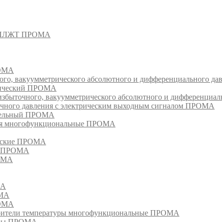
- СПЛЖТ ПРОМА
РОМА
ого, вакуумметрического абсолютного и дифференциального д
атический ПРОМА
быточного, вакуумметрического абсолютного и дифференциал
очного давления с электрическим выходным сигналом ПРОМА
едельный ПРОМА
ия многофункциональные ПРОМА
ческие ПРОМА
ия ПРОМА
РОМА
МА
ОМА
РОМА
тели температуры многофункциональные ПРОМА
уры ПРОМА