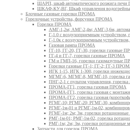
ШАРП, шкаф автоматического розжига печ
ШКАФ-КУ-ВГ, Шкаф управления водогрейны
Блочные газовые горелки ПРОМА
Горелочные устройства, форсунки ПРОМА
Горелки ПРОМА
АМГ-1,2м; АМГ-2,4м; АМГ-3,6м, авто
Г-1.0 с воздухоприемным устройством,
Г-1.0к с воздухоприемным устройством
Газовая рампа ПРОМА
ГГ-10, ГГ-20, ГГ-30, горелки газовые 
ГГ-4 и ГГ-7, горелки газовые ПРОМА
ГМ и ГМП-16, горелки газомазутные 
Горелки газовые ГГ-1; ГГ-2; ГГ-3 ПРО
ИГК 1-15, ИГК 1-300, горелки инжекц
МГМГ-6, МГМГ-8, МГМГ-10, горелка г
ПНГ-2-1 с пультом управления, горел
ПРОМА-ГГ1, горелка газовая ПРОМА
ПРОМА-ГГ1, горелка газовая с монтаж
ПРОМА-ГГ2, горелка газовая (коротко
РГМГ-10; РГМГ-20; РГМГ-30, комбини
РГМГ-1м-01 и РГМГ-1м-02, комбиниро
РГМГ-1м; 2м; 3м, горелки ротационны
РМГ-1м-01; РМГ-1м-02, горелка ротац
РМГ-1м; 2м; 3м, горелки ротационные
Запчасти для горелок ПРОМА