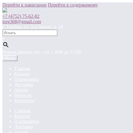
Перейти к навигации
Перейти к содержимому
+7 (4752) 75-62-82
torg368@gmail.com
г. Тамбов, ул. 3-я Линия, д. 18
×
Режим работы: пн. - пт. c 9:00 до 17:00
Меню
Главная
Каталог
О компании
Доставка
Акции
Новости
Контакты
Главная
Каталог
О компании
Доставка
Акции