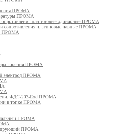
ивления ПРОМА
пературы ПРОМА
и сопротивления платиновые одинарные ПРОМА
ели сопротивления платиновые парные ПРОМА
ом ПРОМА
А
торы горения ПРОМА
ый электрод ПРОМА
ОМА
МА
ОМА
амени, ФДС-203-Exd ПРОМА
мени в топке ПРОМА
анальный ПРОМА
РОМА
лизирующий ПРОМА