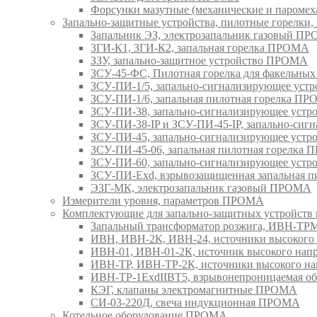
Форсунки мазутные (механические и паром
Запально-защитные устройства, пилотные горел
Запальник ЭЗ, электрозапальник газовый П
ЗГИ-К1, ЗГИ-К2, запальная горелка ПРОМА
ЗЗУ, запально-защитное устройство ПРОМА
ЗСУ-45-ФС, Пилотная горелка для факельны
ЗСУ-ПИ-1/5, запально-сигнализирующее ус
ЗСУ-ПИ-1/6, запальная пилотная горелка П
ЗСУ-ПИ-38, запально-сигнализирующее уст
ЗСУ-ПИ-38-IP и ЗСУ-ПИ-45-IP, запально-си
ЗСУ-ПИ-45, запально-сигнализирующее уст
ЗСУ-ПИ-45-06, запальная пилотная горелка
ЗСУ-ПИ-60, запально-сигнализирующее уст
ЗСУ-ПИ-Exd, взрывозащищенная запальная 
ЭЗГ-МК, электрозапальник газовый ПРОМА
Измерители уровня, параметров ПРОМА
Комплектующие для запально-защитных устройст
Запальный трансформатор розжига, ИВН-Т
ИВН, ИВН-2К, ИВН-24, источники высоког
ИВН-01, ИВН-01-2К, источник высокого н
ИВН-ТР, ИВН-ТР-2К, источники высокого 
ИВН-ТР-1ExdIIBT5, взрывонепроницаемая 
КЭГ, клапаны электромагнитные ПРОМА
СИ-03-220Д, свеча индукционная ПРОМА
Котельное оборудование ПРОМА