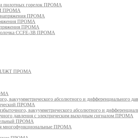
в и пилотных горелок ПРОМА
РМ ПРОМА
о напряжения ПРОМА
апряжения ПРОМА
напряжения ПРОМА
оболочка CCFE-3B ПРОМА
- СПЛЖТ ПРОМА
РОМА
ого, вакуумметрического абсолютного и дифференциального д
атический ПРОМА
быточного, вакуумметрического абсолютного и дифференциал
очного давления с электрическим выходным сигналом ПРОМА
едельный ПРОМА
ия многофункциональные ПРОМА
ческие ПРОМА