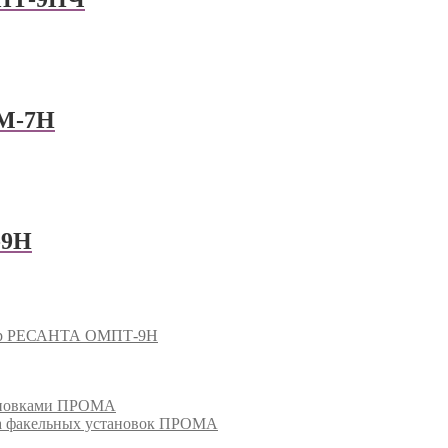
М-7Н
-9Н
ор РЕСАНТА ОМПТ-9Н
тановками ПРОМА
га факельных установок ПРОМА