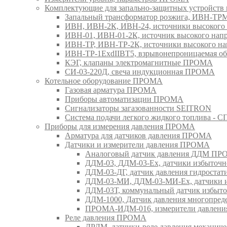
Комплектующие для запально-защитных устройст
Запальный трансформатор розжига, ИВН-Т
ИВН, ИВН-2К, ИВН-24, источники высоког
ИВН-01, ИВН-01-2К, источник высокого н
ИВН-ТР, ИВН-ТР-2К, источники высокого 
ИВН-ТР-1ExdIIBT5, взрывонепроницаемая 
КЭГ, клапаны электромагнитные ПРОМА
СИ-03-220Д, свеча индукционная ПРОМА
Котельное оборудование ПРОМА
Газовая арматура ПРОМА
Приборы автоматизации ПРОМА
Сигнализаторы загазованности SEITRON
Система подачи легкого жидкого топлива 
Приборы для измерения давления ПРОМА
Арматура для датчиков давления ПРОМА
Датчики и измерители давления ПРОМА
Аналоговый датчик давления ДДМ П
ДДМ-03, ДДМ-03-Ех, датчики избыточн
ДДМ-03-ДГ, датчик давления гидрост
ДДМ-03-МИ, ДДМ-03-МИ-Ех, датчики из
ДДМ-03Т, коммунальный датчик избыт
ДДМ-1000, Датчик давления многопр
ПРОМА-ИДМ-016, измерители давлен
Реле давления ПРОМА
ДРДМ, датчики-реле давления механи