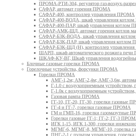
ПРОМА-РТИ-304, регулятор газ-воздух-раз
САФАР, автомат горения ПРОМА
САФАР-400, контроллер управления ПРОМА
САФАР-400-ВОДА, шкаф управления котло
САФАР-400-ПАР, шкаф управления котлом
САФАР-АМК-ЩД, автомат горения котлов ма
САФАР-БЗК-ВОДА, шкаф управления котл
САФАР-БЗК-ПАР, шкаф управления котлом
САФАР-БЗК-ЩД (Н), контроллер управлени
ШАРП, шкаф автоматического розжига печ
ШКАФ-КУ-ВГ, Шкаф управления водогрейны
Блочные газовые горелки ПРОМА
Горелочные устройства, форсунки ПРОМА
Горелки ПРОМА
АМГ-1,2м; АМГ-2,4м; АМГ-3,6м, авто
Г-1.0 с воздухоприемным устройством,
Г-1.0к с воздухоприемным устройством
Газовая рампа ПРОМА
ГГ-10, ГГ-20, ГГ-30, горелки газовые 
ГГ-4 и ГГ-7, горелки газовые ПРОМА
ГМ и ГМП-16, горелки газомазутные 
Горелки газовые ГГ-1; ГГ-2; ГГ-3 ПРО
ИГК 1-15, ИГК 1-300, горелки инжекц
МГМГ-6, МГМГ-8, МГМГ-10, горелка г
ПНГ-2-1 с пультом управления, горел