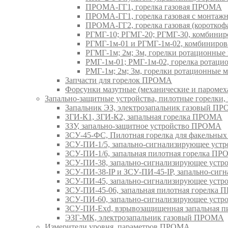
ПРОМА-ГГ1, горелка газовая ПРОМА
ПРОМА-ГГ1, горелка газовая с монтаж
ПРОМА-ГГ2, горелка газовая (коротко
РГМГ-10; РГМГ-20; РГМГ-30, комбини
РГМГ-1м-01 и РГМГ-1м-02, комбиниро
РГМГ-1м; 2м; 3м, горелки ротационны
РМГ-1м-01; РМГ-1м-02, горелка ротац
РМГ-1м; 2м; 3м, горелки ротационные
Запчасти для горелок ПРОМА
Форсунки мазутные (механические и паром
Запально-защитные устройства, пилотные горел
Запальник ЭЗ, электрозапальник газовый П
ЗГИ-К1, ЗГИ-К2, запальная горелка ПРОМА
ЗЗУ, запально-защитное устройство ПРОМА
ЗСУ-45-ФС, Пилотная горелка для факельны
ЗСУ-ПИ-1/5, запально-сигнализирующее ус
ЗСУ-ПИ-1/6, запальная пилотная горелка П
ЗСУ-ПИ-38, запально-сигнализирующее уст
ЗСУ-ПИ-38-IP и ЗСУ-ПИ-45-IP, запально-си
ЗСУ-ПИ-45, запально-сигнализирующее уст
ЗСУ-ПИ-45-06, запальная пилотная горелка
ЗСУ-ПИ-60, запально-сигнализирующее уст
ЗСУ-ПИ-Exd, взрывозащищенная запальная 
ЭЗГ-МК, электрозапальник газовый ПРОМА
Измерители уровня, параметров ПРОМА