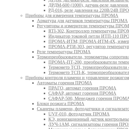
ДРДМ-600 (1000), датчик-реле давлен
РД-016, реле давления на 220В/24В П
Приборы для измерения температуры ПРОМА
Арматура для датчиков температуры ПРОМА
Регуляторы и измерители температуры ПРО
RTI-302, Контроллер температуры ПР
Индикатор токовой петли ИТП-110 П
ПРОМА-ИТМ; ПРОМА-ИТМ-4Х, измери
ПРОМА-РТИ-303, регулятор температ
Реле температуры ПРОМА
Термопреобразователи, термометры сопрот
ПРОМА-ПТ-200, преобразователи тем
Термометр ТСП, термопреобразовател
Термометр ТСП-К, термопреобразоват
Приборы контроля пламени и управление розжиг
Автоматы горения ПРОМА
ПРАГО, автомат горения ПРОМА
САФАР, автомат горения ПРОМА
САФАР-500, Менеджер горения ПРОМ
Блоки розжига ПРОМА
Сканеры пламени, фотодатчики и сигнализа
UVF-010, фотодатчик ПРОМА
КЭ, ионизационный датчик контрольн
ЛУЧ-1АМ, сигнализаторы горения ПР