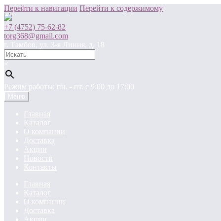
Перейти к навигации
Перейти к содержимому
+7 (4752) 75-62-82
torg368@gmail.com
г. Тамбов, ул. 3-я Линия, д. 18
×
Режим работы: пн. - пт. c 9:00 до 17:00
Меню
Главная
Каталог
О компании
Доставка
Акции
Новости
Контакты
Главная
Каталог
О компании
Доставка
Акции