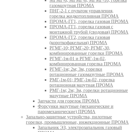
МГМГ-6, МГМГ-8, МГМГ-10, горелка
газомазутная ПРОМА
ПНГ-2-1 с пультом управления,
горелка жидкотопливная ПРОМА
ПРОМА-ГГ1, горелка газовая ПРОМА
ПРОМА-ГГ1, горелка газовая с
монтажной трубой (сводовая) ПРОМА
ПРОМА-ГГ2, горелка газовая
(короткофакельная) ПРОМА
РГМГ-10; РГМГ-20; РГМГ-30,
комбинированные горелки ПРОМА
РГМГ-1м-01 и РГМГ-1м-02,
комбинированная горелка ПРОМА
РГМГ-1м; 2м; 3м, горелки
ротационные газомазутные ПРОМА
РМГ-1м-01; РМГ-1м-02, горелка
ротационная мазутная ПРОМА
РМГ-1м; 2м; 3м, горелки ротационные
мазутные ПРОМА
Запчасти для горелок ПРОМА
Форсунки мазутные (механические и
паромеханические) ПРОМА
Запально-защитные устройства, пилотные
горелки, промышленные, инжекционные ПРОМА
Запальник ЭЗ, электрозапальник газовый