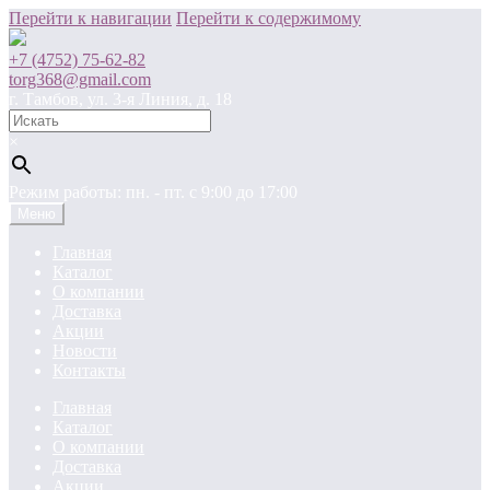
Перейти к навигации
Перейти к содержимому
+7 (4752) 75-62-82
torg368@gmail.com
г. Тамбов, ул. 3-я Линия, д. 18
×
Режим работы: пн. - пт. c 9:00 до 17:00
Меню
Главная
Каталог
О компании
Доставка
Акции
Новости
Контакты
Главная
Каталог
О компании
Доставка
Акции