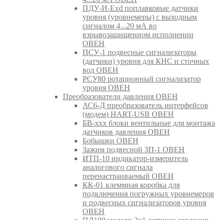
ПДУ-И-Exd поплавковые датчики
уровня (уровнемеры) с выходным
сигналом 4...20 мА во
взрывозащищенном исполнении
ОВЕН
ПСУ-1 подвесные сигнализаторы
(датчики) уровня для КНС и сточных
вод ОВЕН
РСУ80 ротационный сигнализатор
уровня ОВЕН
Преобразователи давления ОВЕН
АС6-Д преобразователь интерфейсов
(модем) HART-USB ОВЕН
БВ-ххх блоки вентильные для монтажа
датчиков давления ОВЕН
Бобышки ОВЕН
Зажим подвесной ЗП-1 ОВЕН
ИТП-10 индикатор-измеритель
аналогового сигнала
перенастраиваемый ОВЕН
КК-01 клеммная коробка для
подключения погружных уровнемеров
и подвесных сигнализаторов уровня
ОВЕН