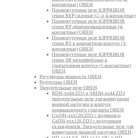
контактные) ОВЕН
Промежуточные реле KIPPRIBOR
серии REP силовые (2- и 4-контактные)
Промежуточные реле KIPPRIBOR
серии RP общепромышленные (4-
контактные) ОВЕН
Промежуточные реле KIPPRIBOR
серии RS в компактном корпусе (3-
контактные) ОВЕН
Промежуточные реле KIPPRIBOR
серии SR интерфейсные в
ультратонком корпусе (1-контактные)
ОВЕН
Регуляторы мощности ОВЕН
Редукторы ОВЕН
Твердотельные реле ОВЕН
BDH-xx44.ZD3 и SBDH-xx44.ZD3
твердотельные реле для коммутации
мощной нагрузки в корпусе
промышленного стандарта ОВЕН
GwDH-xxx120.ZD3 с водяным и
GaDH-xxx120.ZD3 с воздушным
охлаждением. Твердотельные реле для
коммутации мощной нагрузки ОВЕН
HD-xx44.VA, HD-xx22.10U и HD-