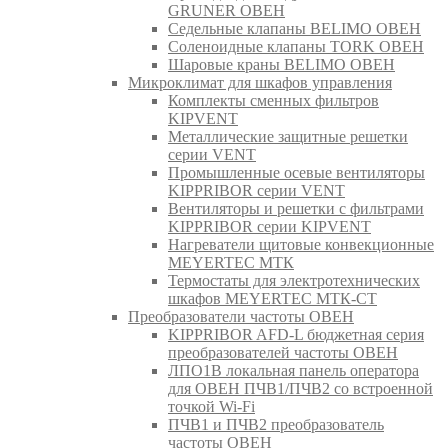
GRUNER ОВЕН
Седельные клапаны BELIMO ОВЕН
Соленоидные клапаны TORK ОВЕН
Шаровые краны BELIMO ОВЕН
Микроклимат для шкафов управления
Комплекты сменных фильтров
KIPVENT
Металлические защитные решетки
серии VENT
Промышленные осевые вентиляторы
KIPPRIBOR серии VENT
Вентиляторы и решетки с фильтрами
KIPPRIBOR серии KIPVENT
Нагреватели щитовые конвекционные
MEYERTEC МТК
Термостаты для электротехнических
шкафов MEYERTEC МТК-СТ
Преобразователи частоты ОВЕН
KIPPRIBOR AFD-L бюджетная серия
преобразователей частоты ОВЕН
ЛПО1В локальная панель оператора
для ОВЕН ПЧВ1/ПЧВ2 со встроенной
точкой Wi-Fi
ПЧВ1 и ПЧВ2 преобразователь
частоты ОВЕН