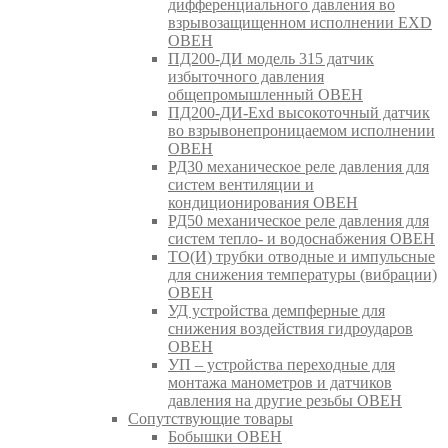
дифференциального давления во
взрывозащищенном исполнении EXD
ОВЕН
ПД200-ДИ модель 315 датчик
избыточного давления
общепромышленный ОВЕН
ПД200-ДИ-Exd высокоточный датчик
во взрывонепроницаемом исполнении
ОВЕН
РД30 механическое реле давления для
систем вентиляции и
кондиционирования ОВЕН
РД50 механическое реле давления для
систем тепло- и водоснабжения ОВЕН
ТО(И) трубки отводные и импульсные
для снижения температуры (вибрации)
ОВЕН
УД устройства демпферные для
снижения воздействия гидроударов
ОВЕН
УП – устройства переходные для
монтажа манометров и датчиков
давления на другие резьбы ОВЕН
Сопутствующие товары
Бобышки ОВЕН