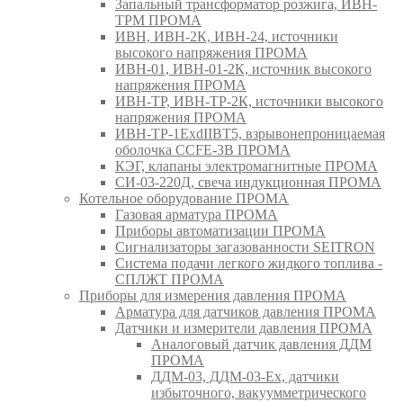
Запальный трансформатор розжига, ИВН-
ТРМ ПРОМА
ИВН, ИВН-2К, ИВН-24, источники
высокого напряжения ПРОМА
ИВН-01, ИВН-01-2К, источник высокого
напряжения ПРОМА
ИВН-ТР, ИВН-ТР-2К, источники высокого
напряжения ПРОМА
ИВН-ТР-1ExdIIBT5, взрывонепроницаемая
оболочка CCFE-3B ПРОМА
КЭГ, клапаны электромагнитные ПРОМА
СИ-03-220Д, свеча индукционная ПРОМА
Котельное оборудование ПРОМА
Газовая арматура ПРОМА
Приборы автоматизации ПРОМА
Сигнализаторы загазованности SEITRON
Система подачи легкого жидкого топлива -
СПЛЖТ ПРОМА
Приборы для измерения давления ПРОМА
Арматура для датчиков давления ПРОМА
Датчики и измерители давления ПРОМА
Аналоговый датчик давления ДДМ
ПРОМА
ДДМ-03, ДДМ-03-Ех, датчики
избыточного, вакуумметрического