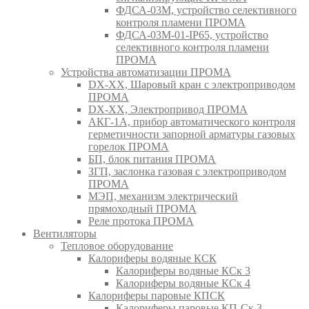
ФДСА-03М, устройство селективного
контроля пламени ПРОМА
ФДСА-03М-01-IP65, устройство
селективного контроля пламени
ПРОМА
Устройства автоматизации ПРОМА
DX-XX, Шаровый кран c электроприводом
ПРОМА
DX-XX, Электропривод ПРОМА
АКГ-1А, прибор автоматического контроля
герметичности запорной арматуры газовых
горелок ПРОМА
БП, блок питания ПРОМА
ЗГП, заслонка газовая с электроприводом
ПРОМА
МЭП, механизм электрический
прямоходный ПРОМА
Реле протока ПРОМА
Вентиляторы
Тепловое оборудование
Калориферы водяные КСК
Калориферы водяные КСк 3
Калориферы водяные КСк 4
Калориферы паровые КПСК
Калориферы паровые КП-Ск 3