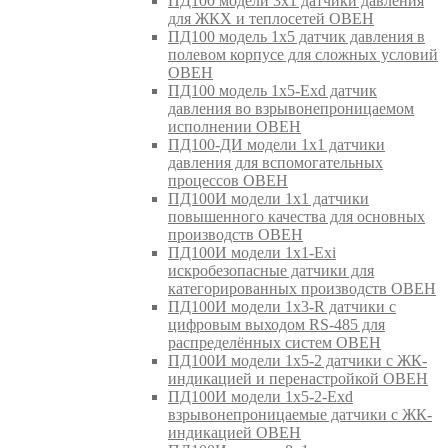
ПД100 модели 3х1 датчики давления
для ЖКХ и теплосетей ОВЕН
ПД100 модель 1х5 датчик давления в
полевом корпусе для сложных условий
ОВЕН
ПД100 модель 1х5-Exd датчик
давления во взрывонепроницаемом
исполнении ОВЕН
ПД100-ДИ модели 1х1 датчики
давления для вспомогательных
процессов ОВЕН
ПД100И модели 1х1 датчики
повышенного качества для основных
производств ОВЕН
ПД100И модели 1х1-Exi
искробезопасные датчики для
категорированных производств ОВЕН
ПД100И модели 1х3-R датчики с
цифровым выходом RS-485 для
распределённых систем ОВЕН
ПД100И модели 1х5-2 датчики с ЖК-
индикацией и перенастройкой ОВЕН
ПД100И модели 1х5-2-Exd
взрывонепроницаемые датчики с ЖК-
индикацией ОВЕН