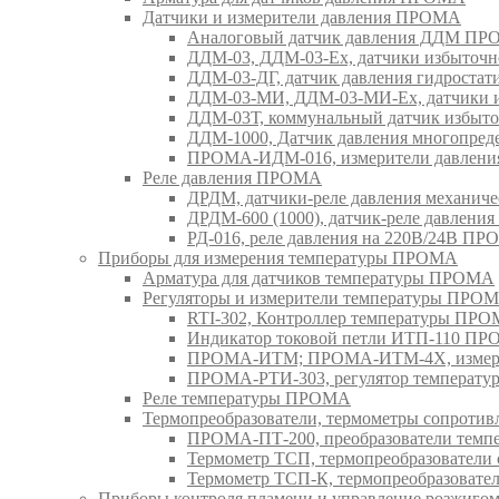
Датчики и измерители давления ПРОМА
Аналоговый датчик давления ДДМ П
ДДМ-03, ДДМ-03-Ех, датчики избыточн
ДДМ-03-ДГ, датчик давления гидрост
ДДМ-03-МИ, ДДМ-03-МИ-Ех, датчики из
ДДМ-03Т, коммунальный датчик избыт
ДДМ-1000, Датчик давления многопр
ПРОМА-ИДМ-016, измерители давлен
Реле давления ПРОМА
ДРДМ, датчики-реле давления механи
ДРДМ-600 (1000), датчик-реле давлен
РД-016, реле давления на 220В/24В П
Приборы для измерения температуры ПРОМА
Арматура для датчиков температуры ПРОМА
Регуляторы и измерители температуры ПРО
RTI-302, Контроллер температуры ПР
Индикатор токовой петли ИТП-110 П
ПРОМА-ИТМ; ПРОМА-ИТМ-4Х, измери
ПРОМА-РТИ-303, регулятор температ
Реле температуры ПРОМА
Термопреобразователи, термометры сопрот
ПРОМА-ПТ-200, преобразователи тем
Термометр ТСП, термопреобразовател
Термометр ТСП-К, термопреобразоват
Приборы контроля пламени и управление розжиг