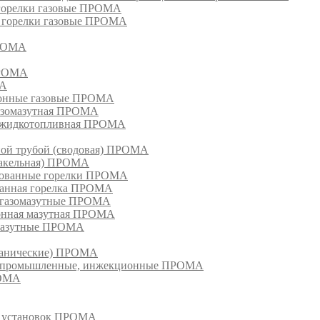
 горелки газовые ПРОМА
, горелки газовые ПРОМА
ПРОМА
ПРОМА
МА
ионные газовые ПРОМА
азомазутная ПРОМА
ка жидкотопливная ПРОМА
ной трубой (сводовая) ПРОМА
факельная) ПРОМА
рованные горелки ПРОМА
ванная горелка ПРОМА
е газомазутные ПРОМА
ионная мазутная ПРОМА
 мазутные ПРОМА
еханические) ПРОМА
ки, промышленные, инжекционные ПРОМА
РОМА
х установок ПРОМА