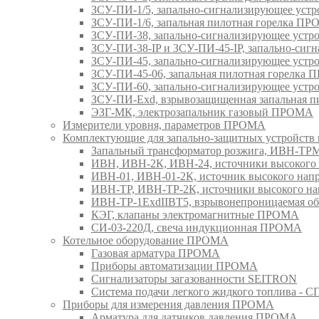
ЗСУ-ПИ-1/5, запально-сигнализирующее ус
ЗСУ-ПИ-1/6, запальная пилотная горелка П
ЗСУ-ПИ-38, запально-сигнализирующее уст
ЗСУ-ПИ-38-IP и ЗСУ-ПИ-45-IP, запально-си
ЗСУ-ПИ-45, запально-сигнализирующее уст
ЗСУ-ПИ-45-06, запальная пилотная горелка
ЗСУ-ПИ-60, запально-сигнализирующее уст
ЗСУ-ПИ-Exd, взрывозащищенная запальная 
ЭЗГ-МК, электрозапальник газовый ПРОМА
Измерители уровня, параметров ПРОМА
Комплектующие для запально-защитных устройст
Запальный трансформатор розжига, ИВН-Т
ИВН, ИВН-2К, ИВН-24, источники высоког
ИВН-01, ИВН-01-2К, источник высокого н
ИВН-ТР, ИВН-ТР-2К, источники высокого 
ИВН-ТР-1ExdIIBT5, взрывонепроницаемая 
КЭГ, клапаны электромагнитные ПРОМА
СИ-03-220Д, свеча индукционная ПРОМА
Котельное оборудование ПРОМА
Газовая арматура ПРОМА
Приборы автоматизации ПРОМА
Сигнализаторы загазованности SEITRON
Система подачи легкого жидкого топлива 
Приборы для измерения давления ПРОМА
Арматура для датчиков давления ПРОМА