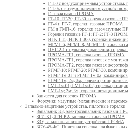
Г-1.0 с воздухоприемным устройством,
Г-1.0к с воздухоприемным устройством
Газовая рампа ПРОМА
ГГ-10, ГГ-20, ГГ-30, горелки газовые 
ГГ-4 и ГГ-7, горелки газовые ПРОМА
ГМ и ГМП-16, горелки газомазутные 
Горелки газовые ГГ-1; ГГ-2; ГГ-3 ПРО
ИГК 1-15, ИГК 1-300, горелки инжекц
МГМГ-6, МГМГ-8, МГМГ-10, горелка г
ПНГ-2-1 с пультом управления, горел
ПРОМА-ГГ1, горелка газовая ПРОМА
ПРОМА-ГГ1, горелка газовая с монтаж
ПРОМА-ГГ2, горелка газовая (коротко
РГМГ-10; РГМГ-20; РГМГ-30, комбини
РГМГ-1м-01 и РГМГ-1м-02, комбиниро
РГМГ-1м; 2м; 3м, горелки ротационны
РМГ-1м-01; РМГ-1м-02, горелка ротац
РМГ-1м; 2м; 3м, горелки ротационные
Запчасти для горелок ПРОМА
Форсунки мазутные (механические и паром
Запально-защитные устройства, пилотные горел
Запальник ЭЗ, электрозапальник газовый П
ЗГИ-К1, ЗГИ-К2, запальная горелка ПРОМА
ЗЗУ, запально-защитное устройство ПРОМА
ЗСУ-45-ФС, Пилотная горелка для факельны