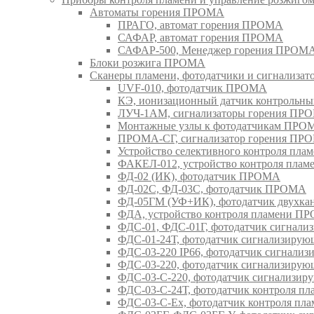
Автоматы горения ПРОМА
ПРАГО, автомат горения ПРОМА
САФАР, автомат горения ПРОМА
САФАР-500, Менеджер горения ПРОМ
Блоки розжига ПРОМА
Сканеры пламени, фотодатчики и сигнализа
UVF-010, фотодатчик ПРОМА
КЭ, ионизационный датчик контрольн
ЛУЧ-1АМ, сигнализаторы горения ПР
Монтажные узлы к фотодатчикам ПРО
ПРОМА-СГ, сигнализатор горения ПР
Устройство селективного контроля пл
ФАКЕЛ-012, устройство контроля пла
ФД-02 (ИК), фотодатчик ПРОМА
ФД-02С, ФД-03С, фотодатчик ПРОМА
ФД-05ГМ (УФ+ИК), фотодатчик двухк
ФДА, устройство контроля пламени П
ФДС-01, ФДС-01Г, фотодатчик сигна
ФДС-01-24Т, фотодатчик сигнализир
ФДС-03-220 IP66, фотодатчик сигнал
ФДС-03-220, фотодатчик сигнализир
ФДС-03-С-220, фотодатчик сигнализ
ФДС-03-С-24Т, фотодатчик контроля 
ФДС-03-С-Ex, фотодатчик контроля п