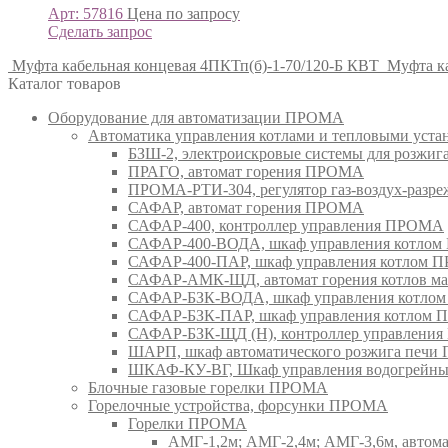
Арт: 57816
Цена по запросу
Сделать запрос
Муфта кабельная концевая 4ПКТп(б)-1-70/120-Б КВТ
Муфта к
Каталог товаров
Оборудование для автоматизации ПРОМА
Автоматика управления котлами и тепловыми ус
БЗШ-2, электроискровые системы для розжи
ПРАГО, автомат горения ПРОМА
ПРОМА-РТИ-304, регулятор газ-воздух-раз
САФАР, автомат горения ПРОМА
САФАР-400, контроллер управления ПРОМА
САФАР-400-ВОДА, шкаф управления котло
САФАР-400-ПАР, шкаф управления котлом
САФАР-АМК-ЩД, автомат горения котлов ма
САФАР-БЗК-ВОДА, шкаф управления котл
САФАР-БЗК-ПАР, шкаф управления котлом
САФАР-БЗК-ЩД (Н), контроллер управлени
ШАРП, шкаф автоматического розжига печ
ШКАФ-КУ-ВГ, Шкаф управления водогрейны
Блочные газовые горелки ПРОМА
Горелочные устройства, форсунки ПРОМА
Горелки ПРОМА
АМГ-1,2м; АМГ-2,4м; АМГ-3,6м, авто