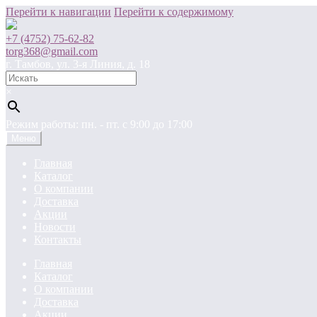
Перейти к навигации
Перейти к содержимому
+7 (4752) 75-62-82
torg368@gmail.com
г. Тамбов, ул. 3-я Линия, д. 18
×
Режим работы: пн. - пт. c 9:00 до 17:00
Меню
Главная
Каталог
О компании
Доставка
Акции
Новости
Контакты
Главная
Каталог
О компании
Доставка
Акции