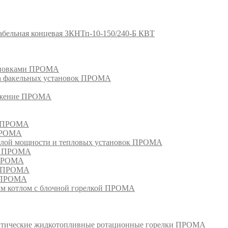
абельная концевая 3КНТп-10-150/240-Б КВТ
тановками ПРОМА
га факельных установок ПРОМА
режение ПРОМА
м ПРОМА
 ПРОМА
лой мощности и тепловых установок ПРОМА
ом ПРОМА
 ПРОМА
я ПРОМА
и ПРОМА
м котлом с блочной горелкой ПРОМА
матические жидкотопливные ротационные горелки ПРОМА