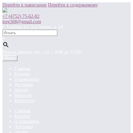
Перейти к навигации
Перейти к содержимому
+7 (4752) 75-62-82
torg368@gmail.com
г. Тамбов, ул. 3-я Линия, д. 18
×
Режим работы: пн. - пт. c 9:00 до 17:00
Меню
Главная
Каталог
О компании
Доставка
Акции
Новости
Контакты
Главная
Каталог
О компании
Доставка
Акции