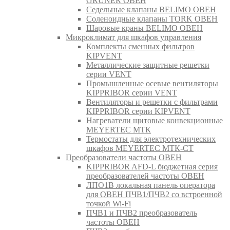
GRUNER ОВЕН
Седельные клапаны BELIMO ОВЕН
Соленоидные клапаны TORK ОВЕН
Шаровые краны BELIMO ОВЕН
Микроклимат для шкафов управления
Комплекты сменных фильтров
KIPVENT
Металлические защитные решетки
серии VENT
Промышленные осевые вентиляторы
KIPPRIBOR серии VENT
Вентиляторы и решетки с фильтрами
KIPPRIBOR серии KIPVENT
Нагреватели щитовые конвекционные
MEYERTEC МТК
Термостаты для электротехнических
шкафов MEYERTEC МТК-СТ
Преобразователи частоты ОВЕН
KIPPRIBOR AFD-L бюджетная серия
преобразователей частоты ОВЕН
ЛПО1В локальная панель оператора
для ОВЕН ПЧВ1/ПЧВ2 со встроенной
точкой Wi-Fi
ПЧВ1 и ПЧВ2 преобразователь
частоты ОВЕН