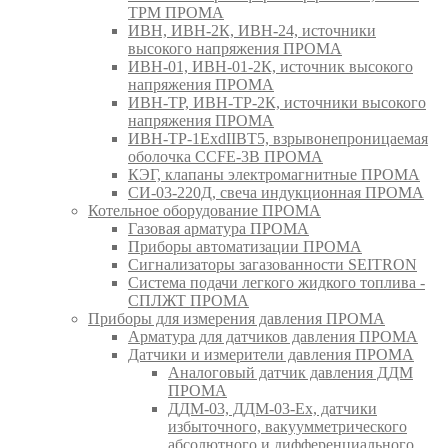
ТРМ ПРОМА
ИВН, ИВН-2К, ИВН-24, источники
высокого напряжения ПРОМА
ИВН-01, ИВН-01-2К, источник высокого
напряжения ПРОМА
ИВН-ТР, ИВН-ТР-2К, источники высокого
напряжения ПРОМА
ИВН-ТР-1ExdIIBT5, взрывонепроницаемая
оболочка CCFE-3B ПРОМА
КЭГ, клапаны электромагнитные ПРОМА
СИ-03-220Д, свеча индукционная ПРОМА
Котельное оборудование ПРОМА
Газовая арматура ПРОМА
Приборы автоматизации ПРОМА
Сигнализаторы загазованности SEITRON
Система подачи легкого жидкого топлива -
СПЛЖТ ПРОМА
Приборы для измерения давления ПРОМА
Арматура для датчиков давления ПРОМА
Датчики и измерители давления ПРОМА
Аналоговый датчик давления ДДМ
ПРОМА
ДДМ-03, ДДМ-03-Ех, датчики
избыточного, вакуумметрического
абсолютного и дифференциального