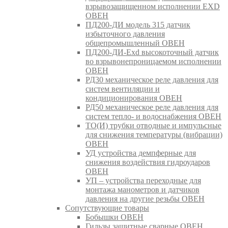
взрывозащищенном исполнении EXD
ОВЕН
ПД200-ДИ модель 315 датчик
избыточного давления
общепромышленный ОВЕН
ПД200-ДИ-Exd высокоточный датчик
во взрывонепроницаемом исполнении
ОВЕН
РД30 механическое реле давления для
систем вентиляции и
кондиционирования ОВЕН
РД50 механическое реле давления для
систем тепло- и водоснабжения ОВЕН
ТО(И) трубки отводные и импульсные
для снижения температуры (вибрации)
ОВЕН
УД устройства демпферные для
снижения воздействия гидроударов
ОВЕН
УП – устройства переходные для
монтажа манометров и датчиков
давления на другие резьбы ОВЕН
Сопутствующие товары
Бобышки ОВЕН
Гильзы защитные сварные ОВЕН