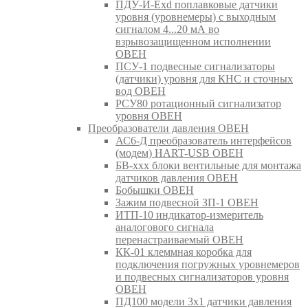
ПДУ-И-Exd поплавковые датчики
уровня (уровнемеры) с выходным
сигналом 4...20 мА во
взрывозащищенном исполнении
ОВЕН
ПСУ-1 подвесные сигнализаторы
(датчики) уровня для КНС и сточных
вод ОВЕН
РСУ80 ротационный сигнализатор
уровня ОВЕН
Преобразователи давления ОВЕН
АС6-Д преобразователь интерфейсов
(модем) HART-USB ОВЕН
БВ-ххх блоки вентильные для монтажа
датчиков давления ОВЕН
Бобышки ОВЕН
Зажим подвесной ЗП-1 ОВЕН
ИТП-10 индикатор-измеритель
аналогового сигнала
перенастраиваемый ОВЕН
КК-01 клеммная коробка для
подключения погружных уровнемеров
и подвесных сигнализаторов уровня
ОВЕН
ПД100 модели 3х1 датчики давления