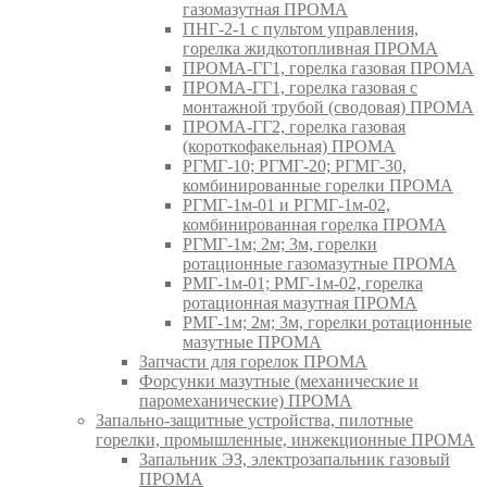
газомазутная ПРОМА
ПНГ-2-1 с пультом управления,
горелка жидкотопливная ПРОМА
ПРОМА-ГГ1, горелка газовая ПРОМА
ПРОМА-ГГ1, горелка газовая с
монтажной трубой (сводовая) ПРОМА
ПРОМА-ГГ2, горелка газовая
(короткофакельная) ПРОМА
РГМГ-10; РГМГ-20; РГМГ-30,
комбинированные горелки ПРОМА
РГМГ-1м-01 и РГМГ-1м-02,
комбинированная горелка ПРОМА
РГМГ-1м; 2м; 3м, горелки
ротационные газомазутные ПРОМА
РМГ-1м-01; РМГ-1м-02, горелка
ротационная мазутная ПРОМА
РМГ-1м; 2м; 3м, горелки ротационные
мазутные ПРОМА
Запчасти для горелок ПРОМА
Форсунки мазутные (механические и
паромеханические) ПРОМА
Запально-защитные устройства, пилотные
горелки, промышленные, инжекционные ПРОМА
Запальник ЭЗ, электрозапальник газовый
ПРОМА