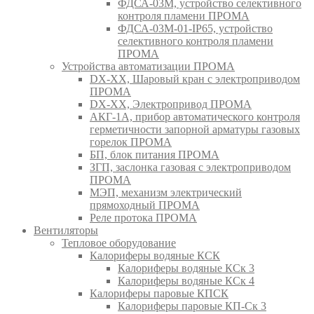
ФДСА-03М, устройство селективного
контроля пламени ПРОМА
ФДСА-03М-01-IP65, устройство
селективного контроля пламени
ПРОМА
Устройства автоматизации ПРОМА
DX-XX, Шаровый кран c электроприводом
ПРОМА
DX-XX, Электропривод ПРОМА
АКГ-1А, прибор автоматического контроля
герметичности запорной арматуры газовых
горелок ПРОМА
БП, блок питания ПРОМА
ЗГП, заслонка газовая с электроприводом
ПРОМА
МЭП, механизм электрический
прямоходный ПРОМА
Реле протока ПРОМА
Вентиляторы
Тепловое оборудование
Калориферы водяные КСК
Калориферы водяные КСк 3
Калориферы водяные КСк 4
Калориферы паровые КПСК
Калориферы паровые КП-Ск 3