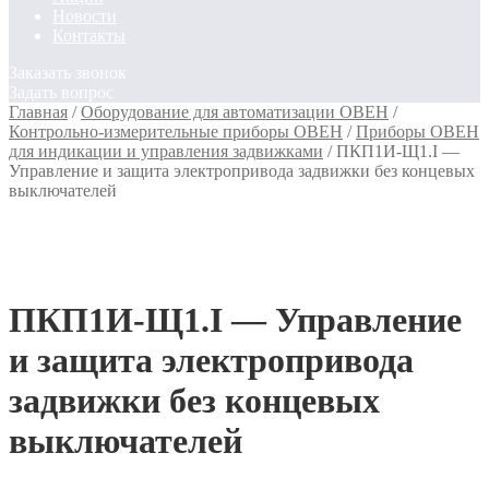
Новости
Контакты
Заказать звонок
Задать вопрос
Главная
/
Оборудование для автоматизации ОВЕН
/
Контрольно-измерительные приборы ОВЕН
/
Приборы ОВЕН
для индикации и управления задвижками
/
ПКП1И-Щ1.I —
Управление и защита электропривода задвижки без концевых
выключателей
ПКП1И-Щ1.I — Управление
и защита электропривода
задвижки без концевых
выключателей