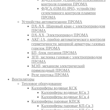
контроля пламени ПРОМА
ФДСА-03М-01-IP65, устройство
селективного контроля пламени
ПРОМА
Устройства автоматизации ПРОМА
DX-XX, Шаровый кран c электроприводом
ПРОМА
DX-XX, Электропривод ПРОМА
АКГ-1А, прибор автоматического контроля
герметичности запорной арматуры газовых
горелок ПРОМА
БП, блок питания ПРОМА
ЗГП, заслонка газовая с электроприводом
ПРОМА
МЭП, механизм электрический
прямоходный ПРОМА
Реле протока ПРОМА
Вентиляторы
Тепловое оборудование
Калориферы водяные КСК
Калориферы водяные КСк 3
Калориферы водяные КСк 4
Калориферы паровые КПСК
Калориферы паровые КП-Ск 3