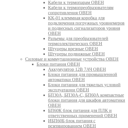
Кабели к термопарам ОВЕН
Кабели к термопреобразователям
сопротивления ОВЕН
КК-01 клеммная коробка для
подключения погружных уровнемеров
и подвесных сигнализаторов уровня
ОВЕН
Разъемы для преобразователей
термоэлектрических ОВЕН
Штуцеры врезные ОВЕН
Штуцеры подвижные ОВЕН
Силовые и коммутационные устройства ОВЕН
Блоки питания ОВЕН
Аккумулятор 12В 7АЧ ОВЕН
Блоки питания для промышленной
автоматики ОВЕН
Блоки питания для тяжелых условий
эксплуатации ОВЕН
БП30А, БП30А-С, БП60А компактные
блоки питания для шкафов автоматики
ОВЕН
БП60К блок питания для ПЛК и
ответственных применений ОВЕН
ИБП60Б блок питания с
резервированием ОВЕН