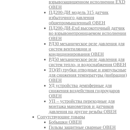
взрывозащищенном исполнении EXD
ОВЕН
ПД200-ДИ модель 315 датчик
избыточного давления
общепромышленный ОВЕН
ПД200-ДИ-Exd высокоточный датчик
во взрывонепроницаемом исполнении
ОВЕН
РД30 механическое реле давления для
систем вентиляции и
кондиционирования ОВЕН
РД50 механическое реле давления для
систем тепло- и водоснабжения ОВЕН
ТО(И) трубки отводные и импульсные
для снижения температуры (вибрации)
ОВЕН
УД устройства демпферные для
снижения воздействия гидроударов
ОВЕН
УП – устройства переходные для
монтажа манометров и датчиков
давления на другие резьбы ОВЕН
Сопутствующие товары
Бобышки ОВЕН
Гильзы защитные сварные ОВЕН