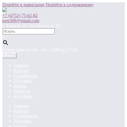
Перейти к навигации
Перейти к содержимому
+7 (4752) 75-62-82
torg368@gmail.com
г. Тамбов, ул. 3-я Линия, д. 18
×
Режим работы: пн. - пт. c 9:00 до 17:00
Меню
Главная
Каталог
О компании
Доставка
Акции
Новости
Контакты
Главная
Каталог
О компании
Доставка
Акции