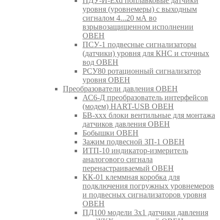
ПДУ-И-Exd поплавковые датчики
уровня (уровнемеры) с выходным
сигналом 4...20 мА во
взрывозащищенном исполнении
ОВЕН
ПСУ-1 подвесные сигнализаторы
(датчики) уровня для КНС и сточных
вод ОВЕН
РСУ80 ротационный сигнализатор
уровня ОВЕН
Преобразователи давления ОВЕН
АС6-Д преобразователь интерфейсов
(модем) HART-USB ОВЕН
БВ-ххх блоки вентильные для монтажа
датчиков давления ОВЕН
Бобышки ОВЕН
Зажим подвесной ЗП-1 ОВЕН
ИТП-10 индикатор-измеритель
аналогового сигнала
перенастраиваемый ОВЕН
КК-01 клеммная коробка для
подключения погружных уровнемеров
и подвесных сигнализаторов уровня
ОВЕН
ПД100 модели 3х1 датчики давления