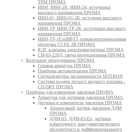
ТРМ ПРОМА
ИВН, ИВН-2К, ИВН-24, источники
высокого напряжения ПРОМА
ИВН-01, ИВН-01-2К, источник высокого
напряжения ПРОМА
ИВН-ТР, ИВН-ТР-2К, источники высокого
напряжения ПРОМА
ИВН-ТР-1ExdIIBT5, взрывонепроницаемая
оболочка CCFE-3B ПРОМА
КЭГ, клапаны электромагнитные ПРОМА
СИ-03-220Д, свеча индукционная ПРОМА
Котельное оборудование ПРОМА
Газовая арматура ПРОМА
Приборы автоматизации ПРОМА
Сигнализаторы загазованности SEITRON
Система подачи легкого жидкого топлива -
СПЛЖТ ПРОМА
Приборы для измерения давления ПРОМА
Арматура для датчиков давления ПРОМА
Датчики и измерители давления ПРОМА
Аналоговый датчик давления ДДМ
ПРОМА
ДДМ-03, ДДМ-03-Ех, датчики
избыточного, вакуумметрического
абсолютного и дифференциального