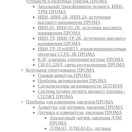
устройств и пилотных горелок ПРОМА
Запальный трансформатор розжига, ИВН-
ТРМ ПРОМА
ИВН, ИВН-2К, ИВН-24, источники
высокого напряжения ПРОМА
ИВН-01, ИВН-01-2К, источник высокого
напряжения ПРОМА
ИВН-ТР, ИВН-ТР-2К, источники высокого
напряжения ПРОМА
ИВН-ТР-1ExdIIBT5, взрывонепроницаемая
оболочка CCFE-3B ПРОМА
КЭГ, клапаны электромагнитные ПРОМА
СИ-03-220Д, свеча индукционная ПРОМА
Котельное оборудование ПРОМА
Газовая арматура ПРОМА
Приборы автоматизации ПРОМА
Сигнализаторы загазованности SEITRON
Система подачи легкого жидкого топлива -
СПЛЖТ ПРОМА
Приборы для измерения давления ПРОМА
Арматура для датчиков давления ПРОМА
Датчики и измерители давления ПРОМА
Аналоговый датчик давления ДДМ
ПРОМА
ДДМ-03, ДДМ-03-Ех, датчики