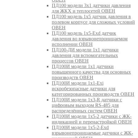
ПД100 модели 3х1 датчики давления
для ЖКХ и теплосетей ОВЕН
ПД100 модель 1х5 датчик давления в
полевом корпусе для сложных условий
ОВЕН
ПД100 модель 1х5-Exd датчик
давления во взрывонепроницаемом
исполнении ОВЕН
ПД100-ДИ модели 1х1 датчики
давления для вспомогательных
процессов ОВЕН
ПД100И модели 1х1 датчики
повышенного качества для основных
производств ОВЕН
ПД100И модели 1х1-Exi
искробезопасные датчики для
категорированных производств ОВЕН
ПД100И модели 1х3-R датчики с
цифровым выходом RS-485 для
распределённых систем ОВЕН
ПД100И модели 1х5-2 датчики с ЖК-
индикацией и перенастройкой ОВЕН
ПД100И модели 1х5-2-Exd
взрывонепроницаемые датчики с ЖК-