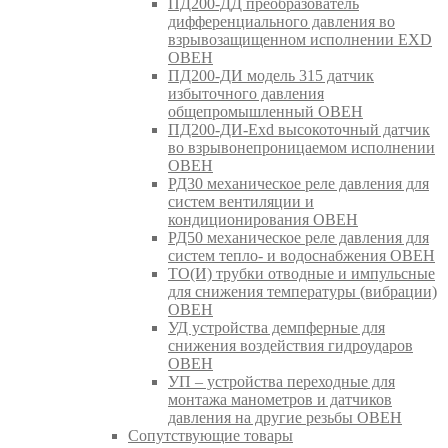
ПД200-ДД преобразователь
дифференциального давления во
взрывозащищенном исполнении EXD
ОВЕН
ПД200-ДИ модель 315 датчик
избыточного давления
общепромышленный ОВЕН
ПД200-ДИ-Exd высокоточный датчик
во взрывонепроницаемом исполнении
ОВЕН
РД30 механическое реле давления для
систем вентиляции и
кондиционирования ОВЕН
РД50 механическое реле давления для
систем тепло- и водоснабжения ОВЕН
ТО(И) трубки отводные и импульсные
для снижения температуры (вибрации)
ОВЕН
УД устройства демпферные для
снижения воздействия гидроударов
ОВЕН
УП – устройства переходные для
монтажа манометров и датчиков
давления на другие резьбы ОВЕН
Сопутствующие товары