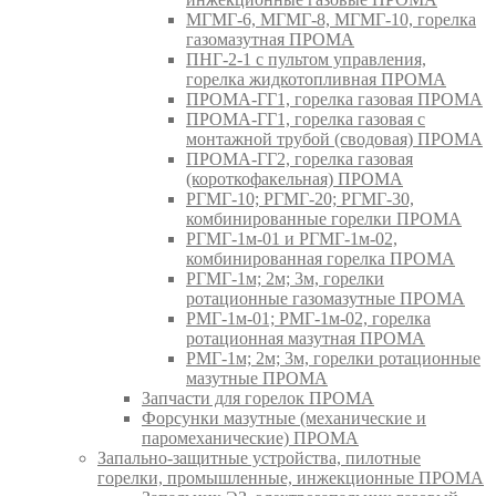
МГМГ-6, МГМГ-8, МГМГ-10, горелка
газомазутная ПРОМА
ПНГ-2-1 с пультом управления,
горелка жидкотопливная ПРОМА
ПРОМА-ГГ1, горелка газовая ПРОМА
ПРОМА-ГГ1, горелка газовая с
монтажной трубой (сводовая) ПРОМА
ПРОМА-ГГ2, горелка газовая
(короткофакельная) ПРОМА
РГМГ-10; РГМГ-20; РГМГ-30,
комбинированные горелки ПРОМА
РГМГ-1м-01 и РГМГ-1м-02,
комбинированная горелка ПРОМА
РГМГ-1м; 2м; 3м, горелки
ротационные газомазутные ПРОМА
РМГ-1м-01; РМГ-1м-02, горелка
ротационная мазутная ПРОМА
РМГ-1м; 2м; 3м, горелки ротационные
мазутные ПРОМА
Запчасти для горелок ПРОМА
Форсунки мазутные (механические и
паромеханические) ПРОМА
Запально-защитные устройства, пилотные
горелки, промышленные, инжекционные ПРОМА