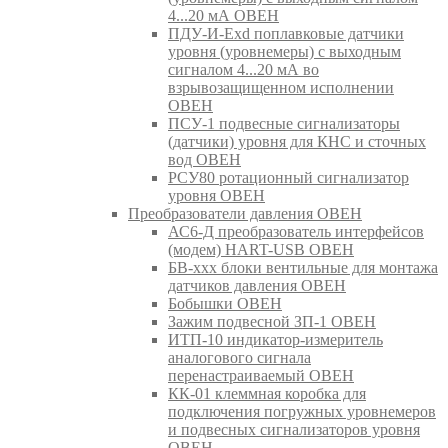
4...20 мА ОВЕН
ПДУ-И-Exd поплавковые датчики
уровня (уровнемеры) с выходным
сигналом 4...20 мА во
взрывозащищенном исполнении
ОВЕН
ПСУ-1 подвесные сигнализаторы
(датчики) уровня для КНС и сточных
вод ОВЕН
РСУ80 ротационный сигнализатор
уровня ОВЕН
Преобразователи давления ОВЕН
АС6-Д преобразователь интерфейсов
(модем) HART-USB ОВЕН
БВ-ххх блоки вентильные для монтажа
датчиков давления ОВЕН
Бобышки ОВЕН
Зажим подвесной ЗП-1 ОВЕН
ИТП-10 индикатор-измеритель
аналогового сигнала
перенастраиваемый ОВЕН
КК-01 клеммная коробка для
подключения погружных уровнемеров
и подвесных сигнализаторов уровня
ОВЕН