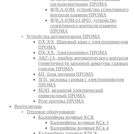
сигнализирующие ПРОМА
ФДСА-03М, устройство селективного
контроля пламени ПРОМА
ФДСА-03М-01-IP65, устройство
селективного контроля пламени
ПРОМА
Устройства автоматизации ПРОМА
DX-XX, Шаровый кран c электроприводом
ПРОМА
DX-XX, Электропривод ПРОМА
АКГ-1А, прибор автоматического контроля
герметичности запорной арматуры газовых
горелок ПРОМА
БП, блок питания ПРОМА
ЗГП, заслонка газовая с электроприводом
ПРОМА
МЭП, механизм электрический
прямоходный ПРОМА
Реле протока ПРОМА
Вентиляторы
Тепловое оборудование
Калориферы водяные КСК
Калориферы водяные КСк 3
Калориферы водяные КСк 4
Калориферы паровые КПСК