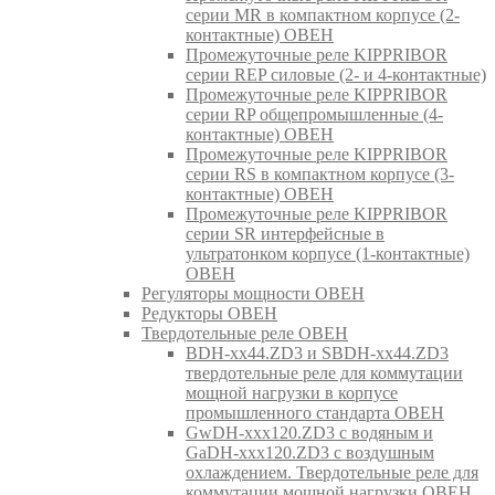
серии MR в компактном корпусе (2-
контактные) ОВЕН
Промежуточные реле KIPPRIBOR
серии REP силовые (2- и 4-контактные)
Промежуточные реле KIPPRIBOR
серии RP общепромышленные (4-
контактные) ОВЕН
Промежуточные реле KIPPRIBOR
серии RS в компактном корпусе (3-
контактные) ОВЕН
Промежуточные реле KIPPRIBOR
серии SR интерфейсные в
ультратонком корпусе (1-контактные)
ОВЕН
Регуляторы мощности ОВЕН
Редукторы ОВЕН
Твердотельные реле ОВЕН
BDH-xx44.ZD3 и SBDH-xx44.ZD3
твердотельные реле для коммутации
мощной нагрузки в корпусе
промышленного стандарта ОВЕН
GwDH-xxx120.ZD3 с водяным и
GaDH-xxx120.ZD3 с воздушным
охлаждением. Твердотельные реле для
коммутации мощной нагрузки ОВЕН