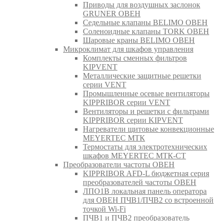
Приводы для воздушных заслонок
GRUNER ОВЕН
Седельные клапаны BELIMO ОВЕН
Соленоидные клапаны TORK ОВЕН
Шаровые краны BELIMO ОВЕН
Микроклимат для шкафов управления
Комплекты сменных фильтров
KIPVENT
Металлические защитные решетки
серии VENT
Промышленные осевые вентиляторы
KIPPRIBOR серии VENT
Вентиляторы и решетки с фильтрами
KIPPRIBOR серии KIPVENT
Нагреватели щитовые конвекционные
MEYERTEC МТК
Термостаты для электротехнических
шкафов MEYERTEC МТК-СТ
Преобразователи частоты ОВЕН
KIPPRIBOR AFD-L бюджетная серия
преобразователей частоты ОВЕН
ЛПО1В локальная панель оператора
для ОВЕН ПЧВ1/ПЧВ2 со встроенной
точкой Wi-Fi
ПЧВ1 и ПЧВ2 преобразователь