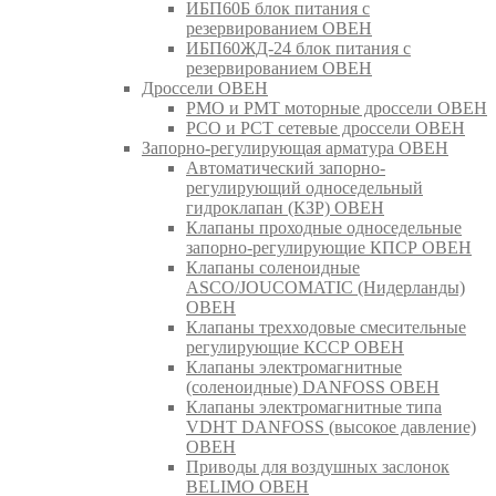
ИБП60Б блок питания с
резервированием ОВЕН
ИБП60ЖД-24 блок питания с
резервированием ОВЕН
Дроссели ОВЕН
РМО и РМТ моторные дроссели ОВЕН
РСО и РСТ сетевые дроссели ОВЕН
Запорно-регулирующая арматура ОВЕН
Автоматический запорно-
регулирующий односедельный
гидроклапан (КЗР) ОВЕН
Клапаны проходные односедельные
запорно-регулирующие КПСР ОВЕН
Клапаны соленоидные
ASCO/JOUCOMATIC (Нидерланды)
ОВЕН
Клапаны трехходовые смесительные
регулирующие КССР ОВЕН
Клапаны электромагнитные
(соленоидные) DANFOSS ОВЕН
Клапаны электромагнитные типа
VDHT DANFOSS (высокое давление)
ОВЕН
Приводы для воздушных заслонок
BELIMO ОВЕН