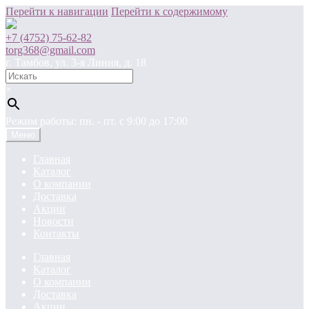
Перейти к навигации
Перейти к содержимому
+7 (4752) 75-62-82
torg368@gmail.com
г. Тамбов, ул. 3-я Линия, д. 18
×
Режим работы: пн. - пт. c 9:00 до 17:00
Меню
Главная
Каталог
О компании
Доставка
Акции
Новости
Контакты
Главная
Каталог
О компании
Доставка
Акции