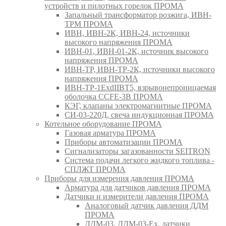
устройств и пилотных горелок ПРОМА
Запальный трансформатор розжига, ИВН-
ТРМ ПРОМА
ИВН, ИВН-2К, ИВН-24, источники
высокого напряжения ПРОМА
ИВН-01, ИВН-01-2К, источник высокого
напряжения ПРОМА
ИВН-ТР, ИВН-ТР-2К, источники высокого
напряжения ПРОМА
ИВН-ТР-1ExdIIBT5, взрывонепроницаемая
оболочка CCFE-3B ПРОМА
КЭГ, клапаны электромагнитные ПРОМА
СИ-03-220Д, свеча индукционная ПРОМА
Котельное оборудование ПРОМА
Газовая арматура ПРОМА
Приборы автоматизации ПРОМА
Сигнализаторы загазованности SEITRON
Система подачи легкого жидкого топлива -
СПЛЖТ ПРОМА
Приборы для измерения давления ПРОМА
Арматура для датчиков давления ПРОМА
Датчики и измерители давления ПРОМА
Аналоговый датчик давления ДДМ
ПРОМА
ДДМ-03, ДДМ-03-Ех, датчики