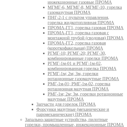
инжекционные газовые ПРОМА
МГМГ-6, МГМГ-8, МГМГ-10, горелка
газомазутная ПРОМА
ПНГ-2-1 с пультом управления,
горелка жидкотопливная ПРОМА
ПРОМА-ГГ1, горелка газовая ПРОМА
ПРОМА-ГГ1, горелка газовая с
монтажной трубой (сводовая) ПРОМА
ПРОМА-ГГ2, горелка газовая
(короткофакельная) ПРОМА
РГМГ-10; РГМГ-20; РГМГ-30,
комбинированные горелки ПРОМА
РГМГ-1м-01 и РГМГ-1м-02,
комбинированная горелка ПРОМА
РГМГ-1м; 2м; 3м, горелки
ротационные газомазутные ПРОМА
РМГ-1м-01; РМГ-1м-02, горелка
ротационная мазутная ПРОМА
РМГ-1м; 2м; 3м, горелки ротационные
мазутные ПРОМА
Запчасти для горелок ПРОМА
Форсунки мазутные (механические и
паромеханические) ПРОМА
Запально-защитные устройства, пилотные
горелки, промышленные, инжекционные ПРОМА