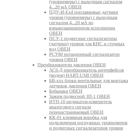
(уровнемеры) с выходным сигналом
4...20 мА ОВЕН
ПДУ-И-Exd поплавковые датчики
уровня (уровнемеры) с выходным
сигналом 4...20 мА во
взрывозащищенном исполнении
ОВЕН
ПСУ-1 подвесные сигнализаторы
(датчики) уровня для КНС и сточных
вод ОВЕН
РСУ80 ротационный сигнализатор
уровня ОВЕН
Преобразователи давления ОВЕН
АС6-Д преобразователь интерфейсов
(модем) HART-USB ОВЕН
БВ-ххх блоки вентильные для монтажа
датчиков давления ОВЕН
Бобышки ОВЕН
Зажим подвесной ЗП-1 ОВЕН
ИТП-10 индикатор-измеритель
аналогового сигнала
перенастраиваемый ОВЕН
КК-01 клеммная коробка для
подключения погружных уровнемеров
и подвесных сигнализаторов уровня