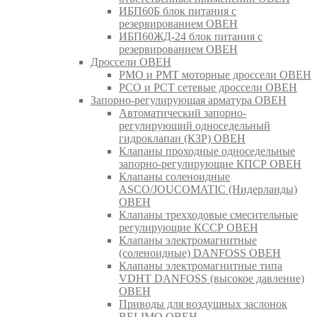
ИБП60Б блок питания с
резервированием ОВЕН
ИБП60ЖД-24 блок питания с
резервированием ОВЕН
Дроссели ОВЕН
РМО и РМТ моторные дроссели ОВЕН
РСО и РСТ сетевые дроссели ОВЕН
Запорно-регулирующая арматура ОВЕН
Автоматический запорно-
регулирующий односедельный
гидроклапан (КЗР) ОВЕН
Клапаны проходные односедельные
запорно-регулирующие КПСР ОВЕН
Клапаны соленоидные
ASCO/JOUCOMATIC (Нидерланды)
ОВЕН
Клапаны трехходовые смесительные
регулирующие КССР ОВЕН
Клапаны электромагнитные
(соленоидные) DANFOSS ОВЕН
Клапаны электромагнитные типа
VDHT DANFOSS (высокое давление)
ОВЕН
Приводы для воздушных заслонок
BELIMO ОВЕН