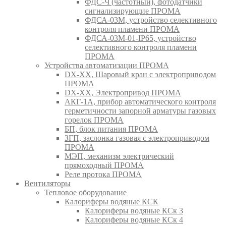
ФДС-Ч (частотный), фотодатчики
сигнализирующие ПРОМА
ФДСА-03М, устройство селективного
контроля пламени ПРОМА
ФДСА-03М-01-IP65, устройство
селективного контроля пламени
ПРОМА
Устройства автоматизации ПРОМА
DX-XX, Шаровый кран c электроприводом
ПРОМА
DX-XX, Электропривод ПРОМА
АКГ-1А, прибор автоматического контроля
герметичности запорной арматуры газовых
горелок ПРОМА
БП, блок питания ПРОМА
ЗГП, заслонка газовая с электроприводом
ПРОМА
МЭП, механизм электрический
прямоходный ПРОМА
Реле протока ПРОМА
Вентиляторы
Тепловое оборудование
Калориферы водяные КСК
Калориферы водяные КСк 3
Калориферы водяные КСк 4