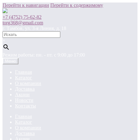
Перейти к навигации
Перейти к содержимому
+7 (4752) 75-62-82
torg368@gmail.com
г. Тамбов, ул. 3-я Линия, д. 18
×
Режим работы: пн. - пт. c 9:00 до 17:00
Меню
Главная
Каталог
О компании
Доставка
Акции
Новости
Контакты
Главная
Каталог
О компании
Доставка
Акции