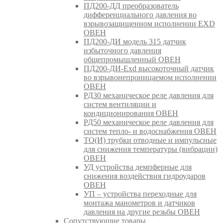
ПД200-ДД преобразователь
дифференциального давления во
взрывозащищенном исполнении EXD
ОВЕН
ПД200-ДИ модель 315 датчик
избыточного давления
общепромышленный ОВЕН
ПД200-ДИ-Exd высокоточный датчик
во взрывонепроницаемом исполнении
ОВЕН
РД30 механическое реле давления для
систем вентиляции и
кондиционирования ОВЕН
РД50 механическое реле давления для
систем тепло- и водоснабжения ОВЕН
ТО(И) трубки отводные и импульсные
для снижения температуры (вибрации)
ОВЕН
УД устройства демпферные для
снижения воздействия гидроударов
ОВЕН
УП – устройства переходные для
монтажа манометров и датчиков
давления на другие резьбы ОВЕН
Сопутствующие товары