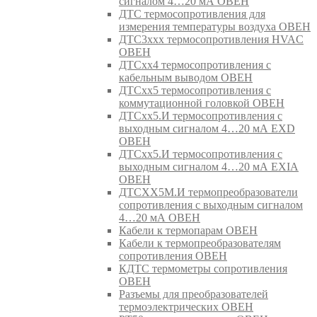
сигналом 4…20 мА ОВЕН
ДТС термосопротивления для
измерения температуры воздуха ОВЕН
ДТС3ххх термосопротивления HVAC
ОВЕН
ДТСхх4 термосопротивления с
кабельным выводом ОВЕН
ДТСхх5 термосопротивления с
коммутационной головкой ОВЕН
ДТСхх5.И термосопротивления с
выходным сигналом 4…20 мА EXD
ОВЕН
ДТСхх5.И термосопротивления с
выходным сигналом 4…20 мА EXIA
ОВЕН
ДТСХХ5М.И термопреобразователи
сопротивления с выходным сигналом
4…20 мА ОВЕН
Кабели к термопарам ОВЕН
Кабели к термопреобразователям
сопротивления ОВЕН
КДТС термометры сопротивления
ОВЕН
Разъемы для преобразователей
термоэлектрических ОВЕН