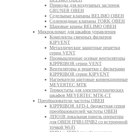
Приводы для воздушных заслонок
GRUNER ОВЕН
Седельные клапаны BELIMO ОВЕН
Соленоидные клапаны TORK ОВЕН
Шаровые краны BELIMO ОВЕН
Микроклимат для шкафов управления
Комплекты сменных фильтров
KIPVENT
Металлические защитные решетки
серии VENT
Промышленные осевые вентиляторы
KIPPRIBOR серии VENT
Вентиляторы и решетки с фильтрами
KIPPRIBOR серии KIPVENT
Нагреватели щитовые конвекционные
MEYERTEC МТК
Термостаты для электротехнических
шкафов MEYERTEC МТК-СТ
Преобразователи частоты ОВЕН
KIPPRIBOR AFD-L бюджетная серия
преобразователей частоты ОВЕН
ЛПО1В локальная панель оператора
для ОВЕН ПЧВ1/ПЧВ2 со встроенной
точкой Wi-Fi