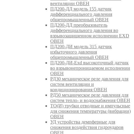
вентиляции ОВЕН
ПД200-ДД модель 155 датчик
дифференциального давления
общепромышленный ОВЕН
ПД200-ДД преобразователь
дифференциального давления во
взрывозащищенном исполнении EXD
ОВЕН
ПД200-ДИ модель 315 датчик
избыточного давления
общепромышленный ОВЕН
ПД200-ДИ-Exd высокоточный датчик
во взрывонепроницаемом исполнении
ОВЕН
РД30 механическое реле давления для
систем вентиляции и
кондиционирования ОВЕН
РД50 механическое реле давления для
систем тепло- и водоснабжения ОВЕН
ТО(И) трубки отводные и импульсные
для снижения температуры (вибрации)
ОВЕН
УД устройства демпферные для
снижения воздействия гидроударов
ОВЕН