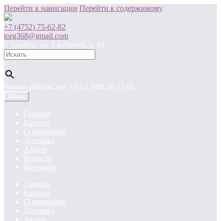
Перейти к навигации
Перейти к содержимому
+7 (4752) 75-62-82
torg368@gmail.com
г. Тамбов, ул. 3-я Линия, д. 18
×
Режим работы: пн. - пт. c 9:00 до 17:00
Меню
Главная
Каталог
О компании
Доставка
Акции
Новости
Контакты
Главная
Каталог
О компании
Доставка
Акции