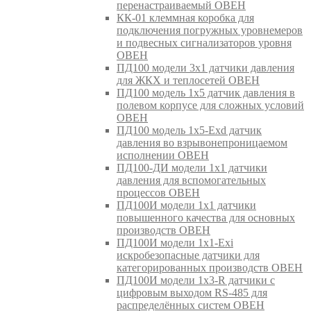
перенастраиваемый ОВЕН
КК-01 клеммная коробка для
подключения погружных уровнемеров
и подвесных сигнализаторов уровня
ОВЕН
ПД100 модели 3х1 датчики давления
для ЖКХ и теплосетей ОВЕН
ПД100 модель 1х5 датчик давления в
полевом корпусе для сложных условий
ОВЕН
ПД100 модель 1х5-Exd датчик
давления во взрывонепроницаемом
исполнении ОВЕН
ПД100-ДИ модели 1х1 датчики
давления для вспомогательных
процессов ОВЕН
ПД100И модели 1х1 датчики
повышенного качества для основных
производств ОВЕН
ПД100И модели 1х1-Exi
искробезопасные датчики для
категорированных производств ОВЕН
ПД100И модели 1х3-R датчики с
цифровым выходом RS-485 для
распределённых систем ОВЕН