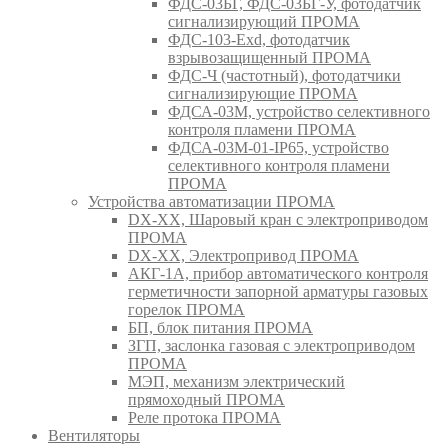
ФДС-03БГ, ФДС-03БГ-У, фотодатчик
сигнализирующий ПРОМА
ФДС-103-Ехd, фотодатчик
взрывозащищенный ПРОМА
ФДС-Ч (частотный), фотодатчики
сигнализирующие ПРОМА
ФДСА-03М, устройство селективного
контроля пламени ПРОМА
ФДСА-03М-01-IP65, устройство
селективного контроля пламени
ПРОМА
Устройства автоматизации ПРОМА
DX-XX, Шаровый кран c электроприводом
ПРОМА
DX-XX, Электропривод ПРОМА
АКГ-1А, прибор автоматического контроля
герметичности запорной арматуры газовых
горелок ПРОМА
БП, блок питания ПРОМА
ЗГП, заслонка газовая с электроприводом
ПРОМА
МЭП, механизм электрический
прямоходный ПРОМА
Реле протока ПРОМА
Вентиляторы