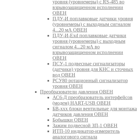
уровня (уровнемеры) с RS-485 во
взрывозащищенном исполнении
ОВЕН
ПДУ-И поплавковые датчики уровня
(уровнемеры) с выходным сигналом
4...20 мА ОВЕН
ПДУ-И-Exd поплавковые датчики
уровня (уровнемеры) с выходным
сигналом 4...20 мА во
взрывозащищенном исполнении
ОВЕН
ПСУ-1 подвесные сигнализаторы
(датчики) уровня для КНС и сточных
вод ОВЕН
РСУ80 ротационный сигнализатор
уровня ОВЕН
Преобразователи давления ОВЕН
АС6-Д преобразователь интерфейсов
(модем) HART-USB ОВЕН
БВ-ххх блоки вентильные для монтажа
датчиков давления ОВЕН
Бобышки ОВЕН
Зажим подвесной ЗП-1 ОВЕН
ИТП-10 индикатор-измеритель
аналогового сигнала