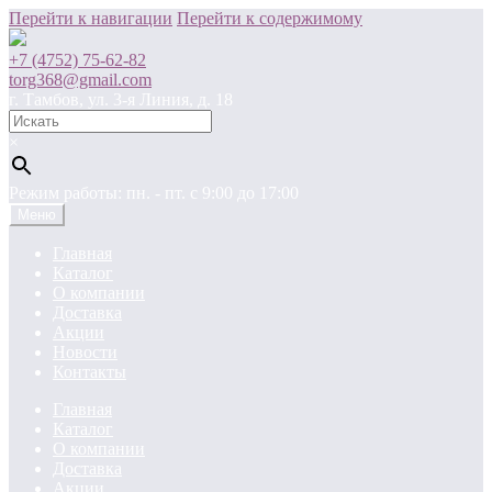
Перейти к навигации
Перейти к содержимому
+7 (4752) 75-62-82
torg368@gmail.com
г. Тамбов, ул. 3-я Линия, д. 18
×
Режим работы: пн. - пт. c 9:00 до 17:00
Меню
Главная
Каталог
О компании
Доставка
Акции
Новости
Контакты
Главная
Каталог
О компании
Доставка
Акции