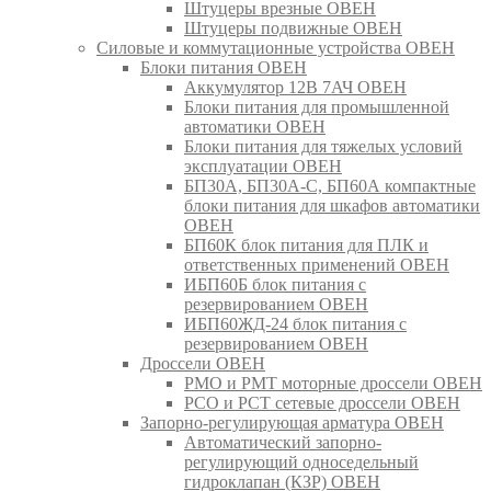
Штуцеры врезные ОВЕН
Штуцеры подвижные ОВЕН
Силовые и коммутационные устройства ОВЕН
Блоки питания ОВЕН
Аккумулятор 12В 7АЧ ОВЕН
Блоки питания для промышленной
автоматики ОВЕН
Блоки питания для тяжелых условий
эксплуатации ОВЕН
БП30А, БП30А-С, БП60А компактные
блоки питания для шкафов автоматики
ОВЕН
БП60К блок питания для ПЛК и
ответственных применений ОВЕН
ИБП60Б блок питания с
резервированием ОВЕН
ИБП60ЖД-24 блок питания с
резервированием ОВЕН
Дроссели ОВЕН
РМО и РМТ моторные дроссели ОВЕН
РСО и РСТ сетевые дроссели ОВЕН
Запорно-регулирующая арматура ОВЕН
Автоматический запорно-
регулирующий односедельный
гидроклапан (КЗР) ОВЕН