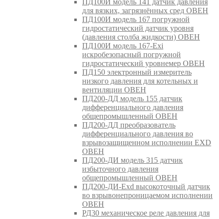
ПД100И модель 141 датчик давления
для вязких, загрязнённых сред ОВЕН
ПД100И модель 167 погружной
гидростатический датчик уровня
(давления столба жидкости) ОВЕН
ПД100И модель 167-Exi
искробезопасный погружной
гидростатический уровнемер ОВЕН
ПД150 электронный измеритель
низкого давления для котельных и
вентиляции ОВЕН
ПД200-ДД модель 155 датчик
дифференциального давления
общепромышленный ОВЕН
ПД200-ДД преобразователь
дифференциального давления во
взрывозащищенном исполнении EXD
ОВЕН
ПД200-ДИ модель 315 датчик
избыточного давления
общепромышленный ОВЕН
ПД200-ДИ-Exd высокоточный датчик
во взрывонепроницаемом исполнении
ОВЕН
РД30 механическое реле давления для