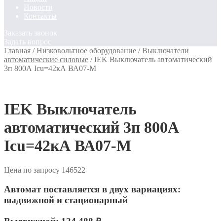
Новости
Контакты
Заказать звонок
Задать вопрос
Главная
/
Низковольтное оборудование
/
Выключатели
автоматические силовые
/
IEK Выключатель автоматический
3п 800А Icu=42кА ВА07-М
IEK Выключатель
автоматический 3п 800А
Icu=42кА ВА07-М
Цена по запросу
146522
Автомат поставляется в двух вариациях:
выдвижной и стационарный