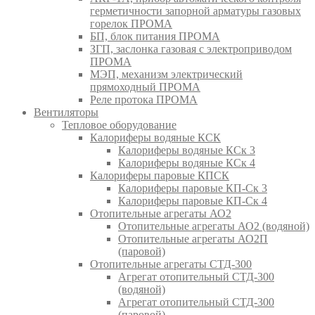
герметичности запорной арматуры газовых
горелок ПРОМА
БП, блок питания ПРОМА
ЗГП, заслонка газовая с электроприводом
ПРОМА
МЭП, механизм электрический
прямоходный ПРОМА
Реле протока ПРОМА
Вентиляторы
Тепловое оборудование
Калориферы водяные КСК
Калориферы водяные КСк 3
Калориферы водяные КСк 4
Калориферы паровые КПСК
Калориферы паровые КП-Ск 3
Калориферы паровые КП-Ск 4
Отопительные агрегаты АО2
Отопительные агрегаты АО2 (водяной)
Отопительные агрегаты АО2П
(паровой)
Отопительные агрегаты СТД-300
Агрегат отопительный СТД-300
(водяной)
Агрегат отопительный СТД-300
(паровой)