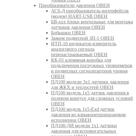
Преобразователи давления ОВЕН
АС6-Д преобразователь интерфейсов
(модем) HART-USB ОВЕН
БВ-ххх блоки вентильные для монтажа
датчиков давления ОВЕН
Бобышки ОВЕН
Зажим подвесной ЗП-1 ОВЕН
ИТП-10 индикатор-измеритель
аналогового сигнала
перенастраиваемый ОВЕН
КК-01 клеммная коробка для
подключения погружных уровнемеров
и подвесных сигнализаторов уровня
ОВЕН
ПД100 модели 3х1 датчики давления
для ЖКХ и теплосетей ОВЕН
ПД100 модель 1х5 датчик давления в
полевом корпусе для сложных условий
ОВЕН
ПД100 модель 1х5-Exd датчик
давления во взрывонепроницаемом
исполнении ОВЕН
ПД100-ДИ модели 1х1 датчики
давления для вспомогательных