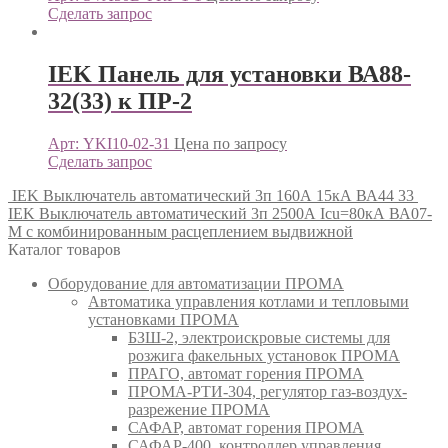
Сделать запрос
IEK Панель для установки ВА88-
32(33) к ПР-2
Арт: YKI10-02-31
Цена по запросу
Сделать запрос
IEK Выключатель автоматический 3п 160А 15кА ВА44 33
IEK Выключатель автоматический 3п 2500А Icu=80кА ВА07-
М с комбинированным расцеплением выдвижной
Каталог товаров
Оборудование для автоматизации ПРОМА
Автоматика управления котлами и тепловыми
установками ПРОМА
БЗШ-2, электроискровые системы для
розжига факельных установок ПРОМА
ПРАГО, автомат горения ПРОМА
ПРОМА-РТИ-304, регулятор газ-воздух-
разрежение ПРОМА
САФАР, автомат горения ПРОМА
САФАР-400, контроллер управления