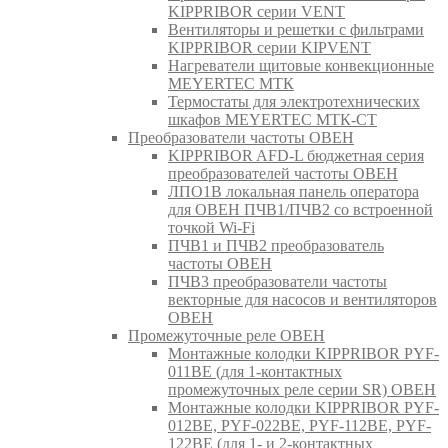
KIPPRIBOR серии VENT
Вентиляторы и решетки с фильтрами
KIPPRIBOR серии KIPVENT
Нагреватели щитовые конвекционные
MEYERTEC МТК
Термостаты для электротехнических
шкафов MEYERTEC МТК-СТ
Преобразователи частоты ОВЕН
KIPPRIBOR AFD-L бюджетная серия
преобразователей частоты ОВЕН
ЛПО1В локальная панель оператора
для ОВЕН ПЧВ1/ПЧВ2 со встроенной
точкой Wi-Fi
ПЧВ1 и ПЧВ2 преобразователь
частоты ОВЕН
ПЧВ3 преобразователи частоты
векторные для насосов и вентиляторов
ОВЕН
Промежуточные реле ОВЕН
Монтажные колодки KIPPRIBOR PYF-
011BE (для 1-контактных
промежуточных реле серии SR) ОВЕН
Монтажные колодки KIPPRIBOR PYF-
012BE, PYF-022BE, PYF-112BE, PYF-
122BE (для 1- и 2-контактных