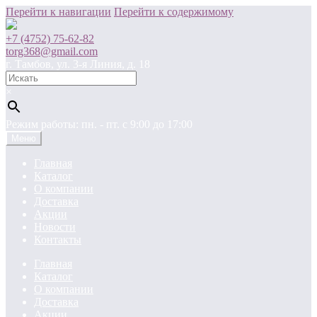
Перейти к навигации
Перейти к содержимому
+7 (4752) 75-62-82
torg368@gmail.com
г. Тамбов, ул. 3-я Линия, д. 18
×
Режим работы: пн. - пт. c 9:00 до 17:00
Меню
Главная
Каталог
О компании
Доставка
Акции
Новости
Контакты
Главная
Каталог
О компании
Доставка
Акции