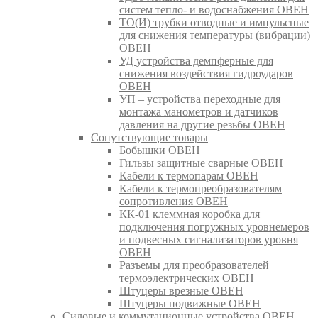
систем тепло- и водоснабжения ОВЕН
ТО(И) трубки отводные и импульсные
для снижения температуры (вибрации)
ОВЕН
УД устройства демпферные для
снижения воздействия гидроударов
ОВЕН
УП – устройства переходные для
монтажа манометров и датчиков
давления на другие резьбы ОВЕН
Сопутствующие товары
Бобышки ОВЕН
Гильзы защитные сварные ОВЕН
Кабели к термопарам ОВЕН
Кабели к термопреобразователям
сопротивления ОВЕН
КК-01 клеммная коробка для
подключения погружных уровнемеров
и подвесных сигнализаторов уровня
ОВЕН
Разъемы для преобразователей
термоэлектрических ОВЕН
Штуцеры врезные ОВЕН
Штуцеры подвижные ОВЕН
Силовые и коммутационные устройства ОВЕН