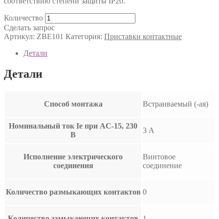
соответствию степени защиты IP20.
Количество
Сделать запрос
Артикул:
ZBE101
Категория:
Приставки контактные
Детали
Детали
Способ монтажа
Встраиваемый (-ая)
Номинальный ток Ie при AC-15, 230
3 А
В
Исполнение электрического
Винтовое
соединения
соединение
Количество размыкающих контактов
0
Количество замыкающих контактов
1