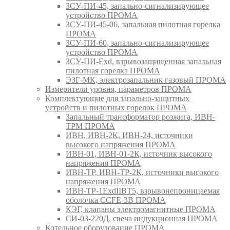
ЗСУ-ПИ-45, запально-сигнализирующее
устройство ПРОМА
ЗСУ-ПИ-45-06, запальная пилотная горелка
ПРОМА
ЗСУ-ПИ-60, запально-сигнализирующее
устройство ПРОМА
ЗСУ-ПИ-Exd, взрывозащищенная запальная
пилотная горелка ПРОМА
ЭЗГ-МК, электрозапальник газовый ПРОМА
Измерители уровня, параметров ПРОМА
Комплектующие для запально-защитных
устройств и пилотных горелок ПРОМА
Запальный трансформатор розжига, ИВН-
ТРМ ПРОМА
ИВН, ИВН-2К, ИВН-24, источники
высокого напряжения ПРОМА
ИВН-01, ИВН-01-2К, источник высокого
напряжения ПРОМА
ИВН-ТР, ИВН-ТР-2К, источники высокого
напряжения ПРОМА
ИВН-ТР-1ExdIIBT5, взрывонепроницаемая
оболочка CCFE-3B ПРОМА
КЭГ, клапаны электромагнитные ПРОМА
СИ-03-220Д, свеча индукционная ПРОМА
Котельное оборудование ПРОМА