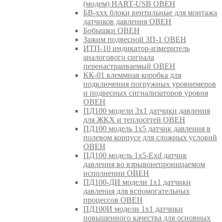
(модем) HART-USB ОВЕН
БВ-ххх блоки вентильные для монтажа
датчиков давления ОВЕН
Бобышки ОВЕН
Зажим подвесной ЗП-1 ОВЕН
ИТП-10 индикатор-измеритель
аналогового сигнала
перенастраиваемый ОВЕН
КК-01 клеммная коробка для
подключения погружных уровнемеров
и подвесных сигнализаторов уровня
ОВЕН
ПД100 модели 3х1 датчики давления
для ЖКХ и теплосетей ОВЕН
ПД100 модель 1х5 датчик давления в
полевом корпусе для сложных условий
ОВЕН
ПД100 модель 1х5-Exd датчик
давления во взрывонепроницаемом
исполнении ОВЕН
ПД100-ДИ модели 1х1 датчики
давления для вспомогательных
процессов ОВЕН
ПД100И модели 1х1 датчики
повышенного качества для основных