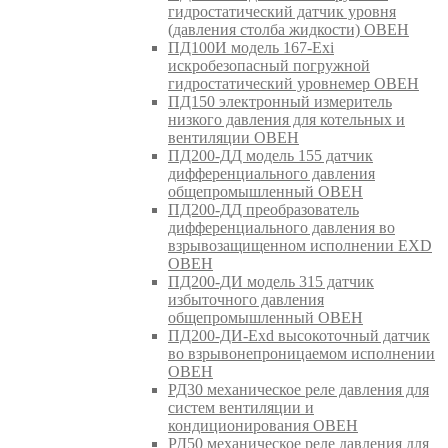
гидростатический датчик уровня
(давления столба жидкости) ОВЕН
ПД100И модель 167-Exi
искробезопасный погружной
гидростатический уровнемер ОВЕН
ПД150 электронный измеритель
низкого давления для котельных и
вентиляции ОВЕН
ПД200-ДД модель 155 датчик
дифференциального давления
общепромышленный ОВЕН
ПД200-ДД преобразователь
дифференциального давления во
взрывозащищенном исполнении EXD
ОВЕН
ПД200-ДИ модель 315 датчик
избыточного давления
общепромышленный ОВЕН
ПД200-ДИ-Exd высокоточный датчик
во взрывонепроницаемом исполнении
ОВЕН
РД30 механическое реле давления для
систем вентиляции и
кондиционирования ОВЕН
РД50 механическое реле давления для