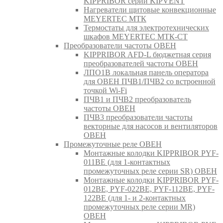
KIPPRIBOR серии KIPVENT
Нагреватели щитовые конвекционные
MEYERTEC МТК
Термостаты для электротехнических
шкафов MEYERTEC МТК-СТ
Преобразователи частоты ОВЕН
KIPPRIBOR AFD-L бюджетная серия
преобразователей частоты ОВЕН
ЛПО1В локальная панель оператора
для ОВЕН ПЧВ1/ПЧВ2 со встроенной
точкой Wi-Fi
ПЧВ1 и ПЧВ2 преобразователь
частоты ОВЕН
ПЧВ3 преобразователи частоты
векторные для насосов и вентиляторов
ОВЕН
Промежуточные реле ОВЕН
Монтажные колодки KIPPRIBOR PYF-
011BE (для 1-контактных
промежуточных реле серии SR) ОВЕН
Монтажные колодки KIPPRIBOR PYF-
012BE, PYF-022BE, PYF-112BE, PYF-
122BE (для 1- и 2-контактных
промежуточных реле серии MR)
ОВЕН