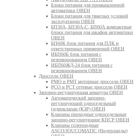
Блоки питания для промышленной
автоматики ОВЕН
Блоки питания для тяжелых условий
эксплуатации ОВЕН
БП30А, БП30А-С, БП60А компактные
блоки питания для шкафов автоматики
ОВЕН
БП60К блок питания для ПЛК и
ответственных применений ОВЕН
ИБП60Б блок питания с
резервированием ОВЕН
ИБП60ЖД-24 блок питания с
резервированием ОВЕН
Дроссели ОВЕН
РМО и РМТ моторные дроссели ОВЕН
РСО и РСТ сетевые дроссели ОВЕН
Запорно-регулирующая арматура ОВЕН
Автоматический запорно-
регулирующий односедельный
гидроклапан (КЗР) ОВЕН
Клапаны проходные односедельные
запорно-регулирующие КПСР ОВЕН
Клапаны соленоидные
ASCO/JOUCOMATIC (Нидерланды)