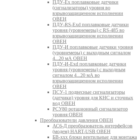
ПДУ-Ex поплавковые датчики
(сигнализаторы) уровня во
взрывозащищенном исполнении
ОВЕН
ПДУ-RS-Exd поплавковые датчики
уровня (уровнемеры) с RS-485 во
взрывозащищенном исполнении
ОВЕН
ПДУ-И поплавковые датчики уровня
(уровнемеры) с выходным сигналом
4...20 мА ОВЕН
ПДУ-И-Exd поплавковые датчики
уровня (уровнемеры) с выходным
сигналом 4...20 мА во
взрывозащищенном исполнении
ОВЕН
ПСУ-1 подвесные сигнализаторы
(датчики) уровня для КНС и сточных
вод ОВЕН
РСУ80 ротационный сигнализатор
уровня ОВЕН
Преобразователи давления ОВЕН
АС6-Д преобразователь интерфейсов
(модем) HART-USB ОВЕН
БВ-ххх блоки вентильные для монтажа