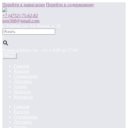
Перейти к навигации
Перейти к содержимому
+7 (4752) 75-62-82
torg368@gmail.com
г. Тамбов, ул. 3-я Линия, д. 18
×
Режим работы: пн. - пт. c 9:00 до 17:00
Меню
Главная
Каталог
О компании
Доставка
Акции
Новости
Контакты
Главная
Каталог
О компании
Доставка
Акции