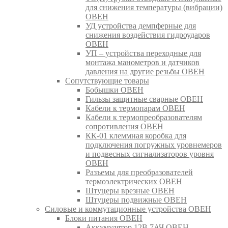
для снижения температуры (вибрации)
ОВЕН
УД устройства демпферные для
снижения воздействия гидроударов
ОВЕН
УП – устройства переходные для
монтажа манометров и датчиков
давления на другие резьбы ОВЕН
Сопутствующие товары
Бобышки ОВЕН
Гильзы защитные сварные ОВЕН
Кабели к термопарам ОВЕН
Кабели к термопреобразователям
сопротивления ОВЕН
КК-01 клеммная коробка для
подключения погружных уровнемеров
и подвесных сигнализаторов уровня
ОВЕН
Разъемы для преобразователей
термоэлектрических ОВЕН
Штуцеры врезные ОВЕН
Штуцеры подвижные ОВЕН
Силовые и коммутационные устройства ОВЕН
Блоки питания ОВЕН
Аккумулятор 12В 7АЧ ОВЕН