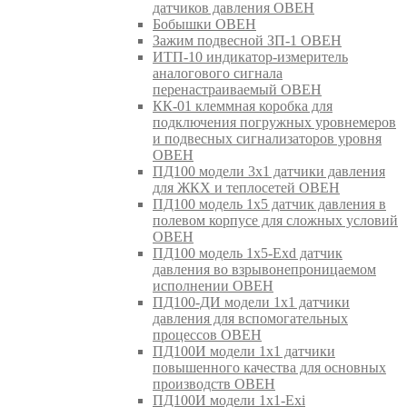
датчиков давления ОВЕН
Бобышки ОВЕН
Зажим подвесной ЗП-1 ОВЕН
ИТП-10 индикатор-измеритель
аналогового сигнала
перенастраиваемый ОВЕН
КК-01 клеммная коробка для
подключения погружных уровнемеров
и подвесных сигнализаторов уровня
ОВЕН
ПД100 модели 3х1 датчики давления
для ЖКХ и теплосетей ОВЕН
ПД100 модель 1х5 датчик давления в
полевом корпусе для сложных условий
ОВЕН
ПД100 модель 1х5-Exd датчик
давления во взрывонепроницаемом
исполнении ОВЕН
ПД100-ДИ модели 1х1 датчики
давления для вспомогательных
процессов ОВЕН
ПД100И модели 1х1 датчики
повышенного качества для основных
производств ОВЕН
ПД100И модели 1х1-Exi