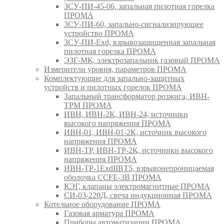
ЗСУ-ПИ-45-06, запальная пилотная горелка
ПРОМА
ЗСУ-ПИ-60, запально-сигнализирующее
устройство ПРОМА
ЗСУ-ПИ-Exd, взрывозащищенная запальная
пилотная горелка ПРОМА
ЭЗГ-МК, электрозапальник газовый ПРОМА
Измерители уровня, параметров ПРОМА
Комплектующие для запально-защитных
устройств и пилотных горелок ПРОМА
Запальный трансформатор розжига, ИВН-
ТРМ ПРОМА
ИВН, ИВН-2К, ИВН-24, источники
высокого напряжения ПРОМА
ИВН-01, ИВН-01-2К, источник высокого
напряжения ПРОМА
ИВН-ТР, ИВН-ТР-2К, источники высокого
напряжения ПРОМА
ИВН-ТР-1ExdIIBT5, взрывонепроницаемая
оболочка CCFE-3B ПРОМА
КЭГ, клапаны электромагнитные ПРОМА
СИ-03-220Д, свеча индукционная ПРОМА
Котельное оборудование ПРОМА
Газовая арматура ПРОМА
Приборы автоматизации ПРОМА