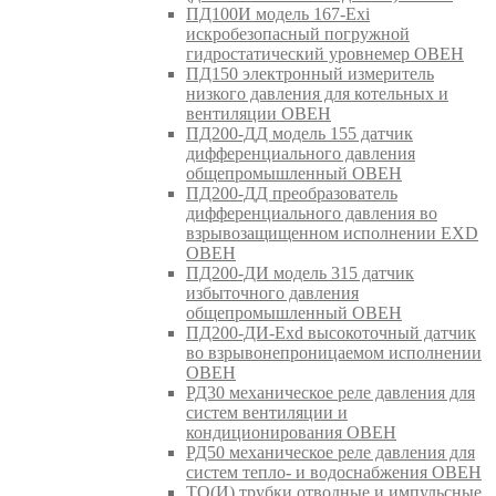
ПД100И модель 167-Exi
искробезопасный погружной
гидростатический уровнемер ОВЕН
ПД150 электронный измеритель
низкого давления для котельных и
вентиляции ОВЕН
ПД200-ДД модель 155 датчик
дифференциального давления
общепромышленный ОВЕН
ПД200-ДД преобразователь
дифференциального давления во
взрывозащищенном исполнении EXD
ОВЕН
ПД200-ДИ модель 315 датчик
избыточного давления
общепромышленный ОВЕН
ПД200-ДИ-Exd высокоточный датчик
во взрывонепроницаемом исполнении
ОВЕН
РД30 механическое реле давления для
систем вентиляции и
кондиционирования ОВЕН
РД50 механическое реле давления для
систем тепло- и водоснабжения ОВЕН
ТО(И) трубки отводные и импульсные