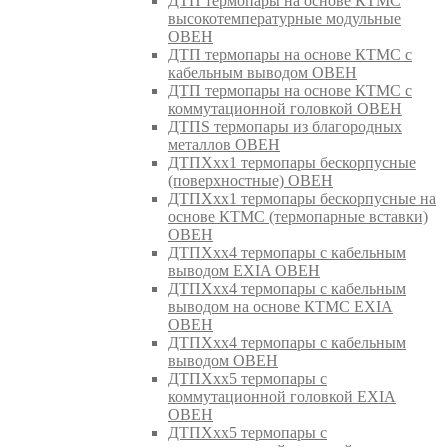
ДТП термопары на основе КТМС
высокотемпературные модульные
ОВЕН
ДТП термопары на основе КТМС с
кабельным выводом ОВЕН
ДТП термопары на основе КТМС с
коммутационной головкой ОВЕН
ДТПS термопары из благородных
металлов ОВЕН
ДТПХхх1 термопары бескорпусные
(поверхностные) ОВЕН
ДТПХхх1 термопары бескорпусные на
основе КТМС (термопарные вставки)
ОВЕН
ДТПХхх4 термопары с кабельным
выводом EXIA ОВЕН
ДТПХхх4 термопары с кабельным
выводом на основе КТМС EXIA
ОВЕН
ДТПХхх4 термопары с кабельным
выводом ОВЕН
ДТПХхх5 термопары с
коммутационной головкой EXIA
ОВЕН
ДТПХхх5 термопары с