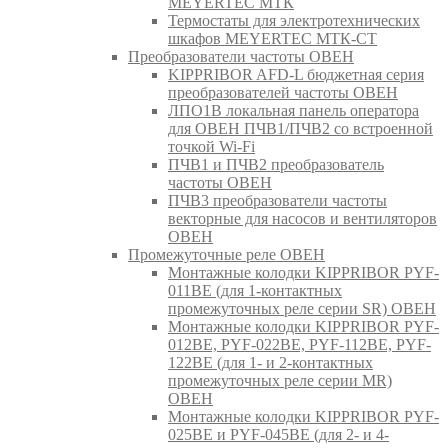
MEYERTEC МТК
Термостаты для электротехнических
шкафов MEYERTEC МТК-СТ
Преобразователи частоты ОВЕН
KIPPRIBOR AFD-L бюджетная серия
преобразователей частоты ОВЕН
ЛПО1В локальная панель оператора
для ОВЕН ПЧВ1/ПЧВ2 со встроенной
точкой Wi-Fi
ПЧВ1 и ПЧВ2 преобразователь
частоты ОВЕН
ПЧВ3 преобразователи частоты
векторные для насосов и вентиляторов
ОВЕН
Промежуточные реле ОВЕН
Монтажные колодки KIPPRIBOR PYF-
011BE (для 1-контактных
промежуточных реле серии SR) ОВЕН
Монтажные колодки KIPPRIBOR PYF-
012BE, PYF-022BE, PYF-112BE, PYF-
122BE (для 1- и 2-контактных
промежуточных реле серии MR)
ОВЕН
Монтажные колодки KIPPRIBOR PYF-
025BE и PYF-045BE (для 2- и 4-